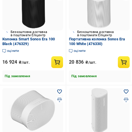
Безкоштовна доставка
Безкоштовна доставка
в поштомати Епіцентр
в поштомати Епіцентр
Колонка Smart Sonos Era 100
Портативна колонка Sonos Era
Black (476329)
100 White (476330)
оцінити
оцінити
16 924
20 836
₴/шт.
₴/шт.
Під замовлення
Під замовлення