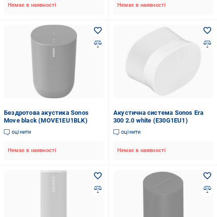
Немає в наявності
Немає в наявності
Бездротова акустика Sonos
Акустична система Sonos Era
Move black (MOVE1EU1BLK)
300 2.0 white (E30G1EU1)
оцінити
оцінити
Немає в наявності
Немає в наявності