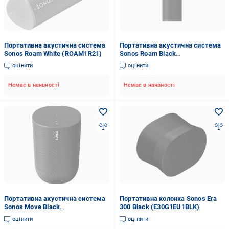
Портативна акустична система
Портативна акустична система
Sonos Roam White (ROAM1R21)
Sonos Roam Black
(ROAM1R21BLK)
оцінити
оцінити
Немає в наявності
Немає в наявності
Портативна акустична система
Портативна колонка Sonos Era
Sonos Move Black
300 Black (E30G1EU1BLK)
(MOVE1EU1BLK)
оцінити
оцінити