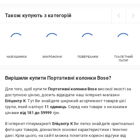
Також купують з категорій
НАВУШНИКИ
МІКРОФОНИ
ПОВЕРБАНКИ
ТУАЛЕТНИЙ
ПАПІР
Вирішили купити Портативні колонки Bose?
Для того, щоб купити
Портативні колонки Bose
високої якості за
доступною ціною, досить відвідати наш інтернет-магазин
Епіцентр К
. Тут Ви знайдете широкий асортимент товарів цієї
групи, який налічує
11 одиниць
. Серед них товари з низькими
цінами
від 181 до 59999
грн.
В інтернет-гіпермаркеті
Епіцентр К
Ви легко знайдете оригінальні
фото цих товарів, дізнаєтеся основні характеристики і технічні
дані. Крім цього, на сайті можна почитати корисні відгуки від