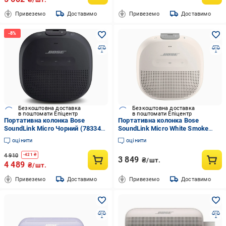
Привеземо
Доставимо
Привеземо
Доставимо
Безкоштовна доставка
Безкоштовна доставка
в поштомати Епіцентр
в поштомати Епіцентр
Портативна колонка Bose
Портативна колонка Bose
SoundLink Micro Чорний (783342-
SoundLink Micro White Smoke
0100)
(783342-0400)
оцінити
оцінити
4 910
-
421
₴
3 849
₴/шт.
4 489
₴/шт.
Привеземо
Доставимо
Привеземо
Доставимо