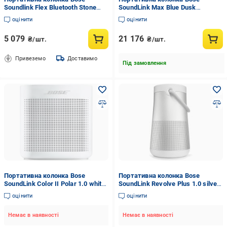
Soundlink Flex Bluetooth Stone
SoundLink Max Blue Dusk
Blue (865983-0200)
(883848-0200)
оцінити
оцінити
5 079
21 176
₴/шт.
₴/шт.
Привеземо
Доставимо
Під замовлення
Портативна колонка Bose
Портативна колонка Bose
SoundLink Color II Polar 1.0 white
SoundLink Revolve Plus 1.0 silver
(752195-0200)
(739617-2310)
оцінити
оцінити
Немає в наявності
Немає в наявності