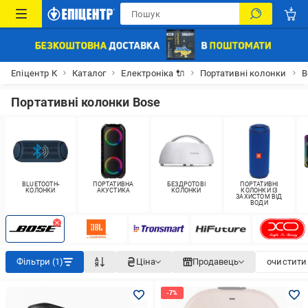
Епіцентр К
Каталог
Електроніка 🔌
Портативні колонки
B
Портативні колонки Bose
BLUETOOTH-
ПОРТАТИВНА
БЕЗДРОТОВІ
ПОРТАТИВНІ
КОЛОНКИ
АКУСТИКА
КОЛОНКИ
КОЛОНКИ ІЗ
ЗАХИСТОМ ВІД
ВОДИ
Фільтри (1)
Ціна
Продавець
очистити 