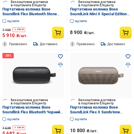
Безкоштовна доставка
Безкоштовна доставка
в поштомати Епіцентр
в поштомати Епіцентр
Портативна колонка Bose
Портативна колонка Bose
Soundlink Flex Bluetooth Stone
SoundLink Mini II Special Edition
Blue (865983-0200)
(835799-0100)
оцінити
оцінити
7 400
-
1 490
₴
8 900
₴/шт.
5 910
₴/шт.
Привеземо
Доставимо
Привеземо
Доставимо
Безкоштовна доставка
Безкоштовна доставка
в поштомати Епіцентр
в поштомати Епіцентр
Портативна колонка Bose
Портативна колонка Bose
Soundlink Flex Bluetooth Чорний
SoundLink Flex II Sandstone
(865983-0100)
(887612-0300)
оцінити
оцінити
7 628
-
1 946
₴
10 800
₴/шт.
5 682
₴/шт.