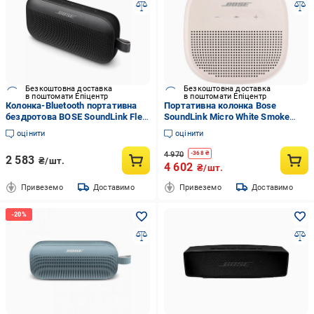
Безкоштовна доставка
Безкоштовна доставка
в поштомати Епіцентр
в поштомати Епіцентр
Колонка-Bluetooth портативна
Портативна колонка Bose
бездротова BOSE SoundLink Flex
SoundLink Micro White Smoke
(1016-020-00)
(783342-0400)
оцінити
оцінити
4 970
-
368
₴
2 583
₴/шт.
4 602
₴/шт.
Привеземо
Доставимо
Привеземо
Доставимо