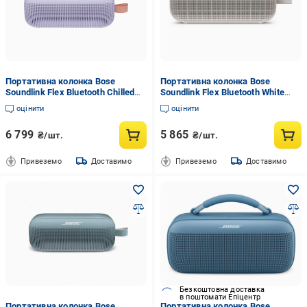
Портативна колонка Bose
Портативна колонка Bose
Soundlink Flex Bluetooth Chilled
Soundlink Flex Bluetooth White
Lilac (865983-0700)
(865983-0500)
оцінити
оцінити
6 799
5 865
₴/шт.
₴/шт.
Привеземо
Доставимо
Привеземо
Доставимо
Безкоштовна доставка
в поштомати Епіцентр
Портативна колонка Bose
Портативна колонка Bose