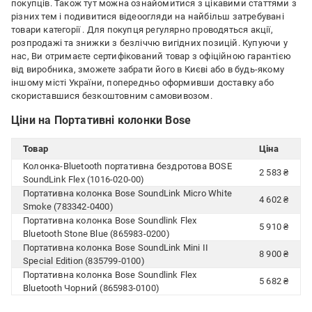
покупців. Також тут можна ознайомитися з цікавими статтями з
різних тем і подивитися відеоогляди на найбільш затребувані
товари категорії
. Для покупця регулярно проводяться акції,
розпродажі та знижки з безліччю вигідних позицій. Купуючи у
нас, Ви отримаєте сертифікований товар з офіційною гарантією
від виробника, зможете забрати його в Києві або в будь-якому
іншому місті України, попередньо оформивши доставку або
скориставшися безкоштовним самовивозом.
Ціни на Портативні колонки Bose
Товар
Ціна
Колонка-Bluetooth портативна бездротова BOSE
2 583 ₴
SoundLink Flex (1016-020-00)
Портативна колонка Bose SoundLink Micro White
4 602 ₴
Smoke (783342-0400)
Портативна колонка Bose Soundlink Flex
5 910 ₴
Bluetooth Stone Blue (865983-0200)
Портативна колонка Bose SoundLink Mini II
8 900 ₴
Special Edition (835799-0100)
Портативна колонка Bose Soundlink Flex
5 682 ₴
Bluetooth Чорний (865983-0100)