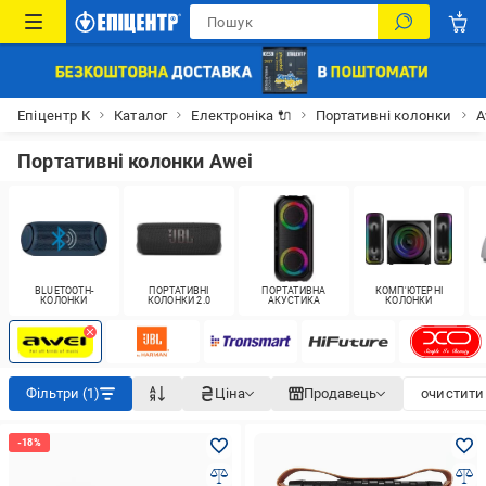
Епіцентр К
Каталог
Електроніка 🔌
Портативні колонки
A
Портативні колонки Awei
BLUETOOTH-
ПОРТАТИВНІ
ПОРТАТИВНА
КОМП'ЮТЕРНІ
КОЛОНКИ
КОЛОНКИ 2.0
АКУСТИКА
КОЛОНКИ
Фільтри (1)
Ціна
Продавець
очистити 