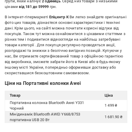
групи, який налічує
2 одиниць
. Серед них товари з низькими
цінами
від 181 до 59999
грн.
В інтернет-гіпермаркеті
Епіцентр К
Ви легко знайдете оригінальні
фото цих товарів, дізнаєтеся основні характеристики і технічні
дані. Крім цього, на сайті можна почитати корисні відгуки від
покупців. Також тут можна ознайомитися з цікавими статтями з
різних тем і подивитися відеоогляди на найбільш затребувані
товари категорії
. Для покупця регулярно проводяться акції,
розпродажі та знижки з безліччю вигідних позицій. Купуючи у
нас, Ви отримаєте сертифікований товар з офіційною гарантією
від виробника, зможете забрати його в Києві або в будь-якому
іншому місті України, попередньо оформивши доставку або
скориставшися безкоштовним самовивозом.
Ціни на Портативні колонки Awei
Товар
Ціна
Портативна колонка Bluetooth Awei Y331
1 499 ₴
Чорний
Мінідинамік Bluetooth AWEI Y668/8753
1 681.90 ₴
портативна USB 20 Вт