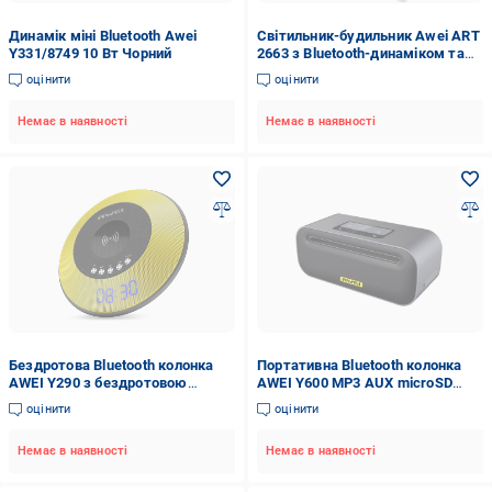
Динамік міні Bluetooth Awei
Світильник-будильник Awei ART
Y331/8749 10 Вт Чорний
2663 з Bluetooth-динаміком та
зарядним пристроєм RGB Білий
оцінити
оцінити
Немає в наявності
Немає в наявності
Бездротова Bluetooth колонка
Портативна Bluetooth колонка
AWEI Y290 з бездротовою
AWEI Y600 MP3 AUX microSD
зарядкою QI 2в1 3000mAh
2600mAh Чорний (SUN6637)
оцінити
оцінити
Жовтий (SUN1944)
Немає в наявності
Немає в наявності