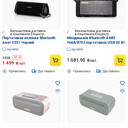
Безкоштовна доставка
Безкоштовна доставка
в поштомати Епіцентр
в поштомати Епіцентр
Портативна колонка Bluetooth
Мінідинамік Bluetooth AWEI
Awei Y331 Чорний
Y668/8753 портативна USB 20 Вт
оцінити
оцінити
1 830
-
331
₴
1 681.90
₴/шт.
1 499
₴/шт.
Привеземо
Доставимо
Привеземо
Доставимо