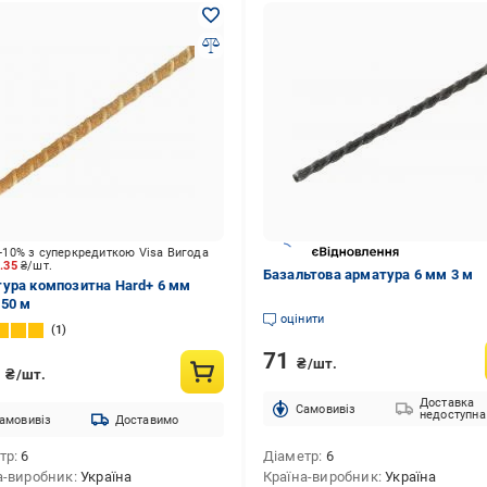
-10% з суперкредиткою Visa Вигода
5.35
₴/шт.
Базальтова арматура 6 мм 3 м
ура композитна Hard+ 6 мм
 50 м
оцінити
1
71
₴/шт.
3
₴/шт.
Доставка
Cамовивіз
недоступна
амовивіз
Доставимо
тр
6
Діаметр
6
а-виробник
Україна
Країна-виробник
Україна