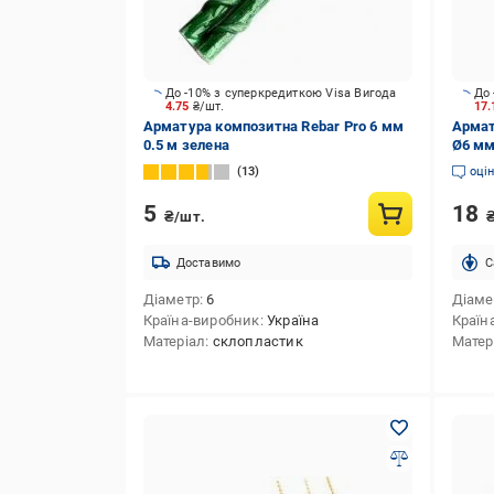
До -10% з суперкредиткою Visa Вигода
До 
4.75
₴/шт.
17
Арматура композитна Rebar Pro 6 мм
Армат
0.5 м зелена
Ø6 мм
13
оці
5
18
₴/шт.
Доставимо
C
Діаметр
6
Діаме
Країна-виробник
Україна
Країн
Матеріал
склопластик
Матер