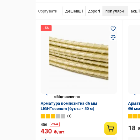
Сортувати
дешевші
дорогі
популярні
акції
Арматура композитна d6 мм
Армат
LIGHTeconom (бухта - 50 м)
Ø6 мм
1
456
-
26
₴
18
430
₴/шт.