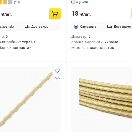
13
оцінити
0
18
₴/шт.
₴/шт.
амовивіз
Доставимо
Cамовивіз
Доставимо
тр
6
Діаметр
6
а-виробник
Україна
Країна-виробник
Україна
іал
склопластик
Матеріал
склопластик