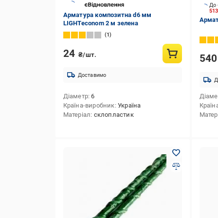
До 
51
Арматура композитна d6 мм
Армат
LIGHTeconom 2 м зелена
1
24
₴/шт.
54
Доставимо
Д
Діаметр
6
Діаме
Країна-виробник
Україна
Країн
Матеріал
склопластик
Матер