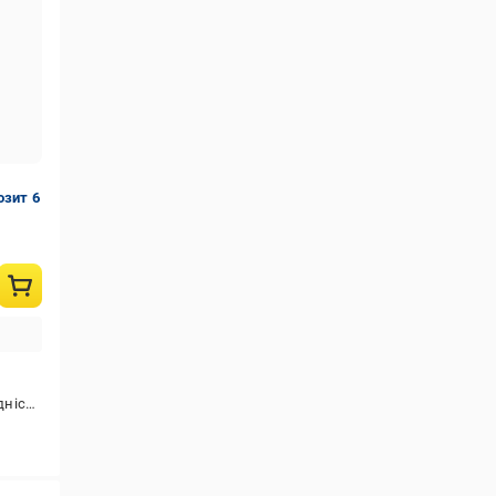
озит 6
сть ТУ