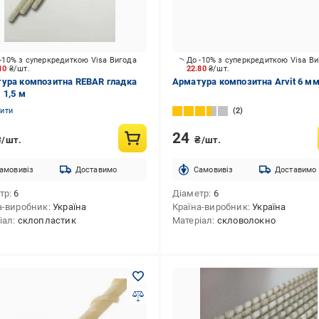
-10% з суперкредиткою Visa Вигода
До -10% з суперкредиткою Visa В
.10
₴/шт.
22.80
₴/шт.
ура композитна REBAR гладка
Арматура композитна Arvit 6 мм
 1,5 м
нити
2
24
₴/шт.
₴/шт.
амовивіз
Доставимо
Cамовивіз
Доставимо
тр
6
Діаметр
6
а-виробник
Україна
Країна-виробник
Україна
іал
склопластик
Матеріал
скловолокно