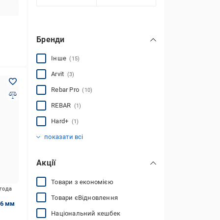
Бренди
Інше
(15)
Arvit
(3)
Rebar Pro
(10)
REBAR
(1)
Hard+
(1)
Nano-sk
Майстер
Фіксатор-Плюс
(6)
(1)
(1)
показати всі
Акції
Товари з економією
игода
Товари єВідновлення
 6 мм
Національний кешбек