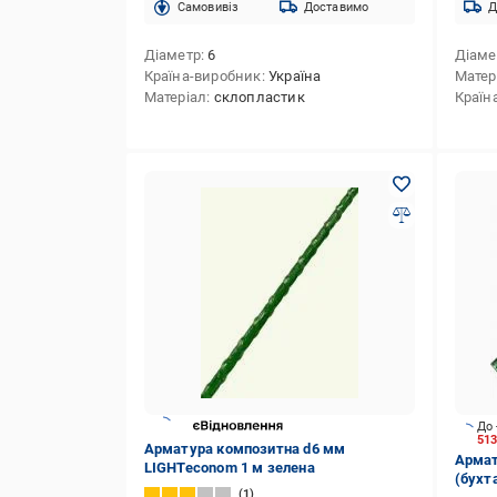
Cамовивіз
Доставимо
Д
Діаметр
6
Діаме
Країна-виробник
Україна
Матер
Матеріал
склопластик
Країн
До 
51
Арматура композитна d6 мм
Армат
LIGHTeconom 1 м зелена
(бухт
1