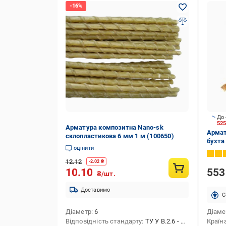
До 
52
Арматура композитна Nano-sk
Армат
склопластикова 6 мм 1 м (100650)
бухта
оцінити
12.12
-
2.02
₴
55
10.10
₴/шт.
Доставимо
C
Діаметр
6
Діаме
Відповідність стандарту
ТУ У В.2.6 - 22.2 - 38299741-001:2015 'Арматура композитна полімерна, Технічні умови', пп. 1.3 (табл. 1 пп. 1, 2, 3, 4, 5), 1.4,1.16
Країн