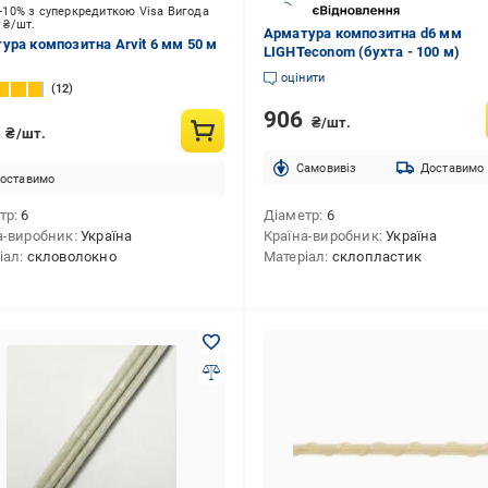
-10% з суперкредиткою Visa Вигода
3
₴/шт.
Арматура композитна d6 мм
ура композитна Arvit 6 мм 50 м
LIGHTeconom (бухта - 100 м)
оцінити
12
906
₴/шт.
0
₴/шт.
Cамовивіз
Доставимо
оставимо
тр
6
Діаметр
6
а-виробник
Україна
Країна-виробник
Україна
іал
скловолокно
Матеріал
склопластик