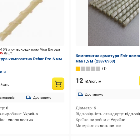
-10% з суперкредиткою Visa Вигода
.95
₴/шт.
Композитна арматура Еліт комп
ура композитна Rebar Pro 6 мм
мм/1,5 м (23876959)
1
нити
12
₴/пог. м
₴/шт.
Доставимо
амовивіз
Доставимо
тр
6
Діаметр
6
а-виробник
Україна
Відповідність стандарту
відповідні
іал
склопластик
Країна-виробник
Україна
Матеріал
склопластик