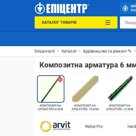
КИ
Киї
КАТАЛОГ ТОВАРІВ
Епіцентр К
Каталог
Будівництво та ремонт 🔨
Композитна арматура 6 м
КОМПОЗИТНА
КОМПОЗИТНА
КОМПОЗИТНА
АРМАТУРА 6 ММ
АРМАТУРА 10 ММ
АРМАТУРА 12 ММ
Rebar Pro
Hard