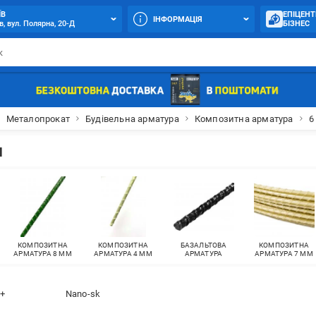
ЇВ
ЕПІЦЕНТ
ІНФОРМАЦІЯ
в, вул. Полярна, 20-Д
БІЗНЕС
Металопрокат
Будівельна арматура
Композитна арматура
6
м
КОМПОЗИТНА
КОМПОЗИТНА
БАЗАЛЬТОВА
КОМПОЗИТНА
АРМАТУРА 8 ММ
АРМАТУРА 4 ММ
АРМАТУРА
АРМАТУРА 7 ММ
+
Nano-sk