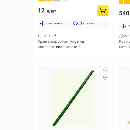
12
₴/шт.
54
Cамовивіз
Доставимо
C
Діаметр
6
Діаме
Країна-виробник
Україна
Країн
Матеріал
склопластик
Матер