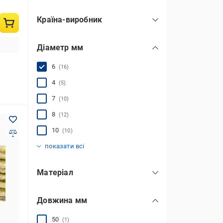
Країна-виробник
Україна
(38)
Діаметр мм
6
(16)
4
(5)
7
(10)
8
(12)
10
(10)
12
14
16
18
20
1800
(8)
(1)
(1)
(1)
(2)
(1)
показати всі
Матеріал
базальт
(1)
Довжина мм
скловолокно
(10)
склопластик
(34)
50
(1)