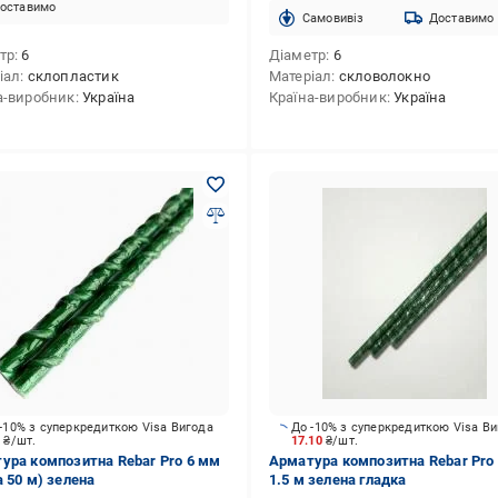
оставимо
Cамовивіз
Доставимо
тр
6
Діаметр
6
іал
склопластик
Матеріал
скловолокно
а-виробник
Україна
Країна-виробник
Україна
-10% з суперкредиткою Visa Вигода
До -10% з суперкредиткою Visa В
3
₴/шт.
17.10
₴/шт.
ура композитна Rebar Pro 6 мм
Арматура композитна Rebar Pro
а 50 м) зелена
1.5 м зелена гладка