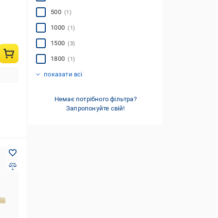
500
(1)
1000
(1)
1500
(3)
1800
(1)
2000
3000
5000
50000
100000
(2)
(2)
(1)
(4)
(2)
показати всі
Немає потрібного фільтра?
Запропонуйте свій!