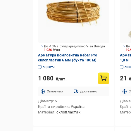
До -10% з суперкредиткою Visa Вигода
До 
1 026
₴/шт.
19
Арматура композитна Rebar Pro
Армат
склопластик 6 мм (бухта 100 м)
1,8 м
оцінити
оці
1 080
21
₴/шт.
Cамовивіз
Доставимо
C
Діаметр
6
Діаме
Країна-виробник
Україна
Країн
Матеріал
склопластик
Матер