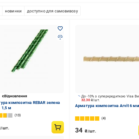
новинки
доступно для самовивозу
До -10% з суперкредиткою Visa В
32.30
₴/шт.
ура композитна REBAR зелена
Арматура композитна Arvit 6 мм
 1,5 м
13
4
₴/шт.
34
₴/шт.