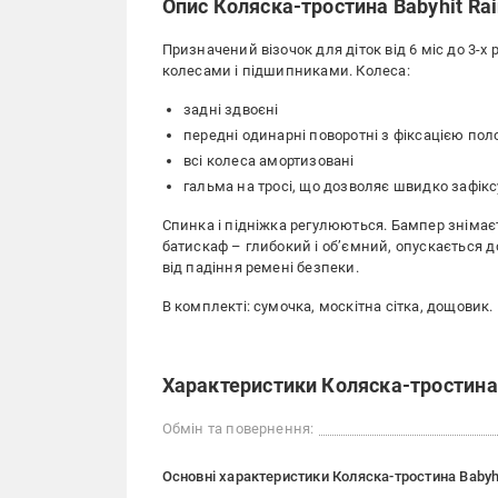
Опис Коляска-тростина Babyhit Ra
Призначений візочок для діток від 6 міс до 3-х
колесами і підшипниками. Колеса:
задні здвоєні
передні одинарні поворотні з фіксацією по
всі колеса амортизовані
гальма на тросі, що дозволяє швидко зафік
Спинка і підніжка регулюються. Бампер знімає
батискаф – глибокий і об’ємний, опускається 
від падіння ремені безпеки.
В комплекті: сумочка, москітна сітка, дощовик.
Характеристики Коляска-тростина 
Обмін та повернення:
Основні характеристики Коляска-тростина Babyh