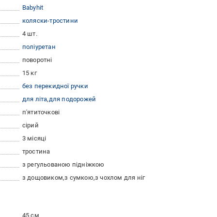
Babyhit
коляски-тростини
4 шт.
поліуретан
поворотні
15 кг
без перекидної ручки
для літа
для подорожей
п'ятиточкові
сірий
3 місяці
тростина
з регульованою підніжкою
з дощовиком
з сумкою
з чохлом для ніг
45 см