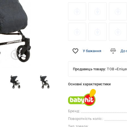
У бажання
До 
Продавець товару:
ТОВ «Епіце
Основні характеристики
Бренд:
Поворотність коліс:
Тип товара: