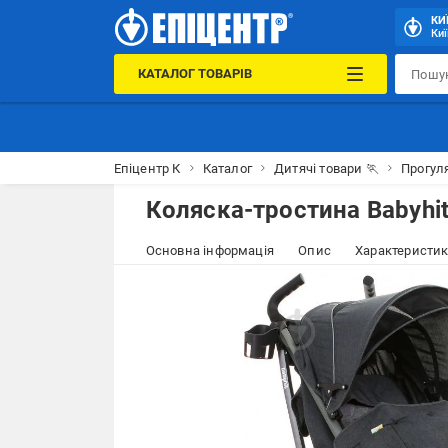
КИ
Киї
КАТАЛОГ ТОВАРІВ
Епіцентр К
Каталог
Дитячі товари 🏃
Прогул
Коляска-тростина Babyhi
Основна інформація
Опис
Характеристи