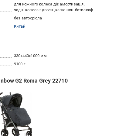
для кожного колеса діє амортизація
задні колеса здвоєні
капюшон-батискаф
без автокрісла
Китай
330x440x1000 мм
9100 г
inbow G2 Roma Grey 22710