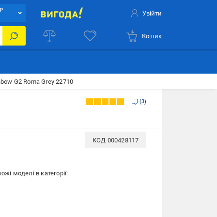
Р
Увійти
Кошик
nbow G2 Roma Grey 22710
3
КОД
000428117
ожі моделі в категорії: