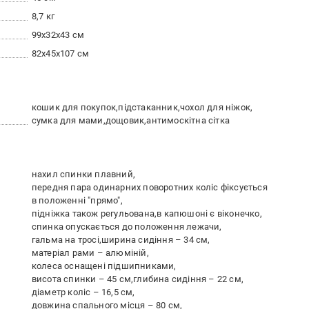
8,7 кг
99х32х43 см
82х45х107 см
кошик для покупок
підстаканник
чохол для ніжок
сумка для мами
дощовик
антимоскітна сітка
нахил спинки плавний
передня пара одинарних поворотних коліс фіксується
в положенні "прямо"
підніжка також регульована
в капюшоні є віконечко
спинка опускається до положення лежачи
гальма на тросі
ширина сидіння – 34 см
матеріал рами – алюміній
колеса оснащені підшипниками
висота спинки – 45 см
глибина сидіння – 22 см
діаметр коліс – 16,5 см
довжина спального місця – 80 см