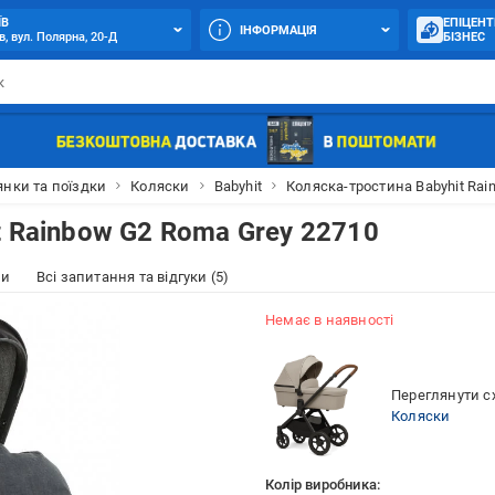
ЇВ
ЕПІЦЕНТ
ІНФОРМАЦІЯ
в, вул. Полярна, 20-Д
БІЗНЕС
янки та поїздки
Коляски
Babyhit
Коляска-тростина Babyhit Rai
t Rainbow G2 Roma Grey 22710
ки
Всі запитання та відгуки (5)
Немає в наявності
Переглянути сх
Коляски
Колір виробника: