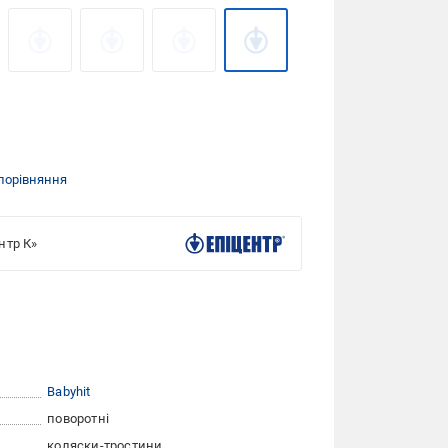
порівняння
нтр К»
Babyhit
поворотні
коляски-тростини