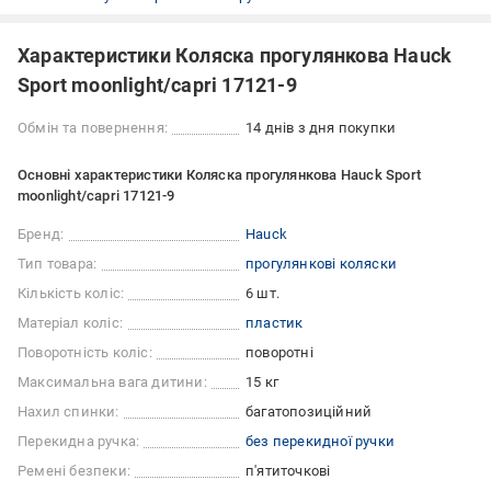
Характеристики Коляска прогулянкова Hauck
Sport moonlight/capri 17121-9
Обмін та повернення:
14 днів з дня покупки
Основні характеристики Коляска прогулянкова Hauck Sport
moonlight/capri 17121-9
Бренд:
Hauck
Тип товара:
прогулянкові коляски
Кількість коліс:
6 шт.
Матеріал коліс:
пластик
Поворотність коліс:
поворотні
Максимальна вага дитини:
15 кг
Нахил спинки:
багатопозиційний
Перекидна ручка:
без перекидної ручки
Ремені безпеки:
п'ятиточкові