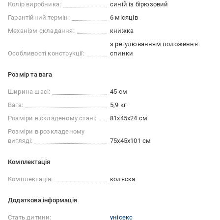
Колір виробника:
синій із бірюзовий
Гарантійний термін:
6 місяців
Механізм складання:
книжка
з регулюванням положення
Особливості конструкції:
спинки
Розмір та вага
Ширина шасі:
45 см
Вага:
5,9 кг
Розміри в складеному стані:
81x45x24 см
Розміри в розкладеному
вигляді:
75x45x101 см
Комплектація
Комплектація:
коляска
Додаткова інформація
Стать дитини:
унісекс