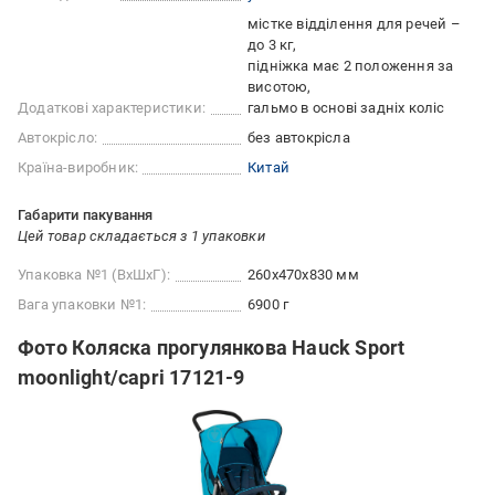
містке відділення для речей –
до 3 кг
підніжка має 2 положення за
висотою
Додаткові характеристики:
гальмо в основі задніх коліс
Автокрісло:
без автокрісла
Країна-виробник:
Китай
Габарити пакування
Цей товар складається з 1 упаковки
Упаковка №1 (ВхШхГ):
260x470x830 мм
Вага упаковки №1:
6900 г
Фото Коляска прогулянкова Hauck Sport
moonlight/capri 17121-9