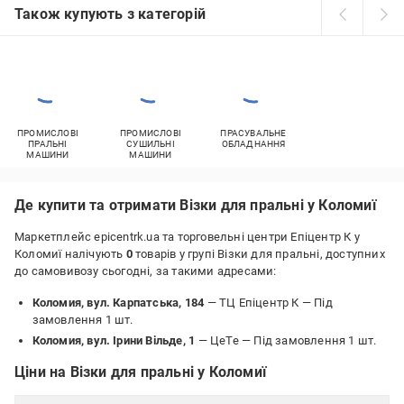
Також купують з категорій
ПРОМИСЛОВІ
ПРОМИСЛОВІ
ПРАСУВАЛЬНЕ
ПРАЛЬНІ
СУШИЛЬНІ
ОБЛАДНАННЯ
МАШИНИ
МАШИНИ
Де купити та отримати Візки для пральні у Коломиї
Маркетплейс epicentrk.ua та торговельні центри Епіцентр К у
Коломиї налічують
0
товарів у групі Візки для пральні, доступних
до самовивозу сьогодні, за такими адресами:
Коломия, вул. Карпатська, 184
— ТЦ Епіцентр К —
Під
замовлення 1 шт.
Коломия, вул. Ірини Вільде, 1
— ЦеТе —
Під замовлення 1 шт.
Ціни на Візки для пральні у Коломиї