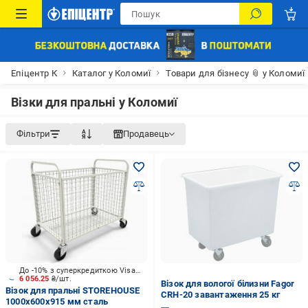
Епіцентр К
Каталог у Коломиї
Товари для бізнесу 📎 у Коломиї
Візки для пральні у Коломиї
Фільтри
Продавець
До -10% з суперкредиткою Visa Вигода
6 056.25
₴/шт.
Візок для вологої білизни Fagor
Візок для пральні STOREHOUSE
CRH-20 завантаження 25 кг
1000x600х915 мм сталь