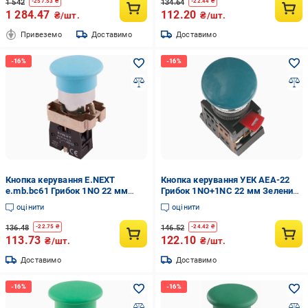
1 542
134.64
-
257.53
₴
-
22.44
₴
1 284.47
112.20
₴/шт.
₴/шт.
Привеземо
Доставимо
Доставимо
Кнопка керування E.NEXT
Кнопка керування УЕК AEA-22
e.mb.bc61 Грибок 1NO 22 мм
Грибок 1NO+1NC 22 мм Зелений
Синій (p0810118)
(BBG30-AEA-K06)
оцінити
оцінити
136.48
146.52
-
22.75
₴
-
24.42
₴
113.73
122.10
₴/шт.
₴/шт.
Доставимо
Доставимо