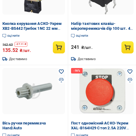
Кнопка керування АСКО-Укрем
Набір тактових клавіш-
XB2-BS442 Грибок 1NC 22 мм
мікроперемикачів dip 100 шт. 4
Червоний (A0140010082)
контакти 6x6x10 мм Чорний
оцінити
оцінити
(2361229)
162.63
-
27.11
₴
241
₴/шт.
135.52
₴/шт.
Доставимо
Доставимо
Вісь ручки перемикача
Пост одномісний АСКО-Укрем
Hand/Auto
XAL-B164Н29 Стоп 2.5А 220V
1NC IP54 грибок (A0140020004)
оцінити
оцінити