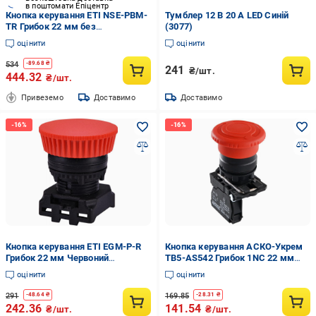
в поштомати Епіцентр
Кнопка керування ETI NSE-PBM-
Тумблер 12 В 20 А LED Синій
TR Грибок 22 мм без
(3077)
підсвічування вимикання
оцінити
оцінити
поворотом Червоний (4774040)
534
-
89.68
₴
241
₴/шт.
444.32
₴/шт.
Привеземо
Доставимо
Доставимо
Кнопка керування ETI EGM-P-R
Кнопка керування АСКО-Укрем
Грибок 22 мм Червоний
TB5-AS542 Грибок 1NC 22 мм
(4771280)
Червоний (A0140010163)
оцінити
оцінити
291
169.85
-
48.64
₴
-
28.31
₴
242.36
141.54
₴/шт.
₴/шт.