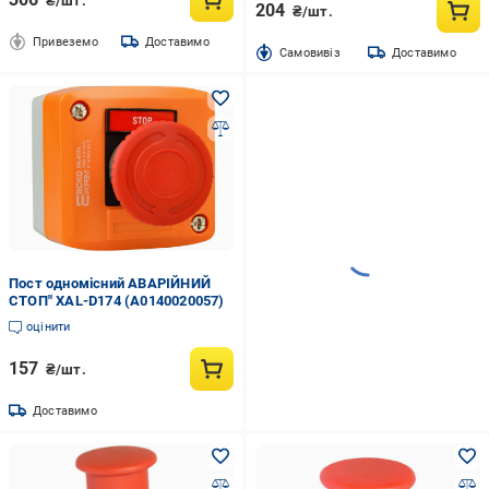
₴/шт.
204
₴/шт.
Привеземо
Доставимо
Cамовивіз
Доставимо
Пост одномісний АВАРІЙНИЙ
СТОП" XAL-D174 (A0140020057)
оцінити
157
₴/шт.
Доставимо