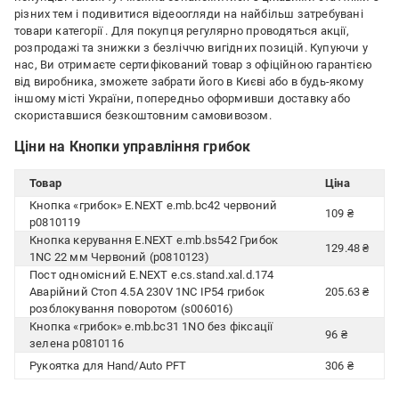
різних тем і подивитися відеоогляди на найбільш затребувані
товари категорії
. Для покупця регулярно проводяться акції,
розпродажі та знижки з безліччю вигідних позицій. Купуючи у
нас, Ви отримаєте сертифікований товар з офіційною гарантією
від виробника, зможете забрати його в Києві або в будь-якому
іншому місті України, попередньо оформивши доставку або
скориставшися безкоштовним самовивозом.
Ціни на Кнопки управління грибок
Товар
Ціна
Кнопка «грибок» E.NEXT e.mb.bc42 червоний
109 ₴
p0810119
Кнопка керування E.NEXT e.mb.bs542 Грибок
129.48 ₴
1NC 22 мм Червоний (p0810123)
Пост одномісний E.NEXT e.cs.stand.xal.d.174
Аварійний Стоп 4.5А 230V 1NC IP54 грибок
205.63 ₴
розблокування поворотом (s006016)
Кнопка «грибок» e.mb.bc31 1NO без фіксації
96 ₴
зелена p0810116
Рукоятка для Hand/Auto PFT
306 ₴