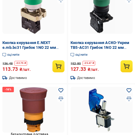
Кнопка керування E.NEXT
Кнопка керування АСКО-Укрем
e.mb.bc31 Грибок 1NO 22 мм
TB5-AC31 Грибок 1NO 22 мм
Зелений (p0810116)
Зелений (A0140010178)
оцінити
оцінити
136.48
152.80
-
22.75
₴
-
25.47
₴
113.73
127.33
₴/шт.
₴/шт.
Доставимо
Доставимо
Безкоштовна доставка