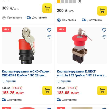
1
369
₴/шт.
200
₴/шт.
Привеземо
Доставимо
Cамовивіз
Доставимо
Кнопка керування АСКО-Укрем
Кнопка керування E.NEXT
XB2-ES74 Грибок 1NC 22 мм
e.mb.bs142 Грибок 1NC 22 мм з
повернення ключем Червоний
ключем Червоний (p0810124)
оцінити
оцінити
(A0140050024)
189.90
225.66
-
31.65
₴
-
37.61
₴
158.25
188.05
₴/шт.
₴/шт.
Доставимо
Доставимо