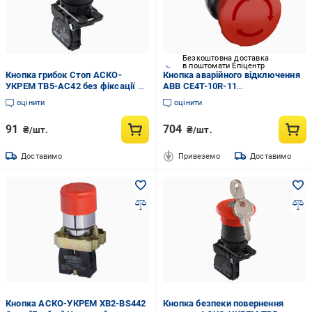
Безкоштовна доставка
в поштомати Епіцентр
Кнопка грибок Стоп АСКО-
Кнопка аварійного відключення
УКРЕМ TB5-AC42 без фіксації d
ABB CE4T-10R-11
40 мм Червоний (A0140010168)
(1SFA619550R1071)
оцінити
оцінити
91
704
₴/шт.
₴/шт.
Доставимо
Привеземо
Доставимо
Кнопка АСКО-УКРЕМ XB2-BS442
Кнопка безпеки повернення