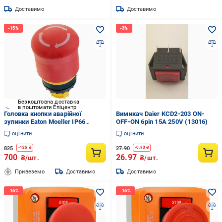
Доставимо
Доставимо
Безкоштовна доставка
в поштомати Епіцентр
Головка кнопки аварійної
Вимикач Daier KCD2-203 ON-
зупинки Eaton Moeller IP66
OFF-ON 6pin 15A 250V (13016)
263467 M22-PVT скасування
оцінити
оцінити
фіксації поворотом
825
27.90
-
125
₴
-
0.93
₴
700
26.97
₴/шт.
₴/шт.
Привеземо
Доставимо
Доставимо