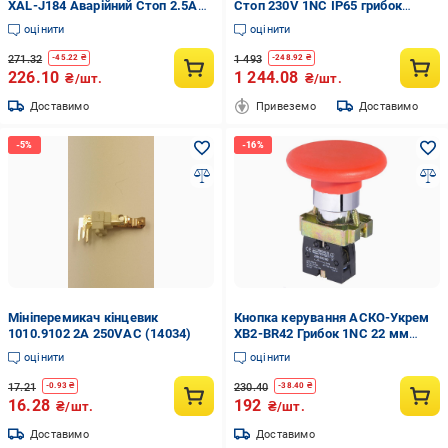
XAL-J184 Аварійний Стоп 2.5А
Стоп 230V 1NC IP65 грибок
220V 1NC IP54 грибок з ключем
(4771624)
оцінити
оцінити
(A0140020043)
271.32
1 493
-
45.22
₴
-
248.92
₴
226.10
1 244.08
₴/шт.
₴/шт.
Доставимо
Привеземо
Доставимо
Мініперемикач кінцевик
Кнопка керування АСКО-Укрем
1010.9102 2A 250VAC (14034)
XB2-BR42 Грибок 1NC 22 мм
Червоний (A0140010015)
оцінити
оцінити
17.21
230.40
-
0.93
₴
-
38.40
₴
16.28
192
₴/шт.
₴/шт.
Доставимо
Доставимо