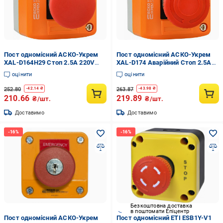
Пост одномісний АСКО-Укрем
Пост одномісний АСКО-Укрем
XAL-D164H29 Стоп 2.5А 220V
XAL-D174 Аварійний Стоп 2.5А
1NC IP54 грибок (A0140020056)
220V 1NC IP54 грибок
оцінити
оцінити
розблокування поворотом
(A0140020057)
252.80
263.87
-
42.14
₴
-
43.98
₴
210.66
219.89
₴/шт.
₴/шт.
Доставимо
Доставимо
Безкоштовна доставка
в поштомати Епіцентр
Пост одномісний АСКО-Укрем
Пост одномісний ETI ESB1Y-V1