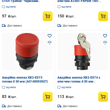
Стоп "Грибок" Червоний
ключем АСКО-УКРЕМ TB5-
(A0140010082)
AS142 (A0140010162)
оцінити
оцінити
97
150
₴/шт.
₴/шт.
Доставимо
Доставимо
Аварійна кнопка XB2-ES73
Аварійна кнопка XB2-ES74 з
голова d 30 мм (A0140050027)
ключем голова d 30 мм
(A0140050024)
оцінити
оцінити
83
113
₴/шт.
₴/шт.
Доставимо
Доставимо