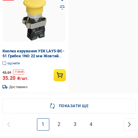
Кнопка керування УЕК LAY5-BC-
51 Грибок 1NO 22 мм Жовтий
(BBG70-BC-K05)
оцінити
42.24
-
7.04
₴
35.20
₴/шт.
Доставимо
ПОКАЗАТИ ЩЕ
1
2
3
4