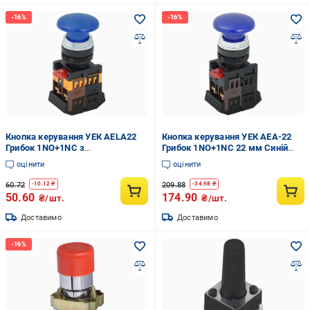
Кнопка керування УЕК AELA22
Кнопка керування УЕК AEA-22
Грибок 1NO+1NC з
Грибок 1NO+1NC 22 мм Синій
підсвічуванням 22 мм 230V
(BBG30-AEA-K07)
оцінити
оцінити
Синій неон (BBG20-AELA-K07)
60.72
209.88
-
10.12
₴
-
34.98
₴
50.60
174.90
₴/шт.
₴/шт.
Доставимо
Доставимо