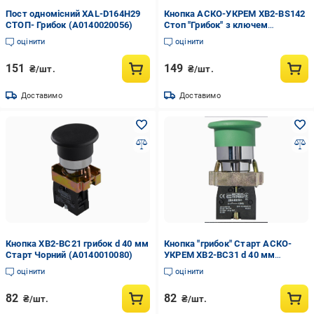
Пост одномісний XAL-D164H29
Кнопка АСКО-УКРЕМ XB2-BS142
СТОП- Грибок (A0140020056)
Стоп "Грибок" з ключем
Червоний (A0140010016)
оцінити
оцінити
151
149
₴/шт.
₴/шт.
Доставимо
Доставимо
Кнопка XB2-BC21 грибок d 40 мм
Кнопка "грибок" Старт АСКО-
Старт Чорний (A0140010080)
УКРЕМ XB2-BC31 d 40 мм
Зелений (A0140010052)
оцінити
оцінити
82
82
₴/шт.
₴/шт.