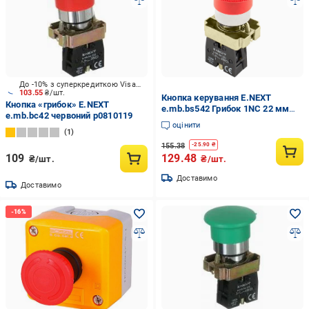
До -10% з суперкредиткою Visa Вигода
103.55
₴/шт.
Кнопка керування E.NEXT
Кнопка «грибок» E.NEXT
e.mb.bs542 Грибок 1NC 22 мм
e.mb.bc42 червоний p0810119
Червоний (p0810123)
оцінити
1
155.38
-
25.90
₴
109
129.48
₴/шт.
₴/шт.
Доставимо
Доставимо