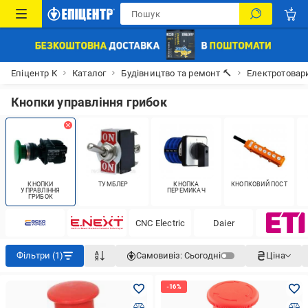
Епіцентр К
Каталог
Будівництво та ремонт 🔨
Електротовар
Кнопки управління грибок
КНОПКИ
ТУМБЛЕР
КНОПКА
КНОПКОВИЙ ПОСТ
УПРАВЛІННЯ
ПЕРЕМИКАЧ
ГРИБОК
CNC Electric
Daier
Фільтри (1)
Самовивіз:
Сьогодні
Ціна