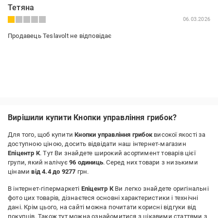
Тетяна
06.03.2026
Продавець Teslavolt не відповідає
Вирішили купити Кнопки управління грибок?
Для того, щоб купити
Кнопки управління грибок
високої якості за
доступною ціною, досить відвідати наш інтернет-магазин
Епіцентр К
. Тут Ви знайдете широкий асортимент товарів цієї
групи, який налічує
96 одиниць
. Серед них товари з низькими
цінами
від 4.4 до 9277
грн.
В інтернет-гіпермаркеті
Епіцентр К
Ви легко знайдете оригінальні
фото цих товарів, дізнаєтеся основні характеристики і технічні
дані. Крім цього, на сайті можна почитати корисні відгуки від
покупців. Також тут можна ознайомитися з цікавими статтями з