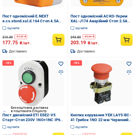
Пост одномісний E.NEXT
Пост одномісний АСКО-Укрем
e.cs.stand.xal.d.164 Стоп 4.5А
XAL-J174 Аварійний Стоп 2.5А
230V 1NC IP54 грибок (s006015)
220V 1NC IP54 грибок
оцінити
оцінити
(A0140020010)
213.30
243.83
-
35.55
₴
-
40.64
₴
177.75
203.19
₴/шт.
₴/шт.
Доставимо
Доставимо
Безкоштовна доставка
в поштомати Епіцентр
Пост двомісний ETI ESE2-V5
Кнопка керування УЕК LAY5-BC-
Старт-Стоп 230V 1NO+1NC IP65
41 Грибок 1NO 22 мм Червоний
грибок (4771443)
(BBG70-BC-K04)
оцінити
оцінити