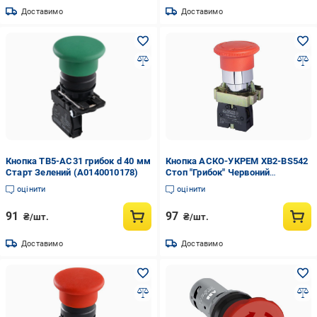
Доставимо
Доставимо
Кнопка TB5-AC31 грибок d 40 мм
Кнопка АСКО-УКРЕМ XB2-BS542
Старт Зелений (A0140010178)
Стоп "Грибок" Червоний
(A0140010017)
оцінити
оцінити
91
97
₴/шт.
₴/шт.
Доставимо
Доставимо