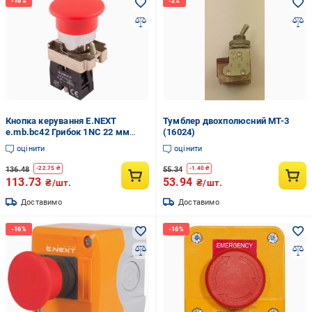
Кнопка керування E.NEXT
Тумблер двохполюсний МТ-3
e.mb.bc42 Грибок 1NC 22 мм
(16024)
Червоний (p0810119)
оцінити
оцінити
136.48
55.34
-
22.75
₴
-
1.40
₴
113.73
53.94
₴/шт.
₴/шт.
Доставимо
Доставимо