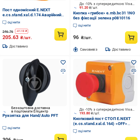
До -10% з суперкредиткою Visa Вигода
91.20
₴/шт.
Пост одномісний E.NEXT
Кнопка «грибок» e.mb.bc31 1NO
e.cs.stand.xal.d.174 Аварійний
без фіксації зелена p0810116
Стоп 4.5А 230V 1NC IP54 грибок
оцінити
розблокування поворотом
оцінити
(s006016)
246.76
-
41.13
₴
205.63
96
₴/шт.
₴/шт.
Доставимо
Cамовивіз
Доставимо
Безкоштовна доставка
До -10% з суперкредиткою Visa Вигода
в поштомати Епіцентр
193.80
₴/шт.
Рукоятка для Hand/Auto PFT
Кнопковий пост СТОП E.NEXT
(e.cs.stand.xal.d.164) «OFF»
оцінити
червоний s006015
оцінити
306