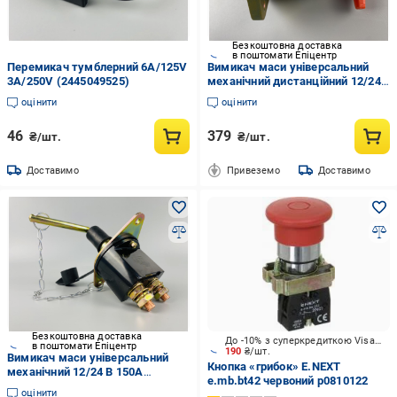
Безкоштовна доставка
в поштомати Епіцентр
Перемикач тумблерний 6A/125V
Вимикач маси універсальний
3A/250V (2445049525)
механічний дистанційний 12/24
В 150A (2032012220)
оцінити
оцінити
46
379
₴/шт.
₴/шт.
Доставимо
Привеземо
Доставимо
Безкоштовна доставка
До -10% з суперкредиткою Visa Вигода
в поштомати Епіцентр
190
₴/шт.
Вимикач маси універсальний
Кнопка «грибок» E.NEXT
механічний 12/24 В 150A
e.mb.bt42 червоний p0810122
(1145285946)
оцінити