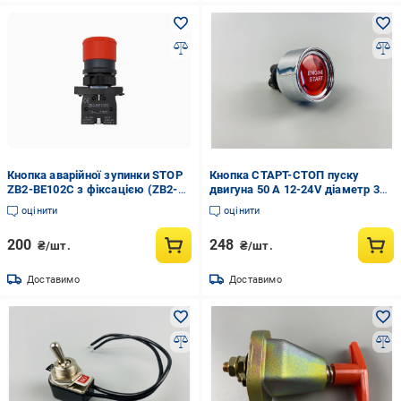
Кнопка аварійної зупинки STOP
Кнопка СТАРТ-СТОП пуску
ZB2-BE102C з фіксацією (ZB2-
двигуна 50 А 12-24V діаметр 33
BE102C)
мм 3 ніжки (2656560052)
оцінити
оцінити
200
248
₴/шт.
₴/шт.
Доставимо
Доставимо