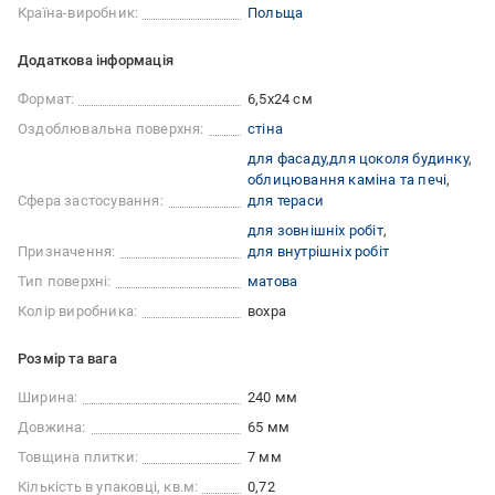
Країна-виробник:
Польща
Додаткова інформація
Формат:
6,5x24 см
Оздоблювальна поверхня:
стіна
для фасаду
для цоколя будинку
облицювання каміна та печі
Сфера застосування:
для тераси
для зовнішніх робіт
Призначення:
для внутрішніх робіт
Тип поверхні:
матова
Колір виробника:
вохра
Розмір та вага
Ширина:
240 мм
Довжина:
65 мм
Товщина плитки:
7 мм
Кількість в упаковці, кв.м:
0,72