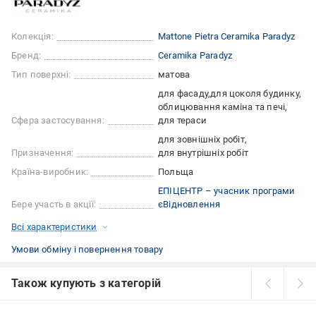
Колекція:
Mattone Pietra Ceramika Paradyz
Бренд:
Ceramika Paradyz
Тип поверхні:
матова
для фасаду
для цоколя будинку
облицювання каміна та печі
Сфера застосування:
для тераси
для зовнішніх робіт
Призначення:
для внутрішніх робіт
Країна-виробник:
Польща
ЕПІЦЕНТР – учасник програми
Бере участь в акції:
єВідновлення
Всі характеристики
Умови обміну і повернення товару
Також купують з категорій