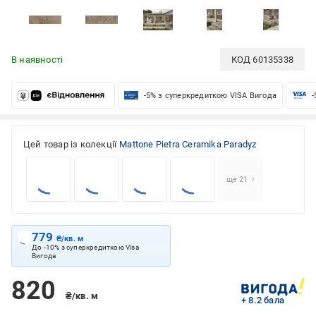
В наявності
КОД
60135338
-5% з суперкредиткою VISA Вигода
-
Цей товар із колекції
Mattone Pietra Ceramika Paradyz
ще 21
779
₴/кв. м
До -10% з суперкредиткою Visa
Вигода
820
₴/кв. м
+ 8.2 бала