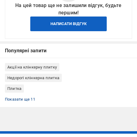
На цей товар ще не залишили відгук, будьте
першим!
НАПИСАТИ ВІДГУК
Популярні запити
Акції на клінкерну плитку
Недорогі клінкерна плитка
Плитка
Фасадна плитка
Клінкерна плитка для внутрішнього оздоблення
Цокольна плитка (клінкер для цоколя)
Клінкерна плитка для вулиці
Клінкерна плитка для каміна
Клінкерна плитка для стін
Клінкерна плитка матовая
Клінкерна плитка Польща
Клінкерна плитка плитка
Клінкерна плитка Ceramika Paradyz
Клінкерна плитка для тераси
Показати ще 11