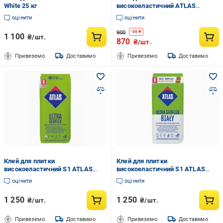
White 25 кг
високоеластичний ATLAS
GEOFLEX C2TE 25 кг
оцінити
оцінити
900
-
30
₴
1 100
₴/шт.
870
₴/шт.
Привеземо
Доставимо
Привеземо
Доставимо
Клей для плитки
Клей для плитки
високоеластичний S1 ATLAS
високоеластичний S1 ATLAS
GEOFLEX ULTRA 25 кг
GEOFLEX ULTRA WHITE 22,5 кг
оцінити
оцінити
1 250
1 250
₴/шт.
₴/шт.
Привеземо
Доставимо
Привеземо
Доставимо