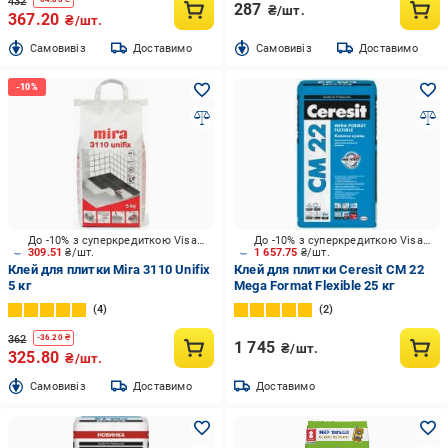
432
287
₴/шт.
367.20
₴/шт.
Cамовивіз
Доставимо
Cамовивіз
Доставимо
До -10% з суперкредиткою Visa Вигода
До -10% з суперкредиткою Visa Вигода
309.51
₴/шт.
1 657.75
₴/шт.
Клей для плитки Mira 3110 Unifix
Клей для плитки Ceresit CM 22
5 кг
Mega Format Flexible 25 кг
4
2
362
-
36.20
₴
1 745
₴/шт.
325.80
₴/шт.
Cамовивіз
Доставимо
Доставимо