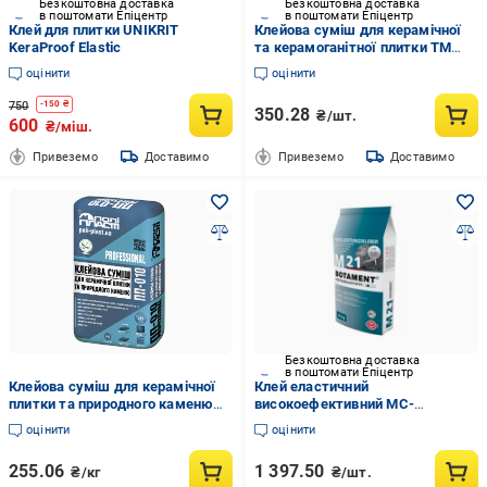
Безкоштовна доставка
Безкоштовна доставка
в поштомати Епіцентр
в поштомати Епіцентр
Клей для плитки UNIKRIT
Клейова суміш для керамічної
KeraProof Elastic
та керамоганітної плитки ТМ
Поліпласт ПП-011 Gres 25 кг
оцінити
оцінити
750
-
150
₴
350.28
₴/шт.
600
₴/міш.
Привеземо
Доставимо
Привеземо
Доставимо
Безкоштовна доставка
в поштомати Епіцентр
Клейова суміш для керамічної
Клей еластичний
плитки та природного каменю
високоефективний MC-
ТМ Поліпласт ПП-010
Bauchemie M 21 W С2 ТЕ 25 кг
оцінити
оцінити
PROFESSIONAL 25 кг
Білий
255.06
1 397.50
₴/кг
₴/шт.