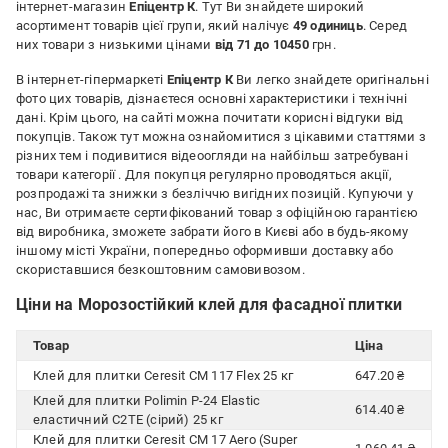
інтернет-магазин
Епіцентр К
. Тут Ви знайдете широкий
асортимент товарів цієї групи, який налічує
49 одиниць
. Серед
них товари з низькими цінами
від 71 до 10450
грн.
В інтернет-гіпермаркеті
Епіцентр К
Ви легко знайдете оригінальні
фото цих товарів, дізнаєтеся основні характеристики і технічні
дані. Крім цього, на сайті можна почитати корисні відгуки від
покупців. Також тут можна ознайомитися з цікавими статтями з
різних тем і подивитися відеоогляди на найбільш затребувані
товари категорії
. Для покупця регулярно проводяться акції,
розпродажі та знижки з безліччю вигідних позицій. Купуючи у
нас, Ви отримаєте сертифікований товар з офіційною гарантією
від виробника, зможете забрати його в Києві або в будь-якому
іншому місті України, попередньо оформивши доставку або
скориставшися безкоштовним самовивозом.
Ціни на Морозостійкий клей для фасадної плитки
Товар
Ціна
Клей для плитки Ceresit CM 117 Flex 25 кг
647.20 ₴
Клей для плитки Polimin P-24 Elastic
614.40 ₴
еластичний C2TE (сірий) 25 кг
Клей для плитки Ceresit CM 17 Aero (Super