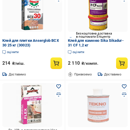
Безкоштовна доставка
в поштомати Епіцентр
Клей для плитки Anserglob ВСХ
Клей для каменю Sika Sikadur-
30 25 кг (30023)
31 CF 1,2 кг
оцінити
оцінити
214
2 110
₴/міш.
₴/компл.
Доставимо
Привеземо
Доставимо