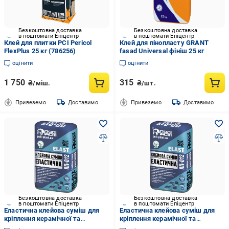
Безкоштовна доставка
Безкоштовна доставка
в поштомати Епіцентр
в поштомати Епіцентр
Клей для плитки PCI Pericol
Клей для пінопласту GRANТ
FlexPlus 25 кг (786256)
fasad Universal фiнiш 25 кг
оцінити
оцінити
1 750
315
₴/міш.
₴/шт.
Привеземо
Доставимо
Привеземо
Доставимо
Безкоштовна доставка
Безкоштовна доставка
в поштомати Епіцентр
в поштомати Епіцентр
Еластична клейова суміш для
Еластична клейова суміш для
кріплення керамічної та
кріплення керамічної та
керамогранітної ГРЕС плитки
керамогранітної ГРЕС плитки