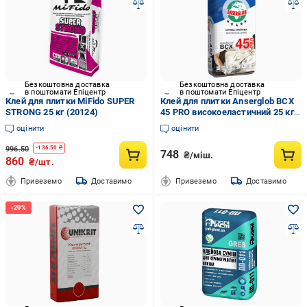
Безкоштовна доставка
Безкоштовна доставка
в поштомати Епіцентр
в поштомати Епіцентр
Клей для плитки MiFido SUPER
Клей для плитки Anserglob BCX
STRONG 25 кг (20124)
45 PRO високоеластичний 25 кг
(95255)
оцінити
оцінити
996.50
-
136.50
₴
748
₴/міш.
860
₴/шт.
Привеземо
Доставимо
Привеземо
Доставимо