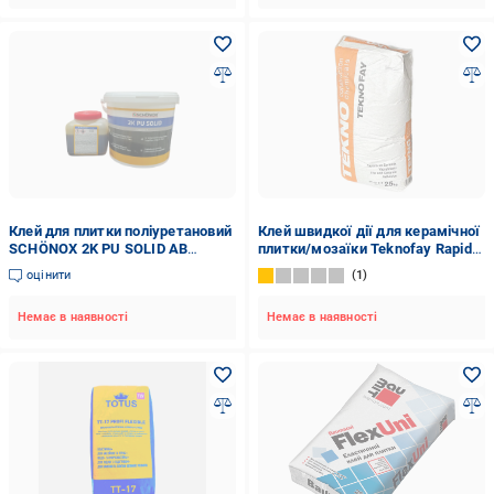
Клей для плитки поліуретановий
Клей швидкої дії для керамічної
SCHÖNOX 2K PU SOLID AB
плитки/мозаїки Teknofay Rapid
(581109)
C1FT посилений 25 кг Сірий
оцінити
1
Немає в наявності
Немає в наявності