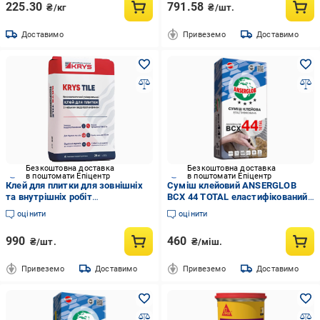
225.30
791.58
₴/кг
₴/шт.
Доставимо
Привеземо
Доставимо
Безкоштовна доставка
Безкоштовна доставка
в поштомати Епіцентр
в поштомати Епіцентр
Клей для плитки для зовнішніх
Суміш клейовий ANSERGLOB
та внутрішніх робіт
BCX 44 TOTAL еластифікований
високоеластичний
(24477968)
оцінити
оцінити
морозостійкий KRYS Tile 25 кг
(30710338)
990
460
₴/шт.
₴/міш.
Привеземо
Доставимо
Привеземо
Доставимо