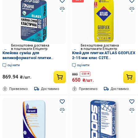
Безкоштовна доставка
Безкоштовна доставка
в поштомати Епіцентр
в поштомати Епіцентр
Клейова суміш для
Клей для плитки ATLAS GEOFLEX
великоформатної плитки
2-15 мм клас C2TE
Поліпласт ПП-020 BIG FORMAT
високоеластичний гелевий 25 кг
оцінити
оцінити
20 кг Білий (PPUA77469W)
(000008980)
880
-
230
₴
869.94
₴/шт.
650
₴/шт.
Привеземо
Доставимо
Привеземо
Доставимо