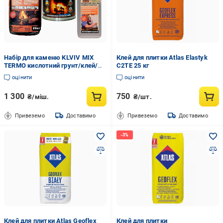
Набір для каменю KLVIV MIX
Клей для плитки Atlas Elastyk
TERMO кислотний грунт/клей/
C2TE 25 кг
лак термостійкий 2 л/20 кг/0,85
оцінити
оцінити
л (KL0003)
1 300
750
₴/міш.
₴/шт.
Привеземо
Доставимо
Привеземо
Доставимо
Клей для плитки Atlas Geoflex
Клей для плитки