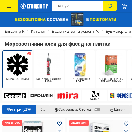
Епіцентр К
Каталог
Будівництво та ремонт 🔨
Будматеріали
Морозостійкий клей для фасадної плитки
МОРОЗОСТІЙКИЙ
КЛЕЙ ДЛЯ ПЛИТКИ
ДЛЯ ЗОВНІШНІХ
КЛЕЙ ДЛЯ ПЛИТКИ
БІЛИЙ
РОБІТ
ТЕРМОСТІЙКИЙ
Фільтри (2)
Самовивіз:
Сьогодні
Ціна