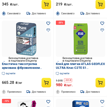
345
219
₴/шт.
₴/шт.
Cамовивіз
Доставимо
Cамовивіз
Доставимо
Безкоштовна доставка
Безкоштовна доставка
в поштомати Епіцентр
в поштомати Епіцентр
Еластична тиксотропна
Клей для плитки ATLAS GEOFLEX
армована фіброволокном
ULTRA Клас C2TE S1
клейова суміш ТМ Поліпласт
високоеластичний/
оцінити
оцінити
ПП-019 FLEX 25 кг
деформівний/гелевий 2-15 мм
25 кг (000008981)
1 315
-
335
₴
665.28
₴/кг
980
₴/шт.
Привеземо
Доставимо
Привеземо
Доставимо