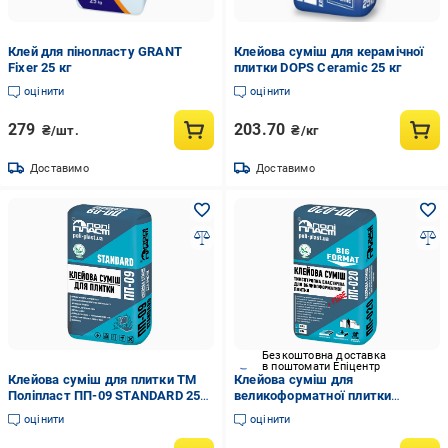
Клей для пінопласту GRANT
Клейова суміш для керамічної
Fixer 25 кг
плитки DOPS Ceramic 25 кг
оцінити
оцінити
279
203.70
₴/шт.
₴/кг
Доставимо
Доставимо
Безкоштовна доставка
в поштомати Епіцентр
Клейова суміш для плитки ТМ
Клейова суміш для
Поліпласт ПП-09 STANDARD 25
великоформатної плитки
кг
Поліпласт ПП-020 BIG FORMAT
оцінити
оцінити
20 кг Сірий (PPUA77469)