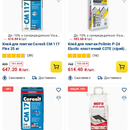
До -10% з суперкредиткою Visa Вигода
До -10% з суперкредиткою Visa Вигода
614.84
₴/шт.
583.68
₴/шт.
Клей для плитки Ceresit CM 117
Клей для плитки Polimin P-24
Flex 25 кг
Elastic еластичний C2TE (сірий)
25 кг
39
16
809
768
-
161.80
₴
-
153.60
₴
647.20
614.40
₴/шт.
₴/шт.
Cамовивіз
Доставимо
Cамовивіз
Доставимо