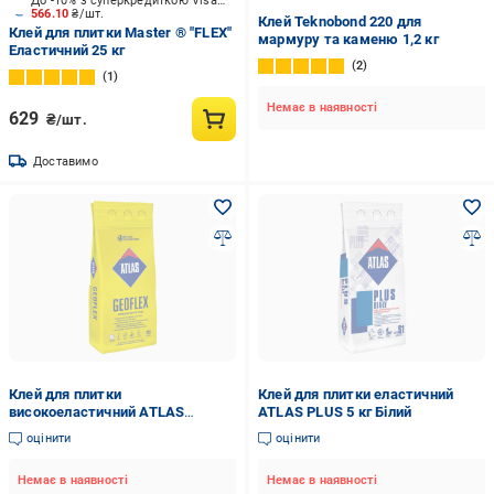
До -10% з суперкредиткою Visa Вигода
566.10
₴/шт.
Клей Teknobond 220 для
Клей для плитки Master ® "FLEX"
мармуру та каменю 1,2 кг
Еластичний 25 кг
2
1
Немає в наявності
629
₴/шт.
Доставимо
Клей для плитки
Клей для плитки еластичний
високоеластичний ATLAS
ATLAS PLUS 5 кг Білий
GEOFLEX C2TE 5 кг
оцінити
оцінити
Немає в наявності
Немає в наявності