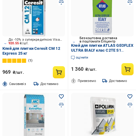
Безкоштовна доставка
До -10% з суперкредиткою Visa Вигода
в поштомати Епіцентр
920.55
₴/шт.
Клей для плитки ATLAS GEOFLEX
Клей для плитки Ceresit CM 12
ULTRA BIALY клас C2TE S1
Express 25 кг
високоеластичний гелевий 2-15
оцінити
мм 25 кг Білий (000108854)
1
1 360
₴/шт.
969
₴/шт.
Привеземо
Доставимо
Cамовивіз
Доставимо