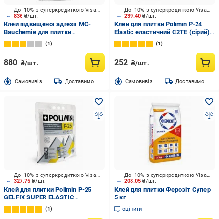
До -10% з суперкредиткою Visa Вигода
До -10% з суперкредиткою Visa Вигода
836
₴/шт.
239.40
₴/шт.
Клей підвищеної адгезії MC-
Клей для плитки Polimin P-24
Bauchemie для плитки
Elastic еластичний C2TE (сірий)
високоеластичний М7 ExtraFlex
5 кг
1
1
25 кг
880
252
₴/шт.
₴/шт.
Cамовивіз
Доставимо
Cамовивіз
Доставимо
До -10% з суперкредиткою Visa Вигода
До -10% з суперкредиткою Visa Вигода
327.75
₴/шт.
208.05
₴/шт.
Клей для плитки Polimin P-25
Клей для плитки Ферозіт Супер
GELFIX SUPER ELASTIC
5 кг
високоеластичний гелевий
1
оцінити
C2TES1 5 кг