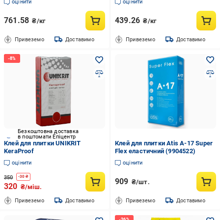
оцінити
оцінити
великих розмірів ТМ Поліпласт
великих розмірів ТМ Поліпласт
ПП-012 ELAST 25 кг Білий
ПП-012 ELAST 25 кг Сірий
761.58
439.26
₴/кг
₴/кг
Привеземо
Доставимо
Привеземо
Доставимо
Безкоштовна доставка
в поштомати Епіцентр
Клей для плитки UNIKRIT
Клей для плитки Atis A-17 Super
KeraProof
Flex еластичний (9904522)
оцінити
оцінити
350
-
30
₴
909
₴/шт.
320
₴/міш.
Привеземо
Доставимо
Привеземо
Доставимо