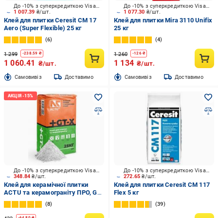
До -10% з суперкредиткою Visa Вигода
До -10% з суперкредиткою Visa Вигода
1 007.39
₴/шт.
1 077.30
₴/шт.
Клей для плитки Ceresit CM 17
Клей для плитки Mira 3110 Unifix
Aero (Super Flexible) 25 кг
25 кг
6
4
1 299
1 260
-
238.59
₴
-
126
₴
1 060.41
1 134
₴/шт.
₴/шт.
Cамовивіз
Доставимо
Cамовивіз
Доставимо
До -10% з суперкредиткою Visa Вигода
До -10% з суперкредиткою Visa Вигода
348.84
₴/шт.
272.65
₴/шт.
Клей для керамічної плитки
Клей для плитки Ceresit CM 117
ACTU та керамограніту ПРО, GT-
Flex 5 кг
X, 25 кг
8
39
-
64.80
₴