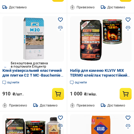
Доставимо
Привеземо
Доставимо
Безкоштовна доставка
в поштомати Епіцентр
Клей універсальний еластичний
Набір для каменю KLVIV MIX
для плитки C2 T MC-Bauchemie
TERMO клей/лак термостійкий
М 20 25 кг
для каміну/мангалу/лазні 20
оцінити
оцінити
кг/0,85 л (KL0002)
910
1 000
₴/шт.
₴/міш.
Привеземо
Доставимо
Привеземо
Доставимо