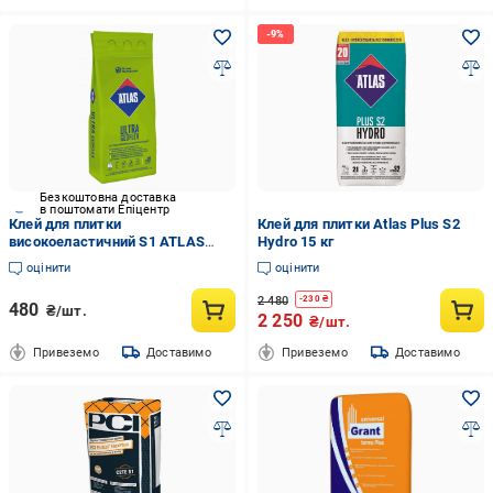
Безкоштовна доставка
в поштомати Епіцентр
Клей для плитки
Клей для плитки Atlas Plus S2
високоеластичний S1 ATLAS
Hydro 15 кг
GEOFLEX ULTRA 5 кг
оцінити
оцінити
2 480
-
230
₴
480
₴/шт.
2 250
₴/шт.
Привеземо
Доставимо
Привеземо
Доставимо