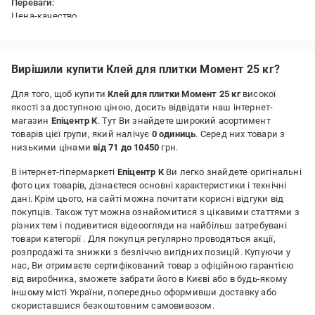
Переваги:
Цена-качество
Недоліки:
Всё устроило
Вирішили купити Клей для плитки Момент 25 кг?
Для того, щоб купити
Клей для плитки Момент 25 кг
високої
якості за доступною ціною, досить відвідати наш інтернет-
магазин
Епіцентр К
. Тут Ви знайдете широкий асортимент
товарів цієї групи, який налічує
0 одиниць
. Серед них товари з
низькими цінами
від 71 до 10450
грн.
В інтернет-гіпермаркеті
Епіцентр К
Ви легко знайдете оригінальні
фото цих товарів, дізнаєтеся основні характеристики і технічні
дані. Крім цього, на сайті можна почитати корисні відгуки від
покупців. Також тут можна ознайомитися з цікавими статтями з
різних тем і подивитися відеоогляди на найбільш затребувані
товари категорії
. Для покупця регулярно проводяться акції,
розпродажі та знижки з безліччю вигідних позицій. Купуючи у
нас, Ви отримаєте сертифікований товар з офіційною гарантією
від виробника, зможете забрати його в Києві або в будь-якому
іншому місті України, попередньо оформивши доставку або
скориставшися безкоштовним самовивозом.