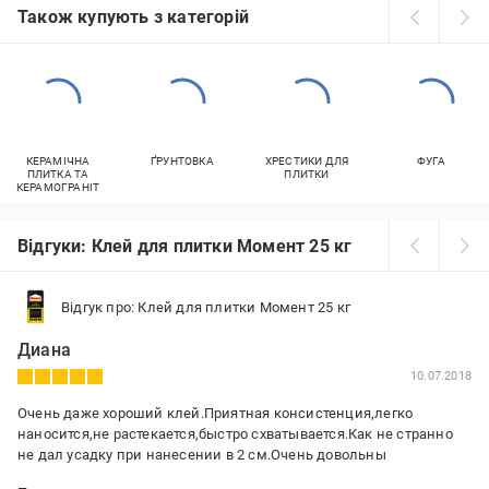
Також купують з категорій
КЕРАМІЧНА
ҐРУНТОВКА
ХРЕСТИКИ ДЛЯ
ФУГА
ПЛИТКА ТА
ПЛИТКИ
КЕРАМОГРАНІТ
Відгуки: Клей для плитки Момент 25 кг
Відгук про: Клей для плитки Момент 25 кг
Диана
10.07.2018
Очень даже хороший клей.Приятная консистенция,легко
наносится,не растекается,быстро схватывается.Как не странно
не дал усадку при нанесении в 2 см.Очень довольны