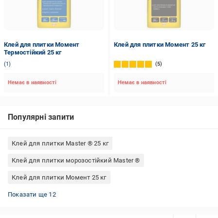
Клей для плитки Момент
Клей для плитки Момент 25 кг
Термостійкий 25 кг
1
5
Немає в наявності
Немає в наявності
Популярні запити
Клей для плитки Master ® 25 кг
Клей для плитки морозостійкий Master ®
Клей для плитки Момент 25 кг
Морозостійкий клей для фасадної плитки
Клей для плитки Master Standard
Клей для плитки морозостійкий Mira
Клей для плитки вологостійкий Ceresit
Клей для плитки морозостійкий Mapei
Клей для плитки Ceresit СМ 11
Клей для плитки Ceresit СМ 117
Клей для керамічної плитки Ceresit
Клей для плитки морозостійкий Lacrysil
Клей для плитки морозостійкий Cercol
Клей для плитки Ceresit 5 кг
Клей для плитки Baumit 25 кг
Показати ще 12