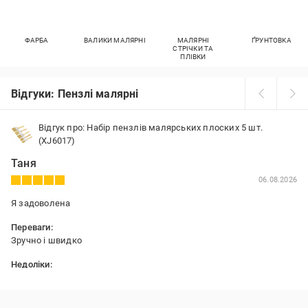
ФАРБА
ВАЛИКИ МАЛЯРНІ
МАЛЯРНІ
ҐРУНТОВКА
СТРІЧКИ ТА
ПЛІВКИ
Відгуки: Пензлі малярні
Відгук про: Набір пензлів малярських плоских 5 шт.
(XJ6017)
Таня
06.08.2026
Я задоволена
Переваги:
Зручно і швидко
Недоліки:
Немає