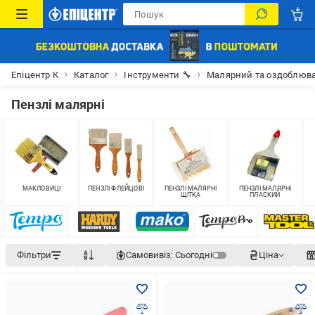
Епіцентр К
Каталог
Інструменти 🔧
Малярний та оздоблюва
Пензлі малярні
МАКЛОВИЦІ
ПЕНЗЛІ ФЛЕЙЦОВІ
ПЕНЗЛІ МАЛЯРНІ
ПЕНЗЛІ МАЛЯРНІ
ЩІТКА
ПЛАСКИЙ
Фільтри
Самовивіз:
Сьогодні
Ціна