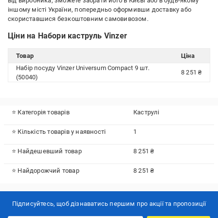
від виробника, зможете забрати його в Києві або в будь-якому
іншому місті України, попередньо оформивши доставку або
скориставшися безкоштовним самовивозом.
Ціни на Набори каструль Vinzer
Товар
Ціна
Набір посуду Vinzer Universum Compact 9 шт.
8 251 ₴
(50040)
⭐ Категорія товарів
Каструлі
⭐ Кількість товарів у наявності
1
⭐ Найдешевший товар
8 251 ₴
⭐ Найдорожчий товар
8 251 ₴
Підписуйтесь, щоб дізнаватись першим про акції та пропозиції