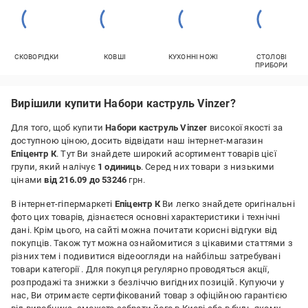
СКОВОРІДКИ
КОВШІ
КУХОННІ НОЖІ
СТОЛОВІ
ПРИБОРИ
Вирішили купити Набори каструль Vinzer?
Для того, щоб купити
Набори каструль Vinzer
високої якості за
доступною ціною, досить відвідати наш інтернет-магазин
Епіцентр К
. Тут Ви знайдете широкий асортимент товарів цієї
групи, який налічує
1 одиниць
. Серед них товари з низькими
цінами
від 216.09 до 53246
грн.
В інтернет-гіпермаркеті
Епіцентр К
Ви легко знайдете оригінальні
фото цих товарів, дізнаєтеся основні характеристики і технічні
дані. Крім цього, на сайті можна почитати корисні відгуки від
покупців. Також тут можна ознайомитися з цікавими статтями з
різних тем і подивитися відеоогляди на найбільш затребувані
товари категорії
. Для покупця регулярно проводяться акції,
розпродажі та знижки з безліччю вигідних позицій. Купуючи у
нас, Ви отримаєте сертифікований товар з офіційною гарантією