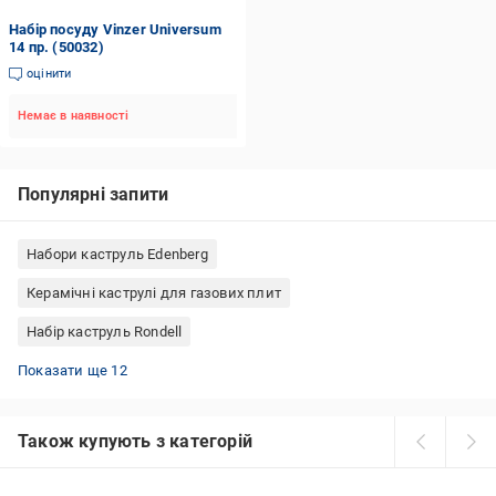
Набір посуду Vinzer Universum
14 пр. (50032)
оцінити
Немає в наявності
Популярні запити
Набори каструль Edenberg
Керамічні каструлі для газових плит
Набір каструль Rondell
Набори каструль Krauff
Набор каструль з нержавіючої сталі
Каструлі нержавіюча сталь Німеччина
Каструлі Sacher кераміка
Набір каструль Tefal
Набори каструль Interos
Каструлі Simax скло
Каструлі Rondell нержавіюча сталь
Набір каструль українського виробництва
Керамічна жаропрочна каструля
Набір каструль емальованих
Чавунна каструля з кришкою
Показати ще 12
Також купують з категорій