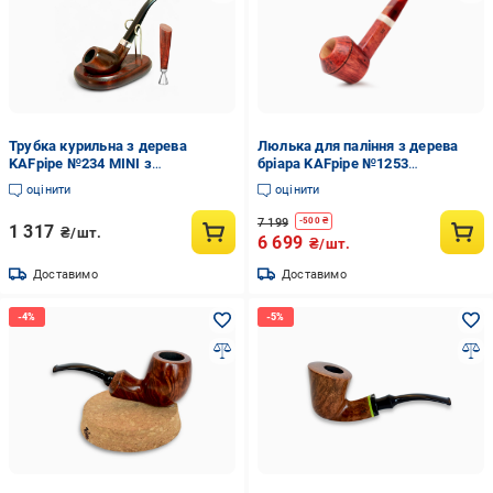
Трубка курильна з дерева
Люлька для паління з дерева
KAFpipe №234 MINI з
бріара KAFpipe №1253
підставкою KAF1 та тампером
(30452092)
оцінити
оцінити
(31018840)
7 199
-
500
₴
1 317
₴/шт.
6 699
₴/шт.
Доставимо
Доставимо