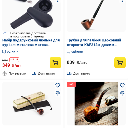
Безкоштовна доставка
в поштомати Епіцентр
Набір подарунковий люлька для
Трубка для паління Церковний
куріння металева матова
староста KAF218 з довгим
Чорний
акриловим мундштуком із
оцінити
оцінити
дерева груші 24 см
540
-
191
₴
839
₴/шт.
349
₴/шт.
Привеземо
Доставимо
Доставимо