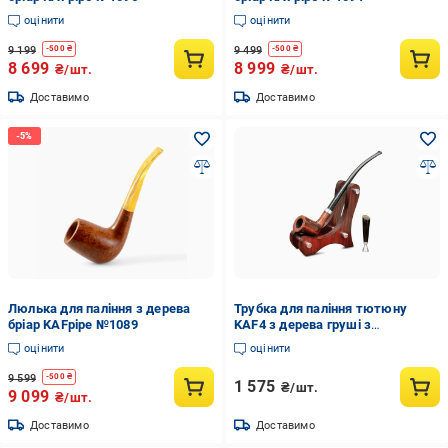
оцінити
оцінити
9 199
9 499
-
500
₴
-
500
₴
8 699
8 999
₴/шт.
₴/шт.
Доставимо
Доставимо
Люлька для паління з дерева
Трубка для паління тютюну
бріар KAFpipe №1089
KAF4 з дерева груші з
підставкою та тампером T2
оцінити
оцінити
(31034161)
9 599
-
500
₴
1 575
₴/шт.
9 099
₴/шт.
Доставимо
Доставимо