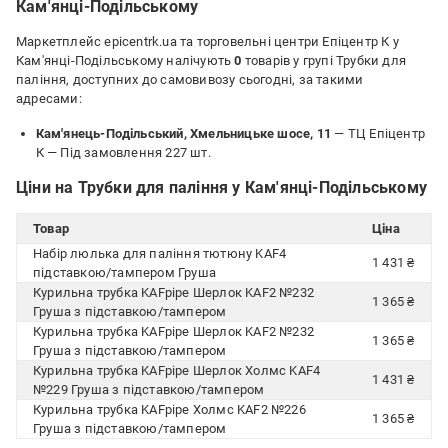
Кам'янці-Подільському
Маркетплейс epicentrk.ua та торговельні центри Епіцентр К у
Кам'янці-Подільському налічують
0
товарів у групі Трубки для
паління, доступних до самовивозу сьогодні, за такими
адресами:
Кам'янець-Подільський, Хмельницьке шосе, 11
— ТЦ Епіцентр
К —
Під замовлення 227 шт.
Ціни на Трубки для паління у Кам'янці-Подільському
Товар
Ціна
Набір люлька для паління тютюну KAF4
1 431 ₴
підставкою/тампером Груша
Курильна трубка KAFpipe Шерлок KAF2 №232
1 365 ₴
Груша з підставкою/тампером
Курильна трубка KAFpipe Шерлок KAF2 №232
1 365 ₴
Груша з підставкою/тампером
Курильна трубка KAFpipe Шерлок Холмс KAF4
1 431 ₴
№229 Груша з підставкою/тампером
Курильна трубка KAFpipe Холмс KAF2 №226
1 365 ₴
Груша з підставкою/тампером