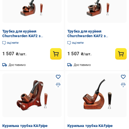
Трубка для куріння
Трубка для куріння
Churchwarden KAF2 з
Churchwarden KAF2 з
підставкою/тампером 250 мм
підставкою/тампером 250 мм
оцінити
оцінити
Груша
Груша
1 507
1 507
₴/шт.
₴/шт.
Доставимо
Доставимо
Курильна трубка KAFpipe
Курильна трубка KAFpipe