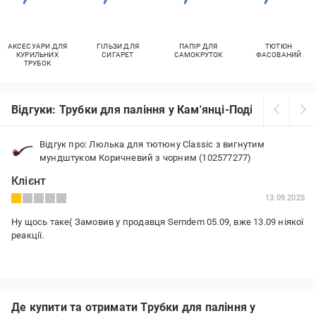
АКСЕСУАРИ ДЛЯ
ГІЛЬЗИ ДЛЯ
ПАПІР ДЛЯ
ТЮТЮН
КУРИЛЬНИХ
СИГАРЕТ
САМОКРУТОК
ФАСОВАНИЙ
ТРУБОК
Відгуки: Трубки для паління у Кам'янці-Подільському
Відгук про: Люлька для тютюну Classic з вигнутим
мундштуком Коричневий з чорним (102577277)
Клієнт
13.09.2025
Ну щось таке( Замовив у продавця Semdem 05.09, вже 13.09 ніякої
реакції.
Де купити та отримати Трубки для паління у