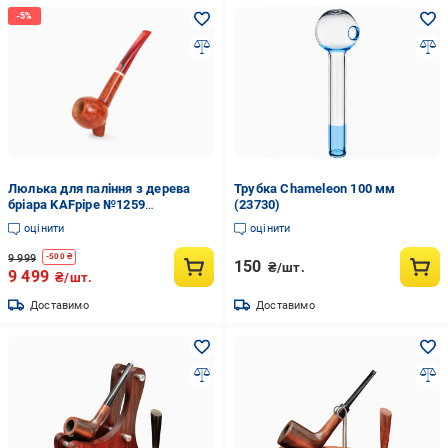
Люлька для паління з дерева
Трубка Chameleon 100 мм
бріара KAFpipe №1259
(23730)
(30863701)
оцінити
оцінити
9 999
-
500
₴
150
₴/шт.
9 499
₴/шт.
Доставимо
Доставимо