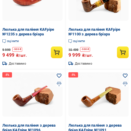
Люлька для паління KAFpipe
Люлька для паління KAFpipe
№1235 з дерева бріара
№1100 з дерева бріара
оцінити
оцінити
9 999
10 499
-
500
₴
-
500
₴
9 499
9 999
₴/шт.
₴/шт.
Доставимо
Доставимо
Люлька для паління з дерева
Люлька для паління з дерева
бріар KAFpipe №1096
бріар KAFpipe №1091