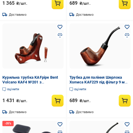
1 365
689
₴/шт.
₴/шт.
Доставимо
Доставимо
Курильна трубка KAFpipe Bent
Трубка для паління Шерлока
Volcano KAF4 №201 з
Холмса KAF229 під фільтр 9 мм
підставкою/тампером
13 см Груша
оцінити
оцінити
1 431
689
₴/шт.
₴/шт.
Доставимо
Доставимо