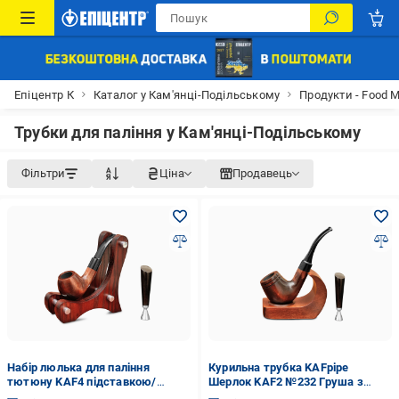
Епіцентр К
Каталог у Кам'янці-Подільському
Продукти - Food 
Трубки для паління у Кам'янці-Подільському
Фільтри
Ціна
Продавець
Набір люлька для паління
Курильна трубка KAFpipe
тютюну KAF4 підставкою/
Шерлок KAF2 №232 Груша з
тампером Груша
підставкою/тампером