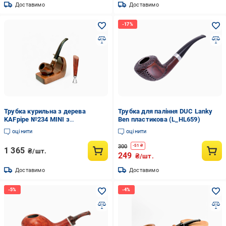
Доставимо
Доставимо
Трубка курильна з дерева
Трубка для паління DUC Lanky
KAFpipe №234 MINI з
Ben пластикова (L_HL659)
підставкою KAF2 та тампером
оцінити
оцінити
(31020819)
300
-
51
₴
1 365
₴/шт.
249
₴/шт.
Доставимо
Доставимо