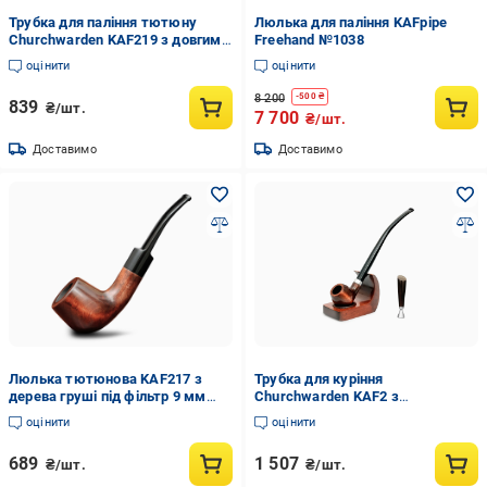
Трубка для паління тютюну
Люлька для паління KAFpipe
Churchwarden KAF219 з довгим
Freehand №1038
акриловим мундштуком 250 мм
оцінити
оцінити
8 200
-
500
₴
839
₴/шт.
7 700
₴/шт.
Доставимо
Доставимо
Люлька тютюнова KAF217 з
Трубка для куріння
дерева груші під фільтр 9 мм
Churchwarden KAF2 з
KAF
підставкою/тампером 250 мм
оцінити
оцінити
Груша
689
1 507
₴/шт.
₴/шт.