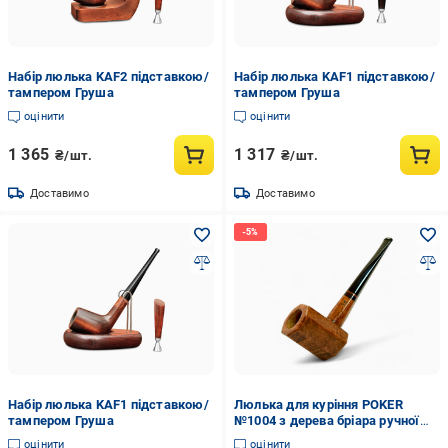
Набір люлька KAF2 підставкою/
Набір люлька KAF1 підставкою/
тампером Груша
тампером Груша
оцінити
оцінити
1 365
1 317
₴/шт.
₴/шт.
Доставимо
Доставимо
Набір люлька KAF1 підставкою/
Люлька для куріння POKER
тампером Груша
№1004 з дерева бріара ручної
роботи
оцінити
оцінити