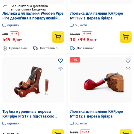
Безкоштовна доставка
в поштомати Епіцентр
Люлька для паління Wooden Pipe
Люлька для паління KAFpipe
Fire дерев'яна в подарунковій
№1187 з дерева бріара
упаковці (KT3)
оцінити
оцінити
600
11 299
-
51
₴
-
500
₴
549
10 799
₴/шт.
₴/шт.
Привеземо
Доставимо
Доставимо
Трубка курильна з дерева
Люлька для паління KAFpipe
KAFpipe №217 з підставкою
№1212 з дерева бріара
KAF4 та тампером (31018791)
оцінити
оцінити
6 999
-
500
₴