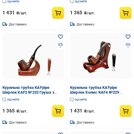
оцінити
оцінити
1 431
1 365
₴/шт.
₴/шт.
Доставимо
Доставимо
Курильна трубка KAFpipe
Курильна трубка KAFpipe
Шерлок KAF2 №232 Груша з
Шерлок Холмс KAF4 №229
підставкою/тампером
Груша з підставкою/тампером
оцінити
оцінити
1 365
1 431
₴/шт.
₴/шт.
Доставимо
Доставимо