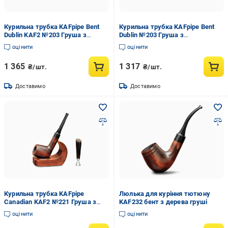
Курильна трубка KAFpipe Bent
Курильна трубка KAFpipe Bent
Dublin KAF2 №203 Груша з
Dublin №203 Груша з
підставкою/тампером
підставкою/тампером
оцінити
оцінити
1 365
1 317
₴/шт.
₴/шт.
Доставимо
Доставимо
Курильна трубка KAFpipe
Люлька для куріння тютюну
Canadian KAF2 №221 Груша з
KAF232 бент з дерева груші
підставкою/тампером
оцінити
оцінити