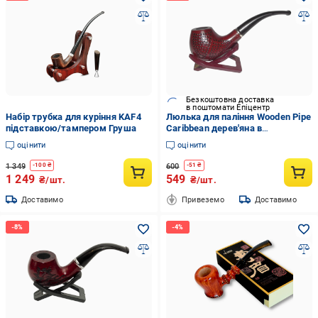
Безкоштовна доставка
в поштомати Епіцентр
Набір трубка для куріння KAF4
Люлька для паління Wooden Pipe
підставкою/тампером Груша
Caribbean дерев'яна в
подарунковій упаковці (KT71)
оцінити
оцінити
1 349
600
-
100
₴
-
51
₴
1 249
549
₴/шт.
₴/шт.
Доставимо
Привеземо
Доставимо