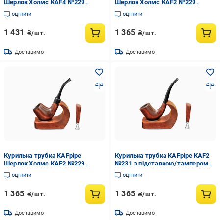
Шерлок Холмс KAF4 №229
Шерлок Холмс KAF2 №229
Груша з підставкою/тампером
Груша з підставкою/тампером
оцінити
оцінити
1 431
1 365
₴/шт.
₴/шт.
Доставимо
Доставимо
Курильна трубка KAFpipe
Курильна трубка KAFpipe KAF2
Шерлок Холмс KAF2 №229
№231 з підставкою/тампером
Груша з підставкою/тампером
Груша
оцінити
оцінити
1 365
1 365
₴/шт.
₴/шт.
Доставимо
Доставимо