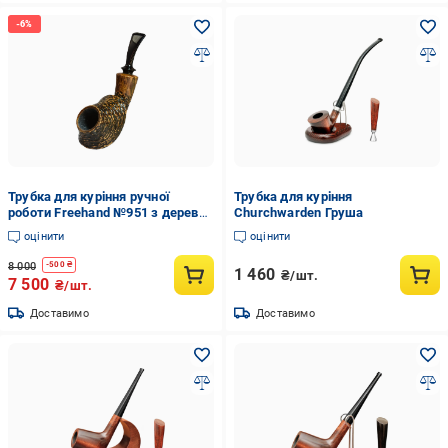
Трубка для куріння ручної
Трубка для куріння
роботи Freehand №951 з дерева
Churchwarden Груша
Бріара
оцінити
оцінити
8 000
-
500
₴
1 460
₴/шт.
7 500
₴/шт.
Доставимо
Доставимо