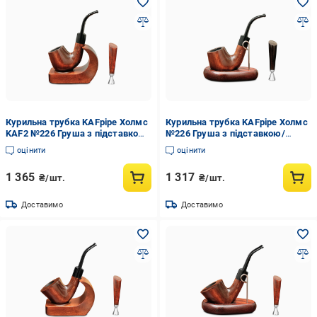
Курильна трубка KAFpipe Холмс
Курильна трубка KAFpipe Холмс
KAF2 №226 Груша з підставкою/
№226 Груша з підставкою/
тампером
тампером
оцінити
оцінити
1 365
1 317
₴/шт.
₴/шт.
Доставимо
Доставимо