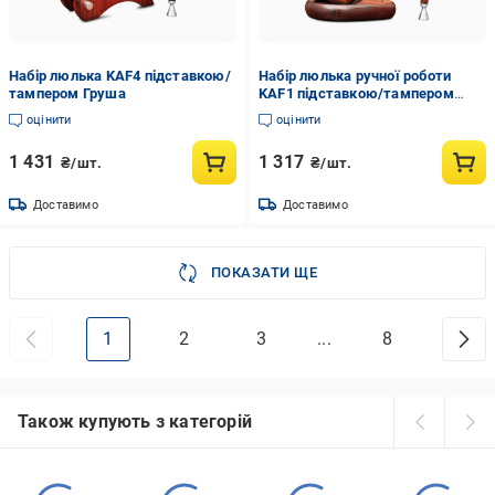
Набір люлька KAF4 підставкою/
Набір люлька ручної роботи
тампером Груша
KAF1 підставкою/тампером
Груша
оцінити
оцінити
1 431
1 317
₴/шт.
₴/шт.
Доставимо
Доставимо
ПОКАЗАТИ ЩЕ
1
2
3
...
8
Також купують з категорій