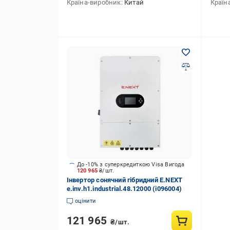
Країна-виробник
Китай
Країн
До -10% з суперкредиткою Visa Вигода
120 965
₴/шт.
Інвертор сонячний гібридний E.NEXT
e.inv.h1.industrial.48.12000 (i096004)
оцінити
121 965
₴/шт.