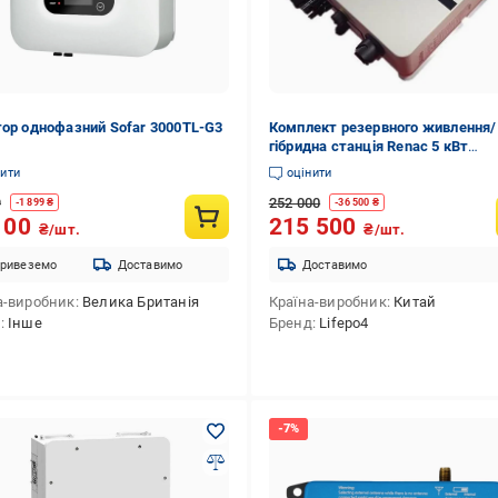
тор однофазний Sofar 3000TL-G3
Комплект резервного живлення/
гібридна станція Renac 5 кВт
акумуляторна батарея LifePo4 5,
нити
оцінити
9
252 000
-
1 899
₴
-
36 500
₴
100
215 500
₴/шт.
₴/шт.
ривеземо
Доставимо
Доставимо
а-виробник
Велика Британія
Країна-виробник
Китай
д
Інше
Бренд
Lifepo4