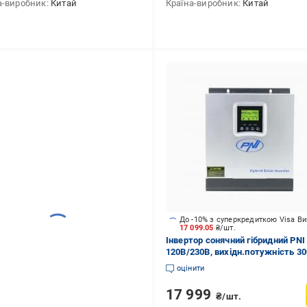
а-виробник
Китай
Країна-виробник
Китай
До -10% з суперкредиткою Visa В
17 099.05
₴/шт.
Інвертор сонячний гібридний PNI
120В/230В, вихідн.потужність 30
24V (PNI-SC1800PRO )
оцінити
17 999
₴/шт.