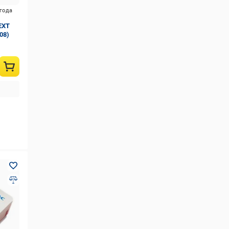
игода
EXT
008)