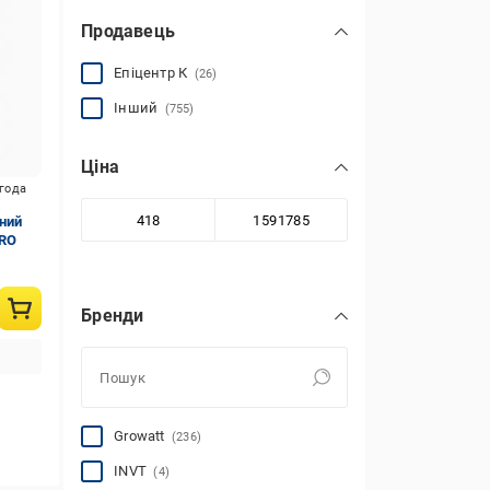
Продавець
Епіцентр К
(26)
Інший
(755)
Ціна
игода
ний
PRO
Бренди
Growatt
(236)
INVT
(4)