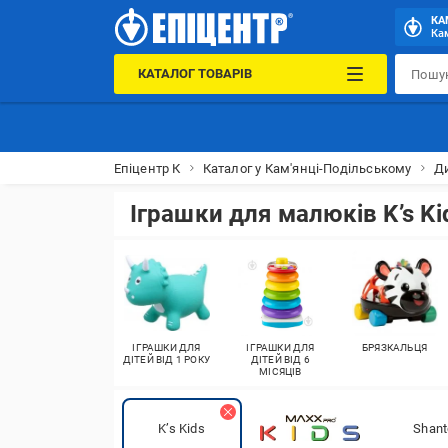
КА
Кам
КАТАЛОГ ТОВАРІВ
Епіцентр К
Каталог у Кам'янці-Подільському
Ди
Іграшки для малюків K’s Ki
ІГРАШКИ ДЛЯ
ІГРАШКИ ДЛЯ
БРЯЗКАЛЬЦЯ
ДІТЕЙ ВІД 1 РОКУ
ДІТЕЙ ВІД 6
МІСЯЦІВ
K’s Kids
Shant