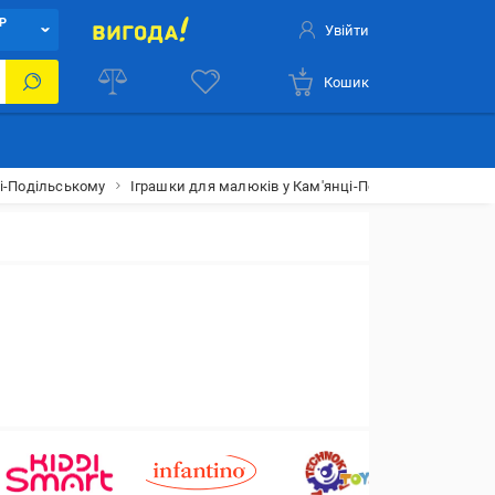
Р
Увійти
Кошик
ці-Подільському
Іграшки для малюків у Кам'янці-Подільському
K’