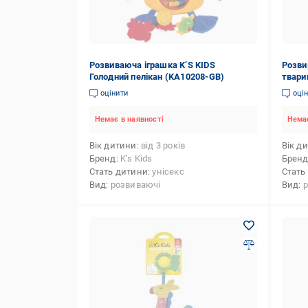
Розвиваюча іграшка K’S KIDS
Розви
Голодний пелікан (KA10208-GB)
твари
оцінити
оці
Немає в наявності
Немає
Вік дитини
від 3 років
Вік д
Бренд
K’s Kids
Брен
Стать дитини
унісекс
Стать
Вид
розвиваючі
Вид
р