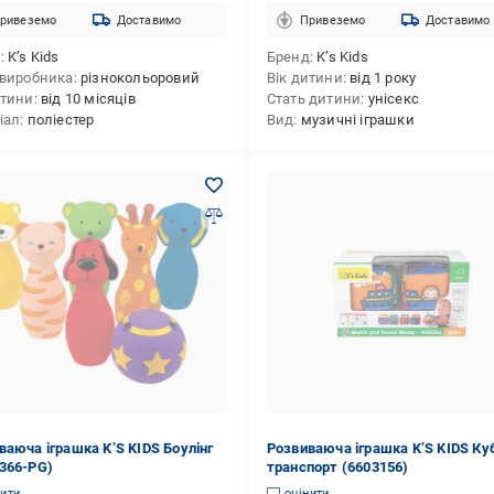
ривеземо
Доставимо
Привеземо
Доставимо
д
K’s Kids
Бренд
K’s Kids
 виробника
різнокольоровий
Вік дитини
від 1 року
итини
від 10 місяців
Стать дитини
унісекс
іал
поліестер
Вид
музичні іграшки
ваюча іграшка K’S KIDS Боулінг
Розвиваюча іграшка K’S KIDS Ку
366-PG)
транспорт (6603156)
нити
оцінити