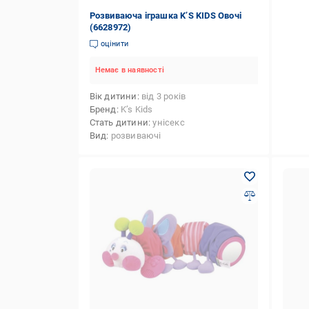
Розвиваюча іграшка K’S KIDS Овочі
(6628972)
оцінити
Немає в наявності
Вік дитини
від 3 років
Бренд
K’s Kids
Стать дитини
унісекс
Вид
розвиваючі