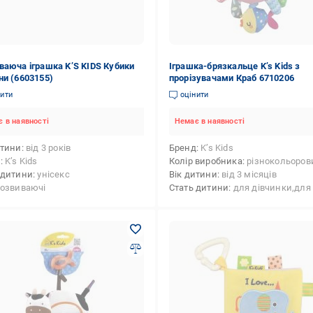
ваюча іграшка K’S KIDS Кубики
Іграшка-брязкальце K’s Kids з
ни (6603155)
прорізувачами Краб 6710206
нити
оцінити
 в наявності
Немає в наявності
итини
від 3 років
Бренд
K’s Kids
д
K’s Kids
Колір виробника
різнокольоров
 дитини
унісекс
Вік дитини
від 3 місяців
озвиваючі
Стать дитини
для дівчинки,для хлоп