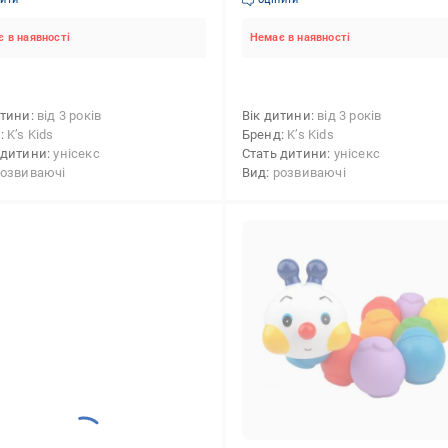
 в наявності
Немає в наявності
итини
від 3 років
Вік дитини
від 3 років
д
K’s Kids
Бренд
K’s Kids
 дитини
унісекс
Стать дитини
унісекс
озвиваючі
Вид
розвиваючі