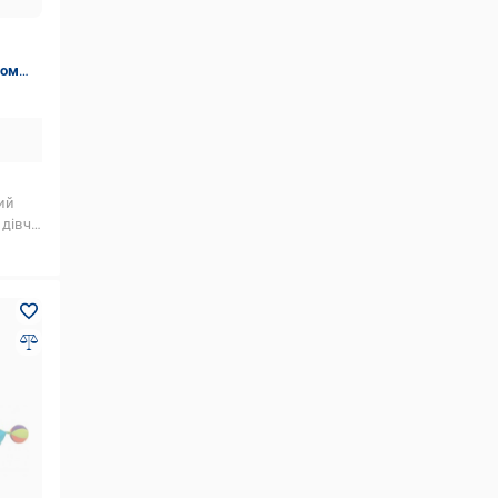
ком
ий
чинки