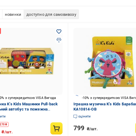
новинки
доступно для самовивозу
10% з суперкредиткою VISA Вигода
-10% з суперкредиткою VISA Виг
ка K’s Kids Машинки Pull-back
Іграшка музична K’s Kids Бараба
ьний автобус та пожежна
KA10814-OB
а) (KA10835-GB ) 6892322
нити
оцінити
270
₴
799
₴/шт.
9
₴/шт.