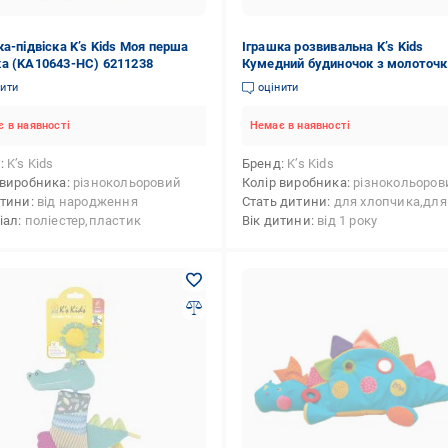
ка-підвіска K’s Kids Моя перша
Іграшка розвивальна K’s Kids
а (KA10643-HC) 6211238
Кумедний будиночок з молоточ
6710211
нити
оцінити
 в наявності
Немає в наявності
д
K’s Kids
Бренд
K’s Kids
 виробника
різнокольоровий
Колір виробника
різнокольоров
итини
від народження
Стать дитини
для хлопчика,для дів
іал
поліестер,пластик
Вік дитини
від 1 року