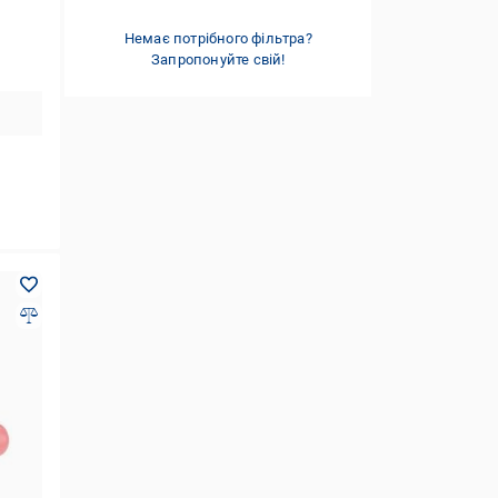
пластик/текстиль
(1)
поліестер
Немає потрібного фільтра?
(1)
Запропонуйте свій!
текстиль
(1)