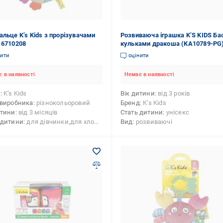
альце K’s Kids з прорізувачами
Розвиваюча іграшка K’S KIDS Ба
 6710208
кульками дракоша (KA10789-PG
нити
оцінити
 в наявності
Немає в наявності
д
K’s Kids
Вік дитини
від 3 років
 виробника
різнокольоровий
Бренд
K’s Kids
итини
від 3 місяців
Стать дитини
унісекс
 дитини
для дівчинки,для хлопчика
Вид
розвиваючі