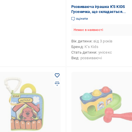
Розвиваюча іграшка K'S KIDS
Гусеничка, що складається.
(KA10610-3GB)
оцінити
Немає в наявності
Вік дитини
від 3 років
Бренд
K’s Kids
Стать дитини
унісекс
Вид
розвиваючі