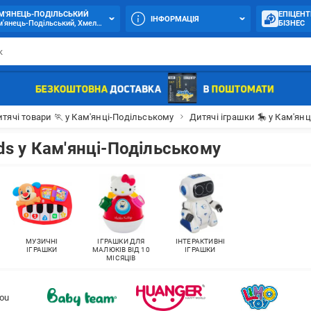
М'ЯНЕЦЬ-ПОДІЛЬСЬКИЙ
ЕПІЦЕНТ
ІНФОРМАЦІЯ
'янець-Подільський, Хмельницьке шосе, 11
БІЗНЕС
тячі товари 🏃 у Кам'янці-Подільському
Дитячі іграшки 🎠 у Кам'ян
ds у Кам'янці-Подільському
МУЗИЧНІ
ІГРАШКИ ДЛЯ
ІНТЕРАКТИВНІ
ІГРАШКИ
МАЛЮКІВ ВІД 10
ІГРАШКИ
МІСЯЦІВ
ou