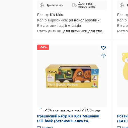
Доставка
Привеземо
П
недоступна
Бренд
K’s Kids
Брен
Колір виробника
різнокольоровий
Колір
Вік дитини
від 6 місяців
Вік д
Стать дитини
для дівчинки,для хлопчика
Матер
-10% з суперкредиткою VISA Вигода
Іграшковий набір K’s Kids Машинки
Розви
Pull-back (бетономішалка та
(KA10
евакуатор) ( KA10836-GB ) 6892329
оцінити
оці