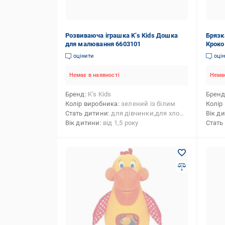
Розвиваюча іграшка K’s Kids Дошка
Брязк
для малювання 6603101
Кроко
оцінити
оці
Немає в наявності
Немає
Бренд
K’s Kids
Брен
Колір виробника
зелений із білим
Колір
Стать дитини
для дівчинки,для хлопчика
Вік д
Вік дитини
від 1,5 року
Стать