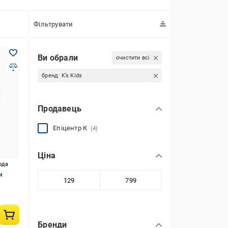
Фільтрувати
Ви обрали
очистити всі
бренд:
K’s Kids
Продавець
Епіцентр К
(4)
Ціна
ода
н
Бренди