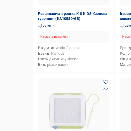
Розвиваюча іграшка K’S KIDS Казкова
Іграш
гусениця (KA10580-GB)
книжк
оцінити
оці
Немає в наявності
Немає
Вік дитини
від 3 років
Брен
Бренд
K’s Kids
Колір
Стать дитини
унісекс
Вік д
Вид
розвиваючі
Матер