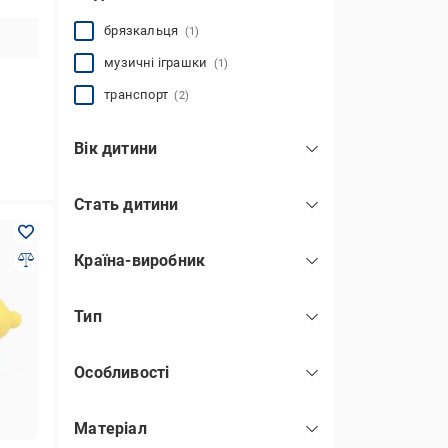
брязкальця
(1)
музичні іграшки
(1)
транспорт
(2)
Вік дитини
від 6 місяців
(1)
Стать дитини
від 10 місяців
(1)
для дівчинки
(1)
від 1 року
(2)
Країна-виробник
для хлопчика
(2)
Китай
(4)
унісекс
(2)
Тип
музичні
(1)
Особливості
розвиваючі
(1)
на присосках
(1)
Матеріал
дитячий
(2)