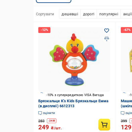
Сортувати
дешевші
дорогі
популярні
акції
-10% з суперкредиткою VISA Вигода
-
Брязкальце K’s Kids Брязкальце Емма
Машин
(в дисплеї) 6612313
(шкіл
машин
оцінити
оці
283
399
-
34
₴
-
249
12
₴/шт.