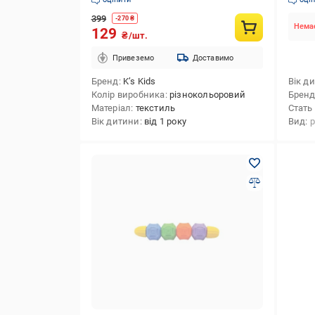
399
-
270
₴
Немає
129
₴/шт.
Привеземо
Доставимо
Бренд
K’s Kids
Вік д
Колір виробника
різнокольоровий
Брен
Матеріал
текстиль
Стать
Вік дитини
від 1 року
Вид
р