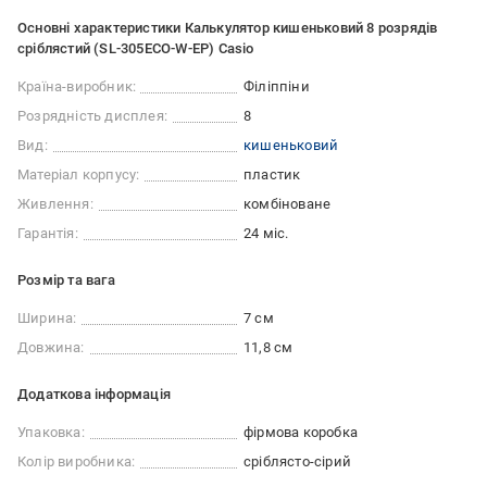
Основні характеристики Калькулятор кишеньковий 8 розрядів
сріблястий (SL-305ECO-W-EP) Casio
Країна-виробник:
Філіппіни
Розрядність дисплея:
8
Вид:
кишеньковий
Матеріал корпусу:
пластик
Живлення:
комбіноване
Гарантія:
24 міс.
Розмір та вага
Ширина:
7 см
Довжина:
11,8 см
Додаткова інформація
Упаковка:
фірмова коробка
Колір виробника:
сріблясто-сірий