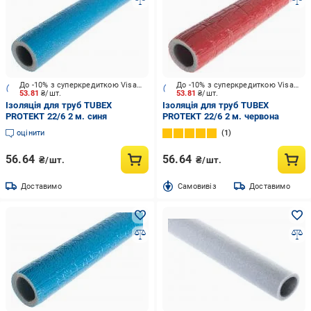
До -10% з суперкредиткою Visa Вигода
До -10% з суперкредиткою Visa Вигода
53.81
₴/шт.
53.81
₴/шт.
Ізоляція для труб TUBEX
Ізоляція для труб TUBEX
PROTEKT 22/6 2 м. синя
PROTEKT 22/6 2 м. червона
оцінити
1
56.64
56.64
₴/шт.
₴/шт.
Доставимо
Cамовивіз
Доставимо