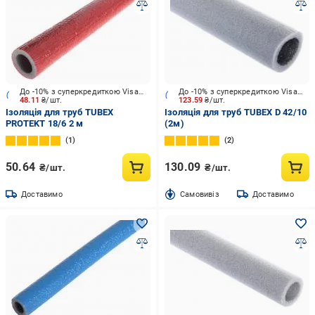
До -10% з суперкредиткою Visa Вигода
До -10% з суперкредиткою Visa Вигода
48.11
₴/шт.
123.59
₴/шт.
Ізоляція для труб TUBEX
Ізоляція для труб TUBEX D 42/10
PROTEKT 18/6 2 м
(2м)
1
2
50.64
130.09
₴/шт.
₴/шт.
Доставимо
Cамовивіз
Доставимо