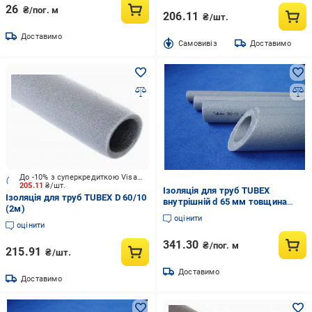
26
₴/пог. м
206.11
₴/шт.
Доставимо
Cамовивіз
Доставимо
До -10% з суперкредиткою Visa Вигода
205.11
₴/шт.
Ізоляція для труб TUBEX
Ізоляція для труб TUBEX D 60/10
внутрішній d 65 мм товщина
(2м)
стінки 25 мм (838291872)
оцінити
оцінити
341.30
₴/пог. м
215.91
₴/шт.
Доставимо
Доставимо