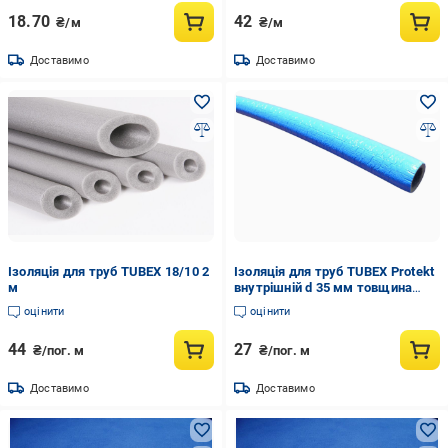
18.70
42
₴/м
₴/м
Доставимо
Доставимо
Ізоляція для труб TUBEX 18/10 2
Ізоляція для труб TUBEX Protekt
м
внутрішній d 35 мм товщина
стінки 6 мм Cиній (1094562045)
оцінити
оцінити
44
27
₴/пог. м
₴/пог. м
Доставимо
Доставимо