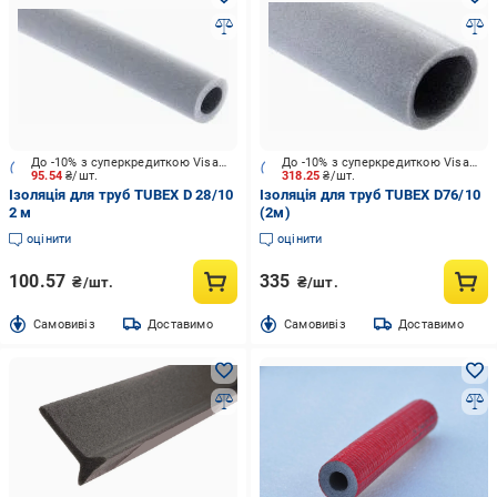
До -10% з суперкредиткою Visa Вигода
До -10% з суперкредиткою Visa Вигода
95.54
₴/шт.
318.25
₴/шт.
Ізоляція для труб TUBEX D 28/10
Ізоляція для труб TUBEX D76/10
2 м
(2м)
оцінити
оцінити
100.57
335
₴/шт.
₴/шт.
Cамовивіз
Доставимо
Cамовивіз
Доставимо