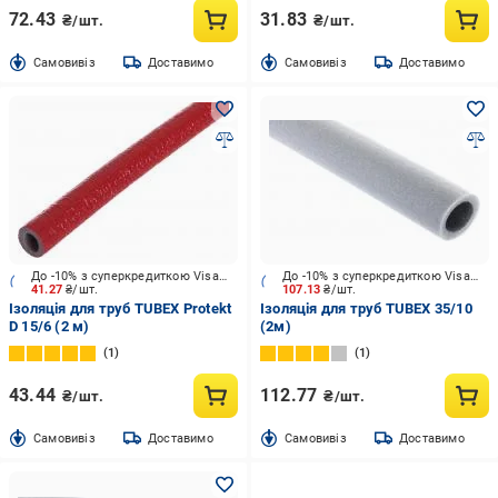
72.43
31.83
₴/шт.
₴/шт.
Cамовивіз
Доставимо
Cамовивіз
Доставимо
До -10% з суперкредиткою Visa Вигода
До -10% з суперкредиткою Visa Вигода
41.27
₴/шт.
107.13
₴/шт.
Ізоляція для труб TUBEX Protekt
Ізоляція для труб TUBEX 35/10
D 15/6 (2 м)
(2м)
1
1
43.44
112.77
₴/шт.
₴/шт.
Cамовивіз
Доставимо
Cамовивіз
Доставимо