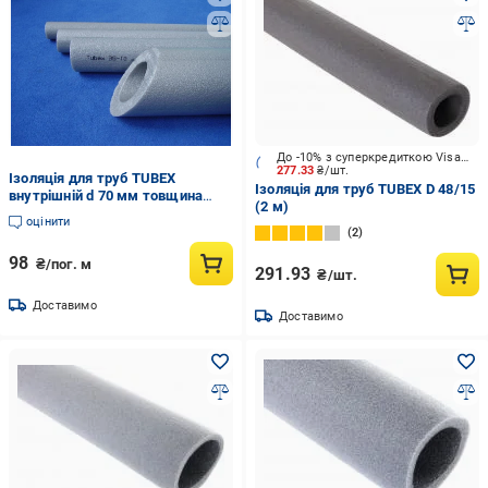
До -10% з суперкредиткою Visa Вигода
277.33
₴/шт.
Ізоляція для труб TUBEX
Ізоляція для труб TUBEX D 48/15
внутрішній d 70 мм товщина
(2 м)
стінки 10 мм (837191310)
оцінити
2
98
₴/пог. м
291.93
₴/шт.
Доставимо
Доставимо