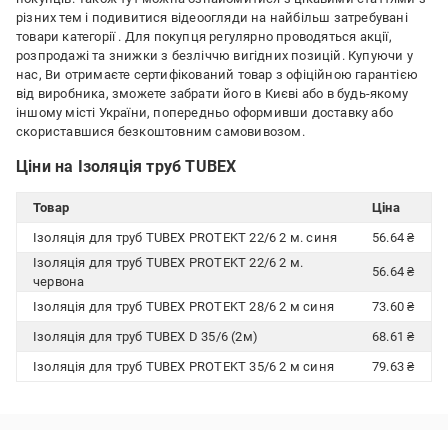
різних тем і подивитися відеоогляди на найбільш затребувані
товари категорії
. Для покупця регулярно проводяться акції,
розпродажі та знижки з безліччю вигідних позицій. Купуючи у
нас, Ви отримаєте сертифікований товар з офіційною гарантією
від виробника, зможете забрати його в Києві або в будь-якому
іншому місті України, попередньо оформивши доставку або
скориставшися безкоштовним самовивозом.
Ціни на Ізоляція труб TUBEX
Товар
Ціна
Ізоляція для труб TUBEX PROTEKT 22/6 2 м. синя
56.64 ₴
Ізоляція для труб TUBEX PROTEKT 22/6 2 м.
56.64 ₴
червона
Ізоляція для труб TUBEX PROTEKT 28/6 2 м синя
73.60 ₴
Ізоляція для труб TUBEX D 35/6 (2м)
68.61 ₴
Ізоляція для труб TUBEX PROTEKT 35/6 2 м синя
79.63 ₴