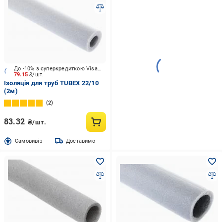
До -10% з суперкредиткою Visa Вигода
79.15
₴/шт.
Ізоляція для труб TUBEX 22/10
(2м)
2
83.32
₴/шт.
Cамовивіз
Доставимо