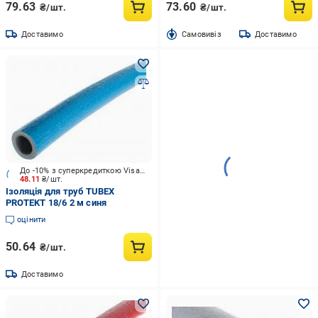
79.63
73.60
₴/шт.
₴/шт.
Доставимо
Cамовивіз
Доставимо
До -10% з суперкредиткою Visa Вигода
48.11
₴/шт.
Ізоляція для труб TUBEX
PROTEKT 18/6 2 м синя
оцінити
50.64
₴/шт.
Доставимо