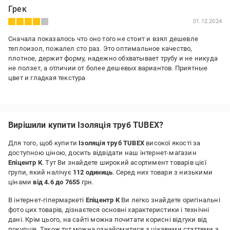
Грек
01.12.2024
Сначала показалось что оно того не стоит и взял дешевле
теплоизол, пожалел сто раз. Это оптимальное качество,
плотное, держит форму, надежно обхватывает трубу и не никуда
не ползет, а отличии от более дешевых вариантов. Приятные
цвет и гладкая текстура
Переваги:
Выполняет функцию
Недоліки:
Вирішили купити Ізоляція труб TUBEX?
Вроде как дорого
Для того, щоб купити
Ізоляція труб TUBEX
високої якості за
доступною ціною, досить відвідати наш інтернет-магазин
Епіцентр К
. Тут Ви знайдете широкий асортимент товарів цієї
групи, який налічує
112 одиниць
. Серед них товари з низькими
цінами
від 4.6 до 7655
грн.
В інтернет-гіпермаркеті
Епіцентр К
Ви легко знайдете оригінальні
фото цих товарів, дізнаєтеся основні характеристики і технічні
дані. Крім цього, на сайті можна почитати корисні відгуки від
покупців. Також тут можна ознайомитися з цікавими статтями з