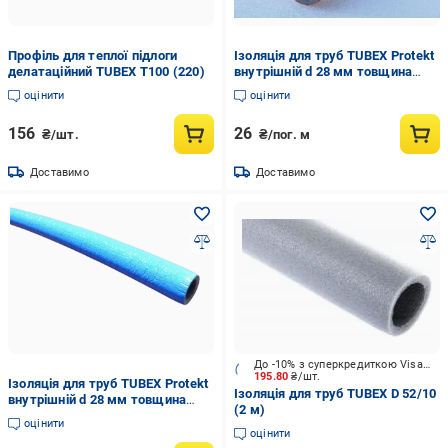
Профіль для теплої підлоги
Ізоляція для труб TUBEX Protekt
делатаційний TUBEX Т100 (220)
внутрішній d 28 мм товщина
стінки 6 мм (1093956521)
оцінити
оцінити
156
26
₴/шт.
₴/пог. м
Доставимо
Доставимо
До -10% з суперкредиткою Visa Вигода
195.80
₴/шт.
Ізоляція для труб TUBEX Protekt
Ізоляція для труб TUBEX D 52/10
внутрішній d 28 мм товщина
(2 м)
стінки 6 мм Cиній (1094561209)
оцінити
оцінити