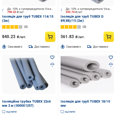
До -10% з суперкредиткою Visa Вигода
До -10% з суперкредиткою Visa Вигода
798.22
₴/шт.
533.74
₴/шт.
Ізоляція для труб TUBEX 114/15
Ізоляція для труб TUBEX D
(2м)
89(88)/15 (2м)
2
2
840.23
561.83
₴/шт.
₴/шт.
Cамовивіз
Доставимо
Cамовивіз
Доставимо
Ізоляційна трубка TUBEX 22х6
Ізоляція для труб TUBEX 18/10
мм 2 м (000001257)
мм
оцінити
оцінити