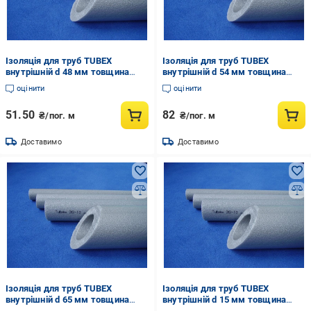
Ізоляція для труб TUBEX
Ізоляція для труб TUBEX
внутрішній d 48 мм товщина
внутрішній d 54 мм товщина
стінки 10 мм (837189550)
стінки 10 мм (837190132)
оцінити
оцінити
51.50
82
₴/пог. м
₴/пог. м
Доставимо
Доставимо
Ізоляція для труб TUBEX
Ізоляція для труб TUBEX
внутрішній d 65 мм товщина
внутрішній d 15 мм товщина
стінки 10 мм (837190903)
стінки 15 мм (837219242)