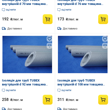
внутрішній d 70 мм товщина
внутрішній d 76 мм товщина
стінки 20 мм (837997643)
стінки 15 мм (837240611)
оцінити
оцінити
192
173
₴/пог. м
₴/пог. м
Доставимо
Доставимо
Ізоляція для труб TUBEX
Ізоляція для труб TUBEX
внутрішній d 92 мм товщина
внутрішній d 108 мм товщина
стінки 15 мм (837247440)
стінки 15 мм (837257174)
оцінити
оцінити
258
311
₴/пог. м
₴/пог. м
Доставимо
Доставимо