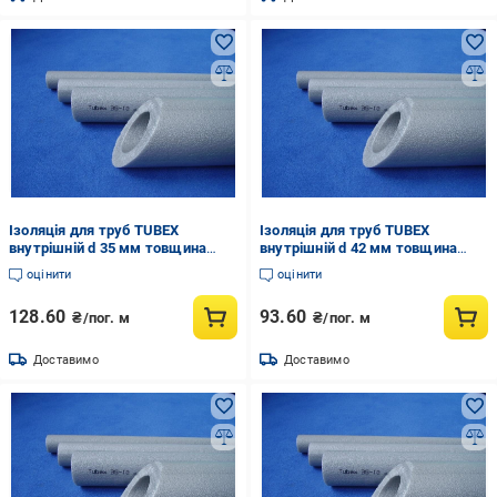
Ізоляція для труб TUBEX
Ізоляція для труб TUBEX
внутрішній d 35 мм товщина
внутрішній d 42 мм товщина
стінки 20 мм (837270073)
стінки 15 мм (837229243)
оцінити
оцінити
128.60
93.60
₴/пог. м
₴/пог. м
Доставимо
Доставимо