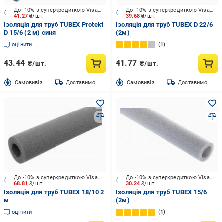
До -10% з суперкредиткою Visa Вигода
До -10% з суперкредиткою Visa Вигода
41.27
₴/шт.
39.68
₴/шт.
Ізоляція для труб TUBEX Protekt
Ізоляція для труб TUBEX D 22/6
D 15/6 (2 м) синя
(2м)
оцінити
1
43.44
41.77
₴/шт.
₴/шт.
Cамовивіз
Доставимо
Cамовивіз
Доставимо
До -10% з суперкредиткою Visa Вигода
До -10% з суперкредиткою Visa Вигода
68.81
₴/шт.
30.24
₴/шт.
Ізоляція для труб TUBEX 18/10 2
Ізоляція для труб TUBEX 15/6
м
(2м)
оцінити
1