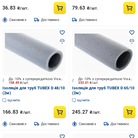
36.83
79.63
₴/шт.
₴/шт.
Cамовивіз
Доставимо
Доставимо
До -10% з суперкредиткою Visa Вигода
До -10% з суперкредиткою Visa Вигода
158.49
₴/шт.
233.01
₴/шт.
Ізоляція для труб TUBEX D 48/10
Ізоляція для труб TUBEX D 65/10
(2м)
(2м)
оцінити
оцінити
166.83
245.27
₴/шт.
₴/шт.
Cамовивіз
Доставимо
Cамовивіз
Доставимо