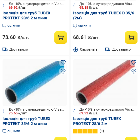
До -10% з суперкредиткою Visa Вигода
До -10% з суперкредиткою Visa Вигода
69.92
₴/шт.
65.18
₴/шт.
Ізоляція для труб TUBEX
Ізоляція для труб TUBEX D 35/6
PROTEKT 28/6 2 м синя
(2м)
оцінити
оцінити
73.60
68.61
₴/шт.
₴/шт.
Доставимо
Cамовивіз
Доставимо
До -10% з суперкредиткою Visa Вигода
До -10% з суперкредиткою Visa Вигода
75.65
₴/шт.
69.92
₴/шт.
Ізоляція для труб TUBEX
Ізоляція для труб TUBEX
PROTEKT 35/6 2 м синя
PROTEKT 28/6 2 м
оцінити
1