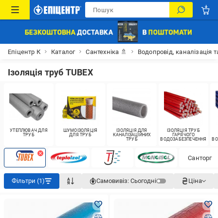
Епіцентр К
Каталог
Сантехніка 🚿
Водопровід, каналізація т
Ізоляція труб TUBEX
УТЕПЛЮВАЧ ДЛЯ
ШУМОІЗОЛЯЦІЯ
ІЗОЛЯЦІЯ ДЛЯ
ІЗОЛЯЦІЯ ТРУБ
ТРУБ
ДЛЯ ТРУБ
КАНАЛІЗАЦІЙНИХ
ГАРЯЧОГО
ТРУБ
ВОДОЗАБЕЗПЕЧЕННЯ
ВО
Санторг
Фільтри (1)
Самовивіз:
Сьогодні
Ціна