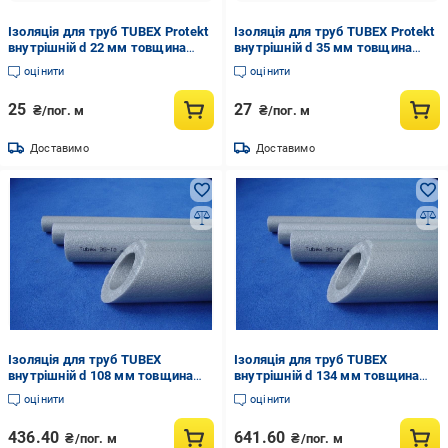
Ізоляція для труб TUBEX Protekt
Ізоляція для труб TUBEX Protekt
внутрішній d 22 мм товщина
внутрішній d 35 мм товщина
стінки 6 мм (1093954177)
стінки 6 мм (1093957601)
оцінити
оцінити
25
27
₴/пог. м
₴/пог. м
Доставимо
Доставимо
Ізоляція для труб TUBEX
Ізоляція для труб TUBEX
внутрішній d 108 мм товщина
внутрішній d 134 мм товщина
стінки 20 мм (838094052)
стінки 20 мм (838096927)
оцінити
оцінити
436.40
641.60
₴/пог. м
₴/пог. м