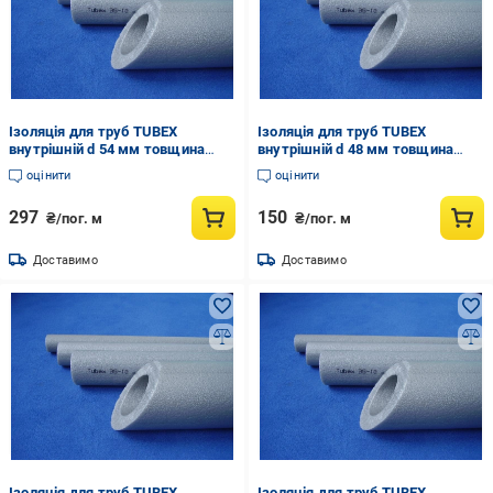
Ізоляція для труб TUBEX
Ізоляція для труб TUBEX
внутрішній d 54 мм товщина
внутрішній d 48 мм товщина
стінки 25 мм (838285379)
стінки 20 мм (837271820)
оцінити
оцінити
297
150
₴/пог. м
₴/пог. м
Доставимо
Доставимо
Ізоляція для труб TUBEX
Ізоляція для труб TUBEX