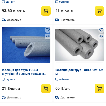
оцінити
оцінити
93.60
41
₴/пог. м
₴/пог. м
Доставимо
Доставимо
Ізоляція для труб TUBEX
Ізоляція для труб TUBEX 22/15 2
внутрішній d 28 мм товщина
м
стінки 6 мм (837186431)
оцінити
оцінити
21
65
₴/пог. м
₴/шт.
Доставимо
Доставимо