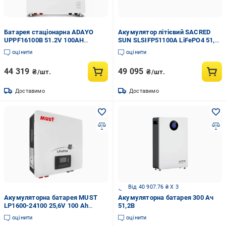
Батарея стаціонарна ADAYO
Акумулятор літієвий SACRED
UPPF16100B 51.2V 100AH
SUN SLSIFP51100A LiFePO4 51,2
5.12KWH
V 100 Ah Білий (17728464)
оцінити
оцінити
44 319
49 095
₴/шт.
₴/шт.
Доставимо
Доставимо
Від 40 907.76 ₴ X 3
Акумуляторна батарея MUST
Акумуляторна батарея 300 Ач
LP1600-24100 25,6V 100 Ah
51,2В
LiFePO4
оцінити
оцінити