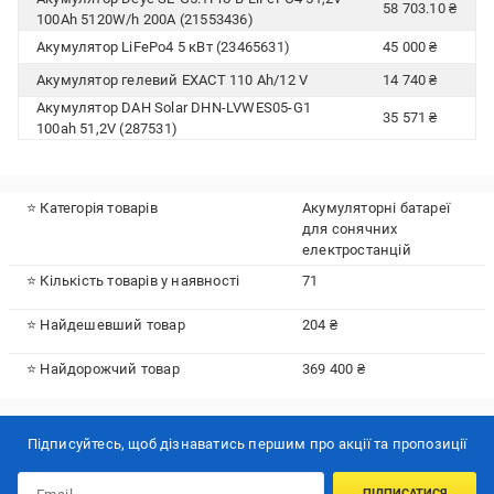
58 703.10 ₴
100Ah 5120W/h 200А (21553436)
Акумулятор LiFePo4 5 кВт (23465631)
45 000 ₴
Акумулятор гелевий EXACT 110 Аh/12 V
14 740 ₴
Акумулятор DAH Solar DHN-LVWES05-G1
35 571 ₴
100ah 51,2V (287531)
⭐ Категорія товарів
Акумуляторні батареї
для сонячних
електростанцій
⭐ Кількість товарів у наявності
71
⭐ Найдешевший товар
204 ₴
⭐ Найдорожчий товар
369 400 ₴
Підписуйтесь, щоб дізнаватись першим про акції та пропозиції
ПІДПИСАТИСЯ