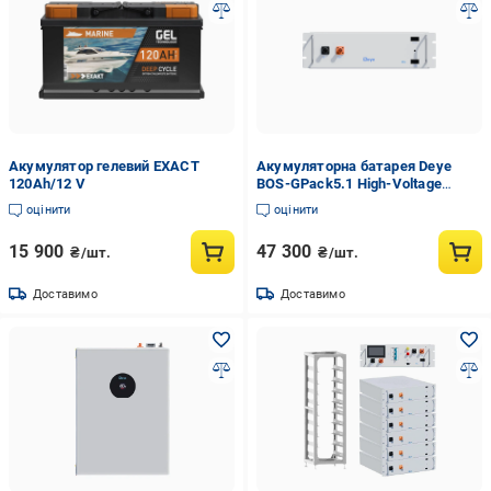
Акумулятор гелевий EXACT
Акумуляторна батарея Deye
120Аh/12 V
BOS-GPack5.1 High-Voltage
LiFePo4 51,2V 100 Ah 5,12kWh
оцінити
оцінити
(2898439183)
15 900
47 300
₴/шт.
₴/шт.
Доставимо
Доставимо