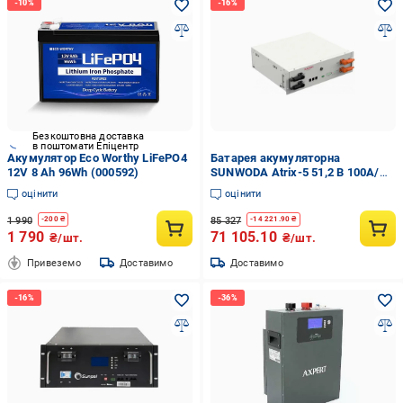
Безкоштовна доставка
в поштомати Епіцентр
Акумулятор Eco Worthy LiFePO4
Батарея акумуляторна
12V 8 Ah 96Wh (000592)
SUNWODA Atrix-5 51,2 В 100A/
год LiFePO4 5,12 кВТ/год IP20
оцінити
оцінити
6000 циклів (1361824-1C)
1 990
85 327
-
200
₴
-
14 221.90
₴
1 790
71 105.10
₴/шт.
₴/шт.
Привеземо
Доставимо
Доставимо