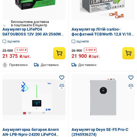
Безкоштовна доставка
в поштомати Епіцентр
Акумулятор LiFePO4
Акумулятор Літій-залізо-
DATOUBOSS 12V 200 Ah 2560Wh
фосфатний TCBWorth 12,8 V/100
200A BMS до 15000 циклів
Ah/1280 Wh LiFePO4
оцінити
оцінити
23 000
26 900
-
1 625
₴
-
5 000
₴
21 375
21 900
₴/шт.
₴/шт.
Привеземо
Доставимо
Доставимо
Акумуляторна батарея Anern
Акумулятор Deye SE-F5 Pro-C
AN-LPB-Npro-24200 LiFePO4
(2965936274)