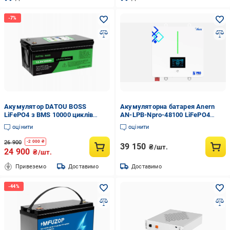
Акумулятор DATOU BOSS
Акумуляторна батарея Anern
LiFePO4 з BMS 10000 циклів
AN-LPB-Npro-48100 LiFePO4
послідовне та паралельне
(32693598)
оцінити
оцінити
з’єднання 3840 Вт·год 12.8V
300Ah (140)
26 900
-
2 000
₴
39 150
₴/шт.
24 900
₴/шт.
Привеземо
Доставимо
Доставимо