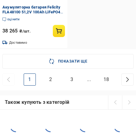
Акумуляторна батарея Felicity
FLA48100 51,2V 100Ah LiFePO4
663x400x178 48 кг (287575)
оцінити
38 265
₴/шт.
Доставимо
ПОКАЗАТИ ЩЕ
1
2
3
...
18
Також купують з категорій