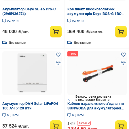
Акумулятор Deye SE-F5 Pro-C
Комплект високовольтних
(2965936274)
акумуляторів Deye BOS-G і BOS-
G-PDU2/стійка 3U-LRACK
оцінити
оцінити
(2977148698)
48 000
369 400
₴/шт.
₴/компл.
Доставимо
Доставимо
Безкоштовна доставка
в поштомати Епіцентр
Акумулятор DAH Solar LiFePO4
Кабель паралельного з'єднання
100 АЧ 5120 Втч
SUNWODA для акумуляторної
батареї Atrix-10 (1365474-1C)
оцінити
оцінити
3 414
-
569.40
₴
37 524
₴/шт.
2 844.60