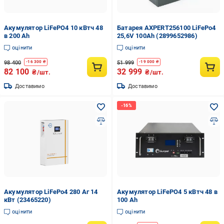
Акумулятор LiFePO4 10 кВтч 48
Батарея AXPERT256100 LiFePo4
в 200 Аh
25,6V 100Ah (2899652986)
оцінити
оцінити
98 400
51 999
-
16 300
₴
-
19 000
₴
82 100
32 999
₴/шт.
₴/шт.
Доставимо
Доставимо
Акумулятор LiFePo4 280 Аг 14
Акумулятор LiFePO4 5 кВтч 48 в
кВт (23465220)
100 Аh
оцінити
оцінити