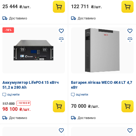
25 444
122 711
₴/шт.
₴/шт.
Доставимо
Доставимо
Аккумулятор LifePO4 15 кВтч
Батарея літієва WECO 4K4 LT 4,7
51,2 в 280 Аh
кВт
оцінити
оцінити
117 000
-
18 900
₴
70 000
₴/шт.
98 100
₴/шт.
Доставимо
Доставимо