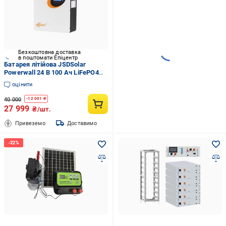
Безкоштовна доставка
в поштомати Епіцентр
Батарея літійова JSDSolar
Powerwall 24 В 100 Ач LiFePO4
2,5 кВт/год з BMS (32929666)
оцінити
40 000
-
12 001
₴
27 999
₴/шт.
Привеземо
Доставимо