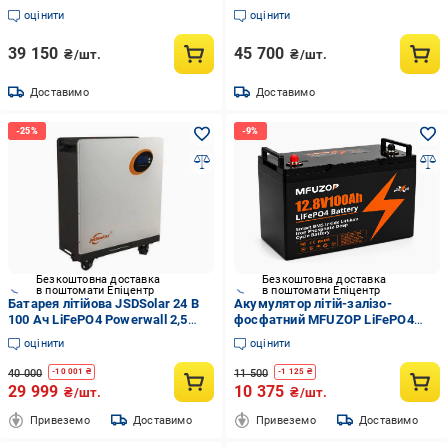
(32693601)
оцінити
оцінити
39 150
45 700
₴/шт.
₴/шт.
Доставимо
Доставимо
Безкоштовна доставка
Безкоштовна доставка
в поштомати Епіцентр
в поштомати Епіцентр
Батарея літійова JSDSolar 24 В
Акумулятор літій-залізо-
100 Ач LiFePO4 Powerwall 2,5
фосфатний MFUZOP LiFePO4
кВт/год з BMS (32941047)
12,8V 100 Ah 1280Wh з BMS
оцінити
оцінити
глибокого циклу
40 000
11 500
-
10 001
₴
-
1 125
₴
29 999
10 375
₴/шт.
₴/шт.
Привеземо
Доставимо
Привеземо
Доставимо