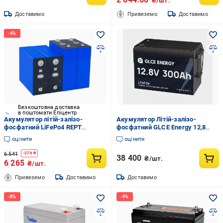
₴/шт.
Доставимо
Привеземо
Доставимо
Безкоштовна доставка
в поштомати Епіцентр
Акумулятор літій-залізо-
Акумулятор Літій-залізо-
фосфатний LiFePo4 REPT
фосфатний GLCE Energy 12,8
BATTERO 314Ah 3,2V ≥8000 cycle
V/300 Ah/3840 Wh LiFePO4
оцінити
оцінити
Клас А (19072402)
6 541
-
276
₴
38 400
₴/шт.
6 265
₴/шт.
Привеземо
Доставимо
Доставимо