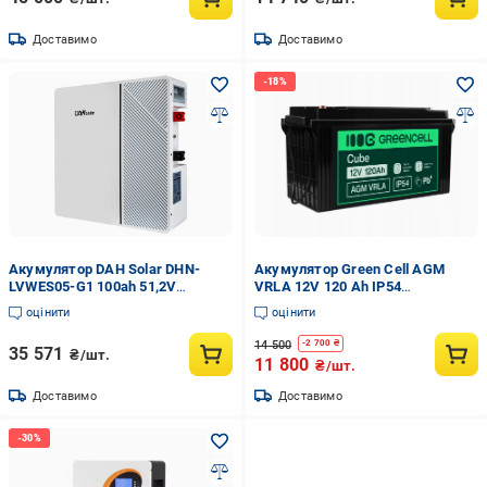
Доставимо
Доставимо
Акумулятор DAH Solar DHN-
Акумулятор Green Cell AGM
LVWES05-G1 100ah 51,2V
VRLA 12V 120 Ah IP54
(287531)
(2892885224)
оцінити
оцінити
14 500
-
2 700
₴
35 571
₴/шт.
11 800
₴/шт.
Доставимо
Доставимо