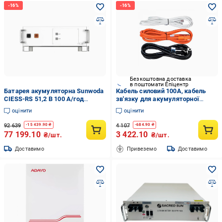
Безкоштовна доставка
в поштомати Епіцентр
Батарея акумуляторна Sunwoda
Кабель силовий 100А, кабель
CIESS-RS 51,2 В 100 А/год
зв'язку для акумуляторної
LiFePO4 5,12 кВт/год IP20 6000
батареї Atrix-5 (1365484-1C)
оцінити
оцінити
циклів (1372724-1C)
92 639
4 107
-
15 439.90
₴
-
684.90
₴
77 199.10
3 422.10
₴/шт.
₴/шт.
Доставимо
Привеземо
Доставимо