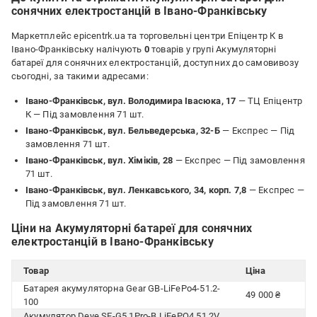
сонячних електростанцій в Івано-Франківську
Маркетплейс epicentrk.ua та торговельні центри Епіцентр К в
Івано-Франківську налічують
0
товарів у групі Акумуляторні
батареї для сонячних електростанцій, доступних до самовивозу
сьогодні, за такими адресами:
Івано-Франківськ, вул. Володимира Івасюка, 17
— ТЦ Епіцентр
К —
Під замовлення 71 шт.
Івано-Франківськ, вул. Бельведерська, 32-Б
— Експрес —
Під
замовлення 71 шт.
Івано-Франківськ, вул. Хіміків, 28
— Експрес —
Під замовлення
71 шт.
Івано-Франківськ, вул. Ленкавського, 34, корп. 7,8
— Експрес —
Під замовлення 71 шт.
Ціни на Акумуляторні батареї для сонячних
електростанцій в Івано-Франківську
Товар
Ціна
Батарея акумуляторна Gear GB-LiFePo4-51.2-
49 000 ₴
100
Акумулятор Deye SE-G5.1Pro-B LiFePO4 51,2V