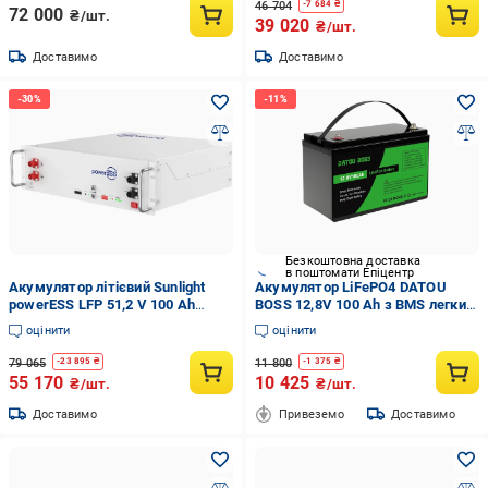
46 704
-
7 684
₴
72 000
₴/шт.
39 020
₴/шт.
Доставимо
Доставимо
Безкоштовна доставка
в поштомати Епіцентр
Акумулятор літієвий Sunlight
Акумулятор LiFePO4 DATOU
powerESS LFP 51,2 V 100 Ah
BOSS 12,8V 100 Ah з BMS легкий
Білий (22871531)
5000-15000 циклів
оцінити
оцінити
79 065
11 800
-
23 895
₴
-
1 375
₴
55 170
10 425
₴/шт.
₴/шт.
Доставимо
Привеземо
Доставимо