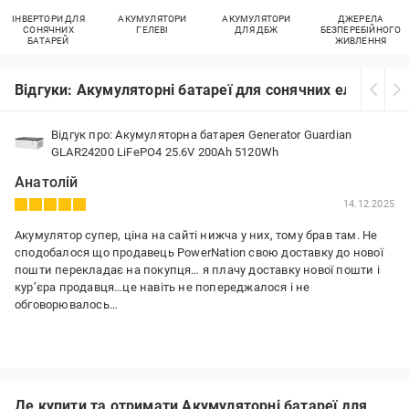
ІНВЕРТОРИ ДЛЯ
АКУМУЛЯТОРИ
АКУМУЛЯТОРИ
ДЖЕРЕЛА
СОНЯЧНИХ
ГЕЛЕВІ
ДЛЯ ДБЖ
БЕЗПЕРЕБІЙНОГО
БАТАРЕЙ
ЖИВЛЕННЯ
Відгуки: Акумуляторні батареї для сонячних електрост
Відгук про: Акумуляторна батарея Generator Guardian
GLAR24200 LiFePO4 25.6V 200Ah 5120Wh
Анатолій
14.12.2025
Акумулятор супер, ціна на сайті нижча у них, тому брав там. Не
сподобалося що продавець PowerNation свою доставку до нової
пошти перекладає на покупця… я плачу доставку нової пошти і
курʼєра продавця…це навіть не попереджалося і не
обговорювалось…
Де купити та отримати Акумуляторні батареї для