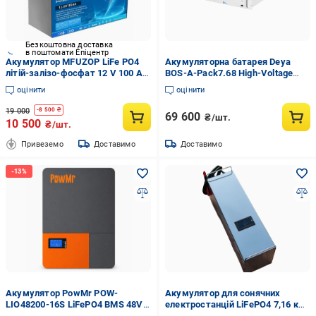
Безкоштовна доставка
в поштомати Епіцентр
Акумулятор MFUZOP LiFe PO4
Акумуляторна батарея Deya
літій-залізо-фосфат 12 V 100 Ah
BOS-A-Pack7.68 High-Voltage
(2104618904)
LiFePo4 38,4 V 200 Ah 7,68 kWh
оцінити
оцінити
(2898438675)
19 000
-
8 500
₴
69 600
₴/шт.
10 500
₴/шт.
Привеземо
Доставимо
Доставимо
Акумулятор PowMr POW-
Акумулятор для сонячних
LIO48200-16S LiFePO4 BMS 48V
електростанцій LiFePO4 7,16 кВт
200 Ah 10.24 кВт/год (35680898)
24V 280 Ah (5753564)