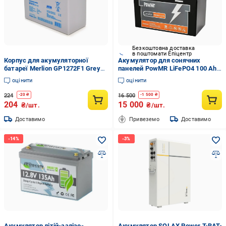
Безкоштовна доставка
в поштомати Епіцентр
Корпус для акумуляторної
Акумулятор для сонячних
батареї Merlion GP1272F1 Grey
панелей PowMR LiFePO4 100 Ah
(GP1272F1)
12,8V 1200 Вт/год (30633914)
оцінити
оцінити
224
16 500
-
20
₴
-
1 500
₴
204
15 000
₴/шт.
₴/шт.
Доставимо
Привеземо
Доставимо
Акумулятор літій-залізо-
Акумулятор SOLAX Power T-BAT-