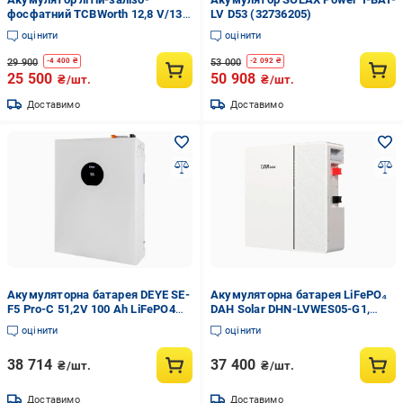
фосфатний TCBWorth 12,8 V/135
LV D53 (32736205)
Ah/1728 Wh LiFePO4 (YD12135)
оцінити
оцінити
29 900
53 000
-
4 400
₴
-
2 092
₴
25 500
50 908
₴/шт.
₴/шт.
Доставимо
Доставимо
Акумуляторна батарея DEYE SE-
Акумуляторна батарея LiFePO₄
F5 Pro-C 51,2V 100 Аh LiFePO4
DAH Solar DHN-LVWES05-G1,
5,12kWh (287527)
5.12 кВт*г 51.2В
оцінити
оцінити
38 714
37 400
₴/шт.
₴/шт.
Доставимо
Доставимо