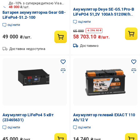
До -10% з суперкредиткою Visa Вигода
48 000
₴/шт.
Акумулятор Deye SE-G5.1Pro-B
Батарея акумуляторна Gear GB-
LiFePO4 51,2V 100Ah 5120W/h
LiFePo4-51.2-100
200А (21553436)
оцінити
оцінити
65 000
-
6 296.90
₴
49 000
58 703.10
₴/шт.
₴/шт.
Доставимо
Доставка недоступна
Акумулятор LiFePo4 5 кВт
Акумулятор гелевий EXACT 110
(23465631)
Аh/12 V
оцінити
оцінити
45 000
14 740
₴/шт.
₴/шт.