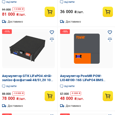
оцінити
оцінити
94 000
-
13 000
₴
36 000
₴/шт.
81 000
₴/шт.
Доставимо
Доставимо
Акумулятор GTK LiFePO4 літій-
Акумулятор PowMR POW-
залізо-фосфатний 48/51,2V 100
LIO48100-16S LiFePO4 BMS
Ah 10,24 кВт/год (32898743)
48/51,2V 100 Ah (32966006)
оцінити
оцінити
88 000
57 000
-
10 000
₴
-
9 000
₴
78 000
48 000
₴/шт.
₴/шт.
Доставимо
Доставимо