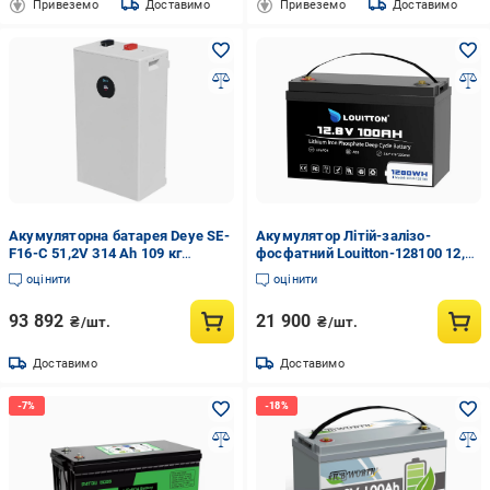
Привеземо
Доставимо
Привеземо
Доставимо
Акумуляторна батарея Deye SE-
Акумулятор Літій-залізо-
F16-С 51,2V 314 Аh 109 кг
фосфатний Louitton-128100 12,8
LiFePO4 16 kWh (287572)
V/100 Ah/1280 Wh LiFePO4
оцінити
оцінити
93 892
21 900
₴/шт.
₴/шт.
Доставимо
Доставимо