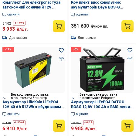
Комплект для електропастуха
Комплект високовольтних
автономний сонячний 12V
акумуляторів Deye BOS-G
MF1420 панель 20W АКБ 12 Ah 3
6xBOS-GPack5.1 30,72 кВт/
оцінити
оцінити
LED лампи 3xUSB (36621725)
год/BOS-G-PDU2/стійка 3U-
LRACK (2977148698)
5 102
-
1 149
₴
351 600
₴/компл.
3 953
₴/шт.
Доставимо
Доставимо
Безкоштовна доставка
Безкоштовна доставка
в поштомати Епіцентр
в поштомати Епіцентр
Акумулятор LiitoKala LiFePO4
Акумулятор LiFePO4 DATOU
12V 40 Ah 512Wh з вбудованим
BOSS 12,8V 100 Ah з BMS легкий
BMS (001094)
5000-15000 циклів
оцінити
оцінити
8 410
10 965
-
1 500
₴
-
980
₴
6 910
9 985
₴/шт.
₴/шт.