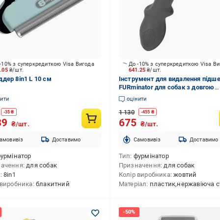
-10% з суперкредиткою Visa Вигода
До -10% з суперкредиткою Visa В
7.05
₴/шт.
641.25
₴/шт.
дер 8in1 L 10 см
Інструмент для видалення підш
FURminator для собак з довгою
шерстю Long Hair розмір XS 691
нити
оцінити
1 130
-
35
₴
-
455
₴
39
675
₴/шт.
₴/шт.
амовивіз
Доставимо
Cамовивіз
Доставимо
урмінатор
Тип
фурмінатор
начення
для собак
Призначення
для собак
д
8in1
Колір виробника
жовтий
 виробника
блакитний
Матеріал
пластик,нержавіюча с