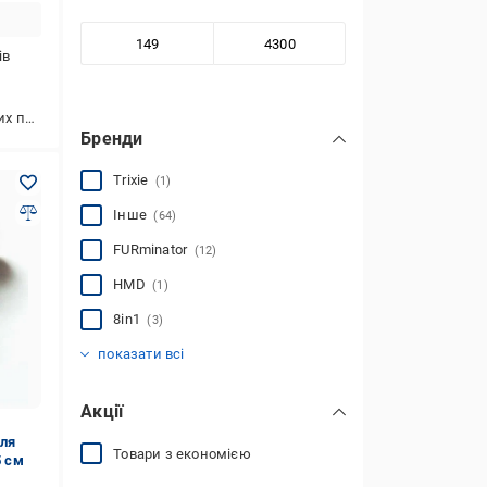
ів
лих порід
Бренди
Trixie
(1)
Інше
(64)
FURminator
(12)
HMD
(1)
8in1
(3)
UKC
Croci
Home Fest
Inodorina
Kayfovo
(6)
(3)
(4)
(3)
(1)
показати всі
Акції
для
Товари з економією
5 см