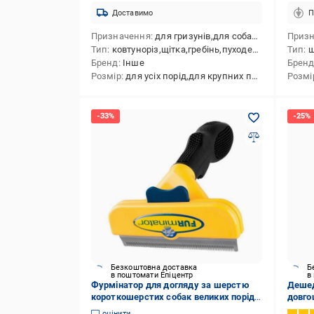
Доставимо
П
Призначення
для гризунів,для собак,для котів,для свійських тварин
Приз
Тип
ковтуноріз,щітка,гребінь,пуходерка,гребінець,фурмінатор
Тип
щ
Бренд
Інше
Брен
Розмір
для усіх порід,для крупних порід,для середніх порід,для малих порід
Розмі
Безкоштовна доставка
Б
в поштомати Епіцентр
в
Фурмінатор для догляду за шерстю
Дешед
короткошерстих собак великих порід
довго
(SFD-10-Yellow)
щітка
оцінити