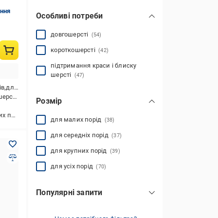
ння
Особливі потреби
довгошерсті
(54)
короткошерсті
(42)
підтримання краси і блиску
шерсті
(47)
их тварин
урмінатор
Розмір
лих порід
для малих порід
(38)
для середніх порід
(37)
для крупних порід
(39)
для усіх порід
(70)
Популярні запити
щітка з парою
(1)