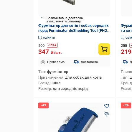
Безкоштовна доставка
в поштомати Епіцентр
Фурмінатор для котів і собак середніх
Фурмі
порід Furminator deShedding Tool (FH2-
та ко
DCSL-68-Yellow)
оцінити
оці
500
255
-
153
₴
-
347
21
₴/шт.
Привеземо
Доставимо
Д
Тип
фурмінатор
Приз
Призначення
для собак,для котів
Тип
щ
Бренд
Інше
Брен
Розмір
для середніх порід
Розмі