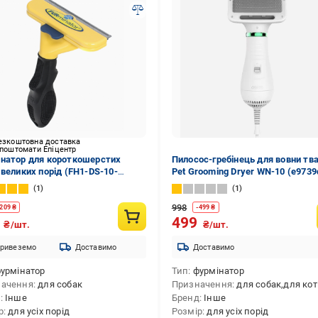
езкоштовна доставка
 поштомати Епіцентр
натор для короткошерстих
Пилосос-гребінець для вовни тв
 великих порід (FH1-DS-10-
Pet Grooming Dryer WN-10 (e9739
)
1
1
998
209
₴
-
499
₴
1
499
₴/шт.
₴/шт.
ривеземо
Доставимо
Доставимо
урмінатор
Тип
фурмінатор
начення
для собак
Призначення
для собак,для кот
д
Інше
Бренд
Інше
р
для усіх порід
Розмір
для усіх порід