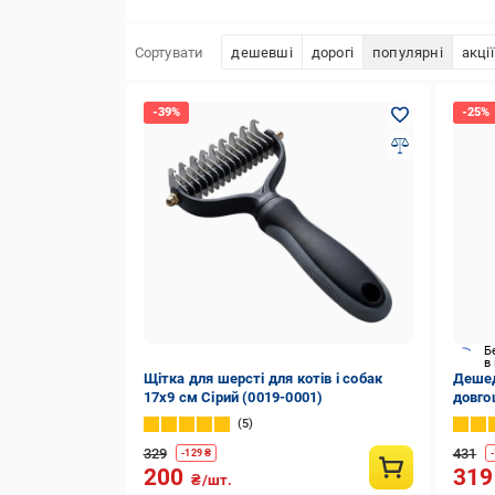
Сортувати
дешевші
дорогі
популярні
акції
Б
в
Щітка для шерсті для котів і собак
Дешед
17х9 см Сірий (0019-0001)
довго
щітка
5
(2901
329
431
-
129
₴
-
200
31
₴/шт.