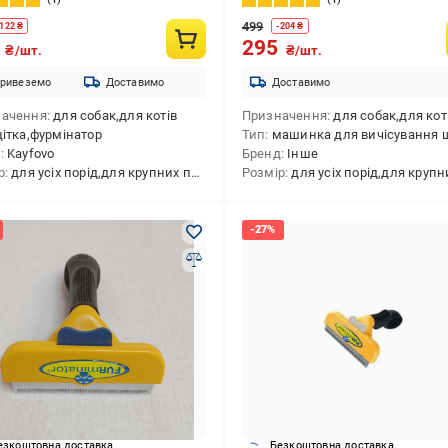
9)
499
122
₴
-
204
₴
9
295
₴/шт.
₴/шт.
ривеземо
Доставимо
Доставимо
начення
для собак,для котів
Призначення
для собак,для котів,для свійськ
ітка,фурмінатор
Тип
машинка для вичісування шерсті,гребінь,гребінець,фу
д
Kayfovo
Бренд
Інше
р
для усіх порід,для крупних порід,для середніх порід,для малих порід
Розмір
для усіх порід,для крупних порід,для середніх порід,для ма
езкоштовна доставка
Безкоштовна доставка