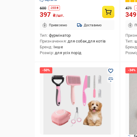
(2901
600
471
-
203
₴
-
397
34
₴/шт.
Привеземо
Доставимо
П
Тип
фурмінатор
Приз
Призначення
для собак,для котів
Тип
щ
Бренд
Інше
Брен
Розмір
для усіх порід
Розмі
Б