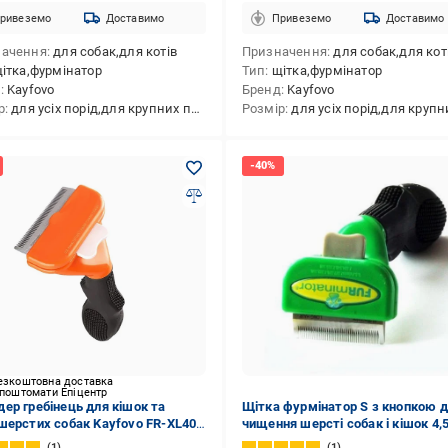
ривеземо
Доставимо
Привеземо
Доставимо
начення
для собак,для котів
Призначення
для собак,для кот
ітка,фурмінатор
Тип
щітка,фурмінатор
д
Kayfovo
Бренд
Kayfovo
р
для усіх порід,для крупних порід,для середніх порід,для малих порід
Розмір
для усіх порід,для крупних порід,для середніх порід,для ма
езкоштовна доставка
 поштомати Епіцентр
ер гребінець для кішок та
Щітка фурмінатор S з кнопкою 
шерстих собак Kayfovo FR-XL40
чищення шерсті собак і кішок 4,
 для видалення підшерстка
1
1