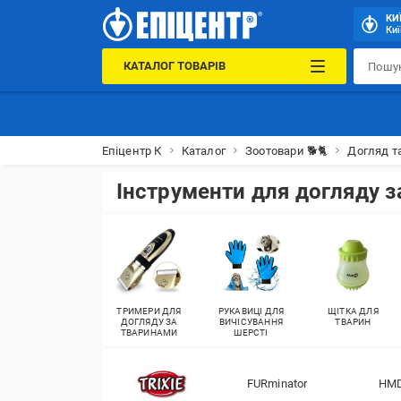
КИ
Киї
КАТАЛОГ ТОВАРІВ
Епіцентр К
Каталог
Зоотовари 🐕🐈
Догляд та
Інструменти для догляду 
ТРИМЕРИ ДЛЯ
РУКАВИЦІ ДЛЯ
ЩІТКА ДЛЯ
ДОГЛЯДУ ЗА
ВИЧІСУВАННЯ
ТВАРИН
ТВАРИНАМИ
ШЕРСТІ
FURminator
HM