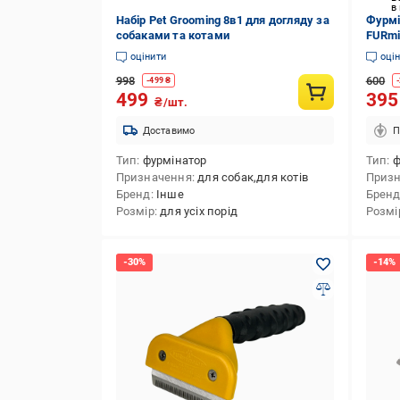
в
Набір Pet Grooming 8в1 для догляду за
Фурмі
собаками та котами
FURmi
шерст
оцінити
оці
Yellow
998
600
-
499
₴
-
499
39
₴/шт.
Доставимо
П
Тип
фурмінатор
Тип
ф
Призначення
для собак,для котів
Приз
Бренд
Інше
Брен
Розмір
для усіх порід
Розмі