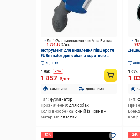
До -10% з суперкредиткою Visa Вигода
До 
1 764.15
₴/шт.
98
Інструмент для видалення підшерстя
Дешед
FURminator для собак з короткою
шерстю Short Hair розмір L
оцінити
оці
92955FL/691656
1 950
1 074
-
93
₴
1 857
1 0
₴/шт.
Cамовивіз
Доставимо
C
Тип
фурмінатор
Тип
ф
Призначення
для собак
Приз
Колір виробника
синій із чорним
Брен
Матеріал
пластик
Колір