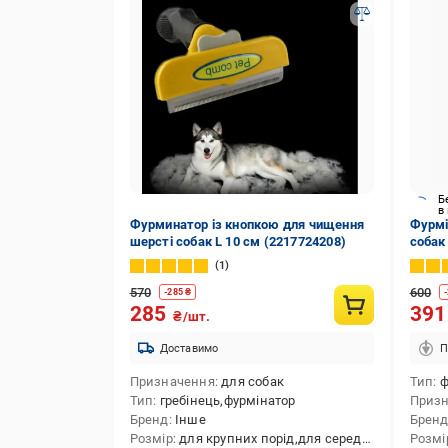
Б
в
Фурминатор із кнопкою для чищення
Фурмі
шерсті собак L 10 см (2217724208)
собак
Yellow
1
570
600
-
285
₴
-
285
39
₴/шт.
Доставимо
П
Призначення
для собак
Тип
ф
Тип
гребінець,фурмінатор
Приз
Бренд
Інше
Брен
Розмір
для крупних порід,для середніх порід
Розмі