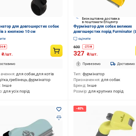
Безкоштовна доставка
в поштомати Епіцентр
натор для довгошерстих собак
Фурмінатор для собак великих
тів з кнопкою 10 см
довгошерстих порід Furminator (
10-Yellow)
нити
оцінити
600
36
₴
-
273
₴
9
327
₴/шт.
₴/шт.
оставимо
Привеземо
Доставимо
начення
для собак,для котів
Тип
фурмінатор
ітка,гребінець,фурмінатор
Призначення
для собак
д
Інше
Бренд
Інше
р
для усіх порід
Розмір
для крупних порід