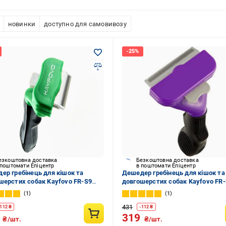
новинки
доступно для самовивозу
езкоштовна доставка
Безкоштовна доставка
 поштомати Епіцентр
в поштомати Епіцентр
ер гребінець для кішок та
Дешедер гребінець для кішок та
шерстих собак Kayfovo FR-S9
довгошерстих собак Kayfovo FR
 для видалення підшерстка
щітка для видалення підшерстк
1
1
8)
(29017)
431
112
₴
-
112
₴
9
319
₴/шт.
₴/шт.