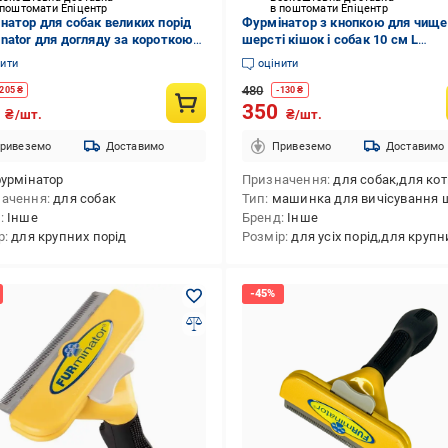
 поштомати Епіцентр
в поштомати Епіцентр
натор для собак великих порід
Фурмінатор з кнопкою для чище
nator для догляду за короткою
шерсті кішок і собак 10 см L
ю тварин Жовтий (FDS-100-H1-
(13874779)
нити
оцінити
)
480
205
₴
-
130
₴
5
350
₴/шт.
₴/шт.
ривеземо
Доставимо
Привеземо
Доставимо
урмінатор
Призначення
для собак,для котів,для свійськ
начення
для собак
Тип
машинка для вичісування шерсті,гребінь,пуходерка,гребінець,ф
д
Інше
Бренд
Інше
р
для крупних порід
Розмір
для усіх порід,для крупних порід,для середніх порід,для ма