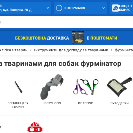
ЇВ
ЕПІЦЕНТ
ІНФОРМАЦІЯ
в, вул. Полярна, 20-Д
БІЗНЕС
 гігієна тварин
Інструменти для догляду за тваринами
фурмінат
за тваринами для собак фурмінатор
ГРЕБІНЦІ ДЛЯ
КОВТУНОРІЗ
КІГТЕРІЗИ
ПУХОДЕРКИ
ТВАРИН
D