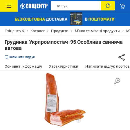
Епіцентр К
Каталог
Продукти
М'ясо та м'ясні продукти
М'
Грудинка Укрпромпостач-95 Особлива свиняча
вагова
залишити відгук
Основна інформація
Характеристики
Написати відгук про тов