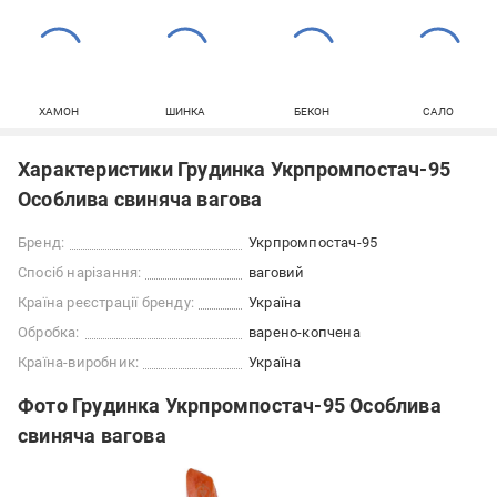
ХАМОН
ШИНКА
БЕКОН
САЛО
Характеристики Грудинка Укрпромпостач-95
Особлива свиняча вагова
Бренд:
Укрпромпостач-95
Спосіб нарізання:
ваговий
Країна реєстрації бренду:
Україна
Обробка:
варено-копчена
Країна-виробник:
Україна
Фото Грудинка Укрпромпостач-95 Особлива
свиняча вагова