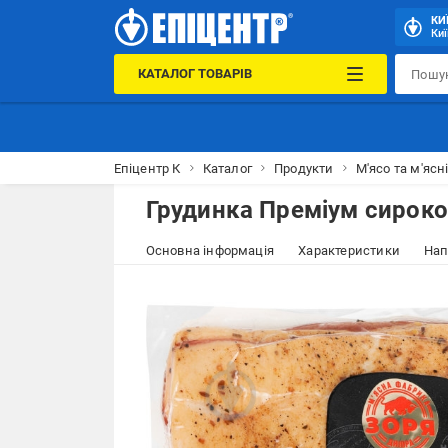
КИ
Киї
КАТАЛОГ ТОВАРІВ
Епіцентр К
Каталог
Продукти
М'ясо та м'ясн
Грудинка Преміум сироко
Основна інформація
Характеристики
Нап