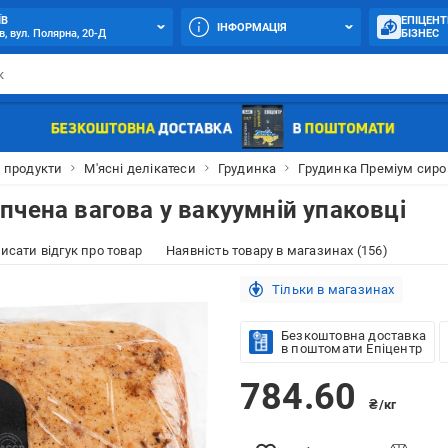
ЇВ
ЕПІЦЕНТ
ІНФОРМАЦІЯ
в, вул. Полярна, 20-Д
БІЗНЕС
і продукти
М'ясні делікатеси
Грудинка
Грудинка Преміум сирок
пчена вагова у вакуумній упаковці
исати відгук про товар
Наявність товару в магазинах (156)
Тільки в магазинах
Безкоштовна доставка
в поштомати Епіцентр
784.60
₴/кг