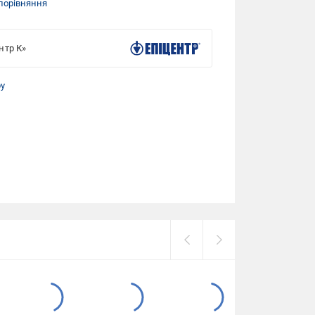
порівняння
нтр К»
ру