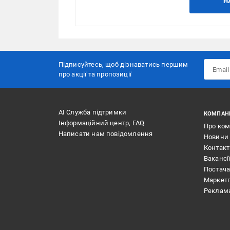
Н
Підписуйтесь, щоб дізнаватись першим
про акції та пропозиції
АІ Служба підтримки
КОМПАН
Інформаційний центр, FAQ
Про ко
Написати нам повідомлення
Новини
Контак
Вакансі
Постач
Маркет
Реклам