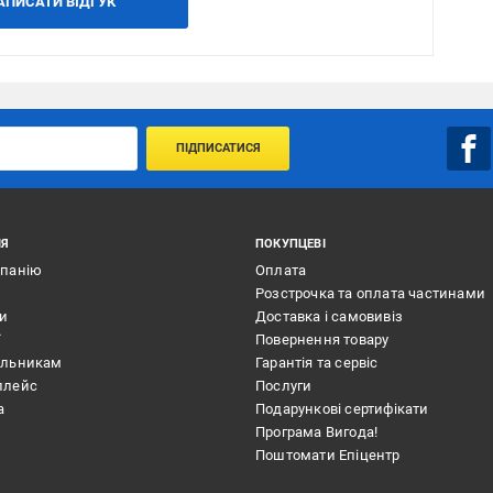
АПИСАТИ ВІДГУК
ПІДПИСАТИСЯ
ІЯ
ПОКУПЦЕВІ
мпанію
Оплата
Розстрочка та оплата частинами
ти
Доставка і самовивіз
ї
Повернення товару
альникам
Гарантія та сервіс
плейс
Послуги
а
Подарункові сертифікати
Програма Вигода!
Поштомати Епіцентр