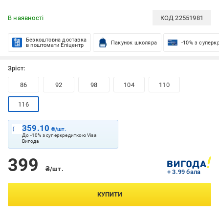
В наявності
КОД
22551981
Безкоштовна доставка
Пакунок школяра
-10% з суперк
в поштомати Епіцентр
Зріст:
86
92
98
104
110
116
359.10
₴/шт.
До -10% з суперкредиткою Visa
Вигода
399
₴/шт.
+ 3.99 бала
КУПИТИ