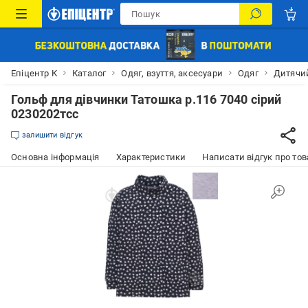
Епіцентр К
Каталог
Одяг, взуття, аксесуари
Одяг
Дитячий
Гольф для дівчинки Татошка р.116 7040 сірий
0230202тсс
залишити відгук
Основна інформація
Характеристики
Написати відгук про тов