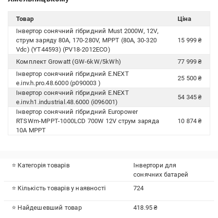
Товар
Ціна
Інвертор сонячний гібридний Must 2000W, 12V,
струм заряду 80A, 170-280V, MPPT (80А, 30-320
15 999 ₴
Vdc) (YT44593) (PV18-2012ECO)
Комплект Growatt (GW-6kW/5kWh)
77 999 ₴
Інвертор сонячний гібридний E.NEXT
25 500 ₴
e.inv.h.pro.48.6000 (p090003 )
Інвертор сонячний гібридний E.NEXT
54 345 ₴
e.inv.h1.industrial.48.6000 (i096001)
Інвертор сонячний гібридний Europower
RTSWm-MPPT-1000LCD 700W 12V струм заряда
10 874 ₴
10A MPPT
⭐ Категорія товарів
Інвертори для
сонячних батарей
⭐ Кількість товарів у наявності
724
⭐ Найдешевший товар
418.95 ₴