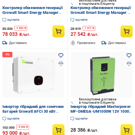
Безкоштовна доставка
в поштомати Епіцентр
Контролер обмеження генерації
Контролер обмеження генерації
Growatt Smart Energy Manager
Growatt Smart Energy Manager до
1MW до 10 інверторів 380-480V
100kW до 10 інверторів 380-480V
оцінити
оцінити
250А (19100581)
250А (19100561)
85 836
28 919
-
7 803
₴
-
1 377
₴
78 033
27 542
₴/шт.
₴/шт.
Доставимо
Привеземо
Доставимо
Безкоштовна доставка
в поштомати Епіцентр
Інвертор гібридний для сонячних
Інвертор гібридний Masterpower
батарей Growatt AFCI 30 кВт
MF-OMEGA-UM1000W 12V 1000
(MID 30 KTL3-XH)
Вт (MF-OME-UM1KVA)
оцінити
оцінити
102 300
-
9 300
₴
28 386
₴/шт.
93 000
₴/шт.