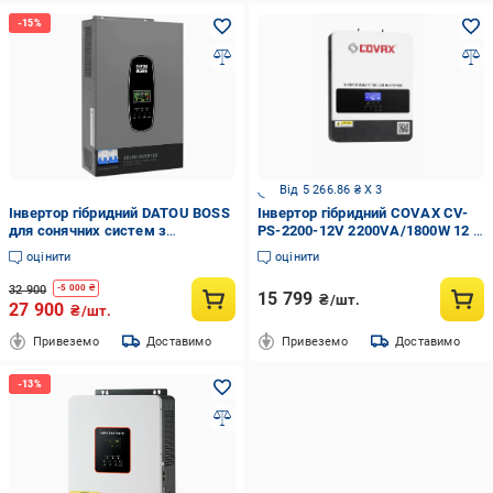
Від 5 266.86 ₴ X 3
Інвертор гібридний DATOU BOSS
Інвертор гібридний COVAX CV-
для сонячних систем з
PS-2200-12V 2200VA/1800W 12 V
дисплеєм чиста синусоїда 48В
з MPPT 80A 2000W (32167390)
оцінити
оцінити
6,2кВт (143)
32 900
-
5 000
₴
15 799
₴/шт.
27 900
₴/шт.
Привеземо
Доставимо
Привеземо
Доставимо