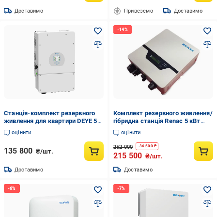
Доставимо
Привеземо
Доставимо
Станція-комплект резервного
Комплект резервного живлення/
живлення для квартири DEYE 5
гібридна станція Renac 5 кВт
KW до 8 годин автономного
акумуляторна батарея LifePo4
оцінити
оцінити
живлення
5,1 кВт
252 000
-
36 500
₴
135 800
₴/шт.
215 500
₴/шт.
Доставимо
Доставимо