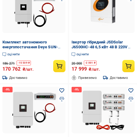
Комплект автономного
Івертор гібридний JSDSolar
енергопостачання Deye SUN-
J6500HC-48 6,5 кВт 48 В 220V
20K-SG05LP3-EU 20kW та Pytes
120 А MPPT 9000W (30686625)
оцінити
оцінити
V5 5,12kWh White (31559850)
186 271
20 000
-
15 509
₴
-
2 001
₴
170 762
17 999
₴/шт.
₴/шт.
Доставимо
Привеземо
Доставимо