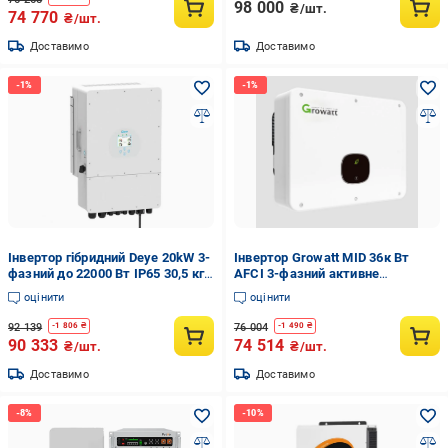
98 000
₴/шт.
74 770
₴/шт.
Доставимо
Доставимо
Інвертор гібридний Deye 20kW 3-
Інвертор Growatt MID 36к Вт
фазний до 22000 Вт IP65 30,5 кг
AFCI 3-фазний активне
(603514)
охолодження 31 кг (603412)
оцінити
оцінити
92 139
76 004
-
1 806
₴
-
1 490
₴
90 333
74 514
₴/шт.
₴/шт.
Доставимо
Доставимо