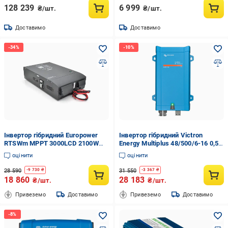
128 239
6 999
₴/шт.
₴/шт.
Доставимо
Доставимо
Інвертор гібридний Europower
Інвертор гібридний Victron
RTSWm MPPT 3000LCD 2100W
Energy Multiplus 48/500/6-16 0,5
48V 20/40A 140 275V MPPT
кВа/0,43 кВт 1 фаза без MPPT
оцінити
оцінити
20/40А 60 90Vdc
28 590
31 550
-
9 730
₴
-
3 367
₴
18 860
28 183
₴/шт.
₴/шт.
Привеземо
Доставимо
Привеземо
Доставимо