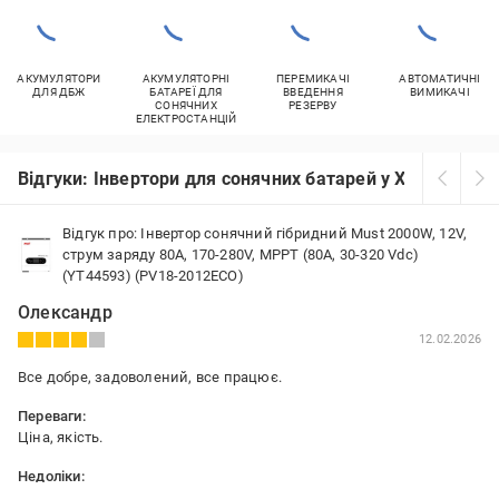
АКУМУЛЯТОРИ
АКУМУЛЯТОРНІ
ПЕРЕМИКАЧІ
АВТОМАТИЧНІ
ДЛЯ ДБЖ
БАТАРЕЇ ДЛЯ
ВВЕДЕННЯ
ВИМИКАЧІ
СОНЯЧНИХ
РЕЗЕРВУ
ЕЛЕКТРОСТАНЦІЙ
Відгуки: Інвертори для сонячних батарей у Хмельниць
Відгук про: Інвертор сонячний гібридний Must 2000W, 12V,
струм заряду 80A, 170-280V, MPPT (80А, 30-320 Vdc)
(YT44593) (PV18-2012ECO)
Олександр
12.02.2026
Все добре, задоволений, все працює.
Переваги:
Ціна, якість.
Недоліки:
Чекав, хоча товар був в Україні.