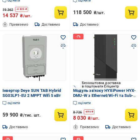
оцінити
оцінити
19 362
-
4 825
₴
118 500
₴/шт.
14 537
₴/шт.
Привеземо
Доставимо
Доставимо
Безкоштовна доставка
в поштомати Епіцентр
Інвертор Deye SUN TAB Hybrid
Модуль зв'язку HYXiPower HYX-
SG03LP1-EU 2 MPPT Wifi 5 кВт
DMU-W з Ethernet/Wi-Fi та Sub-
1G для моніторингу сонячних
оцінити
оцінити
систем Чорний (27918469)
8 726
-
696
₴
59 900
₴/тис. шт.
8 030
₴/шт.
Доставимо
Привеземо
Доставимо