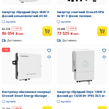
Інвертор гібридний Deye 6kW/3-
Інвертор сонячний Growatt SPA
фазний низьковольтний 40-60 В
4к Вт 3-фазне пасивне
самоадаптація до BMS 33,6 кг
охолодження 28 кг (603316)
оцінити
оцінити
(603512)
87 775
74 995
-
1 721
₴
-
1 470
₴
86 054
73 525
₴/шт.
₴/шт.
Доставимо
Доставимо
Контролер обмеження генерації
Інвертор гібридний Deye 12kW 3-
Growatt Smart Energy Manager
фазний до 13200 Вт IP65 30,5 кг
1MW до 10 інверторів 380В-480В
(603363)
оцінити
оцінити
250 А (603355)
76 265
-
1 495
₴