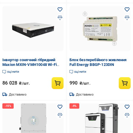
Інвертор сонячний гібридний
Блок безперебійного живлення
Maxion MXIN-VMH10048 Wi-Fi
Full Energy BBGP-123DIN
10000W/48V (12447779)
оцінити
оцінити
86 028
990
₴/шт.
₴/шт.
Доставимо
Доставимо