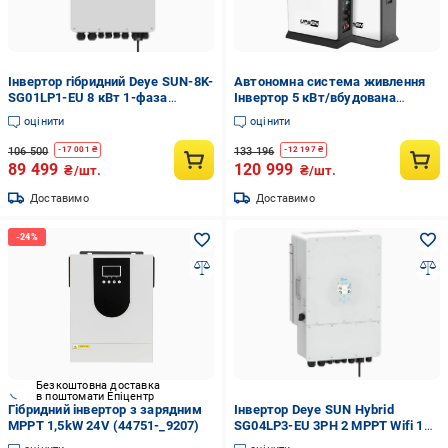
Інвертор гібридний Deye SUN-8K-
Автономна система живлення
SG01LP1-EU 8 кВт 1-фаза
Інвертор 5 кВт/вбудована
(23572347)
батарея Lifep04 10 кВт
оцінити
оцінити
(23572131)
106 500
133 196
-
17 001
₴
-
12 197
₴
89 499
120 999
₴/шт.
₴/шт.
Доставимо
Доставимо
Безкоштовна доставка
в поштомати Епіцентр
Гібридний інвертор з зарядним
Інвертор Deye SUN Hybrid
MPPT 1,5kW 24V (44751-_9207)
SG04LP3-EU 3PH 2 MPPT Wifi 10
кВт