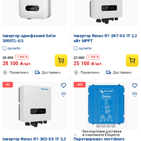
Інвертор однофазний Sofar
Інвертор Renac R1-2K7-SS 1F 2,2
3000TL-G3
кВт MPPT
оцінити
оцінити
29 999
27 000
-
1 899
₴
-
1 900
₴
28 100
25 100
₴/шт.
₴/шт.
Привеземо
Доставимо
Привеземо
Доставимо
Безкоштовна доставка
в поштомати Епіцентр
Інвертор Renac R1-3K3-SS 1F 3,3
Перетворювач постійного