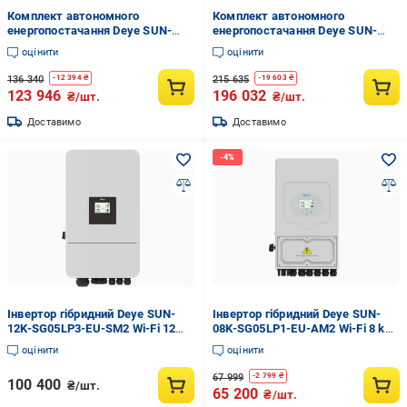
Комплект автономного
Комплект автономного
енергопостачання Deye SUN-
енергопостачання Deye SUN-
12K-SG05LP3-EU 12kW + Pytes
12K-SG05LP3-EU 12kW + Pytes E-
оцінити
оцінити
V5 5.12kWh White (31400139)
Box 48100R 15.36kWh White
(31400106)
136 340
215 635
-
12 394
₴
-
19 603
₴
123 946
196 032
₴/шт.
₴/шт.
Доставимо
Доставимо
Інвертор гібридний Deye SUN-
Інвертор гібридний Deye SUN-
12K-SG05LP3-EU-SM2 Wi-Fi 12
08K-SG05LP1-EU-AM2 Wi-Fi 8 kW
kW 3 фази 2 MPPT LV
1 фаза 2 MPPT LV (2898207170)
оцінити
оцінити
(2898241334)
67 999
-
2 799
₴
100 400
₴/шт.
65 200
₴/шт.