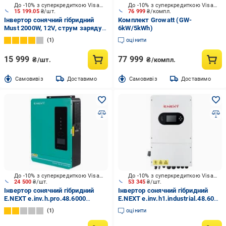
До -10% з суперкредиткою Visa Вигода
До -10% з суперкредиткою Visa Вигода
15 199.05
₴/шт.
76 999
₴/компл.
Інвертор сонячний гібридний
Комплект Growatt (GW-
Must 2000W, 12V, струм заряду
6kW/5kWh)
80A, 170-280V, MPPT (80А, 30-
1
оцінити
320 Vdc) (YT44593) (PV18-
2012ECO)
15 999
77 999
₴/шт.
₴/компл.
Cамовивіз
Доставимо
Cамовивіз
Доставимо
До -10% з суперкредиткою Visa Вигода
До -10% з суперкредиткою Visa Вигода
24 500
₴/шт.
53 345
₴/шт.
Інвертор сонячний гібридний
Інвертор сонячний гібридний
E.NEXT e.inv.h.pro.48.6000
E.NEXT e.inv.h1.industrial.48.6000
(p090003 )
(i096001)
1
оцінити