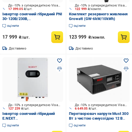
До -10% з суперкредиткою Visa Вигода
До -10% з суперкредиткою Visa Вигода
17 099.05
₴/шт.
122 999
₴/компл.
Інвертор сонячний гібридний PNI
Комплект резервного живлення
30-120В/230В,
Growatt (GW-6kW/10kWh)
вихідн.потужність 3000 Вт 24V
оцінити
оцінити
(PNI-SC1800PRO )
17 999
123 999
₴/шт.
₴/компл.
Доставимо
Доставимо
До -10% з суперкредиткою Visa Вигода
До -10% з суперкредиткою Visa Вигода
127 239
₴/шт.
6 649.05
₴/шт.
Інвертор сонячний гібридний
Перетворювач напруги Must 300
E.NEXT
Вт з чистою синусоїдою 12 В
e.inv.h3.industrial.48.12000
LCD (KD00MS0046)
оцінити
оцінити
(i096008)