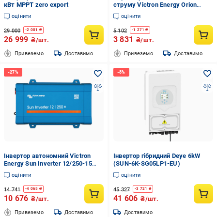
кВт MPPT zero export
струму Victron Energy Orion
12/24-8
оцінити
оцінити
29 000
5 102
-
2 001
₴
-
1 271
₴
26 999
3 831
₴/шт.
₴/шт.
Привеземо
Доставимо
Привеземо
Доставимо
Інвертор автономний Victron
Інвертор гібридний Deye 6kW
Energy Sun Inverter 12/250-15
(SUN-6K-SG05LP1-EU)
250 ВА/200 Вт 1 фаза 1 PWM
оцінити
оцінити
14 741
45 327
-
4 065
₴
-
3 721
₴
10 676
41 606
₴/шт.
₴/шт.
Привеземо
Доставимо
Доставимо