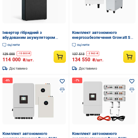
Інвертор гібридний з
Комплект автономного
вбудованим акумулятором
енергозабезпечення Growatt SPF
FlashFish SR5000 5120 Вт·год
6000 ES Plus 6kW та Pytes V15
оцінити
оцінити
(2694)
14,34kWh White (31330811)
129 000
137 513
-
15 000
₴
-
2 963
₴
114 000
134 550
₴/шт.
₴/шт.
Доставимо
Доставимо
Комплект автономного
Комплект автономного