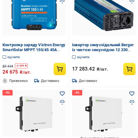
Контролер заряду Victron Energy
Інвертор синусоїдальний Berger
SmartSolar MPPT 150/45 45А
із чистою синусоїдою 12 230
12/24/48В
1000 Вт
оцінити
оцінити
27 114
-
2 439
₴
17 283.42
₴/шт.
24 675
₴/шт.
Привеземо
Доставимо
Доставимо