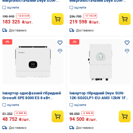
енергопостачання Deye SUN-
енергопостачання Deye SUN-
15K-SG05LP3-EU 15kW та Deye
15K-SG05LP3-EU 15kW та Pytes
оцінити
оцінити
SE-F5 Pro-C 10,24kWh White
E-Box 48100R 15,36kWh White
(31560520)
(31560960)
195 940
236 700
-
12 615
₴
-
17 102
₴
183 325
219 598
₴/шт.
₴/шт.
Доставимо
Доставимо
Інвертор однофазний гібридний
Інвертор гібридний Deye SUN-
Growatt SPE 8000 ES 8 кВт
12K-SG02LP1-EU-AM3 12kW 1F
(23524112)
40-60V (SUN-12K-SG02LP1-EU-
оцінити
оцінити
AM3)
51 252
98 000
-
2 500
₴
-
3 500
₴
48 752
94 500
₴/шт.
₴/шт.
Доставимо
Доставимо