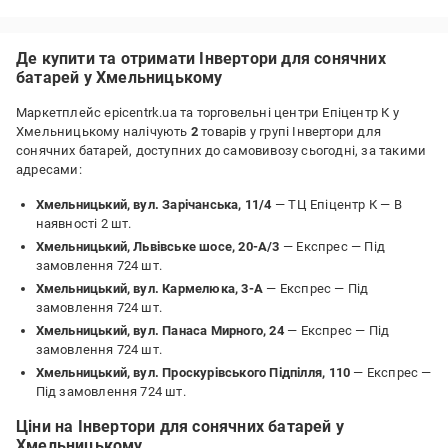
Де купити та отримати Інвертори для сонячних
батарей у Хмельницькому
Маркетплейс epicentrk.ua та торговельні центри Епіцентр К у
Хмельницькому налічують
2
товарів у групі Інвертори для
сонячних батарей, доступних до самовивозу сьогодні, за такими
адресами:
Хмельницький, вул. Зарічанська, 11/4
— ТЦ Епіцентр К —
В
наявності 2 шт.
Хмельницький, Львівське шосе, 20-А/3
— Експрес —
Під
замовлення 724 шт.
Хмельницький, вул. Кармелюка, 3-А
— Експрес —
Під
замовлення 724 шт.
Хмельницький, вул. Панаса Мирного, 24
— Експрес —
Під
замовлення 724 шт.
Хмельницький, вул. Проскурівського Підпілля, 110
— Експрес —
Під замовлення 724 шт.
Ціни на Інвертори для сонячних батарей у
Хмельницькому