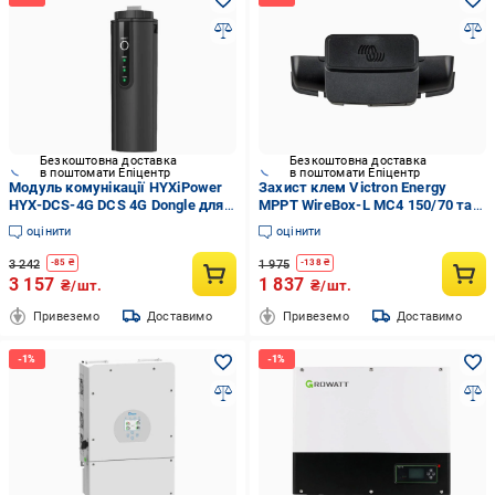
Безкоштовна доставка
Безкоштовна доставка
в поштомати Епіцентр
в поштомати Епіцентр
Модуль комунікації HYXiPower
Захист клем Victron Energy
HYX-DCS-4G DCS 4G Dongle для
MPPT WireBox-L MC4 150/70 та
інверторів IP66 до 10 пристроїв
250/70 VE.Can додатковий
оцінити
оцінити
Black (27918878)
рівень безпеки Black (27918792)
3 242
1 975
-
85
₴
-
138
₴
3 157
1 837
₴/шт.
₴/шт.
Привеземо
Доставимо
Привеземо
Доставимо