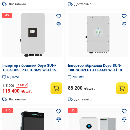
Доставимо
Доставимо
Інвертор гібридний Deye SUN-
Інвертор гібридний Deye SUN-
15K-SG05LP3-EU-SM2 Wi-Fi 15
10K-SG02LP1-EU-AM3 Wi-Fi 10
kW 3 фази 2 MPPT LV
kW 1 фаза 3 MPPT LV
оцінити
оцінити
(2898244602)
(2898228975)
115 000
-
1 600
₴
88 200
₴/шт.
113 400
₴/шт.
Доставимо
Доставимо