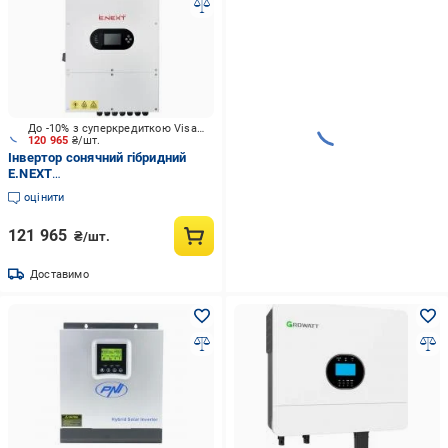
До -10% з суперкредиткою Visa Вигода
120 965
₴/шт.
Інвертор сонячний гібридний
E.NEXT
e.inv.h1.industrial.48.12000
оцінити
(i096004)
121 965
₴/шт.
Доставимо