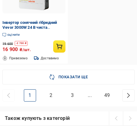
Інвертор сонячний гібридний
Vevor 3000W 24 В чиста
синусоїда з MPPT 80A
оцінити
19 600
-
2 700
₴
16 900
₴/шт.
Привеземо
Доставимо
ПОКАЗАТИ ЩЕ
1
2
3
...
49
Також купують з категорій