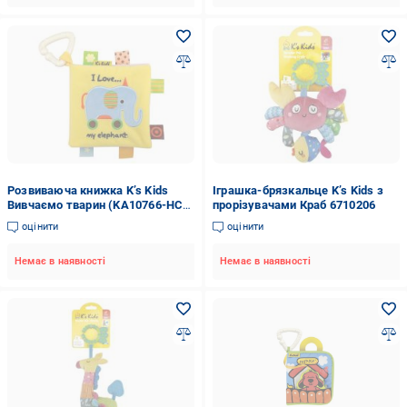
Розвиваюча книжка K’s Kids
Іграшка-брязкальце K’s Kids з
Вивчаємо тварин (KA10766-HC)
прорізувачами Краб 6710206
6710204
оцінити
оцінити
Немає в наявності
Немає в наявності