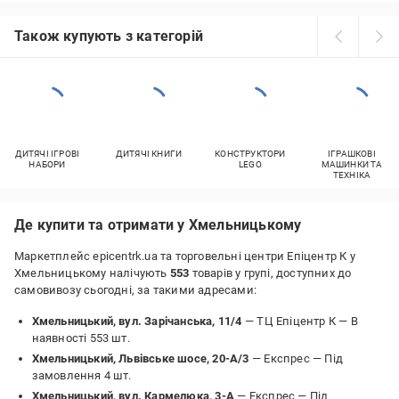
Також купують з категорій
ДИТЯЧІ ІГРОВІ
ДИТЯЧІ КНИГИ
КОНСТРУКТОРИ
ІГРАШКОВІ
НАБОРИ
LEGO
МАШИНКИ ТА
ТЕХНІКА
Де купити та отримати у Хмельницькому
Маркетплейс epicentrk.ua та торговельні центри Епіцентр К у
Хмельницькому налічують
553
товарів у групі, доступних до
самовивозу сьогодні, за такими адресами:
Хмельницький, вул. Зарічанська, 11/4
— ТЦ Епіцентр К —
В
наявності 553 шт.
Хмельницький, Львівське шосе, 20-А/3
— Експрес —
Під
замовлення 4 шт.
Хмельницький, вул. Кармелюка, 3-А
— Експрес —
Під