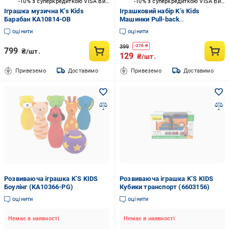
-10% з суперкредиткою VISA Вигода
-10% з суперкредиткою VISA Вигода
Іграшка музична K’s Kids
Іграшковий набір K’s Kids
Барабан KA10814-OB
Машинки Pull-back
(бетономішалка та евакуатор) (
оцінити
оцінити
KA10836-GB ) 6892329
399
-
270
₴
799
₴/шт.
129
₴/шт.
Привеземо
Доставимо
Привеземо
Доставимо
Розвиваюча іграшка K’S KIDS
Розвиваюча іграшка K’S KIDS
Боулінг (KA10366-PG)
Кубики транспорт (6603156)
оцінити
оцінити
Немає в наявності
Немає в наявності