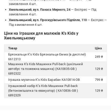
замовлення 4 шт.
Хмельницький, вул. Панаса Мирного, 24
— Експрес —
Під
замовлення 4 шт.
Хмельницький, вул. Проскурівського Підпілля, 110
— Експрес —
Під замовлення 4 шт.
Ціни на Іграшки для малюків K’s Kids у
Хмельницькому
Товар
Ціна
Брязкальце K’s Kids Брязкальце Емма (в дисплеї)
249 ₴
6612313
Машинка K’s Kids Машинки Pull-back (шкільний
автобус та пожежна машина) (KA10835-GB )
129 ₴
6892322
Іграшка музична K’s Kids Барабан KA10814-OB
799 ₴
Іграшковий набір K’s Kids Машинки Pull-back
(бетономішалка та евакуатор) ( KA10836-GB )
129 ₴
6892329