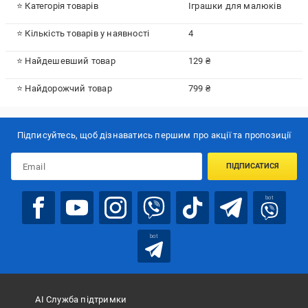
⭐ Категорія товарів
Іграшки для малюків
⭐ Кількість товарів у наявності
4
⭐ Найдешевший товар
129 ₴
⭐ Найдорожчий товар
799 ₴
Підписуйтесь, щоб дізнаватись першим про акції та пропозиції
ПІДПИСАТИСЯ
bot
bot
АІ Служба підтримки