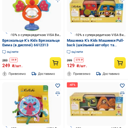
-10% з суперкредиткою VISA Вигода
-10% з суперкредиткою VISA Вигода
Брязкальце K’s Kids Брязкальце
Машинка K’s Kids Машинки Pull-
Емма (в дисплеї) 6612313
back (шкільний автобус та
пожежна машина) (KA10835-GB
оцінити
оцінити
) 6892322
283
399
-
34
₴
-
270
₴
249
129
₴/шт.
₴/шт.
Привеземо
Доставимо
Привеземо
Доставимо