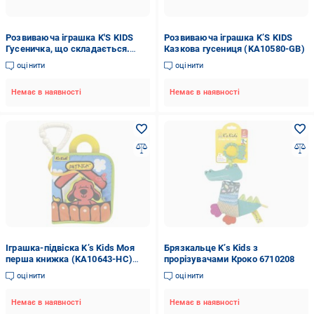
Розвиваюча іграшка K'S KIDS
Розвиваюча іграшка K’S KIDS
Гусеничка, що складається.
Казкова гусениця (KA10580-GB)
(KA10610-3GB)
оцінити
оцінити
Немає в наявності
Немає в наявності
Іграшка-підвіска K’s Kids Моя
Брязкальце K’s Kids з
перша книжка (KA10643-HC)
прорізувачами Кроко 6710208
6211238
оцінити
оцінити
Немає в наявності
Немає в наявності