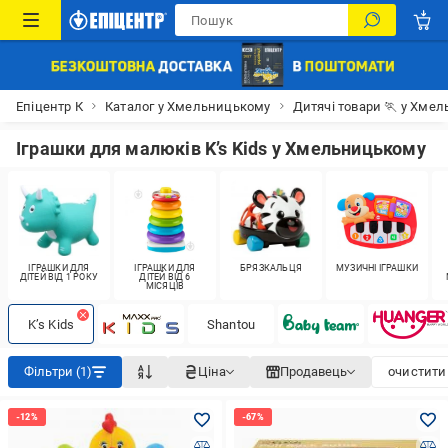
Епіцентр К
Каталог у Хмельницькому
Дитячі товари 🏃 у Хме
Іграшки для малюків K’s Kids у Хмельницькому
ІГРАШКИ ДЛЯ
ІГРАШКИ ДЛЯ
БРЯЗКАЛЬЦЯ
МУЗИЧНІ ІГРАШКИ
ДІТЕЙ ВІД 1 РОКУ
ДІТЕЙ ВІД 6
МІСЯЦІВ
K’s Kids
Shantou
Фільтри (1)
Ціна
Продавець
очистити 