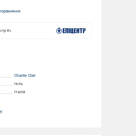
порівняння
нтр К»
Chante Clair
гель
Італія
ру