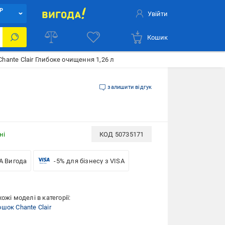
Р
Увійти
Кошик
hante Clair Глибоке очищення 1,26 л
залишити відгук
ні
КОД
50735171
A Вигода
-5% для бізнесу з VISA
ожі моделі в категорії:
шок Chante Clair