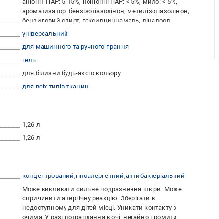
аніонні ПАР: 5-15%, ноніонні ПАР: < 5%, мило: < 5%,
ароматизатор, бензізотіазолінон, метилізотіазолінон,
бензиловий спирт, гексилциннамаль, ліналоол
універсальний
для машинного та ручного прання
гель
для білизни будь-якого кольору
для всіх типів тканин
1,26 л
1,26 л
концентрований
гіпоалергенний
антибактеріальний
Може викликати сильне подразнення шкіри. Може
спричинити алергічну реакцію. Зберігати в
недоступному для дітей місці. Уникати контакту з
очима. У разі потрапляння в очі: негайно промити