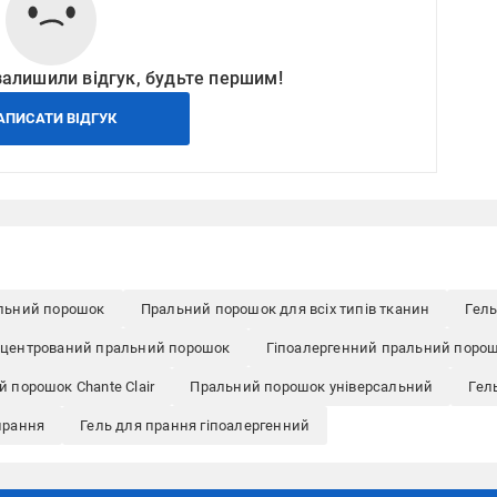
залишили відгук, будьте першим!
АПИСАТИ ВІДГУК
льний порошок
Пральний порошок для всіх типів тканин
Гель
центрований пральний порошок
Гіпоалергенний пральний поро
 порошок Chante Clair
Пральний порошок універсальний
Гель
прання
Гель для прання гіпоалергенний