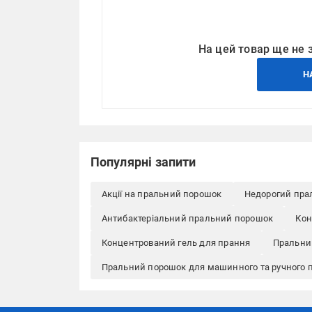
На цей товар ще не 
Н
Популярні запити
Акції на пральний порошок
Недорогий пра
Антибактеріальний пральний порошок
Кон
Концентрований гель для прання
Пральний
Пральний порошок для машинного та ручного 