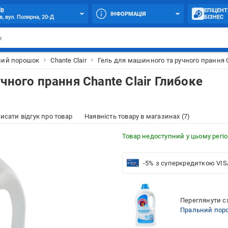
ЇВ
ЕПІЦЕНТ
ІНФОРМАЦІЯ
в, вул. Полярна, 20-Д
БІЗНЕС
ний порошок
Chante Clair
Гель для машинного та ручного прання C
чного прання Chante Clair Глибоке
исати відгук про товар
Наявність товару в магазинах (7)
Товар недоступний у цьому регіо
-5% з суперкредиткою VIS
Переглянути сх
Пральний поро