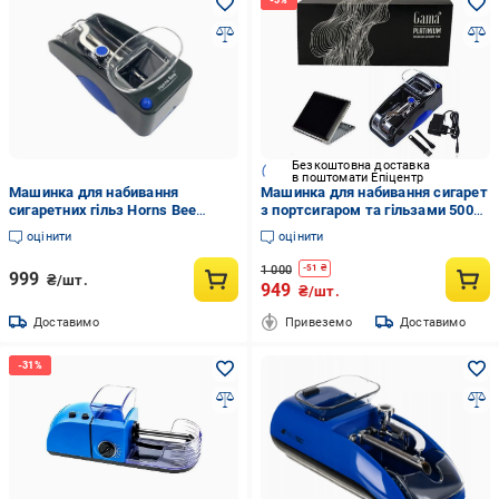
Безкоштовна доставка
в поштомати Епіцентр
Машинка для набивання
Машинка для набивання сигарет
сигаретних гільз Horns Bee
з портсигаром та гільзами 500
електрична 85/80 мм (VA-
шт. (11494766)
оцінити
оцінити
1355623674)
1 000
-
51
₴
999
₴/шт.
949
₴/шт.
Доставимо
Привеземо
Доставимо