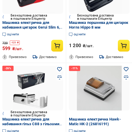
Безкоштовна доставка
Безкоштовна доставка
в поштомати Епіцентр
в поштомати Епіцентр
Машинка електрична для
Машинка поршнева для цигарок
набивання цигарок Gerui Slim 6,5
Horns Hippo 8 мм
мм (21785562)
оцінити
оцінити
720
-
121
₴
1 200
₴/шт.
599
₴/шт.
Привеземо
Доставимо
Привеземо
Доставимо
Безкоштовна доставка
в поштомати Епіцентр
Машинка електрична для
Машинка електрична Hawk-
набивання гільз С88 з гільзами
Matic HK-2 (26816191)
Gama platinum
оцінити
оцінити