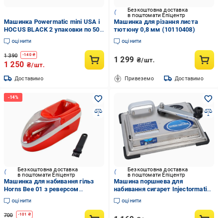
Безкоштовна доставка
в поштомати Епіцентр
Машинка Powermatic mini USA і
Машинка для різання листа
HOCUS BLACK 2 упаковки по 500
тютюну 0,8 мм (10110408)
шт./портсигар (35889185)
оцінити
оцінити
1 390
-
140
₴
1 299
₴/шт.
1 250
₴/шт.
Доставимо
Привеземо
Доставимо
Безкоштовна доставка
Безкоштовна доставка
в поштомати Епіцентр
в поштомати Епіцентр
Машинка для набивання гільз
Машина поршнева для
Horns Bee 01 з реверсом
набивання сигарет Injectormatic
(11271793)
Сірий
оцінити
оцінити
700
-
101
₴