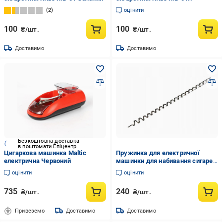
Червоний
2
оцінити
100
100
₴/шт.
₴/шт.
Доставимо
Доставимо
Безкоштовна доставка
в поштомати Епіцентр
Цигаркова машинка Maltic
Пружинка для електричної
електрична Червоний
машинки для набивання сигарет
Gerui 5
оцінити
оцінити
735
240
₴/шт.
₴/шт.
Привеземо
Доставимо
Доставимо