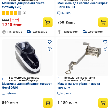
Машинка для різання листа
Машинка для набивання сигарет
тютюну (70)
Gerui GR-01
3
оцінити
1 557
-
347
₴
760
₴/шт.
1 210
₴/шт.
Привеземо
Доставимо
Привеземо
Доставимо
Безкоштовна доставка
Безкоштовна доставка
в поштомати Епіцентр
в поштомати Епіцентр
Машинка для набивання сигарет
Машинка для різання листа
Gerui GR01
тютюну
оцінити
оцінити
840
1 180
₴/шт.
₴/шт.