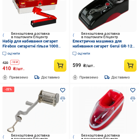
Безкоштовна доставка
Безкоштовна доставка
в поштомати Епіцентр
в поштомати Епіцентр
Набір для набивання сигарет
Електрична машинка для
Firebox сигаретні гільзи 1000
набивання сигарет Gerui GR-12-
шт./машинка для набивання
005 Slim 6,5 мм
оцінити
оцінити
гільз
420
-
10
₴
599
₴/шт.
410
₴/шт.
Привеземо
Доставимо
Привеземо
Доставимо
Безкоштовна доставка
Безкоштовна доставка
в поштомати Епіцентр
в поштомати Епіцентр