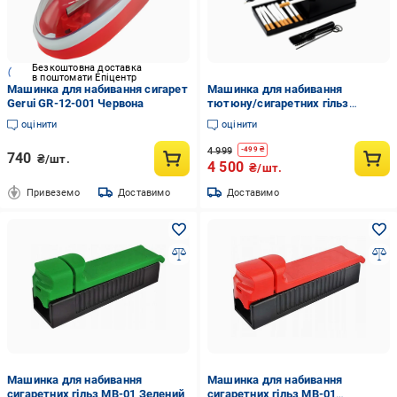
Безкоштовна доставка
в поштомати Епіцентр
Машинка для набивання сигарет
Машинка для набивання
Gerui GR-12-001 Червона
тютюну/сигаретних гільз
Powermatic II поршнева
оцінити
оцінити
електрична (352)
4 999
-
499
₴
740
₴/шт.
4 500
₴/шт.
Привеземо
Доставимо
Доставимо
Машинка для набивання
Машинка для набивання
сигаретних гільз MB-01 Зелений
сигаретних гільз MB-01