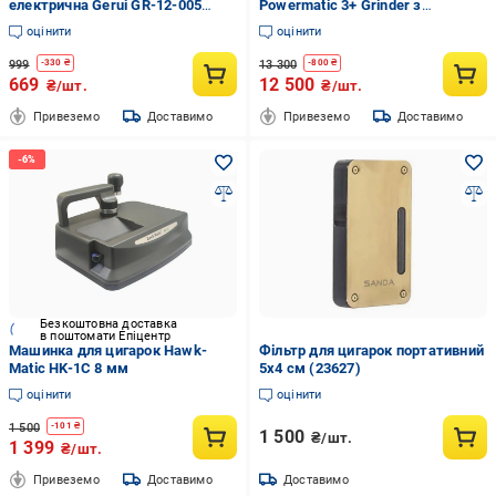
електрична Gerui GR-12-005
Powermatic 3+ Grinder з
ручна набивка Червоний
подрібнювачем (29077673)
оцінити
оцінити
(25170433)
999
13 300
-
330
₴
-
800
₴
669
12 500
₴/шт.
₴/шт.
Привеземо
Доставимо
Привеземо
Доставимо
Безкоштовна доставка
в поштомати Епіцентр
Машинка для цигарок Hawk-
Фільтр для цигарок портативний
Matic HK-1C 8 мм
5х4 см (23627)
оцінити
оцінити
1 500
-
101
₴
1 500
₴/шт.
1 399
₴/шт.
Привеземо
Доставимо
Доставимо