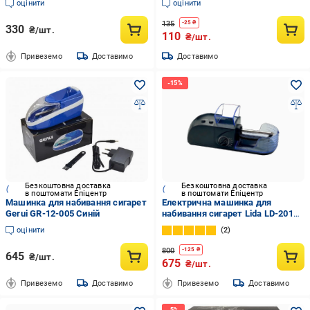
оцінити
оцінити
135
-
25
₴
330
₴/шт.
110
₴/шт.
Привеземо
Доставимо
Доставимо
Безкоштовна доставка
Безкоштовна доставка
в поштомати Епіцентр
в поштомати Епіцентр
Машинка для набивання сигарет
Електрична машинка для
Gerui GR-12-005 Синій
набивання сигарет Lida LD-2015
з реверсом Чорний (27012)
оцінити
2
800
-
125
₴
645
₴/шт.
675
₴/шт.
Привеземо
Доставимо
Привеземо
Доставимо