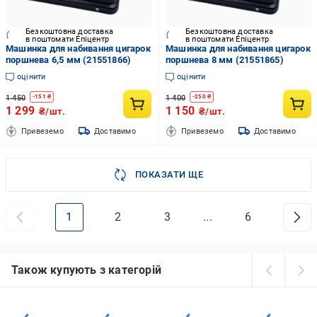
Безкоштовна доставка
Безкоштовна доставка
в поштомати Епіцентр
в поштомати Епіцентр
Машинка для набивання цигарок
Машинка для набивання цигарок
поршнева 6,5 мм (21551866)
поршнева 8 мм (21551865)
оцінити
оцінити
1 450
1 400
-
151
₴
-
250
₴
1 299
1 150
₴/шт.
₴/шт.
Привеземо
Доставимо
Привеземо
Доставимо
ПОКАЗАТИ ЩЕ
1
2
3
...
6
Також купують з категорій