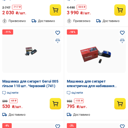
2 747
4 490
-
717
₴
-
500
₴
2 030
3 990
₴/шт.
₴/шт.
Привеземо
Доставимо
Привеземо
Доставимо
Машинка для сигарет Gerui 005
Машинка для сигарет
гільзи 110 шт. Червоний (741)
електрична для набивання
тютюну Gerui 002 і 500 гільз/
оцінити
оцінити
портсигар/запальничка
(35889224)
599
950
-
69
₴
-
155
₴
530
795
₴/шт.
₴/шт.
Доставимо
Доставимо