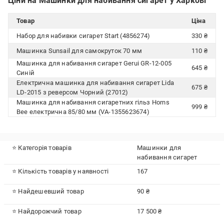
Ціни на Машинки для набивання сигарет у Харкові
Товар
Ціна
Набор для набивки сигарет Start (4856274)
330 ₴
Машинка Sunsail для самокруток 70 мм
110 ₴
Машинка для набивання сигарет Gerui GR-12-005
645 ₴
Синій
Електрична машинка для набивання сигарет Lida
675 ₴
LD-2015 з реверсом Чорний (27012)
Машинка для набивання сигаретних гільз Horns
999 ₴
Bee електрична 85/80 мм (VA-1355623674)
⭐ Категорія товарів
Машинки для
набивання сигарет
⭐ Кількість товарів у наявності
167
⭐ Найдешевший товар
90 ₴
⭐ Найдорожчий товар
17 500 ₴