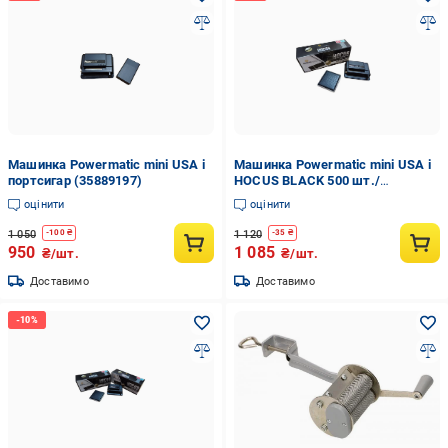
Машинка Powermatic mini USA і
Машинка Powermatic mini USA і
портсигар (35889197)
HOCUS BLACK 500 шт./
портсигар (35889179)
оцінити
оцінити
1 050
1 120
-
100
₴
-
35
₴
950
1 085
₴/шт.
₴/шт.
Доставимо
Доставимо