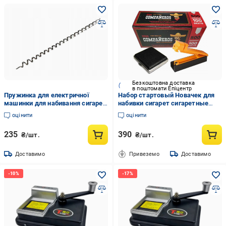
Безкоштовна доставка
в поштомати Епіцентр
Пружинка для електричної
Набор стартовый Новачек для
машинки для набивання сигарет
набивки сигарет сигаретные
Gerui 2
гильзы 500 шт./машинка для
оцінити
оцінити
набивки сигарет/портсигар
235
390
₴/шт.
₴/шт.
Доставимо
Привеземо
Доставимо