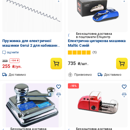
Безкоштовна доставка
в поштомати Епіцентр
Пружинка для електричної
Електрична цигаркова машинка
машинки Gerui 2 для набивання
Maltic Синій
сигарет
оцінити
1
359
-
104
₴
735
₴/шт.
255
₴/уп.
Доставимо
Привеземо
Доставимо
Безкоштовна доставка
Безкоштовна доставка