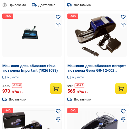
Привеземо
Доставимо
Доставимо
Машинка для набивання гільз
Машинка для набивання сигарет
тютюном Important (10261033)
тютюном Gerui GR-12-002
електрична (10261281)
оцінити
оцінити
1 499
999
-
529
₴
-
434
₴
970
565
₴/шт.
₴/шт.
Доставимо
Доставимо