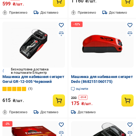
1 160
₴/шт.
599
₴/шт.
Привеземо
Доставимо
Привеземо
Доставимо
Безкоштовна доставка
в поштомати Епіцентр
Машинка для набивання сигарет
Машинка для набивання сигарет
Gerui GR-12-005 Червоний
Dedo (8682151060175)
1
оцінити
200
-
25
₴
615
₴/шт.
175
₴/шт.
Привеземо
Доставимо
Доставимо