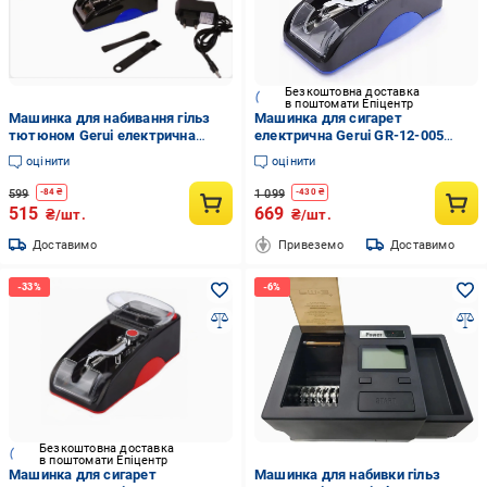
Безкоштовна доставка
в поштомати Епіцентр
Машинка для набивання гільз
Машинка для сигарет
тютюном Gerui електрична
електрична Gerui GR-12-005
(10261263)
ручна набивка Синій (25170455)
оцінити
оцінити
599
1 099
-
84
₴
-
430
₴
515
669
₴/шт.
₴/шт.
Доставимо
Привеземо
Доставимо
Безкоштовна доставка
в поштомати Епіцентр
Машинка для сигарет
Машинка для набивки гільз