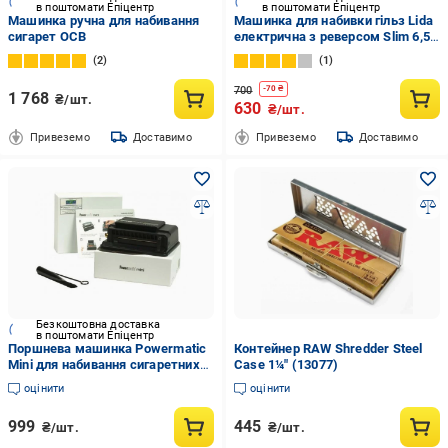
в поштомати Епіцентр
в поштомати Епіцентр
Машинка ручна для набивання
Машинка для набивки гільз Lida
сигарет OCB
електрична з реверсом Slim 6,5
мм Червоний
2
1
700
-
70
₴
1 768
₴/шт.
630
₴/шт.
Привеземо
Доставимо
Привеземо
Доставимо
Безкоштовна доставка
в поштомати Епіцентр
Поршнева машинка Powermatic
Контейнер RAW Shredder Steel
Mini для набивання сигаретних
Case 1¼" (13077)
гільз
оцінити
оцінити
999
445
₴/шт.
₴/шт.