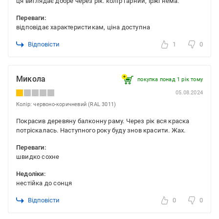
ця виглядає добре через рік. колір гарний, іржі нема.
Переваги:
відповідає характеристикам, ціна доступна
Відповісти
1
0
Микола
покупка понад 1 рік тому
05.08.2024
Колір: червоно-коричневий (RAL 3011)
Покрасив деревяну балконну раму. Через рік вся краска
потріскалась. Наступного року буду знов красити. Жах.
Переваги:
швидко сохне
Недоліки:
нестійка до сонця
Відповісти
0
0