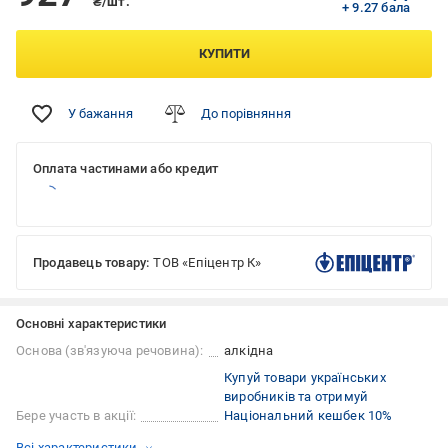
₴/шт.
+ 9.27 бала
КУПИТИ
У бажання
До порівняння
Оплата частинами або кредит
Продавець товару:
ТОВ «Епіцентр К»
Основні характеристики
Основа (зв'язуюча речовина):
алкідна
Купуй товари українських
виробників та отримуй
Бере участь в акції:
Національний кешбек 10%
Всі характеристики