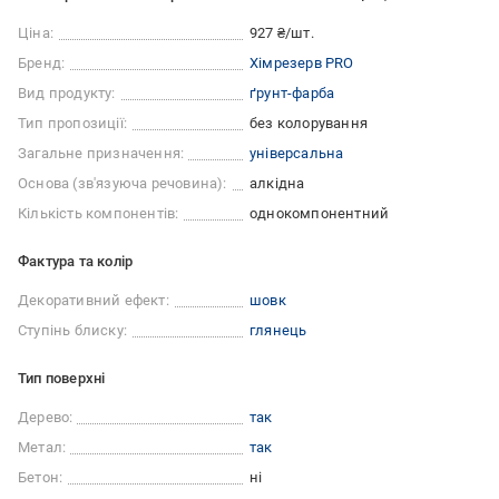
Ціна:
927 ₴/шт.
Бренд:
Хімрезерв PRO
Вид продукту:
ґрунт-фарба
Тип пропозиції:
без колорування
Загальне призначення:
універсальна
Основа (зв'язуюча речовина):
алкідна
Кількість компонентів:
однокомпонентний
Фактура та колір
Декоративний ефект:
шовк
Ступінь блиску:
глянець
Тип поверхні
Дерево:
так
Метал:
так
Бетон:
ні