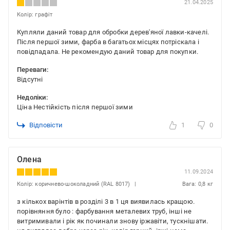
21.04.2025
Колір: графіт
Купляли даний товар для обробки дерев'яної лавки-качелі.
Після першої зими, фарба в багатьох місцях потріскала і
повідпадала. Не рекомендую даний товар для покупки.
Переваги:
Відсутні
Недоліки:
Ціна Нестійкість після першої зими
Відповісти
1
0
Олена
11.09.2024
Колір: коричнево-шоколадний (RAL 8017)
Вага: 0,8 кг
з кількох варінтів в розділі 3 в 1 ця виявилась кращою.
порівняння було : фарбування металевих труб, інші не
витримивали і рік як починали знову іржавіти, тускнішати.