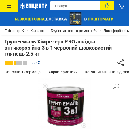
Епіцентр К
Каталог
Будівництво та ремонт 🔨
Лакофарбові м
Ґрунт-емаль Хімрезерв PRO алкідна
антикорозійна 3 в 1 червоний шовковистий
глянець 2,5 кг
5
Основна інформація
Характеристики
Всі запитання та відгуки