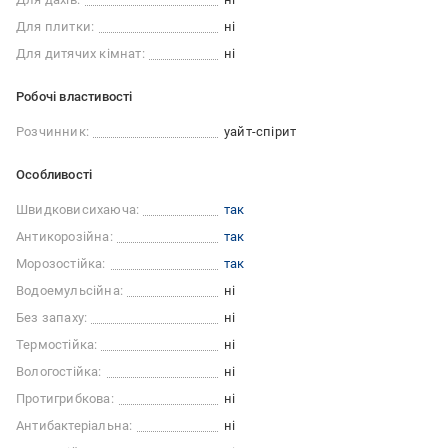
Для плитки:
ні
Для дитячих кімнат:
ні
Робочі властивості
Розчинник:
уайт-спірит
Особливості
Швидковисихаюча:
так
Антикорозійна:
так
Морозостійка:
так
Водоемульсійна:
ні
Без запаху:
ні
Термостійка:
ні
Вологостійка:
ні
Протигрибкова:
ні
Антибактеріальна:
ні