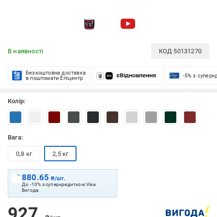
В наявності
КОД
50131270
Безкоштовна доставка
-5% з супер
в поштомати Епіцентр
Колір:
Вага:
0,8 кг
2,5 кг
880.65
₴/шт.
До -10% з суперкредиткою Visa
Вигода
927