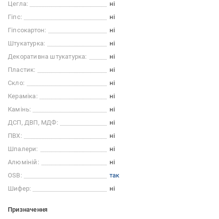
Цегла:
ні
Гіпс:
ні
Гіпсокартон:
ні
Штукатурка:
ні
Декоративна штукатурка:
ні
Пластик:
ні
Скло:
ні
Кераміка:
ні
Камінь:
ні
ДСП, ДВП, МДФ:
ні
ПВХ:
ні
Шпалери:
ні
Алюміній:
ні
OSB:
так
Шифер:
ні
Призначення