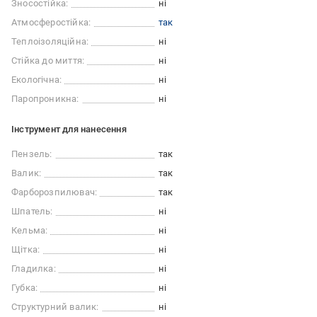
Зносостійка:
ні
Атмосферостійка:
так
Теплоізоляційна:
ні
Стійка до миття:
ні
Екологічна:
ні
Паропроникна:
ні
Інструмент для нанесення
Пензель:
так
Валик:
так
Фарборозпилювач:
так
Шпатель:
ні
Кельма:
ні
Щітка:
ні
Гладилка:
ні
Губка:
ні
Структурний валик:
ні