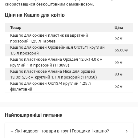
скориставшися безкоштовним самовивозом.
Ціни на Кашпо для квітів
Товар
Ціна
Кашпо для орхідей пластик квадратний
52 ₴
прозорий 1,25 л Тарлев
Кашпо для орхідей Орхідейниця Orx15/1 круглий
65.60 ₴
1,5 л прозорий
Кашпо пластикове Алеана Oрхідея 12,0х14,0 см
66 ₴
круглий 1 л прозорий (113093)
Кашпо пластикове Алеана Ніка для орхідей
83 ₴
13,0x15,5 см круглий 1,1 л прозорий (114050)
Кашпо для орхідей Orx13/4 круглий 1,25 л
52 ₴
фіолетовий
Найпоширеніші питання
→ Які недорогі товари в групі Горщики і кашпо?