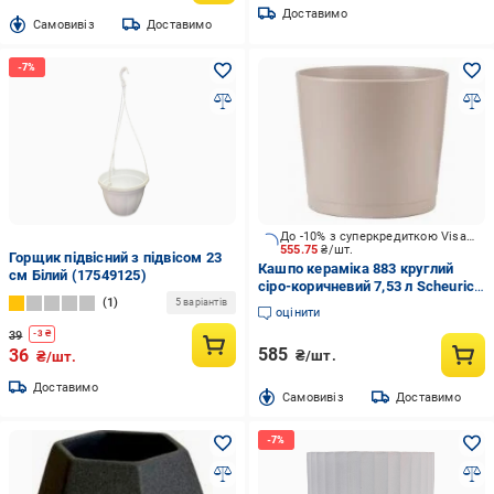
Доставимо
Cамовивіз
Доставимо
До -10% з суперкредиткою Visa Вигода
555.75
₴/шт.
Горщик підвісний з підвісом 23
Кашпо кераміка 883 круглий
см Білий (17549125)
сіро-коричневий 7,53 л Scheurich
1
(304181)
5 варіантів
оцінити
39
-
3
₴
585
36
₴/шт.
₴/шт.
Доставимо
Cамовивіз
Доставимо