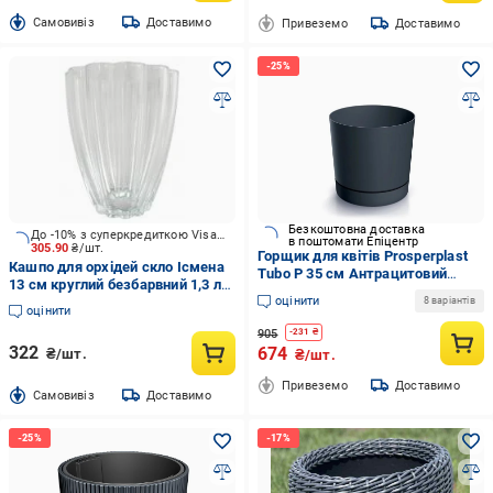
Cамовивіз
Доставимо
Привеземо
Доставимо
Безкоштовна доставка
До -10% з суперкредиткою Visa Вигода
в поштомати Епіцентр
305.90
₴/шт.
Горщик для квітів Prosperplast
Кашпо для орхідей скло Ісмена
Tubo P 35 см Антрацитовий
13 см круглий безбарвний 1,3 л
(DPOP350-S433)
оцінити
Cermax (ISM/CLR)
8 варіантів
оцінити
905
-
231
₴
322
674
₴/шт.
₴/шт.
Привеземо
Доставимо
Cамовивіз
Доставимо