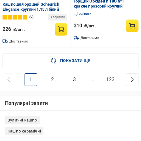
Горщик Орхідея h 18O №1
Кашпо для орхідей Scheurich
кракле прозорий круглий
Elegance круглий 1,15 л білий
оцінити
2
4 варіанти
310
₴/шт.
226
₴/шт.
Доставимо
Доставимо
ПОКАЗАТИ ЩЕ
1
2
3
...
123
Популярні запити
Вуличні кашпо
Кашпо керамічні