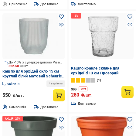
Привеземо
Доставимо
Доставимо
До -10% з суперкредиткою Visa Вигода
522.50
₴/шт.
Кашпо кракле скляне для
Кашпо для орхідей скло 15 см
орхідеї d 13 см Прозорий
круглий білий матовий Scheurich
1
(313577)
оцінити
4 варіанти
300
-
20
₴
280
550
₴/шт.
₴/шт.
Доставимо
Cамовивіз
Доставимо