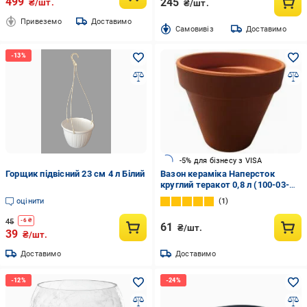
499
245
₴/шт.
₴/шт.
Привеземо
Доставимо
Cамовивіз
Доставимо
-5% для бізнесу з VISA
Горщик підвісний 23 см 4 л Білий
Вазон кераміка Наперсток
круглий теракот 0,8 л (100-03-
001)
оцінити
1
45
-
6
₴
61
₴/шт.
39
₴/шт.
Доставимо
Доставимо