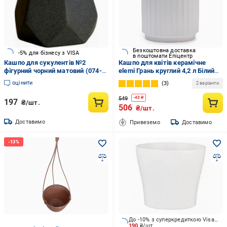
Безкоштовна доставка
-5% для бізнесу з VISA
в поштомати Епіцентр
Кашпо для сукулентів №2
Кашпо для квітів керамічне
фігурний чорний матовий (074-2-
elemi Грань круглий 4,2 л Білий
003)
(УТ-00094971)
оцінити
3
2 варіанти
549
-
43
₴
197
₴/шт.
506
₴/шт.
Доставимо
Привеземо
Доставимо
До -10% з суперкредиткою Visa Вигода
190
₴/шт.