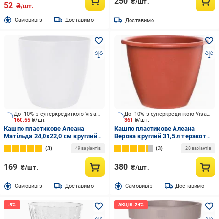
250
₴/шт.
52
₴/шт.
Cамовивіз
Доставимо
Доставимо
До -10% з суперкредиткою Visa Вигода
До -10% з суперкредиткою Visa Вигода
160.55
₴/шт.
361
₴/шт.
Кашпо пластикове Алеана
Кашпо пластикове Алеана
Матільда 24,0x22,0 см круглий
Верона круглий 31,5 л теракот
7,6 л білий
(112011)
3
3
49 варіантів
28 варіантів
169
380
₴/шт.
₴/шт.
Cамовивіз
Доставимо
Cамовивіз
Доставимо