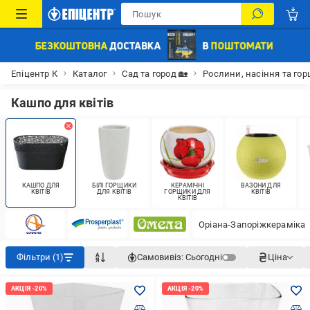
Епіцентр К
Каталог
Сад та город 🏡
Рослини, насіння та гор
Кашпо для квітів
КАШПО ДЛЯ
БІЛІ ГОРЩИКИ
КЕРАМІЧНІ
ВАЗОНИ ДЛЯ
КВІТІВ
ДЛЯ КВІТІВ
ГОРЩИКИ ДЛЯ
КВІТІВ
КВІТІВ
Оріана-Запоріжкераміка
Фільтри (1)
Самовивіз:
Сьогодні
Ціна