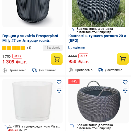
Безкоштовна доставка
в поштомати Епіцентр
Горщик для квітів Prosperplast
Кашпо зі штучного ротанга 20 л
Milly 47 см Антрацитовий
(БР2)
(DBML470-S433)
оцінити
1
15 варіантів
1 150
-
200
₴
1 750
-
441
₴
950
1 309
₴/шт.
₴/шт.
Привеземо
Доставимо
Привеземо
Доставимо
Безкоштовна доставка
До -10% з суперкредиткою Visa Вигода
в поштомати Епіцентр
346.75
₴/шт.