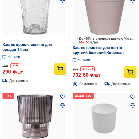
До -10% з суперкредиткою Visa Вигода
667.66
₴/шт.
Кашпо кракле скляне для
Кашпо пластик для квітів
орхідеї 14 см
круглий бежевий Koopman
оцінити
(Y54198610)
оцінити
320
-
30
₴
937
-
234.20
₴
290
₴/шт.
702.80
₴/шт.
Доставимо
Cамовивіз
Доставимо