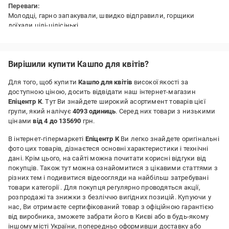
Переваги:
Молодці, гарно запакували, швидко відправили, горщики
доїхали цілі-цілісінькі
Недоліки:
-
Вирішили купити Кашпо для квітів?
Для того, щоб купити
Кашпо для квітів
високої якості за
доступною ціною, досить відвідати наш інтернет-магазин
Епіцентр К
. Тут Ви знайдете широкий асортимент товарів цієї
групи, який налічує
4093 одиниць
. Серед них товари з низькими
цінами
від 4 до 135690
грн.
В інтернет-гіпермаркеті
Епіцентр К
Ви легко знайдете оригінальні
фото цих товарів, дізнаєтеся основні характеристики і технічні
дані. Крім цього, на сайті можна почитати корисні відгуки від
покупців. Також тут можна ознайомитися з цікавими статтями з
різних тем і подивитися відеоогляди на найбільш затребувані
товари категорії
. Для покупця регулярно проводяться акції,
розпродажі та знижки з безліччю вигідних позицій. Купуючи у
нас, Ви отримаєте сертифікований товар з офіційною гарантією
від виробника, зможете забрати його в Києві або в будь-якому
іншому місті України, попередньо оформивши доставку або