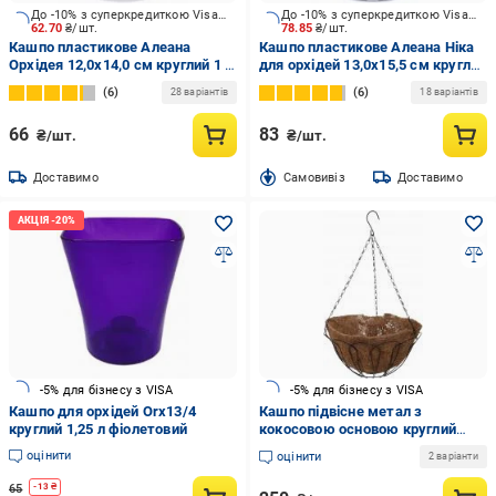
До -10% з суперкредиткою Visa Вигода
До -10% з суперкредиткою Visa Вигода
62.70
₴/шт.
78.85
₴/шт.
Кашпо пластикове Алеана
Кашпо пластикове Алеана Ніка
Oрхідея 12,0х14,0 см круглий 1 л
для орхідей 13,0x15,5 см круглий
прозорий (113093)
1,1 л прозорий (114050)
6
6
28 варіантів
18 варіантів
66
83
₴/шт.
₴/шт.
Доставимо
Cамовивіз
Доставимо
-5% для бізнесу з VISA
-5% для бізнесу з VISA
Кашпо для орхідей Orx13/4
Кашпо підвісне метал з
круглий 1,25 л фіолетовий
кокосовою основою круглий
чорний (HY11-35-14)
оцінити
оцінити
2 варіанти
65
-
13
₴