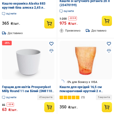
Кашпо зі штучного ротанга 20 л
Кашпо кераміка Alaska 883
(23470199)
круглий біла аляска 2,45 л
оцінити
Scheurich (269412)
оцінити
1 200
-
225
₴
365
975
₴/шт.
₴/шт.
Привеземо
Доставимо
Доставимо
-5% для бізнесу з VISA
Горщик для квітів Prosperplast
Кашпо для орхідей 16,5 см
Milly Round 11 см Білий (DMI110-
помаранчевий круглий 2 л
S449)
помаранчевий
оцінити
1
45 варіантів
5 варіантів
85
-
22
₴
350
₴/шт.
63
₴/шт.