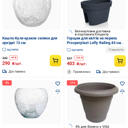
Безкоштовна доставка
в поштомати Епіцентр
Кашпо Куля кракле скляне для
Горщик для квітів на перила
орхідеї 12 см
Prosperplast Lofly Railing 40 см
Антрацит (DLOFR400-S433)
оцінити
оцінити
10 варіантів
330
-
40
₴
537
-
134
₴
290
403
₴/шт.
₴/шт.
Доставимо
Привеземо
Доставимо
-5% для бізнесу з VISA