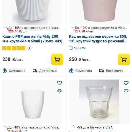
До -10% з суперкредиткою Visa Вигода
До -10% з суперкредиткою Visa Вигода
226.10
₴/шт.
237.50
₴/шт.
Кашпо PRP для квітів Milly 200
Кашпо під вазони кераміка 808,
мм круглий 4 л білий (73502-449)
13", круглий пудрово-рожевий
0,947 л Scheurich (304167)
1
оцінити
238
250
₴/шт.
₴/шт.
Cамовивіз
Доставимо
Cамовивіз
Доставимо
До -10% з суперкредиткою Visa Вигода
-5% для бізнесу з VISA
214.70
₴/шт.