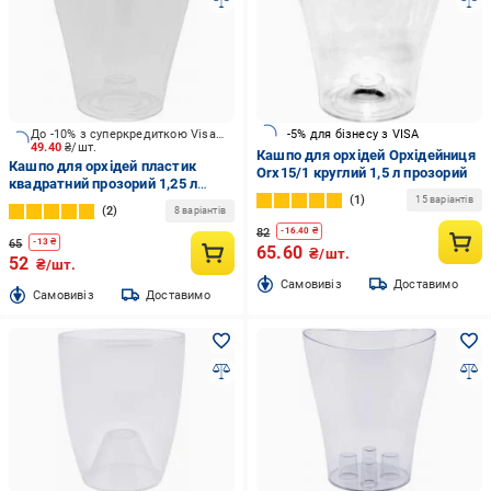
До -10% з суперкредиткою Visa Вигода
-5% для бізнесу з VISA
49.40
₴/шт.
Кашпо для орхідей Орхідейниця
Кашпо для орхідей пластик
Orx15/1 круглий 1,5 л прозорий
квадратний прозорий 1,25 л
1
Тарлев
15 варіантів
2
8 варіантів
82
-
16.40
₴
65
-
13
₴
65.60
₴/шт.
52
₴/шт.
Cамовивіз
Доставимо
Cамовивіз
Доставимо