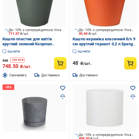
До -10% з суперкредиткою Visa Вигода
До -10% з суперкредиткою Visa Вигода
711.07
₴/шт.
45.60
₴/шт.
Кашпо пластик для квітів
Кашпо кераміка класичний б/п 9
круглий зелений Koopman
см круглий теракот 0,2 л Spang
(Y54199860)
(1)
оцінити
оцінити
998
-
249.50
₴
48
₴/шт.
748.50
₴/шт.
Cамовивіз
Доставимо
Доставимо
До -10% з суперкредиткою Visa Вигода
408.50
₴/шт.