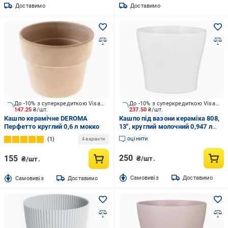
Доставимо
Доставимо
До -10% з суперкредиткою Visa Вигода
До -10% з суперкредиткою Visa Вигода
147.25
₴/шт.
237.50
₴/шт.
Кашпо керамічне DEROMA
Кашпо під вазони кераміка 808,
Перфетто круглий 0,6 л мокко
13", круглий молочний 0,947 л
Scheurich (269398)
оцінити
1
4 варіанти
250
155
₴/шт.
₴/шт.
Cамовивіз
Доставимо
Cамовивіз
Доставимо