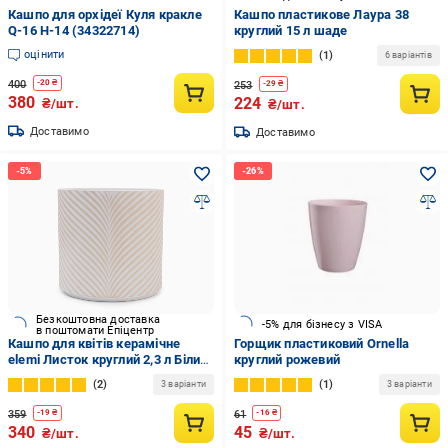
Кашпо для орхідеї Куля кракле
Кашпо пластикове Лаура 38
Q-16 H-14 (34322714)
круглий 15 л шаде
оцінити
1
6 варіантів
400
-
20
₴
253
-
29
₴
380
224
₴/шт.
₴/шт.
Доставимо
Доставимо
Безкоштовна доставка
-5% для бізнесу з VISA
в поштомати Епіцентр
Кашпо для квітів керамічне
Горщик пластиковий Ornella
elemi Листок круглий 2,3 л Білий/
круглий рожевий
Бежевий (УТ-00094976)
2
1
3 варіанти
3 варіанти
359
61
-
19
₴
-
16
₴
340
45
₴/шт.
₴/шт.