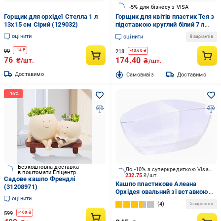
-5% для бізнесу з VISA
Горщик для орхідеї Стелла 1 л
Горщик для квітів пластик Тея з
13х15 см Сірий (129032)
підставкою круглий білий 7 л
(T23wh)
оцінити
оцінити
8 варіантів
90
-
14
₴
218
-
43.60
₴
76
174.40
₴/шт.
₴/шт.
Доставимо
Cамовивіз
Доставимо
Безкоштовна доставка
До -10% з суперкредиткою Visa Вигода
в поштомати Епіцентр
232.75
₴/шт.
Садове кашпо Френдлі
Кашпо пластикове Алеана
(31208971)
Орхідея овальний зі вставкою
оцінити
32,0х14,0 см овальний прозорий
4
5 варіантів
(115050)
599
-
100
₴