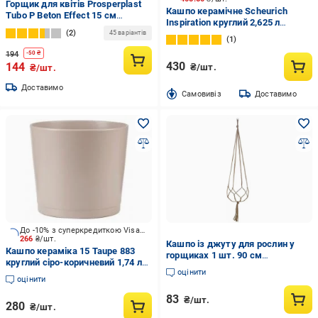
Горщик для квітів Prosperplast
Кашпо керамічне Scheurich
Tubo P Beton Effect 15 см
Inspiration круглий 2,625 л
Маренго (DPOP150E-425U)
2
молочний
45 варіантів
1
194
-
50
₴
430
144
₴/шт.
₴/шт.
Доставимо
Cамовивіз
Доставимо
До -10% з суперкредиткою Visa Вигода
266
₴/шт.
Кашпо із джуту для рослин у
Кашпо кераміка 15 Taupe 883
горщиках 1 шт. 90 см
круглий сіро-коричневий 1,74 л
Коричневий (2789190655)
оцінити
Scheurich (269415)
оцінити
83
₴/шт.
280
₴/шт.