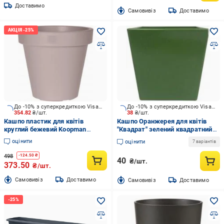
Доставимо
Cамовивіз
Доставимо
До -10% з суперкредиткою Visa Вигода
До -10% з суперкредиткою Visa Вигода
354.82
₴/шт.
38
₴/шт.
Кашпо пластик для квітів
Кашпо Оранжерея для квітів
круглий бежевий Koopman
"Квадрат" зелений квадратний
(Y54198600)
0,45 л
оцінити
оцінити
7 варіантів
498
-
124.50
₴
40
₴/шт.
373.50
₴/шт.
Cамовивіз
Доставимо
Cамовивіз
Доставимо