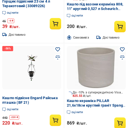
Горщик підвісний 23 см 4 л
Кашпо під вазони кераміка 808,
Теракотовий (33089226)
11" круглий 0,527 л Scheurich
оцінити
(269397)
оцінити
45
-
6
₴
39
200
₴/шт.
₴/шт.
Доставимо
Cамовивіз
Доставимо
До -10% з суперкредиткою Visa Вигода
825.55
₴/шт.
Кашпо підвісне Engard Райська
Кашпо кераміка PILLAR
пташка (BF 21)
21,6х18см круглий граніт Spang
оцінити
(1029148)
оцінити
440
-
220
₴
220
869
₴/шт.
₴/шт.