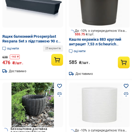
До -10% з суперкредиткою Visa Вигода
555.75
₴/шт.
Ящик балконний Prosperplast
Кашпо кераміка 883 круглий
Respana Set з підставкою 90 см
антрацит 7,53 л Scheurich
Антрацит (ISE900P-S433)
оцінити
(304169)
25 варіантів
оцінити
638
-
162
₴
585
476
₴/шт.
₴/шт.
Доставимо
Доставимо
Безкоштовна доставка
До -10% з суперкредиткою Visa Вигода