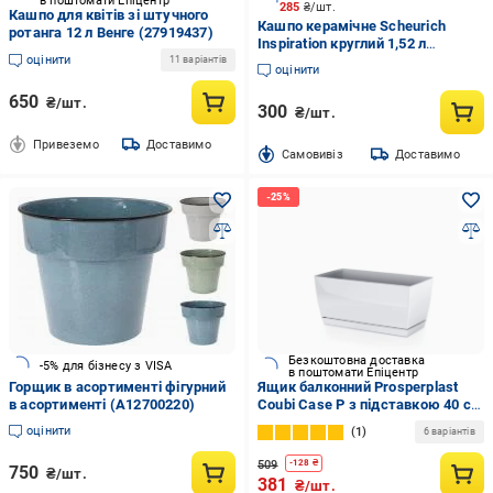
в поштомати Епіцентр
285
₴/шт.
Кашпо для квітів зі штучного
Кашпо керамічне Scheurich
ротанга 12 л Венге (27919437)
Inspiration круглий 1,52 л
оцінити
молочний
11 варіантів
оцінити
650
₴/шт.
300
₴/шт.
Привеземо
Доставимо
Cамовивіз
Доставимо
Безкоштовна доставка
-5% для бізнесу з VISA
в поштомати Епіцентр
Горщик в асортименті фігурний
Ящик балконний Prosperplast
в асортименті (A12700220)
Coubi Case P з підставкою 40 см
Білий (DUPP400-S449)
оцінити
1
6 варіантів
509
-
128
₴
750
₴/шт.
381
₴/шт.