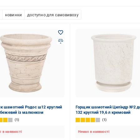
новинки
доступно для самовивозу
к шамотний Родос ш12 круглий
Горщик шамотний Циліндр №2 д
л бежевий із малюнком
132 круглий 19,6 л кремовий
1
1
 в наявності
Немає в наявності