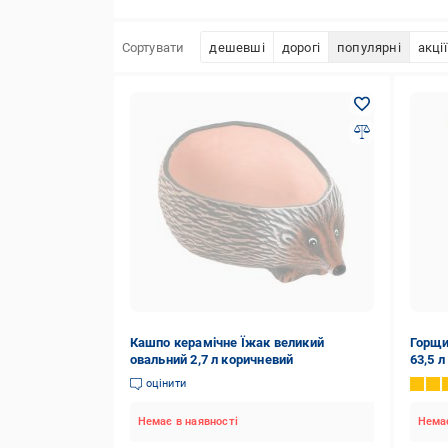
Сортувати
дешевші
дорогі
популярні
акції
Кашпо керамічне Їжак великий
Горщи
овальний 2,7 л коричневий
63,5 
оцінити
Немає в наявності
Немає