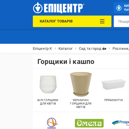
КИ
Киї
КАТАЛОГ ТОВАРІВ
Епіцентр К
Каталог
Сад та город 🏡
Рослини,
Горщики і кашпо
БІЛІ ГОРЩИКИ
КЕРАМІЧНІ
ПРЯМОКУТНІ
ДЛЯ КВІТІВ
ГОРЩИКИ ДЛЯ
КВІТІВ