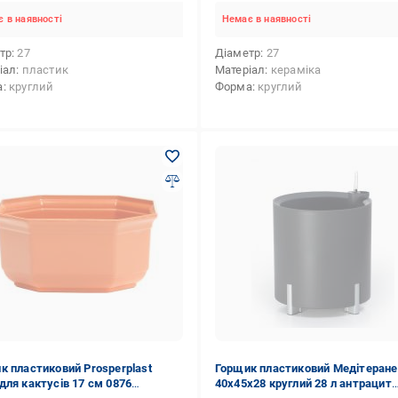
 в наявності
Немає в наявності
тр
27
Діаметр
27
іал
пластик
Матеріал
кераміка
а
круглий
Форма
круглий
к пластиковий Prosperplast
Горщик пластиковий Медітеране
для кактусів 17 см 0876
40x45x28 круглий 28 л антрацит