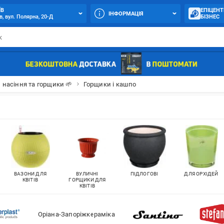
ЇВ
ЕПІЦЕНТ
ІНФОРМАЦІЯ
в, вул. Полярна, 20-Д
БІЗНЕС
 насіння та горщики 🌱
Горщики і кашпо
ВАЗОНИ ДЛЯ
ВУЛИЧНІ
ПІДЛОГОВІ
ДЛЯ ОРХІДЕЙ
КВІТІВ
ГОРЩИКИ ДЛЯ
КВІТІВ
Оріана-Запоріжкераміка