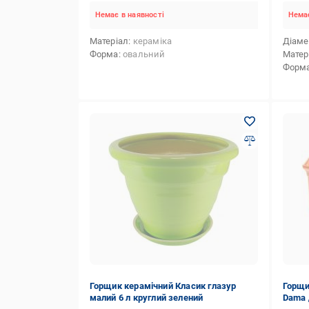
Немає в наявності
Немає
Матеріал
кераміка
Діаме
Форма
овальний
Матер
Форм
Горщик керамічний Класик глазур
Горщи
малий 6 л круглий зелений
Dama 