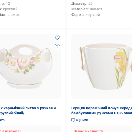
тр
42
Діаметр
26
а
круглий
Матеріал
шамот
іал
шамот
Форма
круглий
к керамічний литво з ручками
Горщик керамічний Конус середн
круглий білий/
бамбуковими ручками Р135 ова
білий із малюнком/
нити
оцінити
 в наявності
Немає в наявності