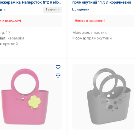
іжкераміка Наперсток №2 Hello
прямокутний 11,5 л коричневий
й 1,6 л синій
оцінити
нити
3 варіанти
Немає в наявності
 в наявності
тр
17
Матеріал
пластик
іал
кераміка
Форма
прямокутний
а
круглий