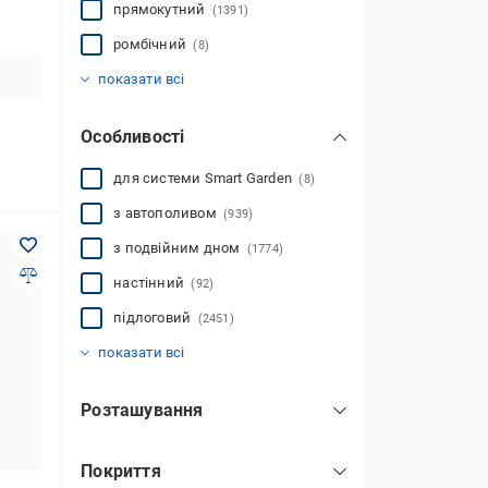
прямокутний
(1391)
ромбічний
(8)
трикутний
фігурний
(1188)
(25)
показати всі
Особливості
для системи Smart Garden
(8)
з автополивом
(939)
з подвійним дном
(1774)
настінний
(92)
підлоговий
(2451)
декоративний
звичайний
на ніжці
(422)
(5222)
(9631)
показати всі
Розташування
на перила
(153)
Покриття
на стовп
(3)