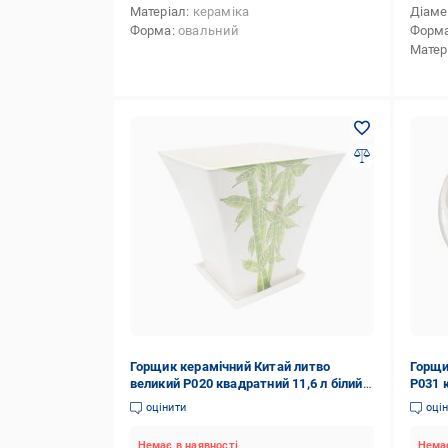
Матеріал
кераміка
Діаме
Форма
овальний
Форм
Матер
Горщик керамічний Китай литво
Горщи
великий Р020 квадратний 11,6 л білий
Р031 
із малюнком
оцінити
оці
Немає в наявності
Немає