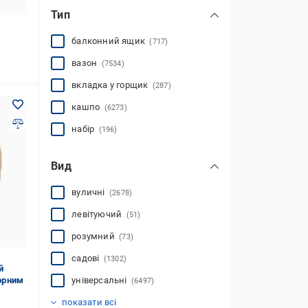
Тип
балконний ящик
(717)
вазон
(7534)
вкладка у горщик
(287)
кашпо
(6273)
набір
(196)
Вид
вуличні
(2678)
левітуючий
(51)
розумний
(73)
садові
(1302)
й
чорним
універсальні
(6497)
інтер'єрні
(5492)
показати всі