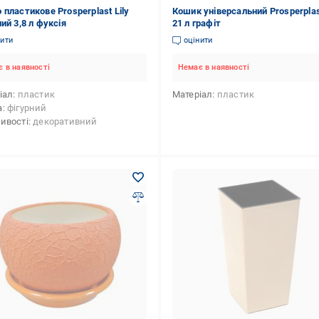
 пластикове Prosperplast Lily
Кошик універсальний Prosperplast
ий 3,8 л фуксія
21 л графiт
нити
оцінити
 в наявності
Немає в наявності
іал
пластик
Матеріал
пластик
а
фігурний
ивості
декоративний