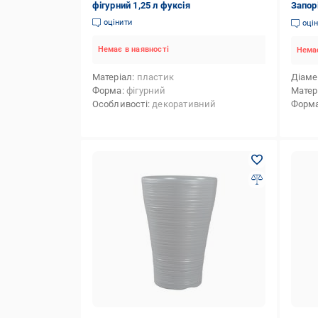
фігурний 1,25 л фуксія
Запор
кругли
оцінити
оці
Немає в наявності
Немає
Матеріал
пластик
Діаме
Форма
фігурний
Матер
Особливості
декоративний
Форм