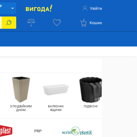
Р
Увійти
Кошик
З ПОДВІЙНИМ
БАЛКОННІ
ПІДВІСНІ
ПРОЗОРІ
ДНОМ
ЯЩИКИ
ГОРЩИКИ ДЛЯ
КВІТІВ
PRP
Ламела