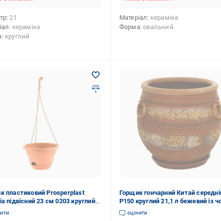
тр
21
Матеріал
кераміка
іал
кераміка
Форма
овальний
а
круглий
к пластиковий Prosperplast
Горщик гончарний Китай середні
ia підвісний 23 см 0203 круглий
Р150 круглий 21,1 л бежевий із 
от (0203)
нити
оцінити