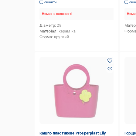
квадр
оцінити
оці
Немає в наявності
Немає
Діаметр
28
Матер
Матеріал
кераміка
Форм
Форма
круглий
Кашпо пластикове Prosperplast Lily
Горщи