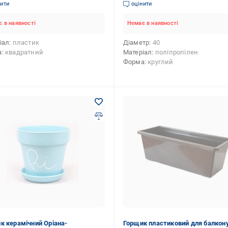
атний теракот (0876)
матовий
нити
оцінити
 в наявності
Немає в наявності
іал
пластик
Діаметр
40
а
квадратний
Матеріал
поліпропілен
Форма
круглий
к керамічний Оріана-
Горщик пластиковий для балкон