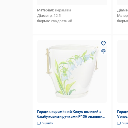
Матеріал
кераміка
Діаме
Діаметр
22.5
Матер
Форма
квадратний
Форм
Горщик керамічний Конус великий з
Горщи
бамбуковими ручками Р136 овальний
Venez
білий/
терак
оцінити
оці