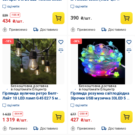
DC2148W10)
оцінити
оцінити
539
-
105
₴
390
₴/шт.
434
₴/шт.
Привеземо
Доставимо
Привеземо
Доставимо
Безкоштовна доставка
Безкоштовна доставка
в поштомати Епіцентр
в поштомати Епіцентр
Гірлянда вулична ретро Белт-
Гірлянда розумна світлодіодна
Лайт 10 LED ламп G45 E27 5 м
Зірочки USB музична 33LED 5 м
IP44 220 В Білий теплий (38-
Multi (99296342)
оцінити
оцінити
6508)
1 623
677
-
304
₴
-
250
₴
1 319
427
₴/шт.
₴/шт.
Привеземо
Доставимо
Привеземо
Доставимо