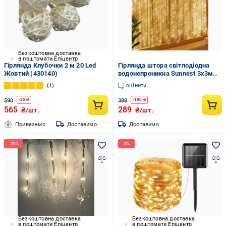
Безкоштовна доставка
в поштомати Епіцентр
Гірлянда Клубочки 2 м 20 Led
Гірлянда штора світлодіодна
Жовтий (430140)
водонепроникна Sunnest 3х3м
300LED USB з пультом Теплий
1
оцінити
білий (SUN-300N)
590
389
-
25
₴
-
100
₴
565
289
₴/шт.
₴/шт.
Привеземо
Доставимо
Доставимо
Безкоштовна доставка
Безкоштовна доставка
в поштомати Епіцентр
в поштомати Епіцентр