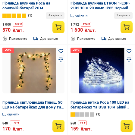
Гірлянда вулична Роса на
Гірлянда вулична ETRON 1-ESP-
сонячній батареї 20 м
2102 10 м 20 ламп IP65 Чорний
Різнокольоровий (1000-S-106-
1
оцінити
4 варіанти
2 варіанти
20-M)
1 000
1 792
-
430
₴
-
192
₴
570
1 600
₴/шт.
₴/шт.
Привеземо
Доставимо
Привеземо
Доставимо
Гірлянда світлодіодна Плющ 50
Гірлянда нитка Роса 100 LED на
LED на батарейках для дому та
батарейках та USB 10 м Білий
свят 2,4 м Тепле біле світло/
(bafa2cd4)
оцінити
1
Зелений (2793700785)
340
250
-
170
₴
-
91
₴
170
159
₴/шт.
₴/шт.