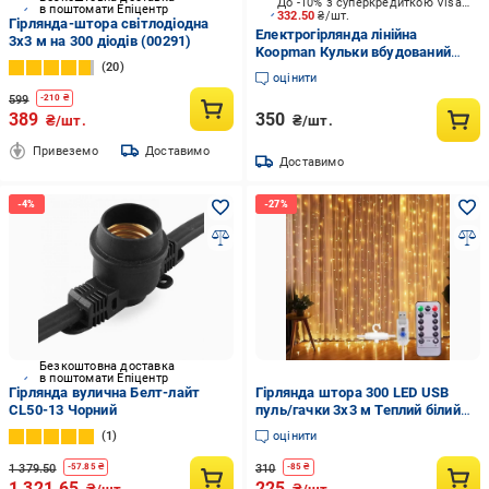
До -10% з суперкредиткою Visa Вигода
в поштомати Епіцентр
332.50
₴/шт.
Гірлянда-штора світлодіодна
Електрогірлянда лінійна
3х3 м на 300 діодів (00291)
Koopman Кульки вбудований
20
світлодіод (LED) 10 ламп 1,5 м
оцінити
(AMZ000530)
599
-
210
₴
389
350
₴/шт.
₴/шт.
Привеземо
Доставимо
Доставимо
Безкоштовна доставка
в поштомати Епіцентр
Гірлянда вулична Белт-лайт
Гірлянда штора 300 LED USB
CL50-13 Чорний
пуль/гачки 3х3 м Теплий білий
(29854805)
1
оцінити
1 379.50
310
-
57.85
₴
-
85
₴
1 321.65
225