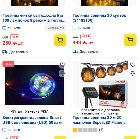
Гірлянда-нитки світодіодна 6 м
Гірлянда сонячна 30 кульок
100 лампочок 8 режимів теплий
(34183100)
Білий (SZ-1110-07)
оцінити
оцінити
28 варіантів
600
-
102
₴
300
-
50
₴
498
250
₴/шт.
₴/шт.
Доставимо
Доставимо
Безкоштовна доставка
-5% для бізнесу з VISA
в поштомати Епіцентр
Електрогірлянда лінійна Smart
Гірлянда сонячна 20 м 20
USB світлодіодна (LED) 50 ламп
лампочок SuperLED Flame з
5 м (STR50L)
ефектом полум’я IP65
оцінити
1
(33977432)
-
70
₴