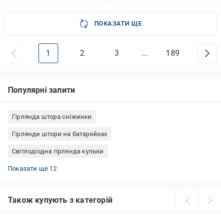
ПОКАЗАТИ ЩЕ
1
2
3
...
189
Популярні запити
Гірлянда штора сніжинки
Гірлянди штори на батарейках
Світлодіодна гірлянда кульки
Гірлянди світлодіодні 10 м
Гірлянди роса 5 метрів
Вуличні гірлянди лампочки
Гірлянда світлодіодна бахрома
Гірлянда роса від батарейок
Гірлянди USB 10 метрів
Гірлянди зовнішня бахрома
Гірлянди роса 20 метрів
Гірлянди від сонячних батарей для саду
Гірлянди роса 2 метра
Гірлянди світлодіодні зірки
Гірлянди роса 100 метрів
Показати ще 12
Також купують з категорій