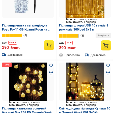
Безкоштовна доставка
в поштомати Епіцентр
Гірлянда-нитка світлодіодна
Гірлянда штора USB 10 гачків 8
Foyu Fo-11-39 Краплі Роси на
режимів 300 Led 3х3 м
сонячній батареї
5
3
3 варіанти
водонепроникна 10 м 100LED
Холодний білий (cfae088a)
599
-
209
₴
485
-
95
₴
390
390
₴/шт.
₴/шт.
Доставимо
Привеземо
Доставимо
Безкоштовна доставка
Безкоштовна доставка
в поштомати Епіцентр
в поштомати Епіцентр
Гірлянда кульки на сонячній
Світлодіодна гірлянда Кульки 10
батареї 5 м 20 LED Теплий білий
м Теплий білий (WLS-QX-