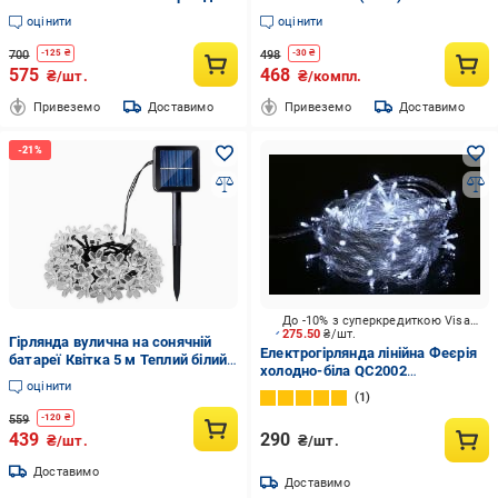
220V IP44 Теплий білий
оцінити
оцінити
700
498
-
125
₴
-
30
₴
575
468
₴/шт.
₴/компл.
Привеземо
Доставимо
Привеземо
Доставимо
До -10% з суперкредиткою Visa Вигода
275.50
₴/шт.
Гірлянда вулична на сонячній
Електрогірлянда лінійна Феєрія
батареї Квітка 5 м Теплий білий
холодно-біла QC2002
(23457582701)
оцінити
вбудований світлодіод (LED) 100
1
ламп 10 м (QC2002-1)
559
-
120
₴
439
290
₴/шт.
₴/шт.
Доставимо
Доставимо