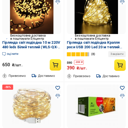
Безкоштовна доставка
Безкоштовна доставка
в поштомати Епіцентр
в поштомати Епіцентр
Гірлянда світлодіодна 10 м 220V
Гірлянда світлодіодна Крапля
480 leds Білий теплий (WLS-QX-
роси USB 200 Led 20 м теплий
DC2164W10)
Білий
оцінити
8
3 варіанти
590
-
200
₴
650
₴/шт.
390
₴/шт.
Привеземо
Доставимо
Привеземо
Доставимо