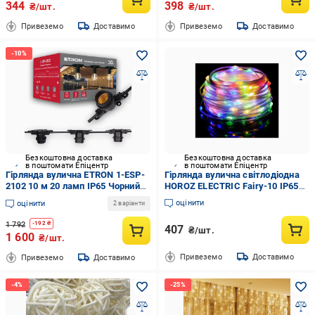
344
398
₴/шт.
₴/шт.
Привеземо
Доставимо
Привеземо
Доставимо
Безкоштовна доставка
Безкоштовна доставка
в поштомати Епіцентр
в поштомати Епіцентр
Гірлянда вулична ETRON 1-ESP-
Гірлянда вулична світлодіодна
2102 10 м 20 ламп IP65 Чорний
HOROZ ELECTRIC Fairy-10 IP65
(23788)
RGB (29909820)
оцінити
оцінити
2 варіанти
1 792
-
192
₴
407
₴/шт.
1 600
₴/шт.
Привеземо
Доставимо
Привеземо
Доставимо