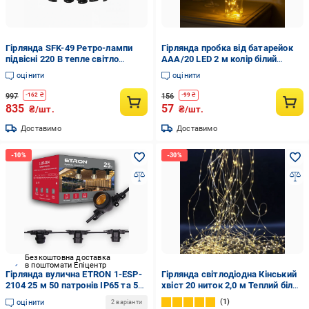
Гірлянда SFK-49 Ретро-лампи
Гірлянда пробка від батарейок
підвісні 220 В тепле світло
ААА/20 LED 2 м колір білий
вуличні
теплий без мерехтіння (33930)
оцінити
оцінити
997
156
-
162
₴
-
99
₴
835
57
₴/шт.
₴/шт.
Доставимо
Доставимо
Безкоштовна доставка
в поштомати Епіцентр
Гірлянда вулична ETRON 1-ESP-
Гірлянда світлодіодна Кінський
2104 25 м 50 патронів IP65 та 50
хвіст 20 ниток 2,0 м Теплий білий
лампочок 2W (23804)
(2391994072)
1
оцінити
2 варіанти