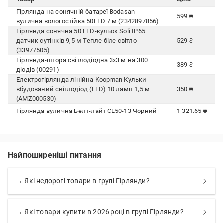
Гірлянда на сонячній батареї Bodasan
599 ₴
вулична вологостійка 50LED 7 м (2342897856)
Гірлянда сонячна 50 LED-кульок Soli IP65
датчик сутінків 9,5 м Тепле біле світло
529 ₴
(33977505)
Гірлянда-штора світлодіодна 3х3 м на 300
389 ₴
діодів (00291)
Електрогірлянда лінійна Koopman Кульки
вбудований світлодіод (LED) 10 ламп 1,5 м
350 ₴
(AMZ000530)
Гірлянда вулична Белт-лайт CL50-13 Чорний
1 321.65 ₴
Найпоширеніші питання
→ Які недорогі товари в групі Гірлянди?
→ Які товари купити в 2026 році в групі Гірлянди?