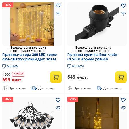
Безкоштовна доставка
Безкоштовна доставка
в поштомати Епіцентр
в поштомати Епіцентр
Гірлянда-штора 300 LED тепле
Гірлянда вулична Белт-лайт
біле світло/срібний дріт 3х3 м
CL50-8 Чорний (29883)
оцінити
оцінити
1 900
-
1 205
₴
845
₴/шт.
695
₴/шт.
Привеземо
Доставимо
Привеземо
Доставимо