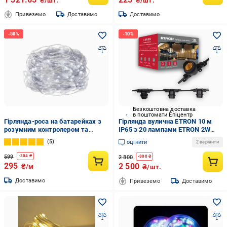
₴/шт.
₴/шт.
Привеземо
Доставимо
Доставимо
Безкоштовна доставка
в поштомати Епіцентр
Гірлянда-роса на батарейках з
Гірлянда вулична ETRON 10 м
розумним контролером та
IP65 з 20 лампами ETRON 2W
трьома режимами світла 50 LED
G45 E27 (18189586)
5
оцінити
2 варіанти
ламп 5 м Холодний білий
(f3274319)
599
-
304
₴
2 800
-
300
₴
295
2 500
₴/м
₴/шт.
Доставимо
Привеземо
Доставимо