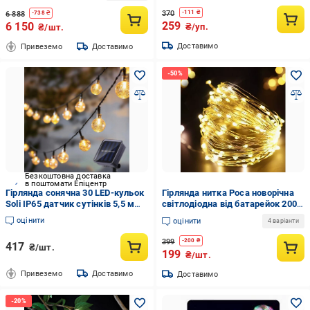
370
-
111
₴
6 888
-
738
₴
259
6 150
₴/уп.
₴/шт.
Доставимо
Привеземо
Доставимо
Безкоштовна доставка
в поштомати Епіцентр
Гірлянда сонячна 30 LED-кульок
Гірлянда нитка Роса новорічна
Soli IP65 датчик сутінків 5,5 м
світлодіодна від батарейок 200
Тепле біле світло (33977489)
LED 20 м Теплий Білий
оцінити
оцінити
4 варіанти
399
-
200
₴
417
₴/шт.
199
₴/шт.
Привеземо
Доставимо
Доставимо