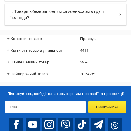
→ Товари з безкоштовним самовивозом в групі
Гірлянди?
⭐ Категорія товарів
Гірлянди
⭐ Кількість товарів у наявності
4411
⭐ Найдешевший товар
39 ₴
⭐ Найдорожчий товар
20 642 ₴
Підписуйтесь, щоб дізнаватись першим про акції та пропозиції
ПІДПИСАТИСЯ
bot