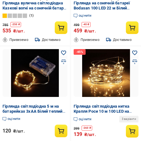
Гірлянда вулична світлодіодна
Гірлянда на сонячній батареї
Казкові вогні на сонячній батареї
Bodasan 100 LED 22 м Білий
з дистанційним керуванням
теплий (2329282574)
1
оцінити
(HA-83)
785
499
-
250
₴
-
40
₴
535
459
₴/шт.
₴/шт.
Привеземо
Доставимо
Привеземо
Доставимо
Гірлянда світлодіодна 5 м на
Гірлянда світлодіодна нитка
батарейках 3xAA Білий теплий
Крапля Роси 10 м 100 LED на
(WLS-H2188W5)
батарейках (4936219)
оцінити
оцінити
3 варіанти
399
-
260
₴
120
₴/шт.
139
₴/шт.