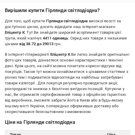
Вирішили купити Гірлянди світлодіодна?
Для того, щоб купити
Гірлянди світлодіодна
високої якості за
доступною ціною, досить відвідати наш інтернет-магазин
Епіцентр К
. Тут Ви знайдете широкий асортимент товарів цієї
групи, який налічує
4411 одиниць
. Серед них товари з низькими
цінами
від 38.72 до 29013
грн.
В інтернет-гіпермаркеті
Епіцентр К
Ви легко знайдете оригінальні
фото цих товарів, дізнаєтеся основні характеристики і технічні
дані. Крім цього, на сайті можна почитати корисні відгуки від
покупців. Також тут можна ознайомитися з цікавими статтями з
різних тем і подивитися відеоогляди на найбільш затребувані
товари категорії
. Для покупця регулярно проводяться акції,
розпродажі та знижки з безліччю вигідних позицій. Купуючи у
нас, Ви отримаєте сертифікований товар з офіційною гарантією
від виробника, зможете забрати його в Києві або в будь-якому
іншому місті України, попередньо оформивши доставку або
скориставшися безкоштовним самовивозом.
Ціни на Гірлянди світлодіодна
Товар
Ціна