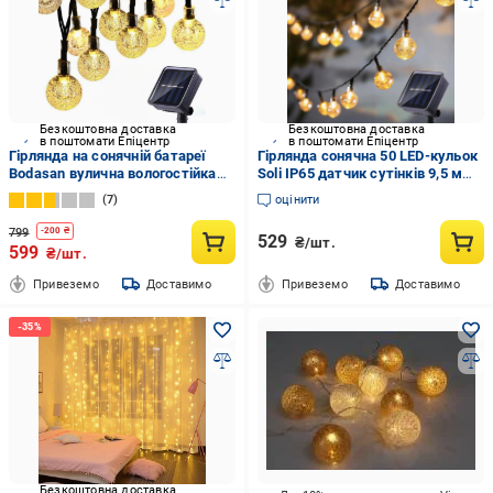
Безкоштовна доставка
Безкоштовна доставка
в поштомати Епіцентр
в поштомати Епіцентр
Гірлянда на сонячній батареї
Гірлянда сонячна 50 LED-кульок
Bodasan вулична вологостійка
Soli IP65 датчик сутінків 9,5 м
50LED 7 м (2342897856)
Тепле біле світло (33977505)
7
оцінити
799
-
200
₴
529
₴/шт.
599
₴/шт.
Привеземо
Доставимо
Привеземо
Доставимо
Безкоштовна доставка