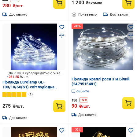
350
1 200
₴/компл.
280
₴/шт.
Доставимо
Привеземо
Доставимо
До -10% з суперкредиткою Visa Вигода
261.25
₴/шт.
Гірлянда краплі роси 3 м Білий
Гірлянда Eurolamp GL-
(2479515481)
100/10/60(S1) світлодіодна
оцінити
(LED) 100 ламп 10 м
1
130
-
40
₴
275
90
₴/шт.
₴/шт.
Доставимо
Доставимо