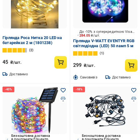
До -10% з суперкредиткою Visa Вигода
284.05
₴/шт.
Гірлянда Роса Нитка 20 LED на
Гірлянда V-WATT EVENTYR RGB
батарейках 2 м (1801238)
світлодіодна (LED) 50 ламп 5 м
2
1
45
₴/шт.
299
₴/шт.
Доставимо
Cамовивіз
Доставимо
Безкоштовна доставка
Безкоштовна доставка
в поштомати Епіцентр
в поштомати Епіцентр