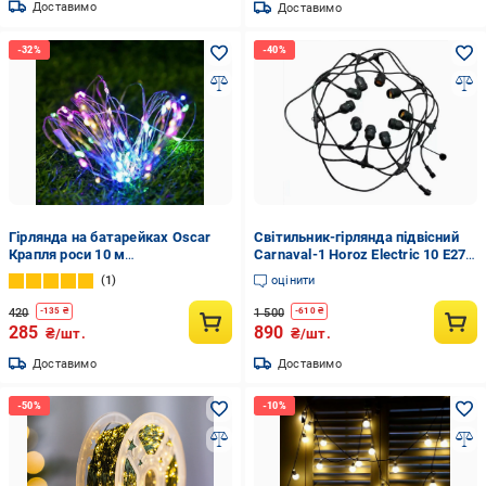
Доставимо
Доставимо
Гірлянда на батарейках Oscar
Світильник-гірлянда підвісний
Крапля роси 10 м
Carnaval-1 Horoz Electric 10 Е27
Різнокольоровий (20756861)
IP44 Чорний
1
оцінити
420
1 500
-
135
₴
-
610
₴
285
890
₴/шт.
₴/шт.
Доставимо
Доставимо