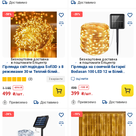
Доставимо
Доставимо
Безкоштовна доставка
Безкоштовна доставка
в поштомати Епіцентр
в поштомати Епіцентр
Гірлянда світлодіодна Sofi3D з 8
Гірлянда на сонячній батареї
режимами 30 м Теплий білий
Bodasan 100 LED 12 м Білий
(30ww-silicon)
теплий (2329273056)
оцінити
2
3 варіанти
499
-
100
₴
1 195
-
696
₴
399
499
₴/шт.
₴/шт.
Привеземо
Доставимо
Привеземо
Доставимо