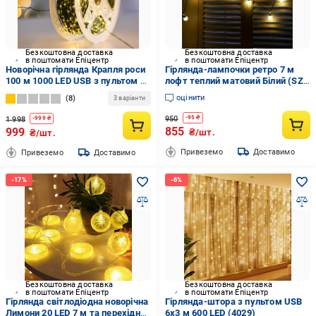
Безкоштовна доставка
Безкоштовна доставка
в поштомати Епіцентр
в поштомати Епіцентр
Новорічна гірлянда Крапля роси
Гірлянда-лампочки ретро 7 м
100 м 1000 LED USB з пультом 8
лофт теплий матовий Білий (SZ-
режимів провід зелений для
1365-07)
оцінити
8
3 варіанти
прикраси ялинки Теплий білий
(Е500315)
950
-
95
₴
1 998
-
999
₴
855
999
₴/шт.
₴/шт.
Привеземо
Доставимо
Привеземо
Доставимо
Безкоштовна доставка
Безкоштовна доставка
в поштомати Епіцентр
в поштомати Епіцентр
Гірлянда світлодіодна новорічна
Гірлянда-штора з пультом USB
Лимони 20 LED 7 м та перехідник
6x3 м 600 LED (4029)