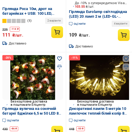
До -10% з суперкредиткою Visa Вигода
103.55
₴/шт.
Гірлянда Роса 10м, дрот на
Гірлянда Eurolamp світлодіодна
батарейках + USB: 100 LED,
(LED) 20 ламп 2 м (LED-GL-
теплий білий a29warmwhite
1
20/2/27)
2 варіанти
оцінити
4 варіанти
225
-
114
₴
111
109
₴/шт.
₴/шт.
Доставимо
Доставимо
Безкоштовна доставка
Безкоштовна доставка
в поштомати Епіцентр
в поштомати Епіцентр
Гірлянда вулична на сонячній
Декоративні лампи 5 метрів 10
батареї Бджілки 6,5 м 50 LED 8
лампочок теплий білий колір 8
режимів Теплий білий
режимів роботи з пультом
оцінити
оцінити
430
448
-
86
₴
-
50
₴