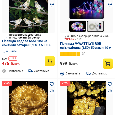
Безкоштовна доставка
До -10% з суперкредиткою Visa Вигода
в поштомати Епіцентр
949.05
₴/шт.
Гірлянда садова 6551/DM на
Гірлянда V-WATT LYS RGB
сонячній батареї 3,2 м з 5 LED-
світлодіодна (LED) 50 ламп 10 м
пташками на прищіпках Тепле
оцінити
світло (32157364)
1
599
-
123
₴
476
999
₴/шт.
₴/шт.
Привеземо
Доставимо
Cамовивіз
Доставимо