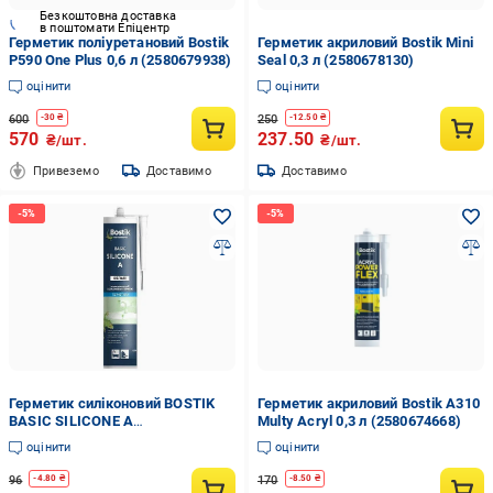
Безкоштовна доставка
в поштомати Епіцентр
Герметик поліуретановий Bostik
Герметик акриловий Bostik Mini
P590 One Plus 0,6 л (2580679938)
Seal 0,3 л (2580678130)
оцінити
оцінити
600
250
-
30
₴
-
12.50
₴
570
237.50
₴/шт.
₴/шт.
Привеземо
Доставимо
Доставимо
Герметик силіконовий BOSTIK
Герметик акриловий Bostik A310
BASIC SILICONE A
Multy Acryl 0,3 л (2580674668)
універсальний 280 мл
оцінити
оцінити
(2088751689)
96
170
-
4.80
₴
-
8.50
₴