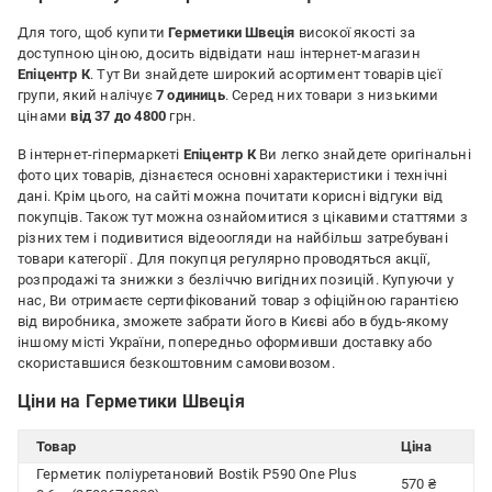
Для того, щоб купити
Герметики Швеція
високої якості за
доступною ціною, досить відвідати наш інтернет-магазин
Епіцентр К
. Тут Ви знайдете широкий асортимент товарів цієї
групи, який налічує
7 одиниць
. Серед них товари з низькими
цінами
від 37 до 4800
грн.
В інтернет-гіпермаркеті
Епіцентр К
Ви легко знайдете оригінальні
фото цих товарів, дізнаєтеся основні характеристики і технічні
дані. Крім цього, на сайті можна почитати корисні відгуки від
покупців. Також тут можна ознайомитися з цікавими статтями з
різних тем і подивитися відеоогляди на найбільш затребувані
товари категорії
. Для покупця регулярно проводяться акції,
розпродажі та знижки з безліччю вигідних позицій. Купуючи у
нас, Ви отримаєте сертифікований товар з офіційною гарантією
від виробника, зможете забрати його в Києві або в будь-якому
іншому місті України, попередньо оформивши доставку або
скориставшися безкоштовним самовивозом.
Ціни на Герметики Швеція
Товар
Ціна
Герметик поліуретановий Bostik P590 One Plus
570 ₴