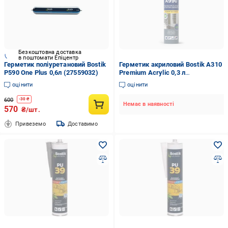
Безкоштовна доставка
в поштомати Епіцентр
Герметик поліуретановий Bostik
Герметик акриловий Bostik A310
P590 One Plus 0,6л (27559032)
Premium Acrylic 0,3 л
(2580674737)
оцінити
оцінити
600
-
30
₴
Немає в наявності
570
₴/шт.
Привеземо
Доставимо