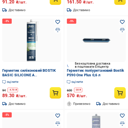
91.20
161.50
₴/шт.
₴/шт.
Доставимо
Доставимо
Безкоштовна доставка
в поштомати Епіцентр
Герметик силіконовий BOSTIK
Герметик поліуретановий Bostik
BASIC SILICONE A
P590 One Plus 0,6 л
універсальний безбарвний 280
оцінити
оцінити
мл (2088751774)
94
600
-
4.70
₴
-
30
₴
89.30
570
₴/шт.
₴/шт.
Доставимо
Привеземо
Доставимо