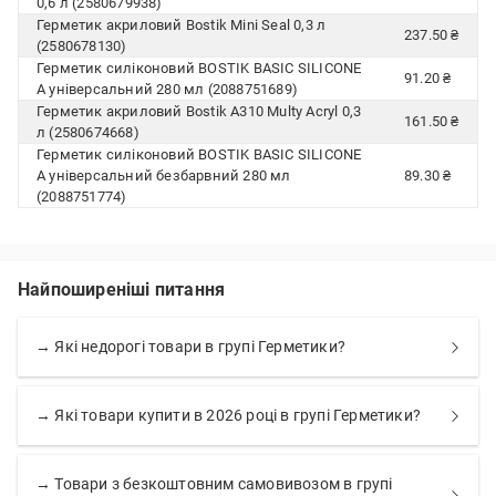
0,6 л (2580679938)
Герметик акриловий Bostik Mini Seal 0,3 л
237.50 ₴
(2580678130)
Герметик силіконовий BOSTIK BASIC SILICONE
91.20 ₴
A універсальний 280 мл (2088751689)
Герметик акриловий Bostik A310 Multy Acryl 0,3
161.50 ₴
л (2580674668)
Герметик силіконовий BOSTIK BASIC SILICONE
A універсальний безбарвний 280 мл
89.30 ₴
(2088751774)
Найпоширеніші питання
→ Які недорогі товари в групі Герметики?
→ Які товари купити в 2026 році в групі Герметики?
→ Товари з безкоштовним самовивозом в групі