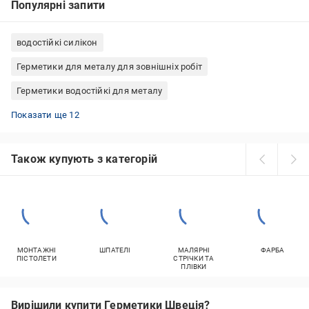
Популярні запити
водостійкі силікон
Герметики для металу для зовнішніх робіт
Герметики водостійкі для металу
Герметики силіконові прозорі санітарні
Герметики силіконові для металу
Акрил для зовнішніх робіт
Герметики акрилові 600 мл
Герметики чорні вогнестійкий
Герметики акрилові Lacrysil
Герметики для ванної кімнати санітарний
Герметики силіконові для басейну
Герметики акрилові Ceresit
Герметики прозорі для пластику
Герметики силіконові для плитки
Герметики силіконові 600 мл
Показати ще 12
Також купують з категорій
МОНТАЖНІ
ШПАТЕЛІ
МАЛЯРНІ
ФАРБА
ПІСТОЛЕТИ
СТРІЧКИ ТА
ПЛІВКИ
Вирішили купити Герметики Швеція?