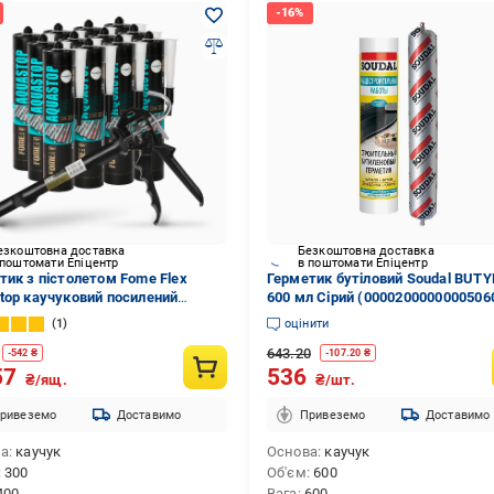
езкоштовна доставка
Безкоштовна доставка
 поштомати Епіцентр
в поштомати Епіцентр
тик з пістолетом Fome Flex
Герметик бутіловий Soudal BUT
top каучуковий посилений
600 мл Сірий (0000200000000506
нами 300 мл/12 шт. Прозорий
1
оцінити
-2-009-12)
643.20
-
542
₴
-
107.20
₴
57
536
₴/ящ.
₴/шт.
ривеземо
Доставимо
Привеземо
Доставимо
ва
каучук
Основа
каучук
300
Об'єм
600
400
Вага
600