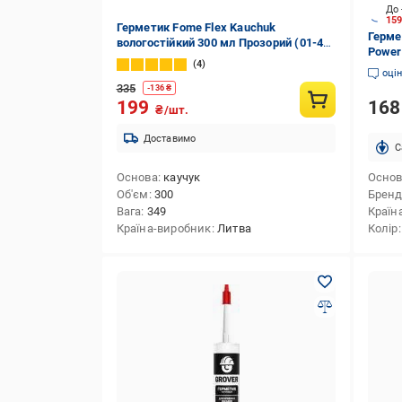
До 
15
Герметик Fome Flex Kauchuk
Герме
вологостійкий 300 мл Прозорий (01-4-
Power
2-010)
4
оці
335
-
136
₴
16
199
₴/шт.
Доставимо
C
Основа
каучук
Осно
Об'єм
300
Брен
Вага
349
Країн
Країна-виробник
Литва
Колір