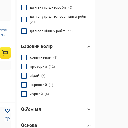
для внутрішніх робіт
(5)
для внутрішніх і зовнішніх робіт
(20)
Fome
для зовнішніх робіт
(15)
мл
Базовий колір
коричневий
(1)
прозорий
(12)
сірий
(5)
червоний
(1)
чорний
(6)
Об'єм мл
Основа