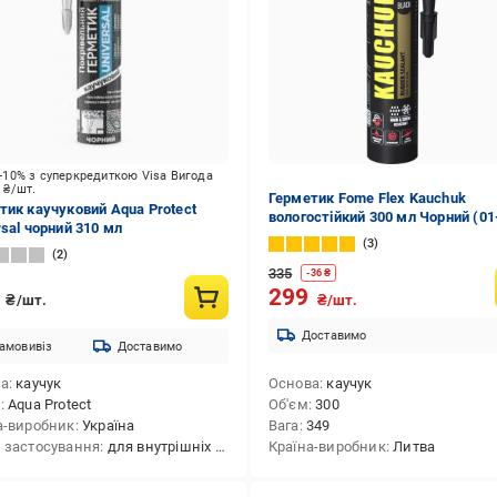
-10% з суперкредиткою Visa Вигода
2
₴/шт.
Герметик Fome Flex Kauchuk
тик каучуковий Aqua Protect
вологостійкий 300 мл Чорний (01
rsal чорний 310 мл
011)
3
2
335
-
36
₴
0
299
₴/шт.
₴/шт.
Доставимо
амовивіз
Доставимо
ва
каучук
Основа
каучук
д
Aqua Protect
Об'єм
300
а-виробник
Україна
Вага
349
 застосування
для внутрішніх і зовнішніх робіт,для внутрішніх робіт,для зовнішніх робіт
Країна-виробник
Литва