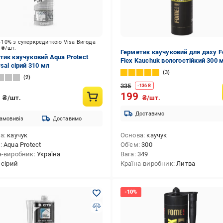
-10% з суперкредиткою Visa Вигода
2
₴/шт.
Герметик каучуковий для даху 
тик каучуковий Aqua Protect
Flex Kauchuk вологостійкий 300 
sal сірий 310 мл
Коричневий (01-4-2-012)
3
2
335
-
136
₴
0
199
₴/шт.
₴/шт.
Доставимо
амовивіз
Доставимо
ва
каучук
Основа
каучук
д
Aqua Protect
Об'єм
300
а-виробник
Україна
Вага
349
сірий
Країна-виробник
Литва