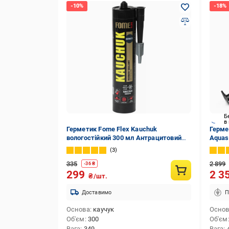
Б
в
Герметик Fome Flex Kauchuk
Герме
вологостійкий 300 мл Антрацитовий
Aquas
(01-4-2-015)
волок
3
(01-4
335
2 899
-
36
₴
299
2 3
₴/шт.
Доставимо
П
Основа
каучук
Осно
Об'єм
300
Об'єм
Вага
349
Вага