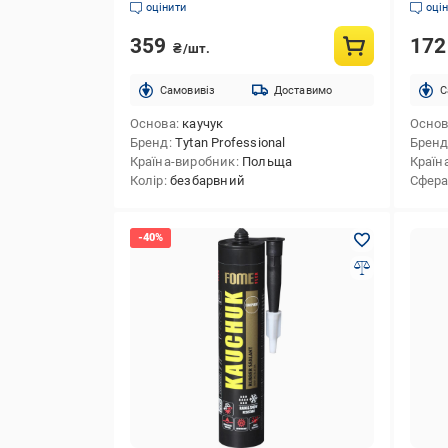
безбарвний 280 мл
оцінити
оці
359
17
₴/шт.
Cамовивіз
Доставимо
C
Основа
каучук
Осно
Бренд
Tytan Professional
Брен
Країна-виробник
Польща
Країн
Колір
безбарвний
Сфера