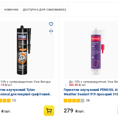
новинки
доступно для самовивозу
-10% з суперкредиткою Visa Вигода
До -10% з суперкредиткою Visa В
4.10
₴/шт.
265.05
₴/шт.
тик каучуковий Tytan
Герметик каучуковий PENOSIL Al
sional для покрівлі графітовий
Weather Sealant 919 прозорий 31
л
1
9
8
279
₴/шт.
₴/шт.