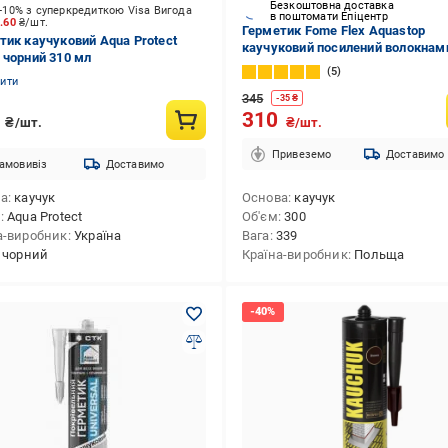
Безкоштовна доставка
-10% з суперкредиткою Visa Вигода
в поштомати Епіцентр
9.60
₴/шт.
Герметик Fome Flex Aquastop
тик каучуковий Aqua Protect
каучуковий посилений волокнам
 чорний 310 мл
мл Прозорий (01-4-2-009)
5
нити
345
-
35
₴
8
310
₴/шт.
₴/шт.
Привеземо
Доставимо
амовивіз
Доставимо
ва
каучук
Основа
каучук
д
Aqua Protect
Об'єм
300
а-виробник
Україна
Вага
339
чорний
Країна-виробник
Польща