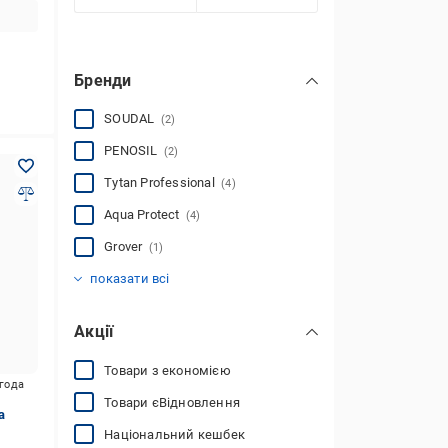
Бренди
SOUDAL
(2)
PENOSIL
(2)
Tytan Professional
(4)
Aqua Protect
(4)
Grover
(1)
Den Braven
TKK
APP
Fome Flex
(1)
(1)
(8)
(2)
показати всі
Акції
Товари з економією
игода
Товари єВідновлення
а
Національний кешбек