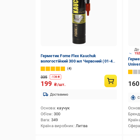
До 
15
Герметик Fome Flex Kauchuk
Герме
вологостійкий 300 мл Червоний (01-4-
Unive
2-013)
4
335
-
136
₴
16
199
₴/шт.
Доставимо
C
Основа
каучук
Осно
Об'єм
300
Брен
Вага
349
Країн
Країна-виробник
Литва
Сфера