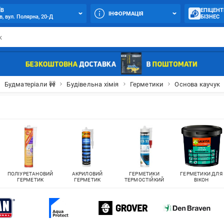
ЇВ
ЕПІЦЕНТ
ІНФОРМАЦІЯ
в, вул. Полярна, 20-Д
БІЗНЕС
Будматеріали 🚧
Будівельна хімія
Герметики
Основа каучук
ПОЛІУРЕТАНОВИЙ
АКРИЛОВИЙ
ГЕРМЕТИКИ
ГЕРМЕТИКИ ДЛЯ
ГЕРМЕТИК
ГЕРМЕТИК
ТЕРМОСТІЙКИЙ
ВІКОН