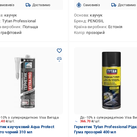
амовивіз
Доставимо
Cамовивіз
Доставимо
ва
каучук
Основа
каучук
д
Tytan Professional
Бренд
PENOSIL
а-виробник
Польща
Країна-виробник
Естонія
графітовий
Колір
прозорий
-10% з суперкредиткою Visa Вигода
До -10% з суперкредиткою Visa В
3.40
₴/шт.
366.70
₴/шт.
тик каучуковий Aqua Protect
Герметик Tytan Professional Рiдк
Pro чорний 310 мл
Гума прозорий 400 мл