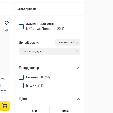
Фільтрувати
ЗАБРАТИ СЬОГОДНІ
Київ, вул. Полярна, 20-Д
Ви обрали
очистити всі
Основа:
каучук
Продавець
Епіцентр К
(10)
игода
Інший
l
(15)
0 мл
Ціна