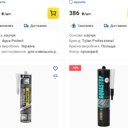
нити
оцінити
2
386
₴/шт.
₴/шт.
амовивіз
Доставимо
Cамовивіз
Доставимо
ва
каучук
Основа
каучук
д
Aqua Protect
Бренд
Tytan Professional
а-виробник
Україна
Країна-виробник
Польща
 застосування
для зовнішніх робіт
Колір
прозорий