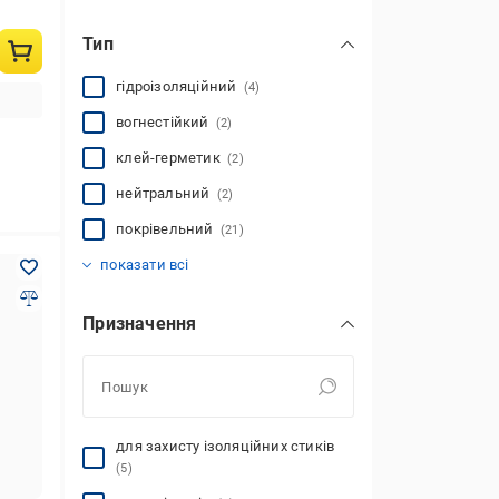
Тип
гідроізоляційний
(4)
вогнестійкий
(2)
клей-герметик
(2)
нейтральний
(2)
покрівельний
(21)
термостійкий
універсальний
(2)
(8)
показати всі
Призначення
для захисту ізоляційних стиків
(5)