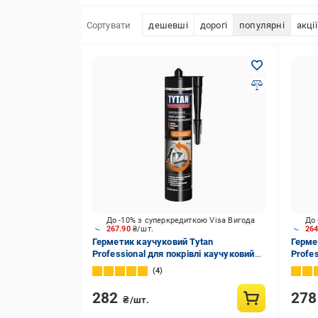
Сортувати
дешевші
дорогі
популярні
акції
До -10% з суперкредиткою Visa Вигода
До 
267.90
₴/шт.
26
Герметик каучуковий Tytan
Герме
Professional для покрівлі каучуковий
Profes
безбарвний 280 мл
280 м
4
282
27
₴/шт.