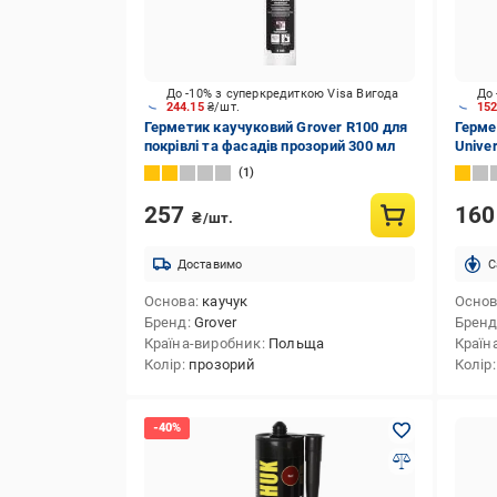
До -10% з суперкредиткою Visa Вигода
До 
244.15
₴/шт.
15
Герметик каучуковий Grover R100 для
Герме
покрівлі та фасадів прозорий 300 мл
Univer
1
257
16
₴/шт.
Доставимо
C
Основа
каучук
Осно
Бренд
Grover
Брен
Країна-виробник
Польща
Країн
Колір
прозорий
Колір