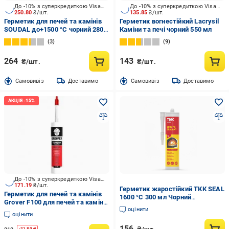
До -10% з суперкредиткою Visa Вигода
До -10% з суперкредиткою Visa Вигода
250.80
₴/шт.
135.85
₴/шт.
Герметик для печей та камінів
Герметик вогнестійкий Lacrysil
SOUDAL до+1500 °C чорний 280
Каміни та печі чорний 550 мл
мл
3
9
264
143
₴/шт.
₴/шт.
Cамовивіз
Доставимо
Cамовивіз
Доставимо
До -10% з суперкредиткою Visa Вигода
171.19
₴/шт.
Герметик жаростійкий ТКК SEAL
Герметик для печей та камінів
1600 °C 300 мл Чорний
Grover F100 для печей та камінів
(2098444084)
оцінити
чорний 300 мл
оцінити
156
-
31.80
₴