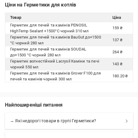
Ціни на Герметики для котлів
Товар
Ціна
Герметик для печей та камінів PENOSIL
159 ₴
HighTemp Sealant +1500°C чорний 310 мл
Герметик для печей та камінів BauGut до+1500
137 ₴
°C чорний 280 мл
Герметик для печей та камінів SOUDAL
264 ₴
до+1500 °C чорний 280 мл
Герметик вогнестійкий Lacrysil Каміни та печі
143 ₴
чорний 550 мл
Герметик для печей та камінів Grover F100 для
180.20 ₴
печей та камінів чорний 300 мл
Найпоширеніші питання
→ Які недорогі товари в групі Герметики?