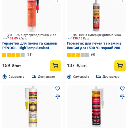
До -10% з суперкредиткою Visa Вигода
До -10% з суперкредиткою Visa Вигода
151.05
₴/шт.
130.15
₴/шт.
Герметик для печей та камінів
Герметик для печей та камінів
PENOSIL HighTemp Sealant
BauGut до+1500 °C чорний 280
+1500°C чорний 310 мл
мл
15
9
159
137
₴/шт.
₴/шт.
Cамовивіз
Доставимо
Cамовивіз
Доставимо