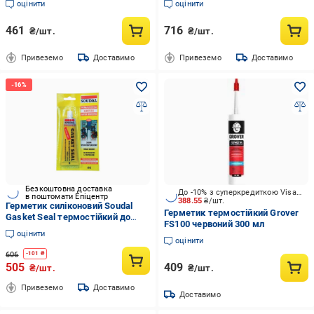
оцінити
оцінити
(23623)
461
716
₴/шт.
₴/шт.
Привеземо
Доставимо
Привеземо
Доставимо
Безкоштовна доставка
До -10% з суперкредиткою Visa Вигода
в поштомати Епіцентр
388.55
₴/шт.
Герметик силіконовий Soudal
Герметик термостійкий Grover
Gasket Seal термостійкий до
FS100 червоний 300 мл
285°С 60 г Червоний
оцінити
(000020000000060501)
оцінити
606
-
101
₴
505
409
₴/шт.
₴/шт.
Привеземо
Доставимо
Доставимо