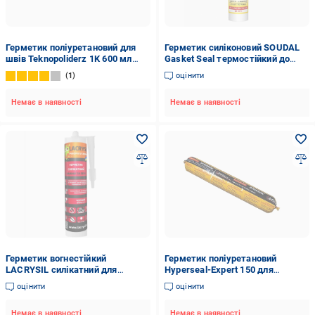
Герметик поліуретановий для
Герметик силіконовий SOUDAL
швів Teknopoliderz 1K 600 мл
Gasket Seal термостійкий до
Чорний (28546841)
285°С 280 мл 3 шт. Червоний
1
оцінити
(000020000000060001)
Немає в наявності
Немає в наявності
Герметик вогнестійкий
Герметик поліуретановий
LACRYSIL силікатний для
Hyperseal-Expert 150 для
камінів та печі 550 мл Чорний
ущільнення та запечатування
оцінити
оцінити
(2285255215)
швів 600 мл Чорний
Немає в наявності
Немає в наявності