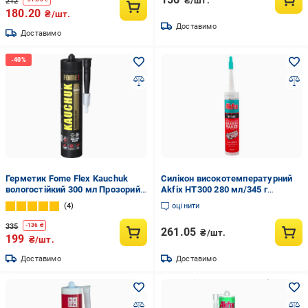
₴/шт.
212
180.20
₴/шт.
Доставимо
Доставимо
Герметик Fome Flex Kauchuk
Силікон високотемпературний
вологостійкий 300 мл Прозорий
Akfix HT300 280 мл/345 г
(01-4-2-010)
Червоний (28716198)
4
оцінити
335
-
136
₴
261.05
₴/шт.
199
₴/шт.
Доставимо
Доставимо