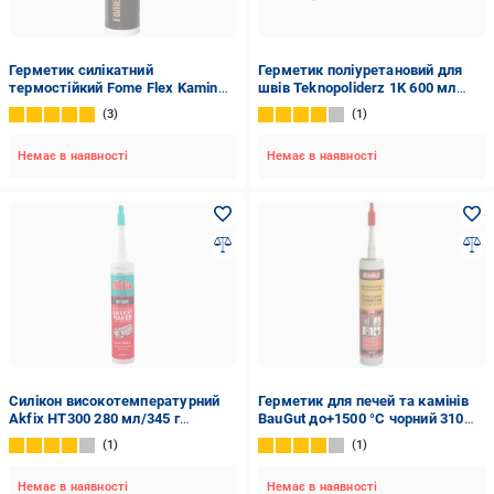
Герметик силікатний
Герметик поліуретановий для
термостійкий Fome Flex Kamin
швів Teknopoliderz 1K 600 мл
+1500°C 0,672 кг Чорний (01-4-2-
Сірий
3
1
007)
Немає в наявності
Немає в наявності
Силікон високотемпературний
Герметик для печей та камінів
Akfix HT300 280 мл/345 г
BauGut до+1500 °C чорний 310
Червоний SA077 (062888)
мл
1
1
Немає в наявності
Немає в наявності