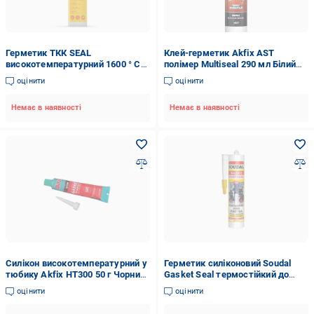
Герметик ТКК SEAL
Клей-герметик Akfix AST
високотемпературний 1600 ° C
полімер Multiseal 290 мл Бiлий
300 мл
(18666093)
оцінити
оцінити
Немає в наявності
Немає в наявності
Силікон високотемпературний у
Герметик силіконовий Soudal
тюбику Akfix HT300 50 г Чорний
Gasket Seal термостійкий до
(SA113)
285°С 280 мл Червоний
оцінити
оцінити
(000020000000060001)