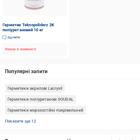
Герметик Teknopoliderz 2K
поліуретановий 10 кг
оцінити
Немає в наявності
Популярні запити
Герметики акрилові Lacrysil
Герметики поліуретанові SOUDAL
Герметики морозостійкі покрівельний
водостійкі силікон
Силікон для вікон
Герметики поліуретанові чорні
Герметики силіконові Tytan універсальні
Силікони термостійкі
Герметики прозорі для пластику
Герметики поліуретанові покрівельні
Герметики акрилові 600 мл
Герметики поліуретанові для бетону
Герметики водостійкі для металу
Герметики силіконові 600 мл
Герметики акрилові для заповнення швів
Показати ще 12