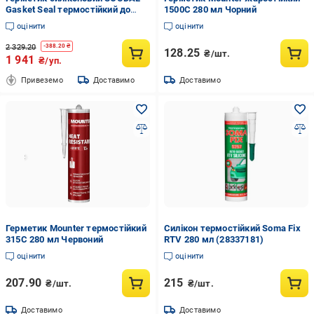
Gasket Seal термостійкий до
1500С 280 мл Чорний
285°С 60 г 4 шт. Червоний
оцінити
оцінити
(000020000000060501)
2 329.20
-
388.20
₴
128.25
₴/шт.
1 941
₴/уп.
Привеземо
Доставимо
Доставимо
Герметик Mounter термостійкий
Силікон термостійкий Soma Fix
315С 280 мл Червоний
RTV 280 мл (28337181)
оцінити
оцінити
207.90
215
₴/шт.
₴/шт.
Доставимо
Доставимо