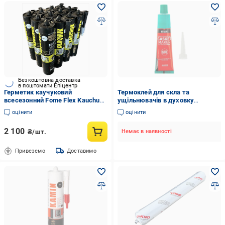
Безкоштовна доставка
в поштомати Епіцентр
Герметик каучуковий
Термоклей для скла та
всесезонний Fome Flex Kauchuk
ущільнювачів в духовку
вологостійкий 300 мл 12 шт.
високотемпературний
оцінити
оцінити
Прозорий (01-4-2-010-12) (01-4-
2-010-12)
2 100
₴/шт.
Немає в наявності
Привеземо
Доставимо