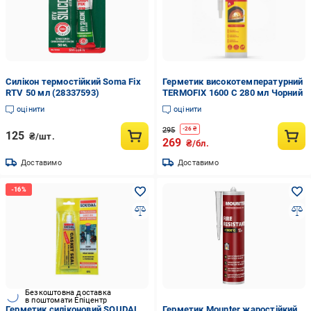
Силікон термостійкий Soma Fix
Герметик високотемпературний
RTV 50 мл (28337593)
TERMOFIX 1600 С 280 мл Чорний
оцінити
оцінити
295
-
26
₴
125
₴/шт.
269
₴/бл.
Доставимо
Доставимо
Безкоштовна доставка
в поштомати Епіцентр
Герметик силіконовий SOUDAL
Герметик Mounter жаростійкий