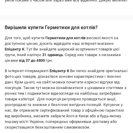
умов покаже з часом але зараз вже все відмінно. Дякую велике!!
Переваги:
Якість / Ціна
Недоліки:
Вирішили купити Герметики для котлів?
Поки що не бачу ніяких недоліків
Для того, щоб купити
Герметики для котлів
високої якості за
доступною ціною, досить відвідати наш інтернет-магазин
Епіцентр К
. Тут Ви знайдете широкий асортимент товарів цієї
групи, який налічує
31 одиниць
. Серед них товари з низькими
цінами
від 37 до 4800
грн.
В інтернет-гіпермаркеті
Епіцентр К
Ви легко знайдете оригінальні
фото цих товарів, дізнаєтеся основні характеристики і технічні
дані. Крім цього, на сайті можна почитати корисні відгуки від
покупців. Також тут можна ознайомитися з цікавими статтями з
різних тем і подивитися відеоогляди на найбільш затребувані
товари категорії
. Для покупця регулярно проводяться акції,
розпродажі та знижки з безліччю вигідних позицій. Купуючи у
нас, Ви отримаєте сертифікований товар з офіційною гарантією
від виробника, зможете забрати його в Києві або в будь-якому
іншому місті України, попередньо оформивши доставку або
скориставшися безкоштовним самовивозом.