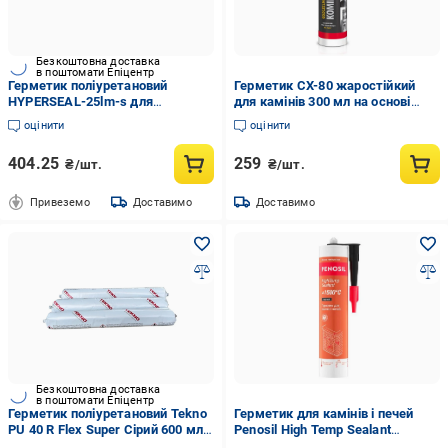
Безкоштовна доставка
в поштомати Епіцентр
Герметик поліуретановий
Герметик CX-80 жаростійкий
HYPERSEAL-25lm-s для
для камінів 300 мл на основі
ущільнення та запечатування
водяного скла до 1250°C
оцінити
оцінити
швів 600 мл Білий (1978)
(14875278)
404.25
259
₴/шт.
₴/шт.
Привеземо
Доставимо
Доставимо
Безкоштовна доставка
в поштомати Епіцентр
Герметик поліуретановий Tekno
Герметик для камінів і печей
PU 40 R Flex Super Сірий 600 мл
Penosil High Temp Sealant
(31407029)
термостійкий 310 мл Чорний