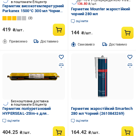
До -10% з суперкредиткою Visa Вигода
в поштомати Епіцентр
136.80
₴/шт.
Герметик високотемпературний
Герметик Mounter жаростійкий
Parkanex 1500°C 300 мл Чорний
чорний 280 мл
(9289222)
2
оцінити
419
₴/шт.
144
₴/шт.
Привеземо
Доставимо
Cамовивіз
Доставимо
Безкоштовна доставка
в поштомати Епіцентр
Герметик поліуретановий
Герметик жаростійкий Smartech
HYPERSEAL-25lm-s для
280 мл Чорний (2610843269)
ущільнення та запечатування
оцінити
оцінити
швів 600 мл Сірий (00-00000480)
404.25
164.42
₴/шт.
₴/шт.