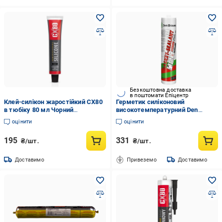
Безкоштовна доставка
в поштомати Епіцентр
Клей-силікон жаростійкий CX80
Герметик силіконовий
в тюбіку 80 мл Чорний
високотемпературний Den
(13379926)
Braven Gasket Sealant 300° A 300
оцінити
оцінити
мл Червоний (30620667)
195
331
₴/шт.
₴/шт.
Доставимо
Привеземо
Доставимо