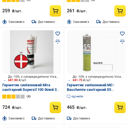
259
261
₴/шт.
₴/шт.
Cамовивіз
Доставимо
Cамовивіз
Доставимо
До -10% з суперкредиткою Visa Вигода
До -10% з суперкредиткою Visa Вигода
687.80
₴/шт.
441.75
₴/шт.
Герметик силіконовий Mira
Герметик силіконовий MC-
санітарний Supersil 100 білий 300
Bauchemie санітарний S5
мл
Supax/10, білий 310 мл
4
оцінити
724
465
₴/шт.
₴/шт.
Cамовивіз
Доставимо
Доставимо