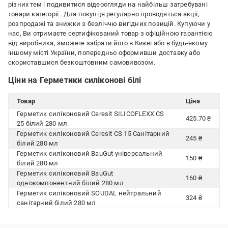
різних тем і подивитися відеоогляди на найбільш затребувані
товари категорії
. Для покупця регулярно проводяться акції,
розпродажі та знижки з безліччю вигідних позицій. Купуючи у
нас, Ви отримаєте сертифікований товар з офіційною гарантією
від виробника, зможете забрати його в Києві або в будь-якому
іншому місті України, попередньо оформивши доставку або
скориставшися безкоштовним самовивозом.
Ціни на Герметики силіконові білі
Товар
Ціна
Герметик силіконовий Ceresit SILICOFLEXX CS
425.70 ₴
25 білий 280 мл
Герметик силіконовий Ceresit CS 15 Санітарний
245 ₴
білий 280 мл
Герметик силіконовий BauGut універсальний
150 ₴
білий 280 мл
Герметик силіконовий BauGut
160 ₴
однокомпонентний білий 280 мл
Герметик силіконовий SOUDAL нейтральний
324 ₴
санітарний білий 280 мл