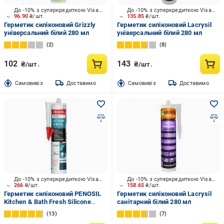
До -10% з суперкредиткою Visa Вигода
До -10% з суперкредиткою Visa Вигода
96.90
₴/шт.
135.85
₴/шт.
Герметик силіконовий Grizzly
Герметик силіконовий Lacrysil
універсальний білий 280 мл
універсальний білий 280 мл
2
8
102
143
₴/шт.
₴/шт.
Cамовивіз
Доставимо
Cамовивіз
Доставимо
До -10% з суперкредиткою Visa Вигода
До -10% з суперкредиткою Visa Вигода
266
₴/шт.
158.65
₴/шт.
Герметик силіконовий PENOSIL
Герметик силіконовий Lacrysil
Kitchen & Bath Fresh Silicone
санітарний білий 280 мл
Sealant H4156 білий 280 мл
13
7