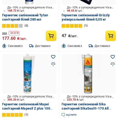
До -10% з суперкредиткою Visa Вигода
До -10% з суперкредиткою Visa Вигода
168.72
₴/шт.
44.65
₴/шт.
Герметик силіконовий Tytan
Герметик силіконовий Grizzly
санітарний білий 280 мл
універсальний білий 0,05 кг
5
1
222
-
44.40
₴
47
₴/шт.
177.60
₴/шт.
Cамовивіз
Доставимо
Cамовивіз
Доставимо
До -10% з суперкредиткою Visa Вигода
До -10% з суперкредиткою Visa Вигода
395.20
₴/шт.
233.70
₴/шт.
Герметик силіконовий Mapei
Герметик силіконовий Sika
санітарний Mapesil Z plus 100
санітарний SikaSeal®-170 All
білий 280 мл
Purpose білий 300 мл 0,3 кг
1
оцінити