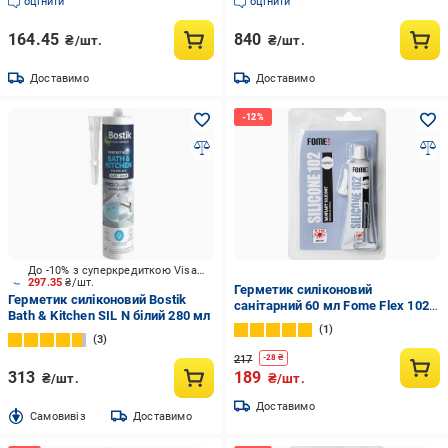
оцінити
оцінити
164.45
840
₴/шт.
₴/шт.
Доставимо
Доставимо
До -10% з суперкредиткою Visa Вигода
297.35
₴/шт.
Герметик силіконовий
Герметик силіконовий Bostik
санітарний 60 мл Fome Flex 102
Bath & Kitchen SIL N білий 280 мл
Silicone Прозорий (01-4-1-152)
1
3
217
-
28
₴
313
189
₴/шт.
₴/шт.
Доставимо
Cамовивіз
Доставимо