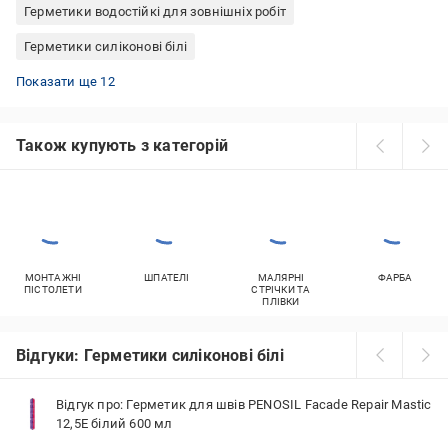
Герметики водостійкі для зовнішніх робіт
Герметики силіконові білі
Силікон для вікон
Герметики PENOSIL для печей
Герметики силіконові 600 мл
Герметики для котлів вогнестійкі
Герметики водостійкі для ванної кімнати
Герметики для печей вогнестійкі
Герметики силіконові Tytan силікон
Герметики силіконові коричневі
Прозорий силіконовий герметик
Герметики морозостійкі поліуретан
Герметики поліуретанові покрівельні
Герметики силіконові Mapei
Показати ще 12
Також купують з категорій
МОНТАЖНІ
ШПАТЕЛІ
МАЛЯРНІ
ФАРБА
ПІСТОЛЕТИ
СТРІЧКИ ТА
ПЛІВКИ
Відгуки: Герметики силіконові білі
Відгук про: Герметик для швів PENOSIL Facade Repair Mastic
12,5E білий 600 мл