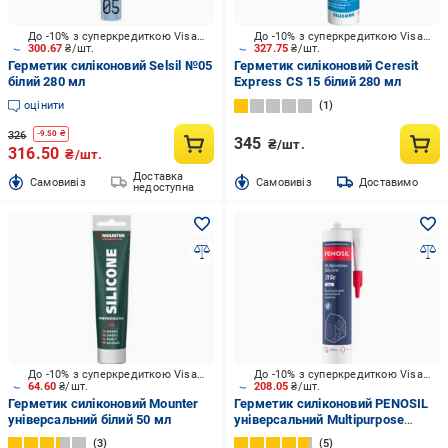
До -10% з суперкредиткою Visa Вигода
До -10% з суперкредиткою Visa Вигода
300.67
₴/шт.
327.75
₴/шт.
Герметик силіконовий Selsil №05
Герметик силіконовий Ceresit
білий 280 мл
Express CS 15 білий 280 мл
оцінити
1
326
-
9.50
₴
345
₴/шт.
316.50
₴/шт.
Доставка
Cамовивіз
Cамовивіз
Доставимо
недоступна
До -10% з суперкредиткою Visa Вигода
До -10% з суперкредиткою Visa Вигода
64.60
₴/шт.
208.05
₴/шт.
Герметик силіконовий Mounter
Герметик силіконовий PENOSIL
універсальний білий 50 мл
універсальний Multipurpose
Silicone 315c білий 310 мл
3
5