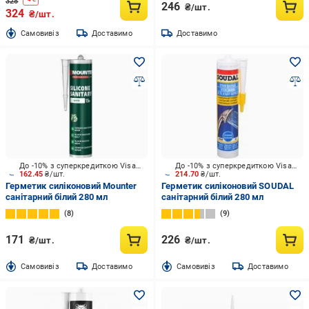
328
246
₴/шт.
324
₴/шт.
Cамовивіз
Доставимо
Доставимо
До -10% з суперкредиткою Visa Вигода
До -10% з суперкредиткою Visa Вигода
162.45
₴/шт.
214.70
₴/шт.
Герметик силіконовий Mounter
Герметик силіконовий SOUDAL
санітарний білий 280 мл
санітарний білий 280 мл
8
9
171
226
₴/шт.
₴/шт.
Cамовивіз
Доставимо
Cамовивіз
Доставимо