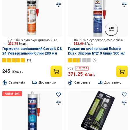
До -10% з суперкредиткою Visa Вигода
До -10% з суперкредиткою Visa Вигода
232.75
₴/шт.
352.69
₴/шт.
Герметик силіконовий Ceresit CS
Герметик силіконовий Eskaro
24 Універсальний білий 280 мл
Duax Silicone №210 білий 300 мл
1
6
495
-
123.75
₴
245
₴/шт.
371.25
₴/шт.
Cамовивіз
Доставимо
Cамовивіз
Доставимо