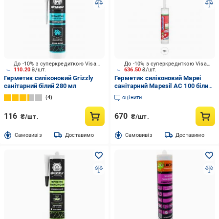
До -10% з суперкредиткою Visa Вигода
До -10% з суперкредиткою Visa Вигода
110.20
₴/шт.
636.50
₴/шт.
Герметик силіконовий Grizzly
Герметик силіконовий Mapei
санітарний білий 280 мл
санітарний Mapesil AC 100 білий
310 мл
4
оцінити
116
670
₴/шт.
₴/шт.
Cамовивіз
Доставимо
Cамовивіз
Доставимо