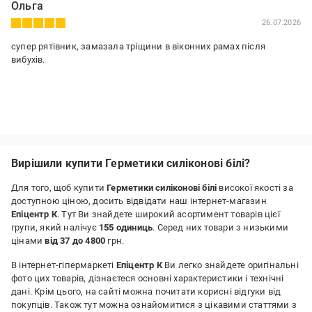
Ольга
26.07.2026
супер рятівник, замазала тріщини в віконних рамах після
вибухів.
Вирішили купити Герметики силіконові білі?
Для того, щоб купити
Герметики силіконові білі
високої якості за
доступною ціною, досить відвідати наш інтернет-магазин
Епіцентр К
. Тут Ви знайдете широкий асортимент товарів цієї
групи, який налічує
155 одиниць
. Серед них товари з низькими
цінами
від 37 до 4800
грн.
В інтернет-гіпермаркеті
Епіцентр К
Ви легко знайдете оригінальні
фото цих товарів, дізнаєтеся основні характеристики і технічні
дані. Крім цього, на сайті можна почитати корисні відгуки від
покупців. Також тут можна ознайомитися з цікавими статтями з