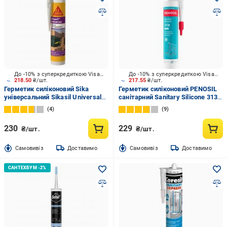
До -10% з суперкредиткою Visa Вигода
До -10% з суперкредиткою Visa Вигода
218.50
₴/шт.
217.55
₴/шт.
Герметик силіконовий Sika
Герметик силіконовий PENOSIL
універсальний Sikasil Universal
санітарний Sanitary Silicone 313c
білий 280 мл
білий 310 мл
4
9
230
229
₴/шт.
₴/шт.
Cамовивіз
Доставимо
Cамовивіз
Доставимо