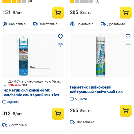
4
1
151
205
₴/шт.
₴/шт.
Cамовивіз
Доставимо
Cамовивіз
Доставимо
До -10% з суперкредиткою Visa Вигода
296.40
₴/шт.
Герметик силіконовий
Герметик силіконовий MC-
нейтральний санітарний Den
Bauchemie санітарний MC-Flex
Braven Silicone-NO 310 мл Білий
оцінити
Silicone білий 280 мл
(30618904)
оцінити
265
₴/шт.
312
₴/шт.
Доставимо
Доставимо