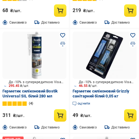
68
219
₴/шт.
₴/шт.
Cамовивіз
Доставимо
Cамовивіз
Доставимо
До -10% з суперкредиткою Visa Вигода
До -10% з суперкредиткою Visa Вигода
295.45
₴/шт.
46.55
₴/шт.
Герметик силіконовий Bostik
Герметик силіконовий Grizzly
Universal SIL білий 280 мл
санітарний білий 0,05 кг
4
оцінити
311
49
₴/шт.
₴/шт.
Cамовивіз
Доставимо
Cамовивіз
Доставимо