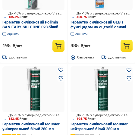
До -10% з суперкредиткою Visa Вигода
До -10% з суперкредиткою Visa Вигода
185.25
₴/шт.
460.75
₴/шт.
Герметик силіконовий Polimin
Герметик силіконовий GEB з
SANITARY SILICONE 023 білий
фунгіцидом на оцтовій основі
280 мл
GEBSICONE W білий 310 мл
оцінити
оцінити
195
485
₴/шт.
₴/шт.
Доставимо
Cамовивіз
Доставимо
До -10% з суперкредиткою Visa Вигода
До -10% з суперкредиткою Visa Вигода
143.45
₴/шт.
194.75
₴/шт.
Герметик силіконовий Mounter
Герметик силіконовий Mounter
універсальний білий 280 мл
нейтральний білий 280 мл