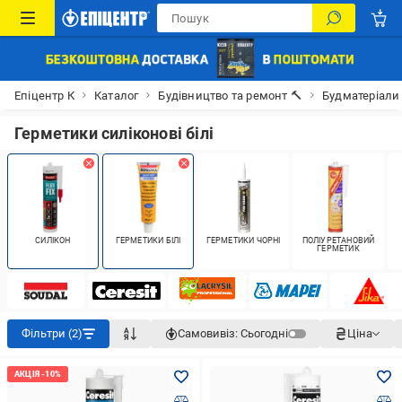
Епіцентр К
Каталог
Будівництво та ремонт 🔨
Будматеріали
Герметики силіконові білі
СИЛІКОН
ГЕРМЕТИКИ БІЛІ
ГЕРМЕТИКИ ЧОРНІ
ПОЛІУРЕТАНОВИЙ
ГЕРМЕТИК
Фільтри (2)
Самовивіз:
Сьогодні
Ціна