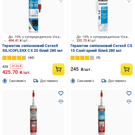
До -10% з суперкредиткою Visa Вигода
До -10% з суперкредиткою Visa Вигода
404.41
₴/шт.
232.75
₴/шт.
Герметик силіконовий Ceresit
Герметик силіконовий Ceresit CS
SILICOFLEXX CS 25 білий 280 мл
15 Санітарний білий 280 мл
44
9
473
-
47.30
₴
245
₴/шт.
425.70
₴/шт.
Cамовивіз
Доставимо
Cамовивіз
Доставимо