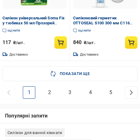
Силікон універсальний Soma Fix
Силіконовий герметик
у тюбиках 50 мл Прозорий
OTTOSEAL S100 300 мм С116
(28170864)
schneeweiß (S100C116)
оцінити
оцінити
117
840
₴/шт.
₴/шт.
Доставимо
Доставимо
ПОКАЗАТИ ЩЕ
1
2
3
4
5
Популярні запити
Силікон для ванної кімнати