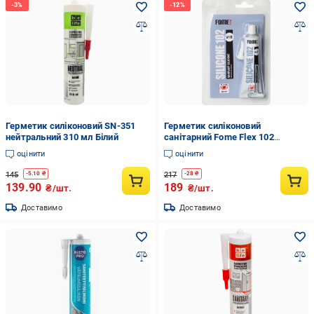
Герметик силіконовий SN-351
Герметик силіконовий
нейтральний 310 мл Білий
санітарний Fome Flex 102
Silicone 60 мл Білий (01-4-1-153)
оцінити
оцінити
145
217
-
5.10
₴
-
28
₴
139.90
189
₴/шт.
₴/шт.
Доставимо
Доставимо