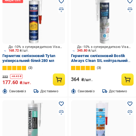
До -10% з суперкредиткою Visa Вигода
До -10% з суперкредиткою Visa Вигода
168.72
₴/шт.
345.80
₴/шт.
Герметик силіконовий Tytan
Герметик силіконовий Bostik
універсальний білий 280 мл
Always Clean SIL нейтральний
білий 280 мл
2
3
222
-
44.40
₴
364
₴/шт.
177.60
₴/шт.
Cамовивіз
Доставимо
Cамовивіз
Доставимо