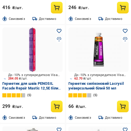
416
246
₴/шт.
₴/шт.
Cамовивіз
Доставимо
Cамовивіз
Доставимо
До -10% з суперкредиткою Visa Вигода
До -10% з суперкредиткою Visa Вигода
284.05
₴/шт.
62.70
₴/шт.
Герметик для швів PENOSIL
Герметик силіконовий Lacrysil
Facade Repair Mastic 12,5E білий
універсальний білий 50 мл
600 мл
5
5
299
66
₴/шт.
₴/шт.
Cамовивіз
Доставимо
Cамовивіз
Доставимо