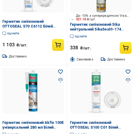
До -10% з суперкредиткою Visa Вигода
321.10
₴/шт.
Герметик силіконовий
Герметик силіконовий Sika
OTTOSEAL S70 C6112 Білий
нейтральний SikaSeal®-174
матовий (S70C6112)
оцінити
Construction білий 300 мл 0,3 кг
оцінити
1 103
₴/шт.
338
₴/шт.
Доставимо
Cамовивіз
Доставимо
Герметик силіконовий Akfix 100Е
Герметик силіконовий
універсальний 280 мл Білий
OTTOSEAL S100 C01 Білий
(28715859)
(S100C01)