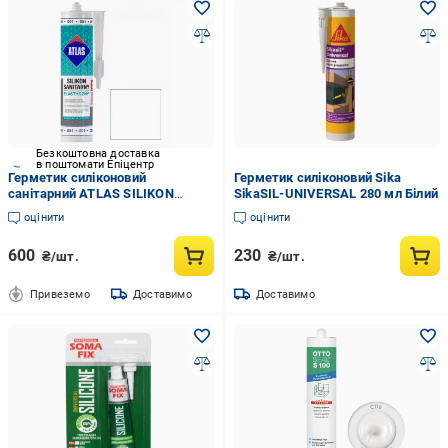
Безкоштовна доставка
в поштомати Епіцентр
Герметик силіконовий
Герметик силіконовий Sika
санітарний ATLAS SILIKON
SikaSIL-UNIVERSAL 280 мл Білий
ELASTYCZNY 001 280 мл Білий
оцінити
оцінити
600
230
₴/шт.
₴/шт.
Привеземо
Доставимо
Доставимо