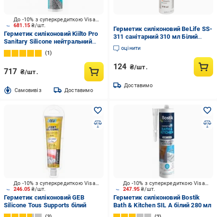
До -10% з суперкредиткою Visa Вигода
681.15
₴/шт.
Герметик силіконовий BeLife SS-
Герметик силіконовий Kiilto Pro
311 санітарний 310 мл Білий
Sanitary Silicone нейтральний
(31642866)
оцінити
№11 природньо-білий 310 мл
1
124
₴/шт.
717
₴/шт.
Доставимо
Cамовивіз
Доставимо
До -10% з суперкредиткою Visa Вигода
До -10% з суперкредиткою Visa Вигода
246.05
₴/шт.
247.95
₴/шт.
Герметик силіконовий GEB
Герметик силіконовий Bostik
Silicone Tous Supports білий
Bath & Kitchen SIL А білий 280 мл
3
2