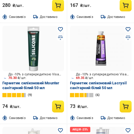
280
167
₴/шт.
₴/шт.
Cамовивіз
Доставимо
Cамовивіз
Доставимо
До -10% з суперкредиткою Visa Вигода
До -10% з суперкредиткою Visa Вигода
70.30
₴/шт.
69.35
₴/шт.
Герметик силіконовий Mounter
Герметик силіконовий Lacrysil
санітарний білий 50 мл
санітарний білий 50 мл
9
6
74
73
₴/шт.
₴/шт.
Cамовивіз
Доставимо
Cамовивіз
Доставимо