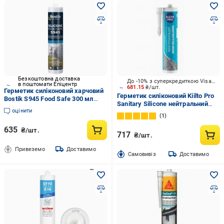
Безкоштовна доставка
До -10% з суперкредиткою Visa Вигода
в поштомати Епіцентр
681.15
₴/шт.
Герметик силiконовий харчовий
Герметик силіконовий Kiilto Pro
Bostik S945 Food Safe 300 мл
Sanitary Silicone нейтральний
Білий (31054909)
оцінити
білий 310 мл
1
635
₴/шт.
717
₴/шт.
Привеземо
Доставимо
Cамовивіз
Доставимо