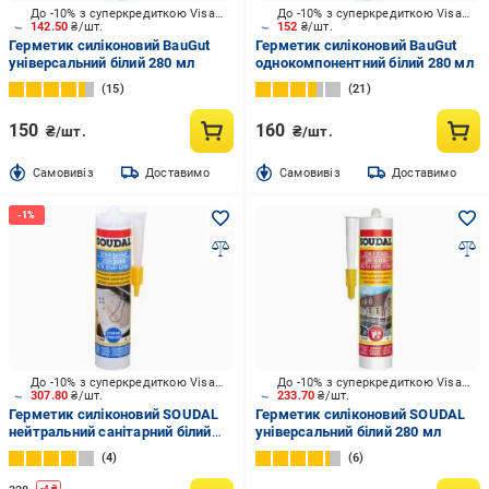
До -10% з суперкредиткою Visa Вигода
До -10% з суперкредиткою Visa Вигода
142.50
₴/шт.
152
₴/шт.
Герметик силіконовий BauGut
Герметик силіконовий BauGut
універсальний білий 280 мл
однокомпонентний білий 280 мл
15
21
150
160
₴/шт.
₴/шт.
Cамовивіз
Доставимо
Cамовивіз
Доставимо
До -10% з суперкредиткою Visa Вигода
До -10% з суперкредиткою Visa Вигода
307.80
₴/шт.
233.70
₴/шт.
Герметик силіконовий SOUDAL
Герметик силіконовий SOUDAL
нейтральний санітарний білий
універсальний білий 280 мл
280 мл
4
6
-
4
₴