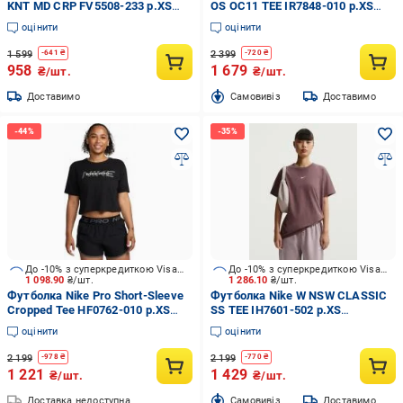
KNT MD CRP FV5508-233 р.XS
OS OC11 TEE IR7848-010 р.XS
коричневий
чорний
оцінити
оцінити
1 599
2 399
-
641
₴
-
720
₴
958
1 679
₴/шт.
₴/шт.
Доставимо
Cамовивіз
Доставимо
До -10% з суперкредиткою Visa Вигода
До -10% з суперкредиткою Visa Вигода
1 098.90
₴/шт.
1 286.10
₴/шт.
Футболка Nike Pro Short-Sleeve
Футболка Nike W NSW CLASSIC
Cropped Tee HF0762-010 р.XS
SS TEE IH7601-502 р.XS
чорний
коричневий
оцінити
оцінити
2 199
2 199
-
978
₴
-
770
₴
1 221
1 429
₴/шт.
₴/шт.
Доставка недоступна
Cамовивіз
Доставимо