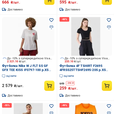
666
595
₴/шт.
₴/шт.
Доставимо
Доставимо
До -10% з суперкредиткою Visa Вигода
До -10% з суперкредиткою Visa Вигода
2 321.10
₴/шт.
233.10
₴/шт.
Футболка Nike W J FLT SS GF
Футболка 4F TSHIRT F2695
GFX TEE KISS IF0797-100 р.XS
4FRSS25TTSHF2695-20S р.XS
білий
чорний
оцінити
оцінити
649
-
390
₴
2 579
₴/шт.
259
₴/шт.
Доставимо
Доставимо