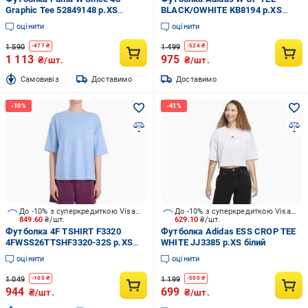
Graphic Tee 52849148 р.XS
BLACK/OWHITE KB8194 р.XS
блакитний
чорний
оцінити
оцінити
1 590
1 499
-
477
₴
-
524
₴
1 113
975
₴/шт.
₴/шт.
Cамовивіз
Доставимо
Доставимо
До -10% з суперкредиткою Visa Вигода
До -10% з суперкредиткою Visa Вигода
849.60
₴/шт.
629.10
₴/шт.
Футболка 4F TSHIRT F3320
Футболка Adidas ESS CROP TEE
4FWSS26TTSHF3320-32S р.XS
WHITE JJ3385 р.XS білий
блакитний
оцінити
оцінити
1 049
1 199
-
105
₴
-
500
₴
944
699
₴/шт.
₴/шт.