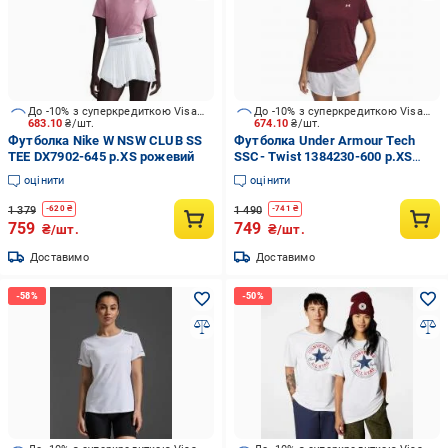
До -10% з суперкредиткою Visa Вигода
До -10% з суперкредиткою Visa Вигода
683.10
₴/шт.
674.10
₴/шт.
Футболка Nike W NSW CLUB SS
Футболка Under Armour Tech
TEE DX7902-645 р.XS рожевий
SSC- Twist 1384230-600 р.XS
бордовий
оцінити
оцінити
1 379
1 490
-
620
₴
-
741
₴
759
749
₴/шт.
₴/шт.
Доставимо
Доставимо