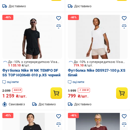
Доставимо
Доставимо
До -10% з суперкредиткою Visa Вигода
До -10% з суперкредиткою Visa Вигода
1 133.10
₴/шт.
719.10
₴/шт.
Футболка Nike W NK TEMPO DF
Футболка Nike DD5927-100 р.XS
SS TOP HQ0648-010 р.XS чорний
білий
оцінити
оцінити
2 099
1 999
-
840
₴
-
1 200
₴
1 259
799
₴/шт.
₴/шт.
Cамовивіз
Доставимо
Доставимо