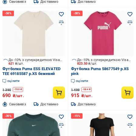
Cамовивіз
Доставимо
Доставимо
До -10% з суперкредиткою Visa Вигода
До -10% з суперкредиткою Visa Вигода
621
₴/шт.
823.50
₴/шт.
Футболка Puma ESS ELEVATED
Футболка Puma 58677549 р.XS
TEE 69185587 р.XS бежевий
pink
оцінити
оцінити
1 390
1 499
-
700
₴
-
584
₴
690
915
₴/шт.
₴/шт.
Cамовивіз
Доставимо
Доставимо