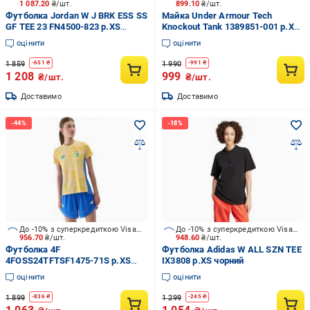
1 087.20
₴/шт.
899.10
₴/шт.
Футболка Jordan W J BRK ESS SS
Майка Under Armour Tech
GF TEE 23 FN4500-823 р.XS
Knockout Tank 1389851-001 р.XS
помаранчевий
чорний
оцінити
оцінити
1 859
1 990
-
651
₴
-
991
₴
1 208
999
₴/шт.
₴/шт.
Доставимо
Доставимо
До -10% з суперкредиткою Visa Вигода
До -10% з суперкредиткою Visa Вигода
956.70
₴/шт.
948.60
₴/шт.
Футболка 4F
Футболка Adidas W ALL SZN TEE
4FOSS24TFTSF1475-71S р.XS
IX3808 р.XS чорний
жовтий
оцінити
оцінити
1 899
1 299
-
836
₴
-
245
₴