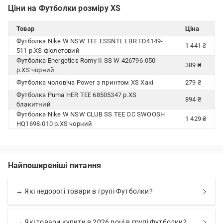
Ціни на Футболки розміру XS
Товар
Ціна
Футболка Nike W NSW TEE ESSNTL LBR FD4149-
1 441 ₴
511 р.XS фіолетовий
Футболка Energetics Romy II SS W 426796-050
389 ₴
р.XS чорний
Футболка чоловіча Power з принтом XS Хакі
279 ₴
Футболка Puma HER TEE 68505347 р.XS
894 ₴
блакитний
Футболка Nike W NSW CLUB SS TEE OC SWOOSH
1 429 ₴
HQ1698-010 р.XS чорний
Найпоширеніші питання
→ Які недорогі товари в групі Футболки?
→ Які товари купити в 2026 році в групі Футболки?