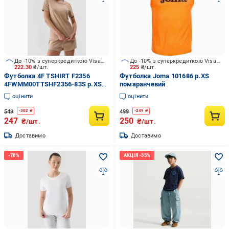
До -10% з суперкредиткою Visa Вигода
До -10% з суперкредиткою Visa Вигода
222.30
₴/шт.
225
₴/шт.
Футболка 4F TSHIRT F2356
Футболка Joma 101686 р.XS
4FWMM00TTSHF2356-83S р.XS
помаранчевий
бежевий
оцінити
оцінити
549
499
-
302
₴
-
249
₴
247
250
₴/шт.
₴/шт.
Доставимо
Доставимо