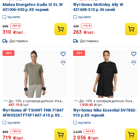
Майка Energetics Gudia III SL W
Футболка McKinley Ally W
431006-050 р.XS чорний
431608-510 р.36 синій
оцінити
оцінити
599
439
-
289
₴
-
176
₴
310
263
₴/шт.
₴/шт.
Доставимо
Доставимо
До -10% з суперкредиткою Visa Вигода
До -10% з суперкредиткою Visa Вигода
647.10
₴/шт.
1 850.40
₴/шт.
Футболка 4F TSHIRT FNK F1847
Футболка Nike Essential DV7882-
4FWSS26TFTSF1847-41S р.XS
010 р.XS чорний
сірий
оцінити
оцінити
899
2 699
-
180
₴
-
643
₴
719
2 056
₴/шт.
₴/шт.