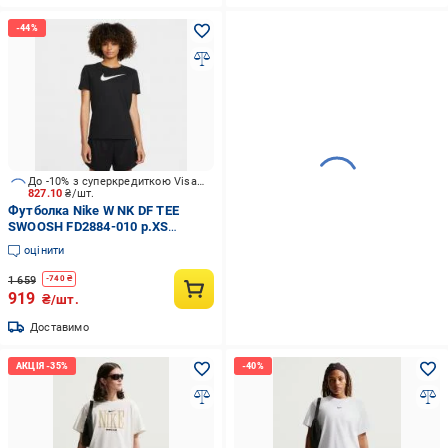
До -10% з суперкредиткою Visa Вигода
827.10
₴/шт.
Футболка Nike W NK DF TEE
SWOOSH FD2884-010 р.XS
чорний
оцінити
1 659
-
740
₴
919
₴/шт.
Доставимо