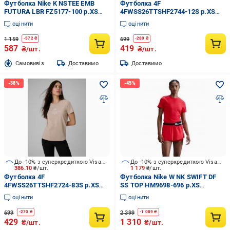
Футболка Nike K NSTEE EMB
Футболка 4F
FUTURA LBR FZ5177-100 р.XS
4FWSS26TTSHF2744-12S р.XS
білий
бежевий
оцінити
оцінити
1 159
699
-
572
₴
-
280
₴
587
419
₴/шт.
₴/шт.
Cамовивіз
Доставимо
Доставимо
До -10% з суперкредиткою Visa Вигода
До -10% з суперкредиткою Visa Вигода
386.10
₴/шт.
1 179
₴/шт.
Футболка 4F
Футболка Nike W NK SWIFT DF
4FWSS26TTSHF2724-83S р.XS
SS TOP HM9698-696 р.XS
бежевий
червоний
оцінити
оцінити
699
2 399
-
270
₴
-
1 089
₴
429
1 310
₴/шт.
₴/шт.