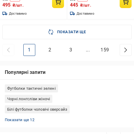
495
445
₴/шт.
₴/шт.
Доставимо
Доставимо
ПОКАЗАТИ ЩЕ
1
2
3
...
159
Популярні запити
Футболки тактичні зелені
Чорні лонгсліви жіночі
Білі футболки чоловічі оверсайз
Футболки білі чоловічі
Базові лонгсліви жіночі
Лонгсліви чоловічі білі
Футболки Nike жіночі
Спортивні футболки жіночі
Помаранчеві футболки жіночі
Чорні футболки чоловічі
Турецькі футболки жіночі
Футболки Adidas чоловічі
Лонгсліви тактичні
Лонгсліви жіночі спортивні
Рожеві футболки жіночі
Показати ще 12