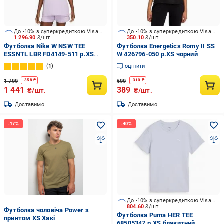
До -10% з суперкредиткою Visa Вигода
До -10% з суперкредиткою Visa Вигода
1 296.90
₴/шт.
350.10
₴/шт.
Футболка Nike W NSW TEE
Футболка Energetics Romy II SS
ESSNTL LBR FD4149-511 р.XS
W 426796-050 р.XS чорний
фіолетовий
1
оцінити
1 799
699
-
358
₴
-
310
₴
1 441
389
₴/шт.
₴/шт.
Доставимо
Доставимо
До -10% з суперкредиткою Visa Вигода
804.60
₴/шт.
Футболка чоловіча Power з
Футболка Puma HER TEE
принтом XS Хакі
68505347 р.XS блакитний