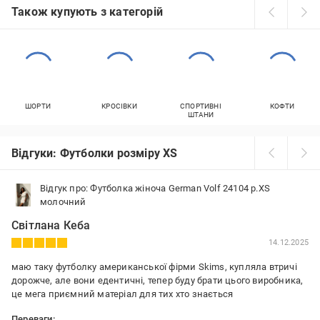
Також купують з категорій
ШОРТИ
КРОСІВКИ
СПОРТИВНІ
КОФТИ
ШТАНИ
Відгуки: Футболки розміру XS
Відгук про: Футболка жіноча German Volf 24104 р.XS
молочний
Світлана Кеба
14.12.2025
маю таку футболку американської фірми Skims, купляла втричі
дорожче, але вони едентичні, тепер буду брати цього виробника,
це мега приємний матеріал для тих хто знається
Переваги: