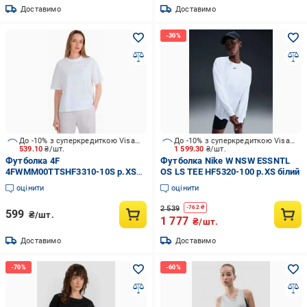
Доставимо
Доставимо
До -10% з суперкредиткою Visa Вигода
До -10% з суперкредиткою Visa Вигода
539.10
₴/шт.
1 599.30
₴/шт.
Футболка 4F
Футболка Nike W NSW ESSNTL
4FWMM00TTSHF3310-10S р.XS
OS LS TEE HF5320-100 р.XS білий
білий
оцінити
оцінити
2 539
-
762
₴
599
₴/шт.
1 777
₴/шт.
Доставимо
Доставимо