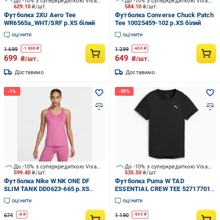
До -10% з суперкредиткою Visa Вигода
До -10% з суперкредиткою Visa Вигода
629.10
₴/шт.
584.10
₴/шт.
Футболка 2XU Aero Tee
Футболка Converse Chuck Patch
WR6565a_WHT/SRF р.XS білий
Tee 10025459-102 р.XS білий
оцінити
оцінити
1 699
1 299
-
1 000
₴
-
650
₴
699
649
₴/шт.
₴/шт.
Доставимо
Доставимо
До -10% з суперкредиткою Visa Вигода
До -10% з суперкредиткою Visa Вигода
599.40
₴/шт.
535.50
₴/шт.
Футболка Nike W NK ONE DF
Футболка Puma W TAD
SLIM TANK DD0623-665 р.XS
ESSENTIAL CREW TEE 52717701
рожевий
р.XS чорний
оцінити
оцінити
674
1 190
-
8
₴
-
595
₴