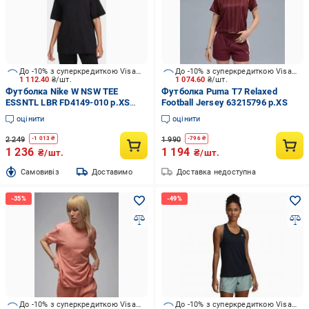
До -10% з суперкредиткою Visa Вигода
До -10% з суперкредиткою Visa Вигода
1 112.40
₴/шт.
1 074.60
₴/шт.
Футболка Nike W NSW TEE
Футболка Puma T7 Relaxed
ESSNTL LBR FD4149-010 р.XS
Football Jersey 63215796 р.XS
чорний
оцінити
оцінити
2 249
1 990
-
1 013
₴
-
796
₴
1 236
1 194
₴/шт.
₴/шт.
Cамовивіз
Доставимо
Доставка недоступна
До -10% з суперкредиткою Visa Вигода
До -10% з суперкредиткою Visa Вигода