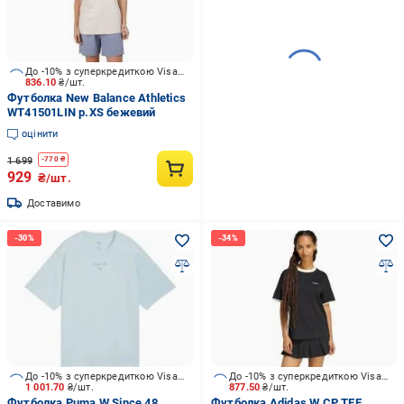
До -10% з суперкредиткою Visa Вигода
836.10
₴/шт.
Футболка New Balance Athletics
WT41501LIN р.XS бежевий
оцінити
1 699
-
770
₴
929
₴/шт.
Доставимо
До -10% з суперкредиткою Visa Вигода
До -10% з суперкредиткою Visa Вигода
1 001.70
₴/шт.
877.50
₴/шт.
Футболка Puma W Since 48
Футболка Adidas W CP TEE