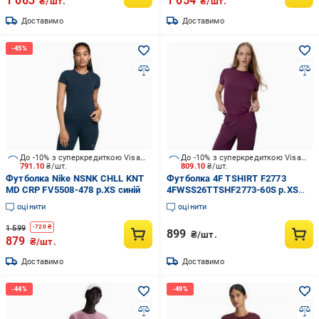
1 063
1 054
₴/шт.
₴/шт.
Доставимо
Доставимо
До -10% з суперкредиткою Visa Вигода
До -10% з суперкредиткою Visa Вигода
791.10
₴/шт.
809.10
₴/шт.
Футболка Nike NSNK CHLL KNT
Футболка 4F TSHIRT F2773
MD CRP FV5508-478 р.XS синій
4FWSS26TTSHF2773-60S р.XS
бордовий
оцінити
оцінити
1 599
-
720
₴
899
₴/шт.
879
₴/шт.
Доставимо
Доставимо