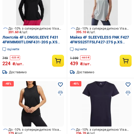
До -10% з суперкредиткою Visa Вигода
До -10% з суперкредиткою Visa Вигода
201.60
₴/шт.
395.10
₴/шт.
Лонгслів 4F LONGSLEEVE F431
Майка 4F SLEEVELESS FNK F427
4FWMM00TLONF431-20S р.XS
4FWSS25TFSLF427-27S р.XS
чорний
сірий
оцінити
оцінити
749
1 099
-
525
₴
-
660
₴
224
439
₴/шт.
₴/шт.
Доставимо
Доставимо
До -10% з суперкредиткою Visa Вигода
До -10% з суперкредиткою Visa Вигода
279
₴/шт.
236.70
₴/шт.