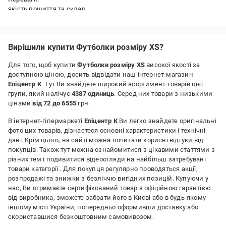
якість пошиття та склад
Недоліки:
не знайшла
Вирішили купити Футболки розміру XS?
Для того, щоб купити
Футболки розміру XS
високої якості за
доступною ціною, досить відвідати наш інтернет-магазин
Епіцентр К
. Тут Ви знайдете широкий асортимент товарів цієї
групи, який налічує
4387 одиниць
. Серед них товари з низькими
цінами
від 72 до 6555
грн.
В інтернет-гіпермаркеті
Епіцентр К
Ви легко знайдете оригінальні
фото цих товарів, дізнаєтеся основні характеристики і технічні
дані. Крім цього, на сайті можна почитати корисні відгуки від
покупців. Також тут можна ознайомитися з цікавими статтями з
різних тем і подивитися відеоогляди на найбільш затребувані
товари категорії
. Для покупця регулярно проводяться акції,
розпродажі та знижки з безліччю вигідних позицій. Купуючи у
нас, Ви отримаєте сертифікований товар з офіційною гарантією
від виробника, зможете забрати його в Києві або в будь-якому
іншому місті України, попередньо оформивши доставку або
скориставшися безкоштовним самовивозом.