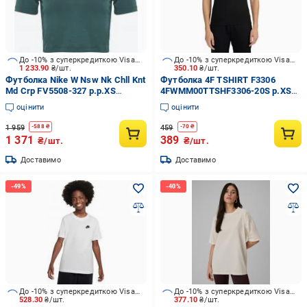
До -10% з суперкредиткою Visa Вигода
До -10% з суперкредиткою Visa Вигода
1 233.90
₴/шт.
350.10
₴/шт.
Футболка Nike W Nsw Nk Chll Knt
Футболка 4F TSHIRT F3306
Md Crp FV5508-327 р.р.XS
4FWMM00TTSHF3306-20S р.XS
зелений
чорний
оцінити
оцінити
1 959
459
-
588
₴
-
70
₴
1 371
389
₴/шт.
₴/шт.
Доставимо
Доставимо
До -10% з суперкредиткою Visa Вигода
До -10% з суперкредиткою Visa Вигода
528.30
₴/шт.
377.10
₴/шт.