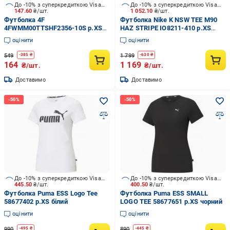
До -10% з суперкредиткою Visa Вигода
До -10% з суперкредиткою Visa Вигода
147.60
₴/шт.
1 052.10
₴/шт.
Футболка 4F
Футболка Nike K NSW TEE M90
4FWMM00TTSHF2356-10S р.XS
HAZ STRIPE IO8211-410 р.XS
білий
синій
оцінити
оцінити
549
1 799
-
385
₴
-
630
₴
164
1 169
₴/шт.
₴/шт.
Доставимо
Доставимо
До -10% з суперкредиткою Visa Вигода
До -10% з суперкредиткою Visa Вигода
445.50
₴/шт.
400.50
₴/шт.
Футболка Puma ESS Logo Tee
Футболка Puma ESS SMALL
58677402 р.XS білий
LOGO TEE 58677651 р.XS чорний
оцінити
оцінити
990
890
-
495
₴
-
445
₴