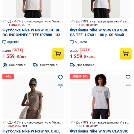
До -10% з суперкредиткою Visa Вигода
До -10% з суперкредиткою Visa Вигода
1 403.10
₴/шт.
1 133.10
₴/шт.
Футболка Nike W NSW CLSC BF
Футболка Nike W NSW CLASSIC
OC INCONNECT TEE IR7888-133
SS TEE IH7601-100 р.XS білий
р.XS бежевий
оцінити
оцінити
2 399
2 099
-
840
₴
-
840
₴
1 559
1 259
₴/шт.
₴/шт.
Cамовивіз
Доставимо
Доставимо
До -10% з суперкредиткою Visa Вигода
До -10% з суперкредиткою Visa Вигода
862.20
₴/шт.
1 511.10
₴/шт.
Футболка Nike W NSW NK CHLL
Футболка Nike W NSW CLASSIC