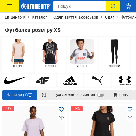
Епіцентр К
Каталог
Одяг, взуття, аксесуари
Одяг
Футбол
Футболки розміру XS
ЖІНОЧІ
ЧОЛОВІЧІ
ДИТЯЧІ
ЛОСИНИ
Фільтри (1)
Самовивіз:
Сьогодні
Ціна