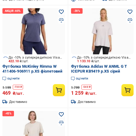
До -10% з суперкредиткою Visa Вигода
До -10% з суперкредиткою Visa Вигода
422.10
₴/шт.
1 133.10
₴/шт.
Футболка McKinley Rimma W
Футболка Adidas W ANML G T
411406-906911 р.XS фіолетовий
ICEPUR KB9419 р.XS сірий
оцінити
оцінити
1 199
1 799
-
730
₴
-
540
₴
469
1 259
₴/шт.
₴/шт.
Доставимо
Доставимо