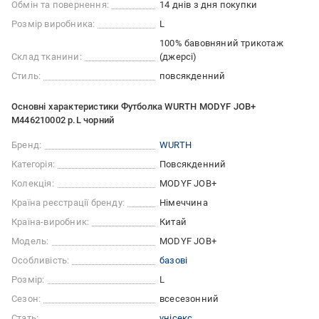
Обмін та повернення:
14 днів з дня покупки
Розмір виробника:
L
100% бавовняний трикотаж
Склад тканини:
(джерсі)
Стиль:
повсякденний
Основні характеристики Футболка WURTH MODYF JOB+
M446210002 р.L чорний
Бренд:
WURTH
Категорія:
Повсякденний
Колекція:
MODYF JOB+
Країна реєстрації бренду:
Німеччина
Країна-виробник:
Китай
Модель:
MODYF JOB+
Особливість:
базові
Розмір:
L
Сезон:
всесезонний
Стать:
унісекс