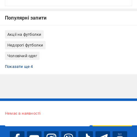
Популярні запити
Акції на футболки
Недорогі футболки
Чоловічий одяг
Одяг, взуття, аксесуари
Футболки розміру L
Базові футболки
Футболки унісекс
Показати ще 4
Підписуйтесь, щоб дізнаватись першим про акції та пропозиції
Немає в наявності
ПІДПИСАТИСЯ
bot