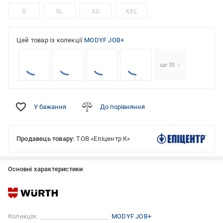
S
XL
XS
XXL
Цей товар із колекції
MODYF JOB+
ще 35
У бажання
До порівняння
Продавець товару:
ТОВ «Епіцентр К»
Основні характеристики
Колекція:
MODYF JOB+