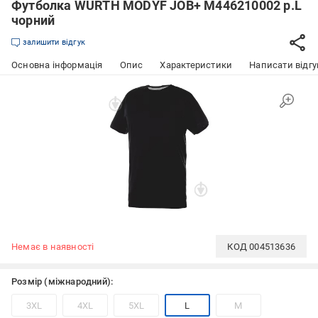
Футболка WURTH MODYF JOB+ M446210002 р.L
чорний
залишити відгук
Основна інформація
Опис
Характеристики
Написати відгу
Немає в наявності
КОД
004513636
Розмір (міжнародний):
3XL
4XL
5XL
L
M