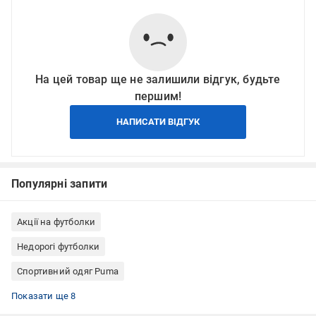
На цей товар ще не залишили відгук, будьте
першим!
НАПИСАТИ ВІДГУК
Популярні запити
Акції на футболки
Недорогі футболки
Спортивний одяг Puma
Чоловічий одяг
Одяг, взуття, аксесуари
Футболки Puma
Футболки жіночі
Футболки Puma жіночі
Футболки з бавовни
Футболки з поліестеру
Футболки розміру L
Показати ще 8