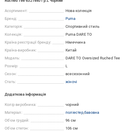
Ruched Tee 63214401 р.L чорний
Асортимент:
Нова колекція
Бренд:
Puma
Категорія:
Спортивний стиль
Колекція:
Puma DARE TO
Країна реєстрації бренду:
Німеччина
Країна-виробник:
Китай
Модель:
DARE TO Oversized Ruched Tee
Розмір:
L
Сезон:
всесезонний
Стать:
жіночі
Додаткова інформація
Колір виробника:
чорний
Матеріал:
поліестер
бавовна
Об'єм грудей:
96 см
Об'єм стегон:
106 см