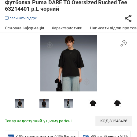
Футболка Puma DARE TO Oversized Ruched Tee
63214401 р.L чорний
залишити відгук
Основна інформація
Характеристики
Написати відгук про тов
Товар недоступний у цьому регіоні
КОД
81243426
-10% з суперкредиткою VISA Вигода
-5% для бізнесу з VISA