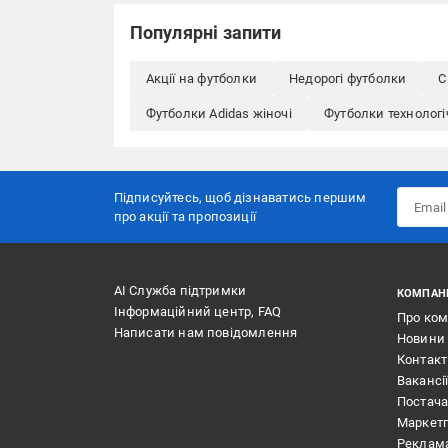
Популярні запити
Акції на футболки
Недорогі футболки
С
Футболки Adidas жіночі
Футболки технологі
Підписуйтесь, щоб дізнаватись першим
про акції та пропозиції
АІ Служба підтримки
КОМПАН
Інформаційний центр, FAQ
Про ко
Написати нам повідомлення
Новини
Контак
Вакансі
Постач
Маркет
Реклам