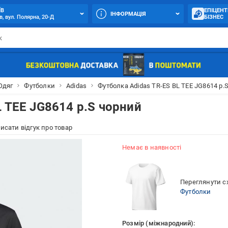
ЇВ
ЕПІЦЕНТ
ІНФОРМАЦІЯ
в, вул. Полярна, 20-Д
БІЗНЕС
Одяг
Футболки
Adidas
Футболка Adidas TR-ES BL TEE JG8614 р.
L TEE JG8614 р.S чорний
исати відгук про товар
Немає в наявності
Переглянути сх
Футболки
Розмір (міжнародний):