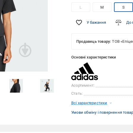
L
M
S
У бажання
До 
Продавець товару:
ТОВ «Епіце
Основні характеристики
Асортимент:
Стать:
Всі характеристики
Умови обміну і повернення това