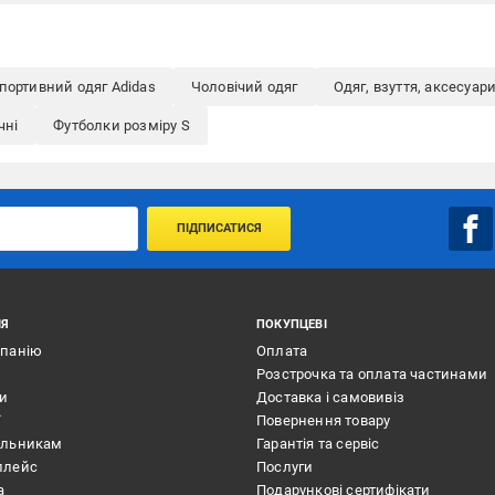
портивний одяг Adidas
Чоловічий одяг
Одяг, взуття, аксесуар
чні
Футболки розміру S
ПІДПИСАТИСЯ
ІЯ
ПОКУПЦЕВІ
мпанію
Оплата
Розстрочка та оплата частинами
ти
Доставка і самовивіз
ї
Повернення товару
альникам
Гарантія та сервіс
плейс
Послуги
а
Подарункові сертифікати