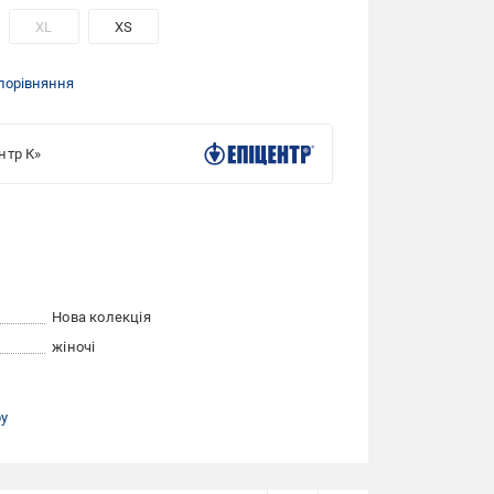
XL
XS
порівняння
нтр К»
Нова колекція
жіночі
ру