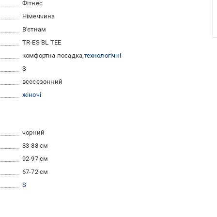
Фітнес
Німеччина
В'єтнам
TR-ES BL TEE
комфортна посадка
технологічні
S
всесезонний
жіночі
чорний
83-88 см
92-97 см
67-72 см
S