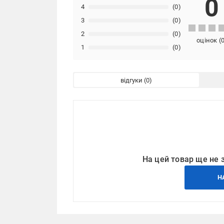
0
4
(0)
3
(0)
2
(0)
оцінок
(
1
(0)
відгуки
На цей товар ще не 
Н