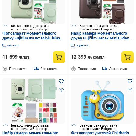
Безкоштовна доставка
Безкоштовна доставка
в поштомати Епіцентр
в поштомати Епіцентр
Фотоапарат моментального
Набір камера моментального
друку Fujifilm Instax Mini LiPlay
друку Fujifilm Instax Mini LiPlay
чохол/фотоальбом 108/
Brown/чохол/фотоальбом 108/
оцінити
оцінити
фотоплівка 10 шт./фоторамка
фотоплівка 10 шт./фоторамка
Green (21449480)
(EJI-10ссс00х1503)
11 699
12 399
₴/шт.
₴/компл.
Привеземо
Доставимо
Привеземо
Доставимо
Безкоштовна доставка
Безкоштовна доставка
в поштомати Епіцентр
в поштомати Епіцентр
Набір камера моментального
Фотоапарат дитячий Children's