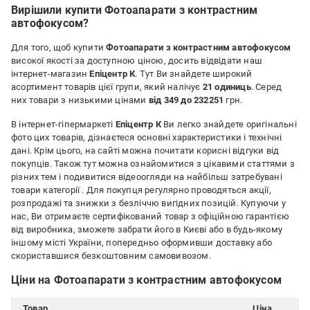
Вирішили купити Фотоапарати з контрастним
автофокусом?
Для того, щоб купити
Фотоапарати з контрастним автофокусом
високої якості за доступною ціною, досить відвідати наш
інтернет-магазин
Епіцентр К
. Тут Ви знайдете широкий
асортимент товарів цієї групи, який налічує
21 одиниць
. Серед
них товари з низькими цінами
від 349 до 232251
грн.
В інтернет-гіпермаркеті
Епіцентр К
Ви легко знайдете оригінальні
фото цих товарів, дізнаєтеся основні характеристики і технічні
дані. Крім цього, на сайті можна почитати корисні відгуки від
покупців. Також тут можна ознайомитися з цікавими статтями з
різних тем і подивитися відеоогляди на найбільш затребувані
товари категорії
. Для покупця регулярно проводяться акції,
розпродажі та знижки з безліччю вигідних позицій. Купуючи у
нас, Ви отримаєте сертифікований товар з офіційною гарантією
від виробника, зможете забрати його в Києві або в будь-якому
іншому місті України, попередньо оформивши доставку або
скориставшися безкоштовним самовивозом.
Ціни на Фотоапарати з контрастним автофокусом
Товар
Ціна