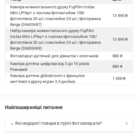
Камера моментального друку Fujifilm Instax
Mini LiPlay+ з чохлом/фотоальбом 108/
13 890 ₴
фотоплівка 20 шт./наклейки 20 шт./фоторамка
Beige (36603487)
Набір камера моментального друку Fujifilm
Instax Mini LiPlay+ з чохлом/фотоальбом 108/
13 890 ₴
фотоплівка 20 шт./наклейки 20 шт./фоторамка
Beige (36603469)
Фотоапарат дитячий для дівчаток і хлопчиків
880 ₴
Камера дитяча цифрова від 3 до 10 років
880 ₴
Рожевий
Камера дитяча globalcrown з функцією
1 400 ₴
миттєвого друку екран 3,5 дюйма
Найпоширеніші питання
→ Які недорогі товари в групі Фотоапарати?