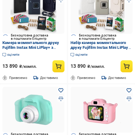
Безкоштовна доставка
Безкоштовна доставка
в поштомати Епіцентр
в поштомати Епіцентр
Камера моментального друку
Набір камера моментального
Fujifilm Instax Mini LiPlay+ з
друку Fujifilm Instax Mini LiPlay+
чохлом/фотоальбом 108/
з чохлом/фотоальбом 108/
оцінити
оцінити
фотоплівка 20 шт./наклейки 20
фотоплівка 20 шт./наклейки 20
шт./фоторамка Beige
шт./фоторамка Beige
13 890
13 890
₴/компл.
₴/компл.
(36603487)
(36603469)
Привеземо
Доставимо
Привеземо
Доставимо
Безкоштовна доставка
Безкоштовна доставка