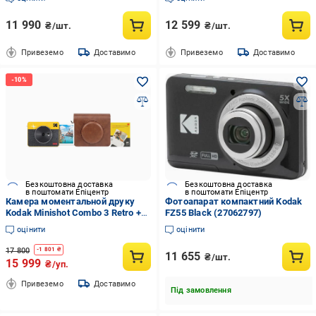
фотоплівка 20 шт. Green
(21394631)
11 990
12 599
₴/шт.
₴/шт.
Привеземо
Доставимо
Привеземо
Доставимо
Безкоштовна доставка
Безкоштовна доставка
в поштомати Епіцентр
в поштомати Епіцентр
Камера моментальной друку
Фотоапарат компактний Kodak
Kodak Minishot Combo 3 Retro +
FZ55 Black (27062797)
чохол + фотоплівка 30 шт.
оцінити
оцінити
Yellow
17 800
-
1 801
₴
11 655
₴/шт.
15 999
₴/уп.
Привеземо
Доставимо
Під замовлення