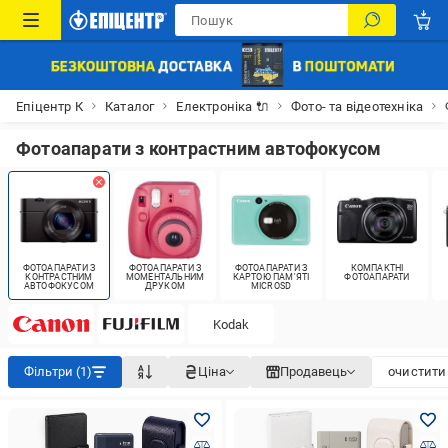
Епіцентр К
Каталог
Електроніка 🔌
Фото- та відеотехніка
Фотоапарати з контрастним автофокусом
ФОТОАПАРАТИ З
ФОТОАПАРАТИ З
ФОТОАПАРАТИ З
КОМПАКТНІ
КОНТРАСТНИМ
МОМЕНТАЛЬНИМ
КАРТОЮ ПАМ'ЯТІ
ФОТОАПАРАТИ
АВТОФОКУСОМ
ДРУКОМ
MICROSD
Kodak
Фільтри (1)
Ціна
Продавець
очистити 