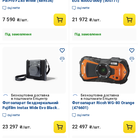
PixPro FZ45 White (489534)
EOS 4000D body (500771)
оцінити
оцінити
7 590
21 972
₴/шт.
₴/шт.
Під замовлення
Під замовлення
Безкоштовна доставка
Безкоштовна доставка
в поштомати Епіцентр
в поштомати Епіцентр
Фотоапарат бездзеркальний
Фотоапарат Ricoh WG-80 Orange
Fujifilm Instax Wide Evo Black
(476601)
(572200)
оцінити
оцінити
23 297
22 497
₴/шт.
₴/шт.