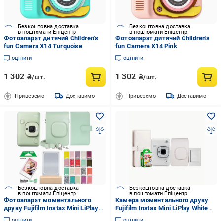
Безкоштовна доставка
Безкоштовна доставка
в поштомати Епіцентр
в поштомати Епіцентр
Фотоапарат дитячий Children's
Фотоапарат дитячий Children's
fun Camera X14 Turquoise
fun Camera X14 Pink
оцінити
оцінити
1 302
1 302
₴/шт.
₴/шт.
Привеземо
Доставимо
Привеземо
Доставимо
Безкоштовна доставка
Безкоштовна доставка
в поштомати Епіцентр
в поштомати Епіцентр
Фотоапарат моментального
Камера моментального друку
друку Fujifilm Instax Mini LiPlay
Fujifilm Instax Mini LiPlay White
чохол/фотоальбом 108/
(11321987)
оцінити
оцінити