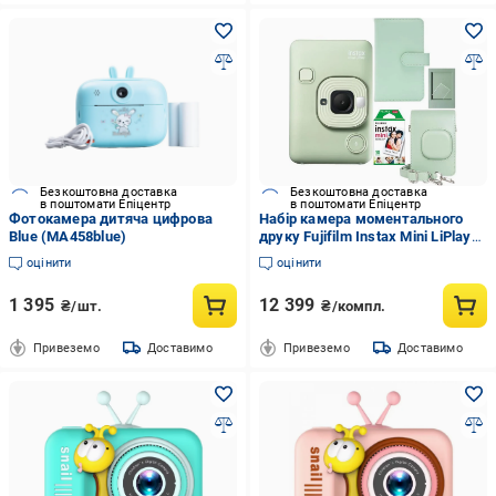
Безкоштовна доставка
Безкоштовна доставка
в поштомати Епіцентр
в поштомати Епіцентр
Фотокамера дитяча цифрова
Набір камера моментального
Blue (MA458blue)
друку Fujifilm Instax Mini LiPlay
Green/чохол/фотоальбом 108/
оцінити
оцінити
фотоплівка 10 шт./фоторамка
(EJI-10сс00х1502)
1 395
12 399
₴/шт.
₴/компл.
Привеземо
Доставимо
Привеземо
Доставимо