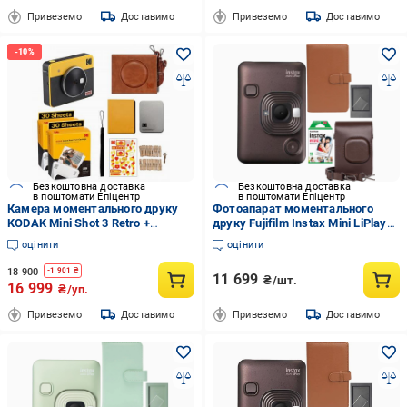
Привеземо
Доставимо
Привеземо
Доставимо
Безкоштовна доставка
Безкоштовна доставка
в поштомати Епіцентр
в поштомати Епіцентр
Камера моментального друку
Фотоапарат моментального
KODAK Mini Shot 3 Retro +
друку Fujifilm Instax Mini LiPlay
фотоплівка 60 шт. + аксесуари
чохол/фотоальбом 108/
оцінити
оцінити
Yellow
фотоплівка 10 шт./фоторамка
Brown (21463225)
18 900
-
1 901
₴
11 699
₴/шт.
16 999
₴/уп.
Привеземо
Доставимо
Привеземо
Доставимо