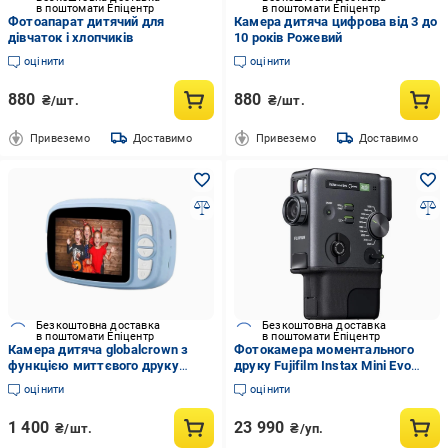
в поштомати Епіцентр
в поштомати Епіцентр
Фотоапарат дитячий для
Камера дитяча цифрова від 3 до
дівчаток і хлопчиків
10 років Рожевий
оцінити
оцінити
880
880
₴/шт.
₴/шт.
Привеземо
Доставимо
Привеземо
Доставимо
Безкоштовна доставка
Безкоштовна доставка
в поштомати Епіцентр
в поштомати Епіцентр
Камера дитяча globalcrown з
Фотокамера моментального
функцією миттєвого друку
друку Fujifilm Instax Mini Evo
екран 3,5 дюйма
Cinema з відео Black (32511509)
оцінити
оцінити
1 400
23 990
₴/шт.
₴/уп.