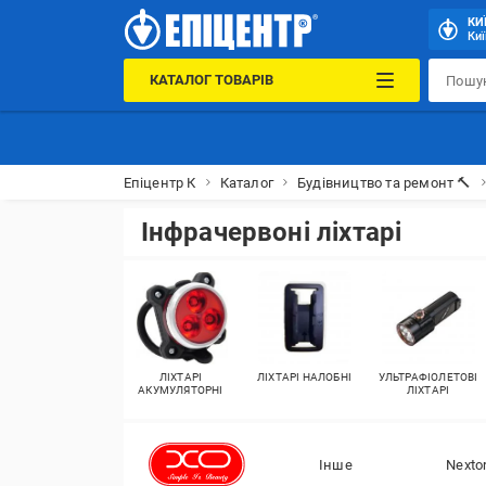
КИ
Киї
КАТАЛОГ ТОВАРІВ
Епіцентр К
Каталог
Будівництво та ремонт 🔨
Інфрачервоні ліхтарі
ЛІХТАРІ
ЛІХТАРІ НАЛОБНІ
УЛЬТРАФІОЛЕТОВІ
АКУМУЛЯТОРНІ
ЛІХТАРІ
Інше
Nexto