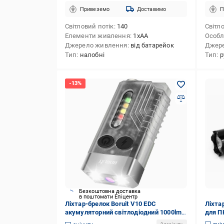
Привеземо
Доставимо
П
Світловий потік
140
Світл
Елементи живлення
1xAA
Особл
Джерело живлення
від батарейок
Джер
Тип
налобні
Тип
р
Безкоштовна доставка
в поштомати Епіцентр
Ліхтар-брелок Boruit V10 EDC
Ліхта
акумуляторний світлодіодний 1000lm
для П
Type C IPX6 Прозорий (BORUIT-