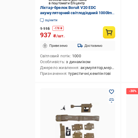
в поштомати Епіцентр
Ліхтар-брелок Boruit V20 EDC
акумуляторний світлодіодний 1000lm
Type-C180° з УФ IPX67 Чорний
оцінити
(BORUIT-V20-BLACK)
1 115
-
178
₴
937
₴/шт.
Привеземо
Доставимо
Світловий потік
1000
Особливість
з динаміком
Джерело живлення
акумулятор,мережа
Призначення
туристичні,кемпінгові