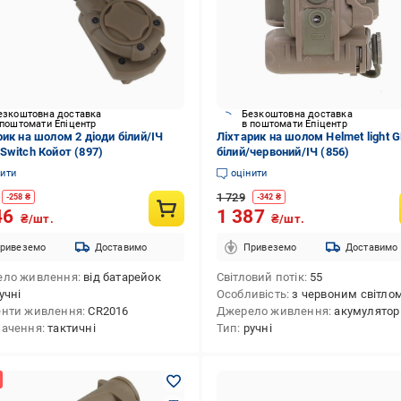
езкоштовна доставка
Безкоштовна доставка
 поштомати Епіцентр
в поштомати Епіцентр
рик на шолом 2 діоди білий/ІЧ
Ліхтарик на шолом Helmet light 
Switch Койот (897)
білий/червоний/ІЧ (856)
нити
оцінити
1 729
-
258
₴
-
342
₴
46
1 387
₴/шт.
₴/шт.
ривеземо
Доставимо
Привеземо
Доставимо
ело живлення
від батарейок
Світловий потік
55
учні
Особливість
з червоним світло
нти живлення
CR2016
Джерело живлення
акумулятор
начення
тактичні
Тип
ручні