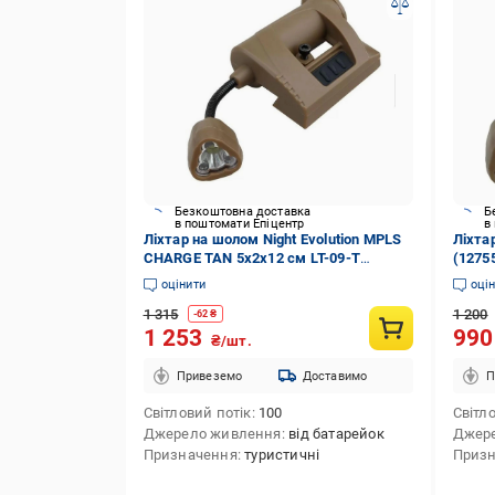
Безкоштовна доставка
Б
в поштомати Епіцентр
в
Ліхтар на шолом Night Evolution MPLS
Ліхта
CHARGE TAN 5х2х12 см LT-09-T
(1275
(587558)
оцінити
оці
1 315
1 200
-
62
₴
1 253
99
₴/шт.
Привеземо
Доставимо
П
Світловий потік
100
Світл
Джерело живлення
від батарейок
Джер
Призначення
туристичні
Приз