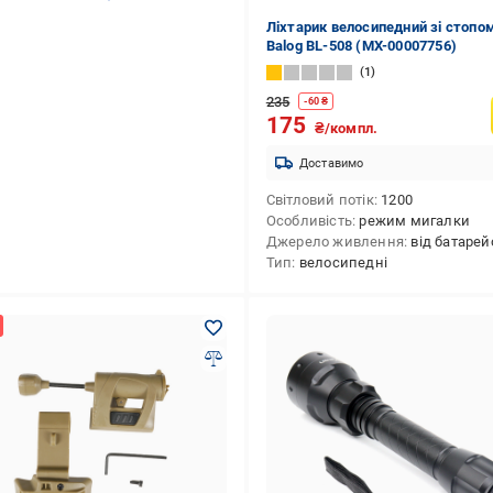
Ліхтарик велосипедний зі стопом
Balog BL-508 (МХ-00007756)
1
235
-
60
₴
175
₴/компл.
Доставимо
Світловий потік
1200
Особливість
режим мигалки
Джерело живлення
від батарей
Тип
велосипедні