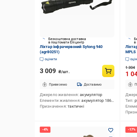
Безкоштовна доставка
Б
в поштомати Епіцентр
в
Ліхтар інфрачервоний Sytong 940
Ліхта
(agr80251)
MPLS 
оцінити
оці
1 304
3 009
₴/шт.
1 0
Привеземо
Доставимо
П
Джерело живлення
акумулятор
Джер
Елементи живлення
акумулятор 18650
Тип
р
Призначення
тактичні
Елеме
Приз