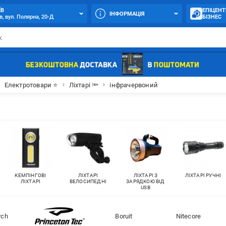
ЇВ
ЕПІЦЕНТ
ІНФОРМАЦІЯ
в, вул. Полярна, 20-Д
БІЗНЕС
Електротовари ⭐
Ліхтарі 🔦
інфрачервоний
КЕМПІНГОВІ
ЛІХТАРІ
ЛІХТАРІ З
ЛІХТАРІ РУЧНІ
ЛІХТАРІ
ВЕЛОСИПЕДНІ
ЗАРЯДКОЮ ВІД
USB
rch
Boruit
Nitecore