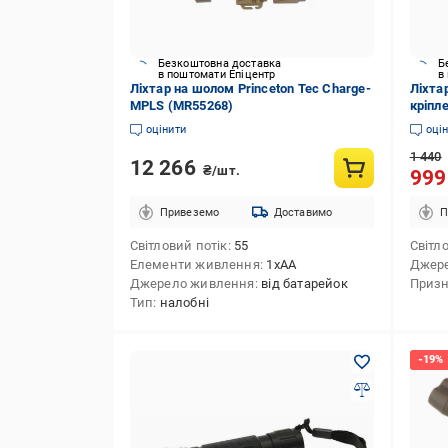
Безкоштовна доставка
Б
в поштомати Епіцентр
в
Ліхтар на шолом Princeton Tec Charge-
Ліхта
MPLS (MR55268)
кріпл
війсь
оцінити
оці
1 440
12 266
₴/шт.
99
Привеземо
Доставимо
П
Світловий потік
55
Світл
Елементи живлення
1xAA
Джер
Джерело живлення
від батарейок
Приз
Тип
налобні