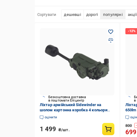
Сортувати
дешевші
дорогі
популярні
акції
Безкоштовна доставка
Б
в поштомати Епіцентр
в
Ліхтар армійський Sidewinder на
Ліхта
шолом картонна коробка 4 кольори
650lm
Оливковий
(BORU
оцінити
оці
800
-
1 499
₴/шт.
69