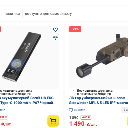
новинки
доступно для самовивозу
езкоштовна доставка
Безкоштовна доставка
 поштомати Епіцентр
в поштомати Епіцентр
р акумуляторний Boruit U8 EDC
Ліхтар універсальний на шолом
 Type-C 1000 mAh IP67 Чорний
Sidewinder MPLS 5 LED IFF-маяч
IT-U8)
нити
оцінити
2 в
1 890
101
₴
-
400
₴
9
1 490
₴/шт.
₴/шт.