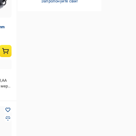
показати всі
Запропонуйте свій!
4000-5000
(7)
5000-6500
(7)
показати всі
0nm
0,АА
ережа