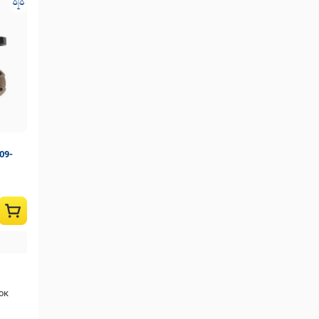
09-
ок