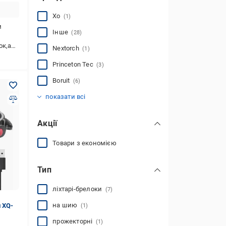
Xo
(1)
м
Інше
(28)
улятор
Nextorch
(1)
Princeton Tec
(3)
Boruit
(6)
Coqui
Kalipso
Nitecore
UltraFire
XQ
wosport
(1)
(1)
(1)
(3)
(1)
(1)
показати всі
Акції
Товари з економією
Тип
ліхтарі-брелоки
(7)
на шию
 XQ-
(1)
прожекторні
(1)