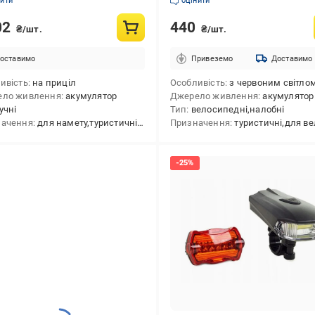
нити
оцінити
02
440
₴/шт.
₴/шт.
оставимо
Привеземо
Доставимо
ивість
на приціл
Особливість
з червоним світло
ело живлення
акумулятор
Джерело живлення
акумулятор
учні
Тип
велосипедні,налобні
начення
для намету,туристичні,кемпінгові,тактичні
Призначення
туристичні,для велос