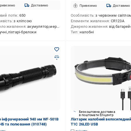
ривеземо
Доставимо
Привеземо
Доставимо
овий потік
650
Особливість
з червоним світло
ивість
з кліпсою
Елементи живлення
CR123A
ело живлення
акумулятор,мережа
Джерело живлення
від батарейок,акум
учні,ліхтарі-брелоки
Тип
налобні
Безкоштовна доставка
в поштомати Епіцентр
р інфрачервоний 940 нм WF-501B
Ліхтарик налобний велосипедний
НБ та полювання (010748)
T1C 26LED USB