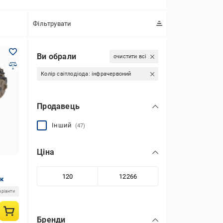
Фільтрувати
Ви обрали
очистити всі
Колір світлодіода:
інфрачервоний
Продавець
Інший
(47)
Ціна
ок
аріанти
Бренди