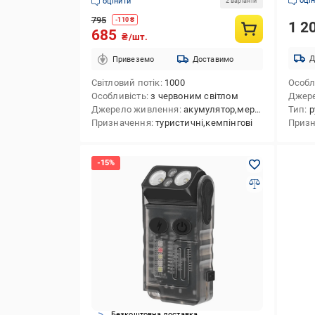
оці
оцінити
2 варіанти
V10WHITE)
795
-
110
₴
1 2
685
₴/шт.
Д
Привеземо
Доставимо
Світловий потік
1000
Особл
Особливість
з червоним світлом
Джер
Джерело живлення
акумулятор,мережа
Тип
р
Призначення
туристичні,кемпінгові
Приз
Безкоштовна доставка