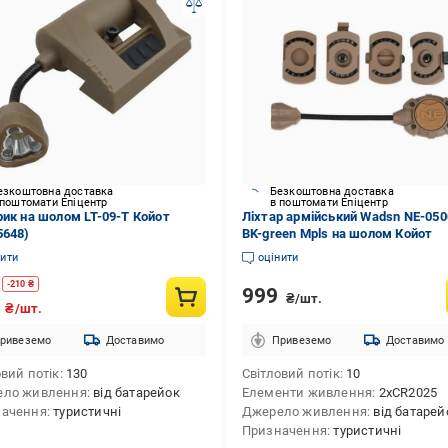
езкоштовна доставка
Безкоштовна доставка
 поштомати Епіцентр
в поштомати Епіцентр
рик на шолом LT-09-T Койот
Ліхтар армійський Wadsn NE-050
5648)
BK-green Mpls на шолом Койот
нити
оцінити
-
210
₴
999
₴/шт.
0
₴/шт.
ривеземо
Доставимо
Привеземо
Доставимо
овий потік
130
Світловий потік
10
ело живлення
від батарейок
Елементи живлення
2хCR2025
начення
туристичні
Джерело живлення
від батарей
Призначення
туристичні