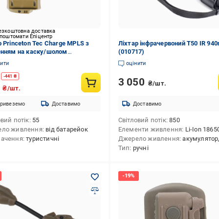
езкоштовна доставка
 поштомати Епіцентр
р Princeton Tec Charge MPLS з
Ліхтар інфрачервоний T50 IR 94
енням на каску/шолом
(010717)
ковий
нити
оцінити
-
441
₴
3 050
₴/шт.
9
₴/шт.
ривеземо
Доставимо
Доставимо
овий потік
55
Світловий потік
850
ело живлення
від батарейок
Елементи живлення
Li-Ion 1865
начення
туристичні
Джерело живлення
акумулятор,м
Тип
ручні