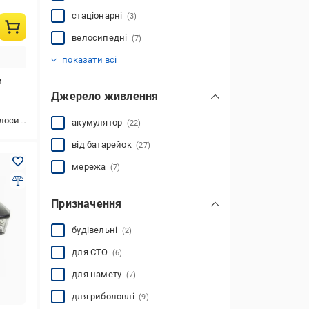
стаціонарні
(3)
велосипедні
(7)
ліхтарі-лампи
налобні
ручні
(12)
(16)
(4)
показати всі
м
Джерело живлення
ипеда
акумулятор
(22)
від батарейок
(27)
мережа
(7)
Призначення
будівельні
(2)
для СТО
(6)
для намету
(7)
для риболовлі
(9)