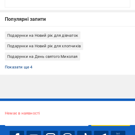
Популярні запити
Подарунки на Новий рік для дівчаток
Подарунки на Новий рік для хлопчиків
Подарунки на День святого Миколая
Подарунки дітям на Новий рік
Наруто
Фігурки з героями мультфільмів і кіно
Дитячі ігрові фігурки Chibi Masters
Показати ще 4
Підписуйтесь, щоб дізнаватись першим про акції та пропозиції
Немає в наявності
ПІДПИСАТИСЯ
bot