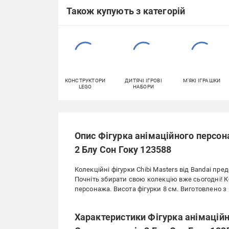
Також купують з категорій
КОНСТРУКТОРИ
ДИТЯЧІ ІГРОВІ
М'ЯКІ ІГРАШКИ
LEGO
НАБОРИ
Опис Фігурка анімаційного персон
2 Блу Сон Гоку 123588
Колекційні фігурки Chibi Masters від Bandai пр
Почніть збирати свою колекцію вже сьогодні! К
персонажа. Висота фігурки 8 см. Виготовлено з
Характеристики Фігурка анімаційн