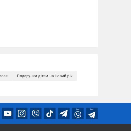
олая
Подарунки дітям на Новий рік
bot
bot