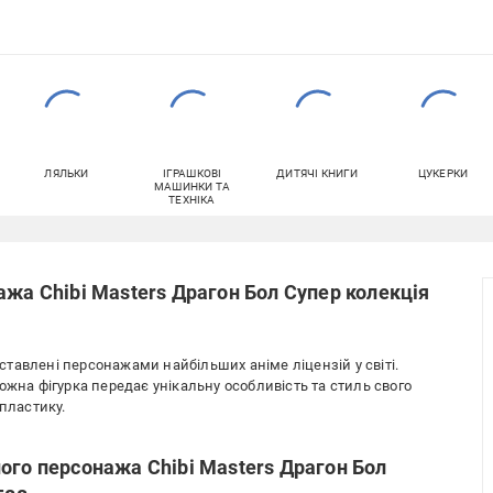
ЛЯЛЬКИ
ІГРАШКОВІ
ДИТЯЧІ КНИГИ
ЦУКЕРКИ
МАШИНКИ ТА
ТЕХНІКА
ажа Chibi Masters Драгон Бол Супер колекція
едставлені персонажами найбільших аніме ліцензій у світі.
ожна фігурка передає унікальну особливість та стиль свого
 пластику.
ого персонажа Chibi Masters Драгон Бол