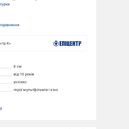
ігурки
порівняння
нтр К»
8 см
від 10 років
унісекс
герої мультфільмів і кіно
ру