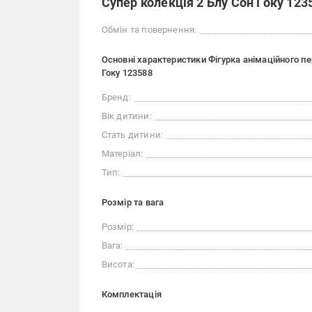
Супер колекція 2 Блу Сон Гоку 123
Обмін та повернення:
Основні характеристики Фігурка анімаційного пе
Гоку 123588
Бренд:
Вік дитини:
Стать дитини:
Матеріал:
Тип:
Розмір та вага
Розмір:
Вага:
Висота:
Комплектація