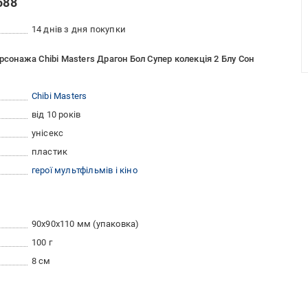
588
14 днів з дня покупки
рсонажа Chibi Masters Драгон Бол Супер колекція 2 Блу Сон
Chibi Masters
від 10 років
унісекс
пластик
герої мультфільмів і кіно
90х90х110 мм (упаковка)
100 г
8 см