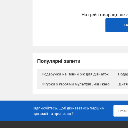
На цей товар ще не 
Н
Популярні запити
Подарунки на Новий рік для дівчаток
Подар
Фігурки з героями мультфільмів і кіно
Дитяч
Підписуйтесь, щоб дізнаватись першим
про акції та пропозиції