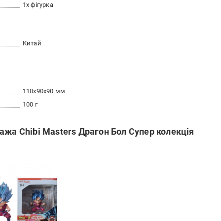
1х фігурка
Китай
110x90x90 мм
100 г
ажа Chibi Masters Драгон Бол Супер колекція