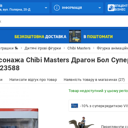
ЇВ
ЕПІЦЕНТ
ІНФОРМАЦІЯ
в, вул. Полярна, 20-Д
БІЗНЕС
іграшки 🎠
Дитячі ігрові фігурки
Chibi Masters
Фігурка анімацій
сонажа Chibi Masters Драгон Бол Супе
123588
ки
Написати відгук про товар
Наявність товару в магазинах (27)
Товар недоступний у цьому регіо
-10% з суперкредиткою VI
Переглянути сх