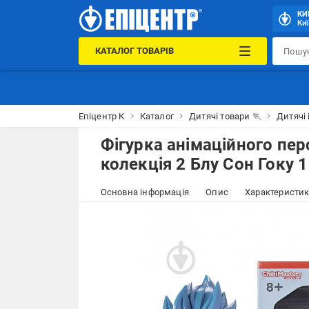
КИ
Киї
КАТАЛОГ ТОВАРІВ
Епіцентр К
Каталог
Дитячі товари 🏃
Дитячі 
Фігурка анімаційного пер
колекція 2 Блу Сон Гоку 
Основна інформація
Опис
Характеристи