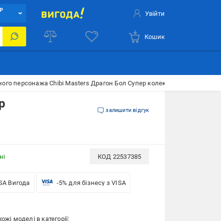
Р
Увійти
Кошик
ного персонажа Chibi Masters Драгон Бол Супер колекція 2 Блу Сон Гок
р
залишити відгук
ні
КОД
22537385
SA Вигода
-5% для бізнесу з VISA
ожі моделі в категорії: