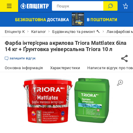
Епіцентр К
Каталог
Будівництво та ремонт 🔨
Лакофарбові м
Фарба інтер'єрна акрилова Triora Mattlatex біла
14 кг + Ґрунтовка універсальна Triora 10 л
залишити відгук
Основна інформація
Характеристики
Написати відгук про тов