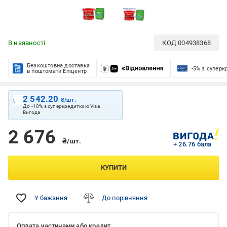
В наявності
КОД
004938368
Безкоштовна доставка
-5% з супер
в поштомати Епіцентр
2 542.20
₴/шт.
До -10% з суперкредиткою Visa
Вигода
2 676
₴/шт.
+ 26.76 бала
КУПИТИ
У бажання
До порівняння
Оплата частинами або кредит