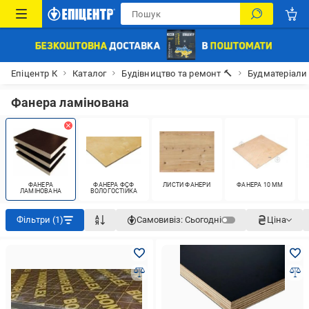
Епіцентр К
Каталог
Будівництво та ремонт 🔨
Будматеріали
Фанера ламінована
ФАНЕРА
ФАНЕРА ФСФ
ЛИСТИ ФАНЕРИ
ФАНЕРА 10 ММ
ЛАМІНОВАНА
ВОЛОГОСТІЙКА
Фільтри (1)
Самовивіз:
Сьогодні
Ціна