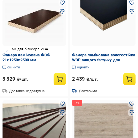
-5% для бізнесу з VISA
Фанера ламінована ФСФ
Фанера ламінована вологостійка
21x1250x2500 мм
WBP вищого ґатунку для
опалубки 21х2500х1250 мм
оцінити
оцінити
Чорний (0108273)
3 329
2 439
₴/шт.
₴/шт.
Доставка недоступна
Доставимо