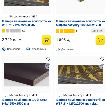
-5% для бізнесу з VISA
Фанера ламінована вологостійка
Фанера ламінована вологостійка
WBP 21х1250х2500 мм
вищого ґатунку 10х2500х1250
мм Чорний (0108190)
2
1
2 варіанти
2 749
1 893
₴/шт.
₴/шт.
Cамовивіз
Доставимо
Доставимо
-5% для бізнесу з VISA
-5% для бізнесу з VISA
Фанера ламінована ФСФ гл/гл
Фанера ламінована вологостійка
9,5х1250х2500 мм
WBP 21х1250х2500 мм (від