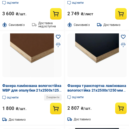
5шт.)
оцінити
оцінити
3 600
2 749
₴/шт.
₴/лист
Доставка
Cамовивіз
Cамовивіз
Доставимо
недоступна
Фанера ламінована вологостійка
Фанера транспортна ламінована
WBP для опалубки 21х2500х1250
вологостійка 21х2500х1250 мм
мм Коричневий (0108259)
Чорний (0108390)
оцінити
оцінити
2 варіанти
2 807
1 800
₴/шт.
₴/шт.
Доставимо
Доставимо