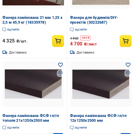
Фанера ламінована 21 мм 1,25 х
Фанера для будинків/DIY-
2,5 м 45,9 кг (18335978)
проектів (30222687)
оцінити
оцінити
4 900
-
200
₴
4 325
₴/шт.
4 700
₴/лист
Доставимо
Доставимо
Фанера ламінована ФСФ гл/гл
Фанера ламінована ФСФ гл/гл
тополя 21х1250х2500 мм
12х1250х2500 мм
оцінити
оцінити