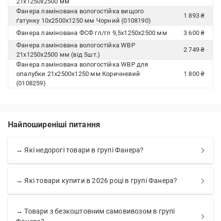
21х1250х2500 мм
Фанера ламінована вологостійка вищого
1 893 ₴
ґатунку 10х2500х1250 мм Чорний (0108190)
Фанера ламінована ФСФ гл/гл 9,5х1250х2500 мм
3 600 ₴
Фанера ламінована вологостійка WBP
2 749 ₴
21х1250х2500 мм (від 5шт.)
Фанера ламінована вологостійка WBP для
опалубки 21х2500х1250 мм Коричневий
1 800 ₴
(0108259)
Найпоширеніші питання
→ Які недорогі товари в групі Фанера?
→ Які товари купити в 2026 році в групі Фанера?
→ Товари з безкоштовним самовивозом в групі