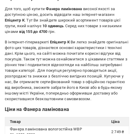
Для того, щоб купити
Фанера ламінована
високої якості за
доступною ціною, досить відвідати наш інтернет-магазин
Епіцентр К
. Тут Ви знайдете широкий асортимент товарів цієї
групи, який налічує
10 одиниць
. Серед них товари з низькими
цінами
від 155 до 4700
грн.
В інтернет-гіпермаркеті
Епіцентр К
Ви легко знайдете оригінальні
фото цих товарів, дізнаєтеся основні характеристики і технічні
дані. Крім цього, на сайті можна почитати корисні відгуки від
покупців. Також тут можна ознайомитися з цікавими статтями з
різних тем і подивитися відеоогляди на найбільш затребувані
товари категорії
. Для покупця регулярно проводяться акції,
розпродажі та знижки з безліччю вигідних позицій. Купуючи у
нас, Ви отримаєте сертифікований товар з офіційною гарантією
від виробника, зможете забрати його в Києві або в будь-якому
іншому місті України, попередньо оформивши доставку або
скориставшися безкоштовним самовивозом.
Ціни на Фанера ламінована
Товар
Ціна
Фанера ламінована вологостійка WBP
2 749 ₴