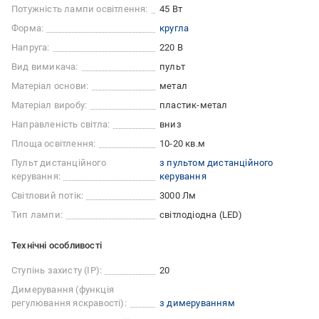
Потужність лампи освітлення:
45 Вт
Форма:
кругла
Напруга:
220 В
Вид вимикача:
пульт
Матеріал основи:
метал
Матеріал виробу:
пластик-метал
Направленість світла:
вниз
Площа освітлення:
10-20 кв.м
Пульт дистанційного
з пультом дистанційного
керування:
керування
Світловий потік:
3000 Лм
Тип лампи:
світлодіодна (LED)
Технічні особливості
Ступінь захисту (IP):
20
Димерування (функція
регулювання яскравості):
з димеруванням