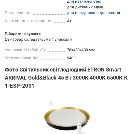
для натяжної стелі
для дитячих садків
Призначення:
для передпокою
для ванної
Клас енергоспоживання:
A+
Габарити пакування
Цей товар складається з 1 упаковки
Упаковка №1 (ВхШхГ):
78x430x430 мм
Вага упаковки №1:
940 г
Фото Світильник світлодіодний ETRON Smart
ARRIVAL Gold&Black 45 Вт 3000К 4000К 6500К К
1-ESP-2001