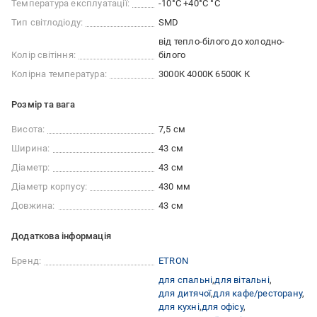
Температура експлуатації:
-10°C +40°C °C
Тип світлодіоду:
SMD
від тепло-білого до холодно-
Колір світіння:
білого
Колірна температура:
3000К 4000К 6500К К
Розмір та вага
Висота:
7,5 см
Ширина:
43 см
Діаметр:
43 см
Діаметр корпусу:
430 мм
Довжина:
43 см
Додаткова інформація
Бренд:
ETRON
для спальні
для вітальні
для дитячої
для кафе/ресторану
для кухні
для офісу