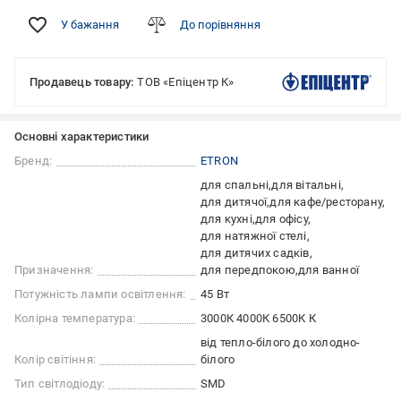
У бажання
До порівняння
Продавець товару:
ТОВ «Епіцентр К»
Основні характеристики
Бренд:
ETRON
для спальні
для вітальні
для дитячої
для кафе/ресторану
для кухні
для офісу
для натяжної стелі
для дитячих садків
Призначення:
для передпокою
для ванної
Потужність лампи освітлення:
45 Вт
Колірна температура:
3000К 4000К 6500К К
від тепло-білого до холодно-
Колір світіння:
білого
Тип світлодіоду:
SMD