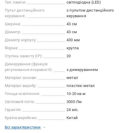
Тип лампи:
світлодіодна (LED)
Пульт дистанційного
з пультом дистанційного
керування:
керування
Ширина:
43 см
Діаметр:
43 см
Діаметр корпусу:
430 мм
Форма:
кругла
Ступінь захисту (IP):
20
Димерування (функція
регулювання яскравості):
з димеруванням
Матеріал основи:
метал
Матеріал виробу:
пластик-метал
Площа освітлення:
10-20 кв.м
Світловий потік:
3000 Лм
Гарантія:
24 міс.
Країна-виробник:
Китай
Всі характеристики