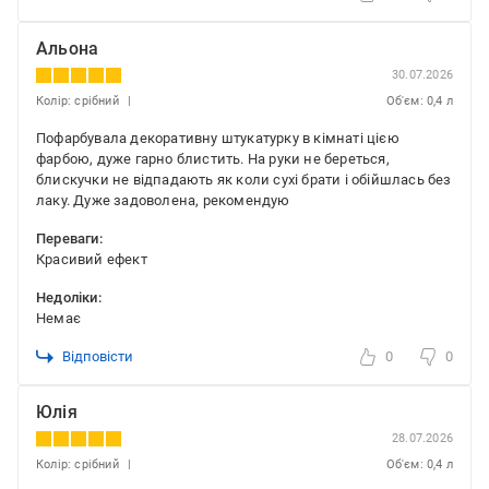
Альона
30.07.2026
Колір: срібний
Об'єм: 0,4 л
Пофарбувала декоративну штукатурку в кімнаті цією
фарбою, дуже гарно блистить. На руки не береться,
блискучки не відпадають як коли сухі брати і обійшлась без
лаку. Дуже задоволена, рекомендую
Переваги:
Красивий ефект
Недоліки:
Немає
Відповісти
0
0
Юлія
28.07.2026
Колір: срібний
Об'єм: 0,4 л