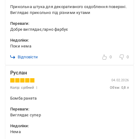
Прикольна штука для декоративного оздоблення поверхні.
Виглядає прикольно під різними кутами
Переваги:
Добре виглядає,гарно фарбує
Недоліки:
Поки нема
Відповісти
0
0
Руслан
04.02.2026
Колір: срібний
Об'єм: 0,8 л
Бомба ракета
Переваги:
Виглядає супер
Недоліки:
Нема