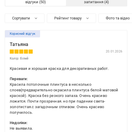
відгуки
запитання
Сортувати
Рейтинг товару
Фото та відео
Корисний відгук
Татьяна
20.01.2026
Колір: білий
Красивая и хорошая краска для декоративных работ.
Переваги:
Красила потолочные плинтуса в несколько
слоев(предварительно окрасила плинтуса белой матовой
краской). Краска без резкого запаха. Очень красиво
ложится. Почти прозрачная. но при падении света-
золотистая.с загадочным отливом. Очень красиво
получилось.
Недоліки:
Не выявила.