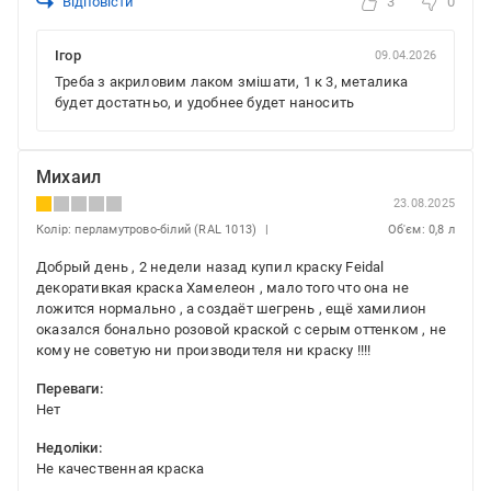
Відповісти
3
0
Ігор
09.04.2026
Треба з акриловим лаком змішати, 1 к 3, металика
будет достатньо, и удобнее будет наносить
Михаил
23.08.2025
Колір: перламутрово-білий (RAL 1013)
Об'єм: 0,8 л
Добрый день , 2 недели назад купил краску Feidal
декоративкая краска Хамелеон , мало того что она не
ложится нормально , а создаёт шегрень , ещё хамилион
оказался бонально розовой краской с серым оттенком , не
кому не советую ни производителя ни краску !!!!
Переваги:
Нет
Недоліки:
Не качественная краска