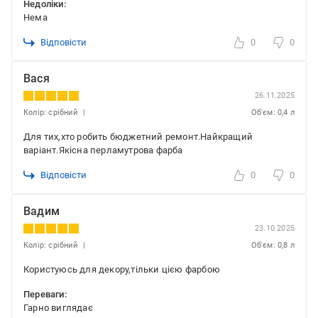
Недоліки:
Нема
Відповісти
0
0
Вася
26.11.2025
Колір: срібний
Об'єм: 0,4 л
Для тих,хто робить бюджетний ремонт.Найкращий
варіант.Якісна перламутрова фарба
Відповісти
0
0
Вадим
23.10.2025
Колір: срібний
Об'єм: 0,8 л
Користуюсь для декору,тільки цією фарбою
Переваги:
Гарно виглядає