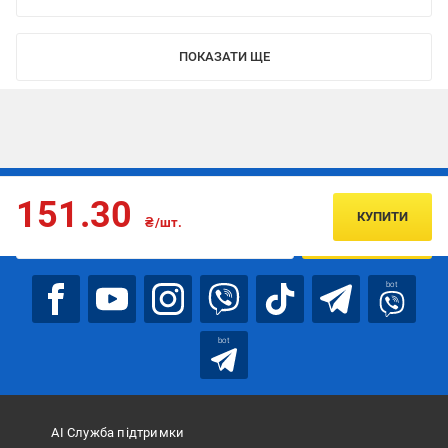
ПОКАЗАТИ ЩЕ
Підписуйтесь, щоб дізнаватись першим про акції та пропозиції
151.30
КУПИТИ
₴/шт.
ПІДПИСАТИСЯ
bot
bot
АІ Служба підтримки