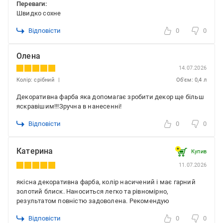
Переваги:
Швидко сохне
Відповісти
0
0
Олена
14.07.2026
Колір: срібний
Об'єм: 0,4 л
Декоративна фарба яка допомагає зробити декор ще більш
яскравішим!!!Зручна в нанесенні!
Відповісти
0
0
Катерина
Купив
11.07.2026
якісна декоративна фарба, колір насичений і має гарний
золотий блиск. Наноситься легко та рівномірно,
результатом повністю задоволена. Рекомендую
Відповісти
0
0