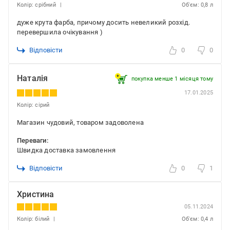
Колір: срібний
Об'єм: 0,8 л
дуже крута фарба, причому досить невеликий розхід.
перевершила очікування )
Відповісти
0
0
Наталія
покупка менше 1 місяця томy
17.01.2025
Колір: сірий
Магазин чудовий, товаром задоволена
Переваги:
Швидка доставка замовлення
Відповісти
0
1
Христина
05.11.2024
Колір: білий
Об'єм: 0,4 л