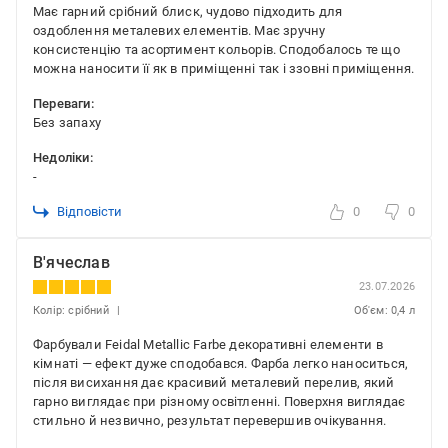
Має гарний срібний блиск, чудово підходить для
оздоблення металевих елементів. Має зручну
консистенцію та асортимент кольорів. Сподобалось те що
можна наносити її як в приміщенні так і ззовні приміщення.
Переваги:
Без запаху
Недоліки:
-
Відповісти
0
0
В'ячеслав
23.07.2026
Колір: срібний
Об'єм: 0,4 л
Фарбували Feidal Metallic Farbe декоративні елементи в
кімнаті — ефект дуже сподобався. Фарба легко наноситься,
після висихання дає красивий металевий перелив, який
гарно виглядає при різному освітленні. Поверхня виглядає
стильно й незвично, результат перевершив очікування.