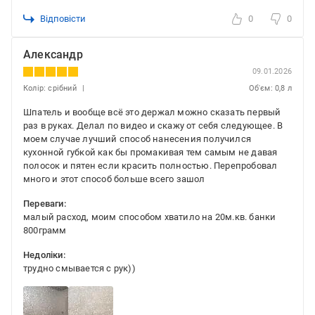
Відповісти
0
0
Александр
09.01.2026
Колір: срібний
Об'єм: 0,8 л
Шпатель и вообще всё это держал можно сказать первый
раз в руках. Делал по видео и скажу от себя следующее. В
моем случае лучший способ нанесения получился
кухонной губкой как бы промакивая тем самым не давая
полосок и пятен если красить полностью. Перепробовал
много и этот способ больше всего зашол
Переваги:
малый расход, моим способом хватило на 20м.кв. банки
800грамм
Недоліки:
трудно смывается с рук))