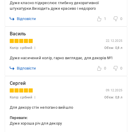
Дуже класно підкреслює глибину декоративної
штукатурки.Виходить дуже красиво і недорого
Відповісти
1
0
Василь
22.12.2025
Колір: срібний
Об'єм: 0,8 л
Дуже насичений колір, гарно виглядає, для декорів №1
Відповісти
0
0
Сергей
09.12.2025
Колір: срібний
Об'єм: 0,8 л
Для декору стін непогано вийшло
Переваги:
Дуже хороша річ для декору