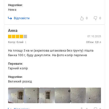
Недоліки:
Нема
Відповісти
0
0
Анна
07.10.2025
Колір: білий
Об'єм: 0,8 л
На площу 3 кв м (акрилова шпакоівка без грунту) пішла
банка 100 г, буду докупляти. На фото колір перлинв
Переваги:
Гарний колір
Недоліки:
Великий розхід