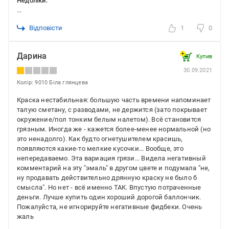
Недоліки:
...
Відповісти
1
0
Дарина
Купив
30.09.2021
Колір: 9010 Біла глянцева
Краска нестабильная: большую часть времени напоминает
талую сметану, с разводами, не держится (зато покрывает
окружение/пол тонким белым налетом). Всё становится
грязным. Иногда же - кажется более-менее нормальной (но
это ненадолго). Как будто огнетушителем красишь,
появляются какие-то мелкие кусочки... Вообще, это
непередаваемо. Эта вариация грязи... Видела негативный
комментарий на эту "эмаль" в другом цвете и подумала "не,
ну продавать действительно дрянную краску не было б
смысла". Но нет - всё именно ТАК. Впустую потраченные
деньги. Лучше купить один хороший дорогой баллончик.
Пожалуйста, не игнорируйте негативные фидбеки. Очень
жаль