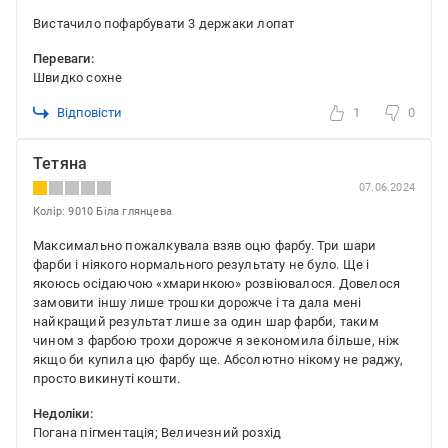
Вистачило пофарбувати 3 держаки лопат
Переваги:
Швидко сохне
Відповісти
1
0
Тетяна
07.06.2024
Колір: 9010 Біла глянцева
Максимально пожалкувала взяв оцю фарбу. Три шари
фарби і ніякого нормального результату не було. Ще і
якоюсь осідаючою «хмаринкою» розвіювалося. Довелося
замовити іншу лише трошки дорожче і та дала мені
найкращий результат лише за один шар фарби, таким
чином з фарбою трохи дорожче я зекономила більше, ніж
якщо би купила цю фарбу ще. Абсолютно нікому не раджу,
просто викинуті кошти.
Недоліки:
Погана пігментація; Величезний розхід