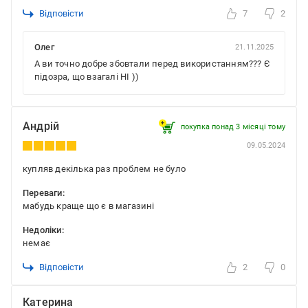
Відповісти
7
2
Олег
21.11.2025
А ви точно добре збовтали перед використанням??? Є
підозра, що взагалі НІ ))
Андрій
покупка понад 3 місяці тому
09.05.2024
купляв декілька раз проблем не було
Переваги:
мабудь краще що є в магазині
Недоліки:
немає
Відповісти
2
0
Катерина