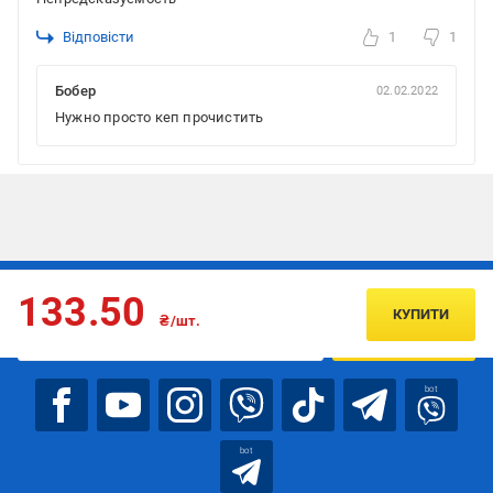
Відповісти
1
1
Бобер
02.02.2022
Нужно просто кеп прочистить
Підписуйтесь, щоб дізнаватись першим про акції та пропозиції
133.50
КУПИТИ
₴/шт.
ПІДПИСАТИСЯ
bot
bot