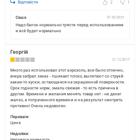
Відповісти
2
1
Саша
07.03.2021
Надо балон нормально трясти перед использованием
и всё будет нормально
Георгій
21.12.2017
Много раз использовал этот аэрозоль, все было отлично,
вчера забрал заказ - пшикает плохо, вылетают со струей
какие-то куски, остающиеся на окрашенной поверхности.
Срок годности норм, эмаль свежая - то есть причина в
другом. Времени и желания менять товар нет - не денег
жалко, а потраченного времени и на результат смотреть
противно! Очень недоволен.
Переваги:
Цена
Недоліки:
Непредсказуемость