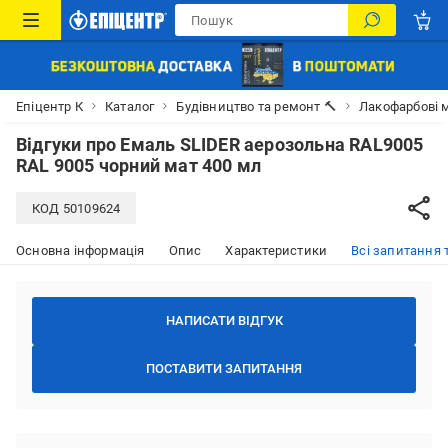
Епіцентр К
Каталог
Будівництво та ремонт 🔨
Лакофарбові м
Відгуки про
Емаль SLIDER аерозольна RAL9005
RAL 9005 чорний мат 400 мл
КОД
50109624
Основна інформація
Опис
Характеристики
Всі запитання т
НАПИСАТИ ВІДГУК
ПОСТАВИТИ ЗАПИТАННЯ