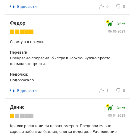
Відповісти
0
0
Федор
Купив
06.06.2023
Советую к покупке
Переваги:
Прекрасно покрасил, быстро высохло- нужно просто
нормально трясти.
Недоліки:
Подорожало
Відповісти
1
0
Денис
Купив
05.04.2023
Краска распыляется неравномерно. Предварительно
хорошо взболтал баллон, слегка подогрел. Распыление