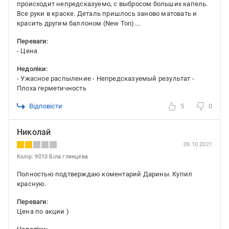
происходит непредсказуемо, с выбросом больших капель.
Все руки в краске. Деталь пришлось заново матовать и
красить другим баллоном (New Ton)....
Переваги:
- Цена
Недоліки:
- Ужасное распыление - Непредсказуемый результат -
Плоха герметичность
Відповісти
5
0
Николай
09.10.2021
Колір: 9010 Біла глянцева
Полностью подтверждаю коментарий Дарины. Купил
красную.
Переваги:
Цена по акции )