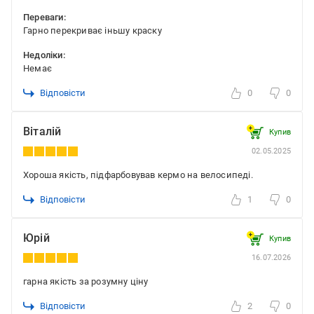
Переваги:
Гарно перекриває іньшу краску
Недоліки:
Немає
Відповісти
0
0
Віталій
Купив
02.05.2025
Хороша якість, підфарбовував кермо на велосипеді.
Відповісти
1
0
Юрій
Купив
16.07.2026
гарна якість за розумну ціну
Відповісти
2
0