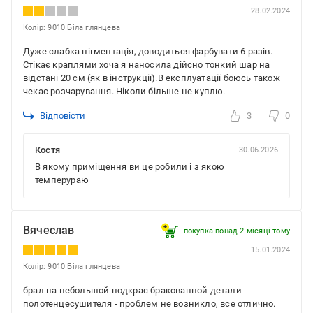
28.02.2024
Колір: 9010 Біла глянцева
Дуже слабка пігментація, доводиться фарбувати 6 разів.
Стікає краплями хоча я наносила дійсно тонкий шар на
відстані 20 см (як в інструкції).В експлуатації боюсь також
чекає розчарування. Ніколи більше не куплю.
Відповісти
3
0
Костя
30.06.2026
В якому приміщення ви це робили і з якою
темперураю
Вячеслав
покупка понад 2 місяці тому
15.01.2024
Колір: 9010 Біла глянцева
брал на небольшой подкрас бракованной детали
полотенцесушителя - проблем не возникло, все отлично.