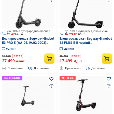
До -10% з суперкредиткою Visa Вигода
До -10% з суперкредиткою Visa Вигода
26 499
₴/шт.
16 624.05
₴/шт.
Електросамокат Segway-Ninebot
Електросамокат Segway-Ninebot
E3 PRO E (AA.05.19.02.0003)
E2 PLUS E II чорний
сірий
(AA.05.14.02.0003)
оцінити
оцінити
28 999
19 499
-
1 500
₴
-
2 000
₴
27 499
17 499
₴/шт.
₴/шт.
Привеземо
Доставимо
Привеземо
Доставимо