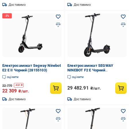
Доставимо
Доставимо
Електросамокат Segway Ninebot
Електросамокат SEGWAY
E2 E II Чорний (28155103)
NINEBOT F2 E Чорний
(AA.05.12.01.0003)
оцінити
оцінити
22 770
-
461
₴
29 482.91
₴/шт.
22 309
₴/шт.
Доставимо
Доставимо