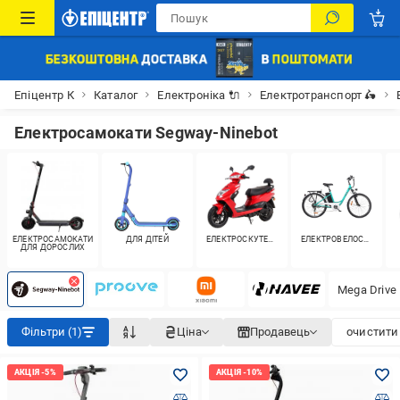
Епіцентр К
Каталог
Електроніка 🔌
Електротранспорт 🛵
Електросамокати Segway-Ninebot
ЕЛЕКТРОСАМОКАТИ
ДЛЯ ДІТЕЙ
ЕЛЕКТРОСКУТЕРИ
ЕЛЕКТРОВЕЛОСИПЕДИ
ДЛЯ ДОРОСЛИХ
Mega Drive
Фільтри (1)
Ціна
Продавець
очистити 