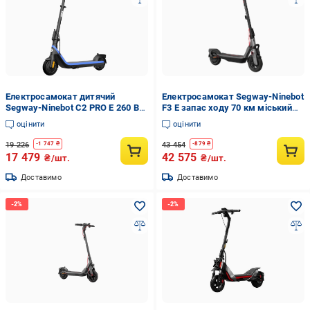
Електросамокат дитячий
Електросамокат Segway-Ninebot
Segway-Ninebot C2 PRO E 260 Вт
F3 E запас ходу 70 км міський
Синій (AA.10.04.02.0013)
Сірий (AA.05.17.01.0005)
оцінити
оцінити
19 226
43 454
-
1 747
₴
-
879
₴
17 479
42 575
₴/шт.
₴/шт.
Доставимо
Доставимо