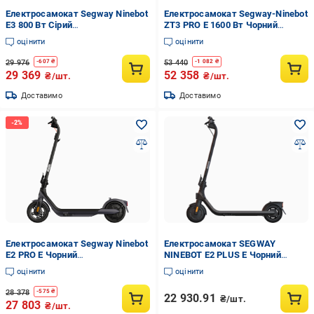
Електросамокат Segway Ninebot
Електросамокат Segway-Ninebot
E3 800 Вт Сірий
ZT3 PRO E 1600 Вт Чорний
(AA.05.19.01.0003)
(AA.05.18.01.0001)
оцінити
оцінити
29 976
53 440
-
607
₴
-
1 082
₴
29 369
52 358
₴/шт.
₴/шт.
Доставимо
Доставимо
Електросамокат Segway Ninebot
Електросамокат SEGWAY
E2 PRO E Чорний
NINEBOT E2 PLUS E Чорний
(AA.05.14.05.0005)
(AA.10.14.02.0001)
оцінити
оцінити
28 378
-
575
₴
22 930.91
₴/шт.
27 803
₴/шт.