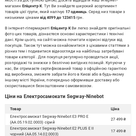
якості за доступною ціною, досить відвідати наш інтернет-
магазин
Епіцентр К
. Тут Ви знайдете широкий асортимент
товарів цієї групи, який налічує
17 одиниць
. Серед них товари з
низькими цінами
від 4099 до 123415
грн.
В інтернет-гіпермаркеті
Епіцентр К
Ви легко знайдете оригінальні
фото цих товарів, дізнаєтеся основні характеристики і технічні
дані. Крім цього, на сайті можна почитати корисні відгуки від
покупців. Також тут можна ознайомитися з цікавими статтями з
різних тем і подивитися відеоогляди на найбільш затребувані
товари категорії
. Для покупця регулярно проводяться акції,
розпродажі та знижки з безліччю вигідних позицій. Купуючи у
нас, Ви отримаєте сертифікований товар з офіційною гарантією
від виробника, зможете забрати його в Києві або в будь-якому
іншому місті України, попередньо оформивши доставку або
скориставшися безкоштовним самовивозом.
Ціни на Електросамокати Segway-Ninebot
Товар
Ціна
Електросамокат Segway-Ninebot E3 PRO E
27 499 ₴
(AA.05.19.02.0003) сірий
Електросамокат Segway-Ninebot E2 PLUS E II
17 499 ₴
чорний (AA.05.14.02.0003)