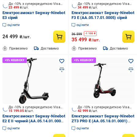
До -10% з суперкредиткою Visa Вигода
До -10% з суперкредиткою Visa Вигода
23 499
₴/шт.
34 499
₴/шт.
Електросамокат Segway-Ninebot
Електросамокат Segway-Ninebot
E3 сірий
F3 E (AA.05.17.01.0005) сірий
оцінити
оцінити
36 599
-
1 100
₴
24 499
₴/шт.
35 499
₴/шт.
Привеземо
Доставимо
Привеземо
Доставимо
До -10% з суперкредиткою Visa Вигода
До -10% з суперкредиткою Visa Вигода
15 199.05
₴/шт.
42 999
₴/шт.
Електросамокат Segway-Ninebot
Електросамокат Segway-Ninebot
E2 E II чорний (AA.05.14.01.0004
ZT3 PRO E (AA.05.18.01.0001)
)
чорний
оцінити
оцінити