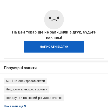
На цей товар ще не залишили відгук, будьте
першим!
НАПИСАТИ ВІДГУК
Популярні запити
Акції на електросамокати
Недорого електросамокати
Подарунки на Новий рік для дівчаток
Подарунки на Новий рік для хлопчиків
Подарунки жінкам на Новий рік
Подарунки чоловікам на Новий рік
Подарунки на День святого Миколая
Подарунки дітям на Новий рік
Електросамокати Xiaomi
Електросамокати для дорослих
Електросамокати з підсвічуванням
Електросамокати з амортизаторами
Показати ще 9