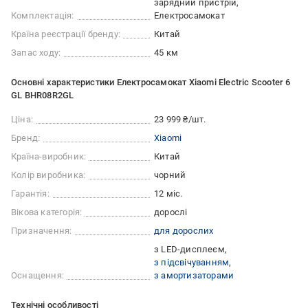
зарядний пристрій
Комплектація:
Електросамокат
Країна реєстрації бренду:
Китай
Запас ходу:
45 км
Основні характеристики Електросамокат Xiaomi Electric Scooter 6
GL BHR08R2GL
Ціна:
23 999 ₴/шт.
Бренд:
Xiaomi
Країна-виробник:
Китай
Колір виробника:
чорний
Гарантія:
12 міс.
Вікова категорія:
дорослі
Призначення:
для дорослих
з LED-дисплеєм
з підсвічуванням
Оснащення:
з амортизаторами
Технічні особливості