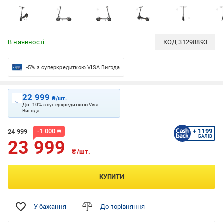
В наявності
КОД
31298893
-5% з суперкредиткою VISA Вигода
22 999
₴/шт.
До -10% з суперкредиткою Visa
Вигода
-
1 000
₴
+ 1199
24 999
БАЛІВ
23 999
₴/шт.
КУПИТИ
У бажання
До порівняння