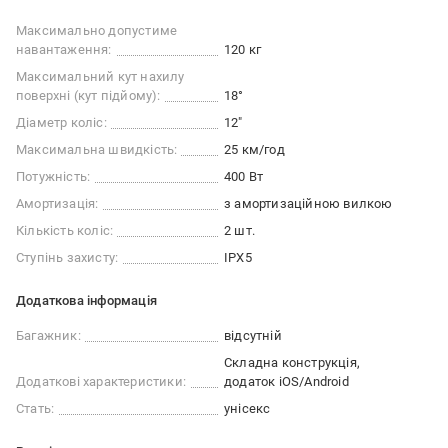
Максимально допустиме
навантаження:
120 кг
Максимальний кут нахилу
поверхні (кут підйому):
18°
Діаметр коліс:
12"
Максимальна швидкість:
25 км/год
Потужність:
400 Вт
Амортизація:
з амортизаційною вилкою
Кількість коліс:
2 шт.
Ступінь захисту:
IPX5
Додаткова інформація
Багажник:
відсутній
Складна конструкція
Додаткові характеристики:
додаток iOS/Android
Стать:
унісекс